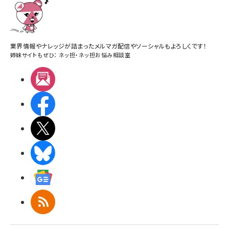
業界情報やナレッジが詰まったメルマガ配信やソーシャルもよろしくです！
姉妹サイトもぜひ：
ネッ担
・
ネッ担お悩み相談室
メルマガ
Facebook
X(エックス)
BlueSky
Googleニュース
RSS