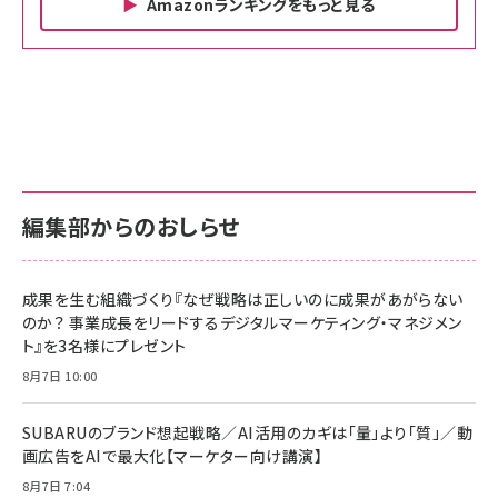
Amazonランキングをもっと見る
Amazon ビジネス・経済関連書籍 の売れ筋ランキン
Amazon 家電＆カメラ の売れ筋ランキング
Amazon パソコン・周辺機器 の売れ筋ランキング
グ
更新日時：2026/06/26 19:00
更新日時：2026/06/26 19:00
更新日時：2026/06/26 19:00
anan(アンアン)2026/07/01号 No.2501[魅せる
KIOXIA(キオクシア) 旧東芝メモリ microSD
KIOXIA(キオクシア) 旧東芝メモリ microSD
カラダ2026／宮舘涼太]
128GB UHS-I Class10 (最大読出速度
128GB UHS-I Class10 (最大読出速度
100MB/s) Nintendo Switch動作確認済 国内
100MB/s) Nintendo Switch動作確認済 国内
￥880
サポート正規品 メーカー保証5年 KLMEA128G
サポート正規品 メーカー保証5年 KLMEA128G
￥2,680
￥2,680
編集部からのおしらせ
anan(アンアン)2026/06/24号 No.2500増刊
スペシャルエディション[王道エンタメの矜持／
NIMASO ガラスフィルム iPhone 17 用 保護フィ
Amazon eギフトカード - Amazonロゴ - クラ
BTS]
ルム 強化ガラス 耐衝撃 高透過率 指紋防止 貼りや
シック
すい ガイド枠付き いPhone17 (6.3インチ) 対応
成果を生む組織づくり『なぜ戦略は正しいのに成果があがらない
￥1,100
￥5,000
2枚セット DSP25F1698
のか？ 事業成長をリードするデジタルマーケティング・マネジメン
￥1,599
ト』を3名様にプレゼント
anan(アンアン)2026/07/08号 No.2502[2026
Anker PowerLine III Flow USB-C & USB-C
年後半、あなたの恋と運命／山田涼介]
【New】Amazon Fire TV Stick HD | 手軽にスト
ケーブル Anker絡まないケーブル 240W 結束バン
8月7日 10:00
リーミングをはじめよう | ストリーミングメディアプ
ド付き USB PD対応 シリコン素材採用 iPhone
￥880
レイヤー
17 / 16 / 15 / Galaxy iPad Pro MacBook
￥1,890
Pro/Air 各種対応 (1.8m ミッドナイトブラック)
SUBARUのブランド想起戦略／AI活用のカギは「量」より「質」／動
￥6,980
画広告をAIで最大化【マーケター向け講演】
ママ投資家が育休中に１億貯めた株式投資
アサヒ飲料 モンスター エナジー 355ml×24本
￥1,870
8月7日 7:04
Anker Soundcore P31i (Bluetooth 6.1) 【完