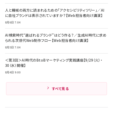
￥4,192
全ワイヤレスイヤホン/アクティブノイズキャンセリ
ング/マルチポイント接続 / 最大50時間再生 / PSE
人と機械の両方に読まれるための「アクセシビリティツリー」／AI
組織の成果を最大化する ルールのデザイン
技術基準適合】ブラック
￥5,990
サッポロ 生ビール 黒ラベル 350ml 缶 24本 ビー
に自社ブランドは表示されていますか？【Web担当者向け講演】
￥1,980
ル ケース買い【6/30応募〆切! 黒ラベルビヤセラー
8月6日 7:04
キャンペーン】
Anker PowerLine III Flow USB-C & USB-C
ケーブル Anker絡まないケーブル 240W 結束バン
￥4,857
ド付き USB PD対応 シリコン素材採用 iPhone
AI検索時代“選ばれるブランド”はどう作る？／生成AI時代に求め
Amazonランキングをもっと見る
17 / 16 / 15 / Galaxy iPad Pro MacBook
￥1,890
られる次世代Web制作フロー【Web担当者向け講演】
Pro/Air 各種対応 (1.8m ミッドナイトブラック)
Amazonランキングをもっと見る
8月5日 7:04
Amazonランキングをもっと見る
＜第3回＞AI時代のBtoBマーケティング実践講座【9/29（火）・
30（水）開催】
8月4日 9:00
すべて見る