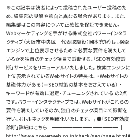
※この記事は読者によって投稿されたユーザー投稿のた
llmo (1167)
め、編集部の見解や意向と異なる場合があります。 また、
編集部はこの内容について正確性を保証できません。
Webマーケティングを手がける株式会社パワー・インタラ
クティブ（大阪市中央区 代表取締役：岡本充智）は、検索
エンジンで上位表示させるために必要な要件を満たして
いるかを独自のチェック項目で診断する、「SEO有効度診
断」サービスをリニューアルいたしました。 検索エンジンに
上位表示されているWebサイトの特長は、 ・Webサイトの
基礎体力がある（＝SEO対策の基本をおさえている） ・
キーワードが有効に選定・チューニングされている の2点
です。パワー・インタラクティブでは、Webサイトがこれらの
要件を満たしているのか、独自のチェック項目にて診断を
行い、ボトルネックを明確化いたします。 ┏●「SEO有効度
診断」詳細はこちら ━━━━━━━━━━━━━ ┃
http://www.powerweb.co.jp/check/seo/page.html#