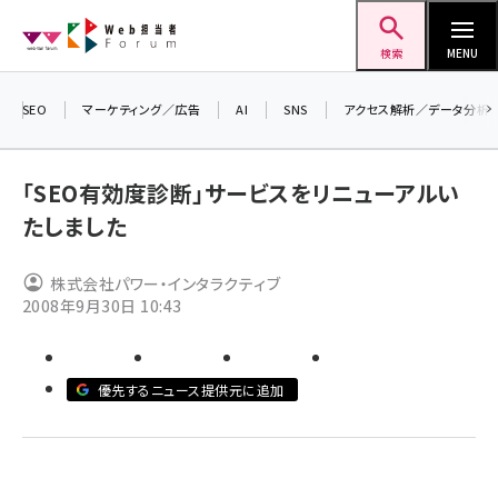
メ
Web担当者Forum
イ
検索
MENU
ン
コ
SEO
マーケティング／広告
AI
SNS
アクセス解析／データ分析
＼ 
ン
生成
テ
「SEO有効度診断」サービスをリニューアルい
るセ
ン
たしました
20
ツ
seo (3532)
▼
に
株式会社パワー・インタラクティブ
ai (2814)
移
2008年9月30日 10:43
動
youtube (2441)
note (2317)
優先するニュース提供元に追加
セミナー (2310)
z世代 (1623)
meo (1277)