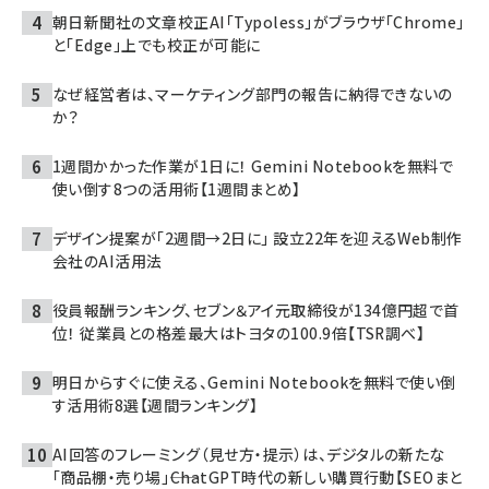
朝日新聞社の文章校正AI「Typoless」がブラウザ「Chrome」
と「Edge」上でも校正が可能に
なぜ経営者は、マーケティング部門の報告に納得できないの
か？
1週間かかった作業が1日に！ Gemini Notebookを無料で
使い倒す8つの活用術【1週間まとめ】
デザイン提案が「2週間→2日に」 設立22年を迎えるWeb制作
会社のAI活用法
役員報酬ランキング、セブン＆アイ元取締役が134億円超で首
位！ 従業員との格差最大はトヨタの100.9倍【TSR調べ】
明日からすぐに使える、Gemini Notebookを無料で使い倒
す活用術8選【週間ランキング】
AI回答のフレーミング（見せ方・提示）は、デジタルの新たな
「商品棚・売り場」――ChatGPT時代の新しい購買行動【SEOまと