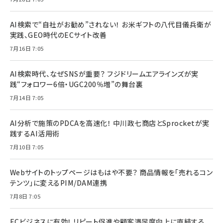
AI検索で“自社がお勧め”されない！ お米ギフトの八代目儀兵衛が
実践、GEO時代のECサイト改善
7月16日 7:05
AI検索時代、なぜSNSが重要？ フジドリームエアラインズが実
践“フォロワー6倍・UGC200％増”の舞台裏
7月14日 7:05
AI分析で施策のPDCAを高速化！ 中川政七商店とSprocketが実
践するAI活用術
7月10日 7:05
Webサイトのトップページはもはや不要？ 商品情報を「売れるコン
テンツ」に変えるPIM/DAM連携
7月8日 7:05
ECビジネスに有効！ リピート促進や顧客満足度向上に直結する