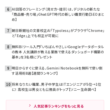
AI回答のフレーミング（見せ方・提示）は、デジタルの新たな
「商品棚・売り場」――ChatGPT時代の新しい購買行動【SEOまと
め】
朝日新聞社の文章校正AI「Typoless」がブラウザ「Chrome」
と「Edge」上でも校正が可能に
無料BIツール入門『いちばんやさしいGoogleデータポータル
の教本 人気講師が教える業務で使えるダッシュボード構築の
基本』を3名様にプレゼント
明日からすぐに使える、Gemini Notebookを無料で使い倒
す活用術8選【週間ランキング】
将来なりたい職業、男子中学生はITエンジニアが5位→1位
に！ 高校生は男女とも公務員がトップ【ソニー生命調べ】
人気記事ランキングをもっと見る