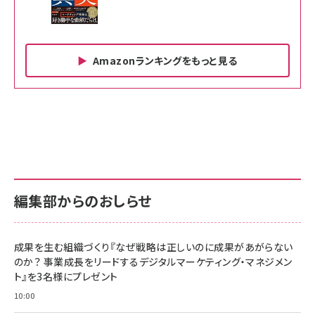
Amazonランキングをもっと見る
Amazon ビジネス・経済関連書籍 の売れ筋ランキン
Amazon 家電＆カメラ の売れ筋ランキング
Amazon パソコン・周辺機器 の売れ筋ランキング
グ
更新日時：2026/06/26 19:00
更新日時：2026/06/26 19:00
更新日時：2026/06/26 19:00
anan(アンアン)2026/07/01号 No.2501[魅せる
KIOXIA(キオクシア) 旧東芝メモリ microSD
KIOXIA(キオクシア) 旧東芝メモリ microSD
カラダ2026／宮舘涼太]
128GB UHS-I Class10 (最大読出速度
128GB UHS-I Class10 (最大読出速度
100MB/s) Nintendo Switch動作確認済 国内
100MB/s) Nintendo Switch動作確認済 国内
￥880
サポート正規品 メーカー保証5年 KLMEA128G
サポート正規品 メーカー保証5年 KLMEA128G
￥2,680
￥2,680
編集部からのおしらせ
anan(アンアン)2026/06/24号 No.2500増刊
スペシャルエディション[王道エンタメの矜持／
NIMASO ガラスフィルム iPhone 17 用 保護フィ
Amazon eギフトカード - Amazonロゴ - クラ
BTS]
ルム 強化ガラス 耐衝撃 高透過率 指紋防止 貼りや
シック
すい ガイド枠付き いPhone17 (6.3インチ) 対応
成果を生む組織づくり『なぜ戦略は正しいのに成果があがらない
￥1,100
￥5,000
2枚セット DSP25F1698
のか？ 事業成長をリードするデジタルマーケティング・マネジメン
￥1,599
ト』を3名様にプレゼント
anan(アンアン)2026/07/08号 No.2502[2026
Anker PowerLine III Flow USB-C & USB-C
年後半、あなたの恋と運命／山田涼介]
【New】Amazon Fire TV Stick HD | 手軽にスト
ケーブル Anker絡まないケーブル 240W 結束バン
10:00
リーミングをはじめよう | ストリーミングメディアプ
ド付き USB PD対応 シリコン素材採用 iPhone
￥880