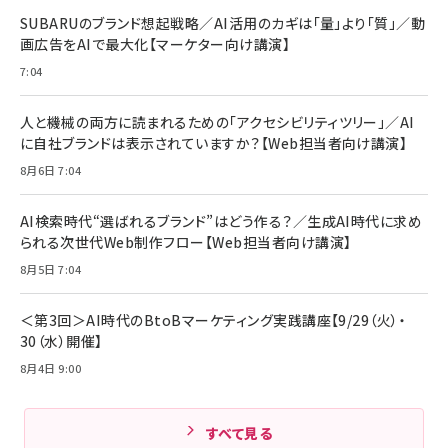
レイヤー
17 / 16 / 15 / Galaxy iPad Pro MacBook
￥1,890
Pro/Air 各種対応 (1.8m ミッドナイトブラック)
SUBARUのブランド想起戦略／AI活用のカギは「量」より「質」／動
￥6,980
画広告をAIで最大化【マーケター向け講演】
ママ投資家が育休中に１億貯めた株式投資
アサヒ飲料 モンスター エナジー 355ml×24本
￥1,870
7:04
Anker Soundcore P31i (Bluetooth 6.1) 【完
￥4,192
全ワイヤレスイヤホン/アクティブノイズキャンセリ
ング/マルチポイント接続 / 最大50時間再生 / PSE
人と機械の両方に読まれるための「アクセシビリティツリー」／AI
組織の成果を最大化する ルールのデザイン
技術基準適合】ブラック
￥5,990
サッポロ 生ビール 黒ラベル 350ml 缶 24本 ビー
に自社ブランドは表示されていますか？【Web担当者向け講演】
￥1,980
ル ケース買い【6/30応募〆切! 黒ラベルビヤセラー
8月6日 7:04
キャンペーン】
Anker PowerLine III Flow USB-C & USB-C
ケーブル Anker絡まないケーブル 240W 結束バン
￥4,857
ド付き USB PD対応 シリコン素材採用 iPhone
AI検索時代“選ばれるブランド”はどう作る？／生成AI時代に求め
Amazonランキングをもっと見る
17 / 16 / 15 / Galaxy iPad Pro MacBook
￥1,890
られる次世代Web制作フロー【Web担当者向け講演】
Pro/Air 各種対応 (1.8m ミッドナイトブラック)
Amazonランキングをもっと見る
8月5日 7:04
Amazonランキングをもっと見る
＜第3回＞AI時代のBtoBマーケティング実践講座【9/29（火）・
30（水）開催】
8月4日 9:00
すべて見る