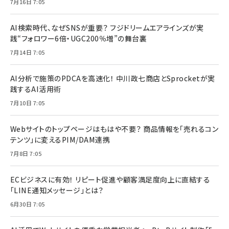
7月16日 7:05
AI検索時代、なぜSNSが重要？ フジドリームエアラインズが実
践“フォロワー6倍・UGC200％増”の舞台裏
7月14日 7:05
AI分析で施策のPDCAを高速化！ 中川政七商店とSprocketが実
践するAI活用術
7月10日 7:05
Webサイトのトップページはもはや不要？ 商品情報を「売れるコン
テンツ」に変えるPIM/DAM連携
7月8日 7:05
ECビジネスに有効！ リピート促進や顧客満足度向上に直結する
「LINE通知メッセージ」とは？
6月30日 7:05