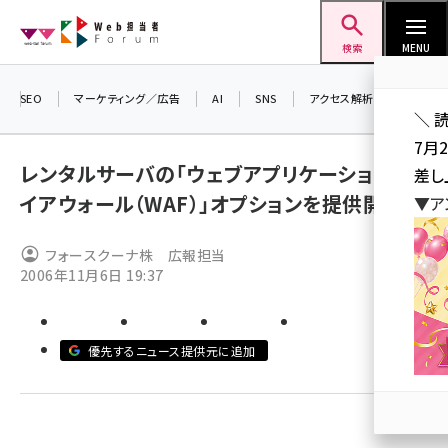
メ
Web担当者Forum
イ
検索
MENU
ン
コ
SEO
マーケティング／広告
AI
SNS
アクセス解析／データ分析
＼ 
ン
7月
テ
レンタルサーバの「ウェブアプリケーションファ
差し
ン
イアウォール（WAF）」オプションを提供開始
▼ア
ツ
seo (3523)
に
フォースクーナ株 広報担当
ai (2804)
移
2006年11月6日 19:37
動
youtube (2429)
note (2312)
優先するニュース提供元に追加
セミナー (2303)
z世代 (1622)
meo (1275)