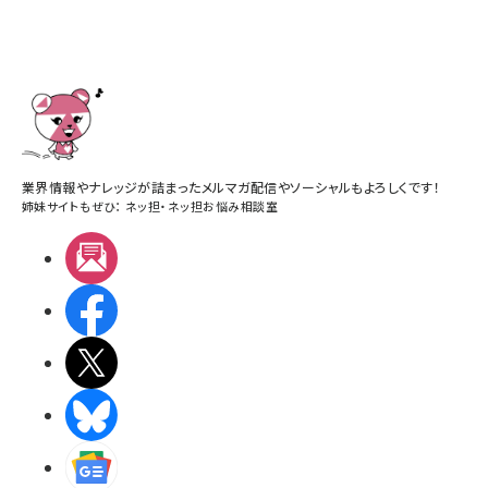
業界情報やナレッジが詰まったメルマガ配信やソーシャルもよろしくです！
姉妹サイトもぜひ：
ネッ担
・
ネッ担お悩み相談室
メルマガ
Facebook
X(エックス)
BlueSky
Googleニュース