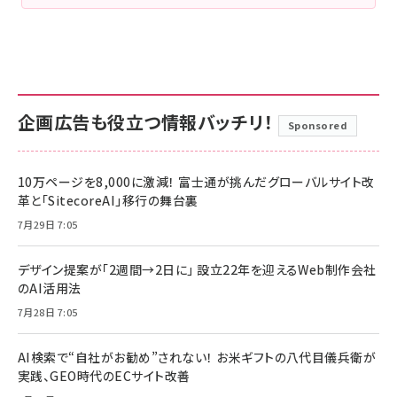
企画広告も役立つ情報バッチリ！
Sponsored
10万ページを8,000に激減！ 富士通が挑んだグローバルサイト改
革と「SitecoreAI」移行の舞台裏
7月29日 7:05
デザイン提案が「2週間→2日に」 設立22年を迎えるWeb制作会社
のAI活用法
7月28日 7:05
AI検索で“自社がお勧め”されない！ お米ギフトの八代目儀兵衛が
実践、GEO時代のECサイト改善