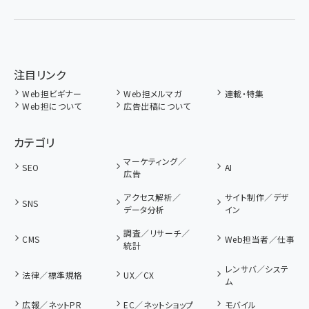
注目リンク
Web担ビギナー
Web担メルマガ
連載・特集
Web担について
広告出稿について
カテゴリ
マーケティング／
SEO
AI
広告
アクセス解析／
サイト制作／デザ
SNS
データ分析
イン
調査／リサーチ／
CMS
Web担当者／仕事
統計
レンサバ／システ
法律／標準規格
UX／CX
ム
広報／ネットPR
EC／ネットショップ
モバイル