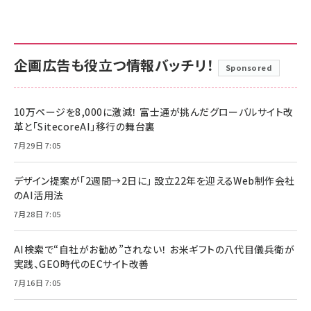
企画広告も役立つ情報バッチリ！
Sponsored
10万ページを8,000に激減！ 富士通が挑んだグローバルサイト改
革と「SitecoreAI」移行の舞台裏
7月29日 7:05
デザイン提案が「2週間→2日に」 設立22年を迎えるWeb制作会社
のAI活用法
7月28日 7:05
AI検索で“自社がお勧め”されない！ お米ギフトの八代目儀兵衛が
実践、GEO時代のECサイト改善
7月16日 7:05