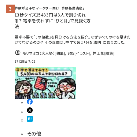
算数が苦手なマーケター向け「算数基礎講座」
【3秒クイズ】5433円は3人で割り切れ
る？ 電卓を使わずに「ひと目」で見抜く方
法
電卓不要で「3の倍数」を見分ける方法を紹介。なぜすべての桁を足すだ
けでわかるのか？ その理由は、中学で習う「分配法則」にありました。
モリマミコ（大人塾）
[執筆]
,
995
[イラスト]
,
井上薫
[編集]
7月28日 7:05
その他