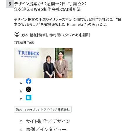
デザイン提案が「2週間→2日に」 設立22
年を迎えるWeb制作会社のAI活用法
デザイン提案の手戻りやリソース不足に悩むWeb制作会社必見！ “日
本のWebらしさ”を徹底研究した「Hirameki 7」の実力とは。
野本 纏花
[執筆]
,
赤司聡(スタジオあ)
[撮影]
7月28日 7:05
Sponsored by:
トライベック株式会社
サイト制作／デザイン
事例／インタビュー