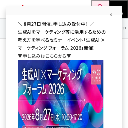
メ
Web担当者Forum
イ
検索
MENU
ン
＼ 8月27日開催、申し込み受付中！ ／
コ
SEO
マーケティング／広告
AI
SNS
アクセス解析／データ分析
生成AIをマーケティング等に活用するための
ン
考え方を学べるセミナーイベント「生成AI ×
テ
解説記事 人気記事ランキング
マーケティング フォーラム 2026」開催！
ン
▼申し込みはこちらから▼
ツ
seo (3526)
日本マイクロソフト、サイバーエージェン
に
ト、文藝春秋、電通などが登壇！ 「生成AI
ai (2807)
移
× マーケティング フォーラム 2026」
【8/27オンライン開催】
動
youtube (2434)
激変する「生成AI×マーケティング」の現在地を、わずか1日で丸ごと情
note (2312)
報収集！ SUBARUや八代目儀兵衛の最新事例から、おざけん氏も登場。
Web担おなじみの住太陽氏、木田和廣氏、木村賢氏ら専門家も集結。
セミナー (2307)
Web担編集部
z世代 (1622)
7月9日 13:20
meo (1275)