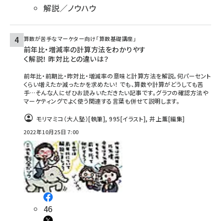
解説／ノウハウ
算数が苦手なマーケター向け「算数基礎講座」
前年比・増減率の計算方法をわかりやす
く解説！ 昨対比との違いは？
前年比・前期比・昨対比・増減率の意味と計算方法を解説。何パーセント
くらい増えたか減ったかを求めたい！ でも、算数や計算がどうしても苦
手…そんな人にぜひお読みいただきたい記事です。グラフの確認方法や
マーケティングでよく使う関連する言葉も併せて説明します。
モリマミコ（大人塾）
[執筆]
,
995
[イラスト]
,
井上薫
[編集]
2022年10月25日 7:00
46