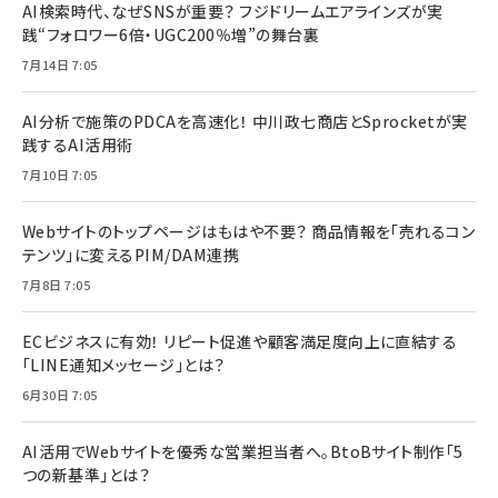
AI検索時代、なぜSNSが重要？ フジドリームエアラインズが実
践“フォロワー6倍・UGC200％増”の舞台裏
7月14日 7:05
AI分析で施策のPDCAを高速化！ 中川政七商店とSprocketが実
践するAI活用術
7月10日 7:05
Webサイトのトップページはもはや不要？ 商品情報を「売れるコン
テンツ」に変えるPIM/DAM連携
7月8日 7:05
ECビジネスに有効！ リピート促進や顧客満足度向上に直結する
「LINE通知メッセージ」とは？
6月30日 7:05
AI活用でWebサイトを優秀な営業担当者へ。BtoBサイト制作「5
つの新基準」とは？