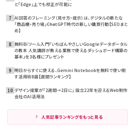
と「Edge」上でも校正が可能に
AI回答のフレーミング（見せ方・提示）は、デジタルの新たな
「商品棚・売り場」――ChatGPT時代の新しい購買行動【SEOまと
め】
無料BIツール入門『いちばんやさしいGoogleデータポータル
の教本 人気講師が教える業務で使えるダッシュボード構築の
基本』を3名様にプレゼント
明日からすぐに使える、Gemini Notebookを無料で使い倒
す活用術8選【週間ランキング】
デザイン提案が「2週間→2日に」 設立22年を迎えるWeb制作
会社のAI活用法
人気記事ランキングをもっと見る