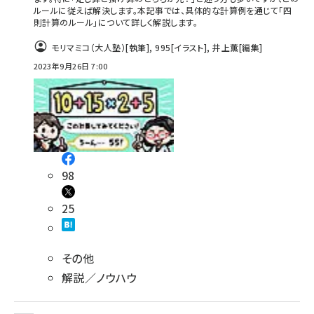
ルールに従えば解決します。本記事では、具体的な計算例を通じて「四
則計算のルール」について詳しく解説します。
モリマミコ（大人塾）
[執筆]
,
995
[イラスト]
,
井上薫
[編集]
2023年9月26日 7:00
98
25
その他
解説／ノウハウ