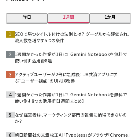
昨日
1週間
1か月
SEOで勝つタイトル付けの法則とは？ グーグルから評価され、
流入数を増やす5つの条件
1週間かかった作業が1日に！ Gemini Notebookを無料で
使い倒す活用術8選
アクティブユーザーが2倍に急成長！ JA共済アプリに学
ぶ“ユーザー視点”のUI/UX改善
1週間かかった作業が1日に！ Gemini Notebookを無料で
使い倒す8つの活用術【1週間まとめ】
なぜ経営者は、マーケティング部門の報告に納得できないの
か？
朝日新聞社の文章校正AI「Typoless」がブラウザ「Chrome」