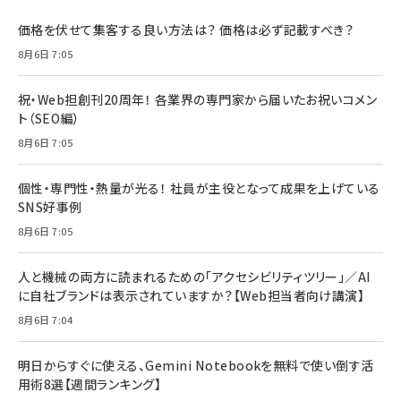
価格を伏せて集客する良い方法は？ 価格は必ず記載すべき？
8月6日 7:05
祝・Web担創刊20周年！ 各業界の専門家から届いたお祝いコメン
ト（SEO編）
8月6日 7:05
個性・専門性・熱量が光る！ 社員が主役となって成果を上げている
SNS好事例
8月6日 7:05
人と機械の両方に読まれるための「アクセシビリティツリー」／AI
に自社ブランドは表示されていますか？【Web担当者向け講演】
8月6日 7:04
明日からすぐに使える、Gemini Notebookを無料で使い倒す活
用術8選【週間ランキング】