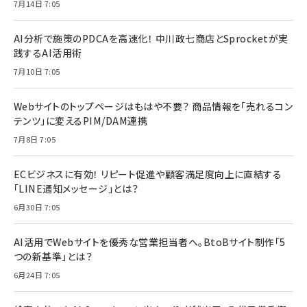
7月14日 7:05
AI分析で施策のPDCAを高速化！ 中川政七商店とSprocketが実
践するAI活用術
7月10日 7:05
Webサイトのトップページはもはや不要？ 商品情報を「売れるコン
テンツ」に変えるPIM/DAM連携
7月8日 7:05
ECビジネスに有効！ リピート促進や顧客満足度向上に直結する
「LINE通知メッセージ」とは？
6月30日 7:05
AI活用でWebサイトを優秀な営業担当者へ。BtoBサイト制作「5
つの新基準」とは？
6月24日 7:05