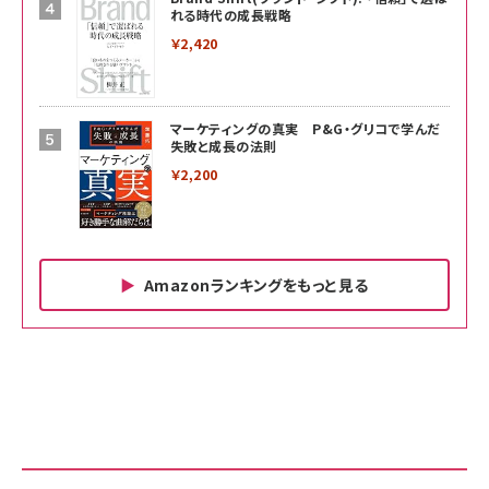
れる時代の成長戦略
￥2,420
マーケティングの真実 P&G・グリコで学んだ
失敗と成長の法則
￥2,200
Amazonランキングをもっと見る
Amazon ビジネス・経済関連書籍 の売れ筋ランキン
Amazon 家電＆カメラ の売れ筋ランキング
Amazon パソコン・周辺機器 の売れ筋ランキング
グ
更新日時：2026/06/26 19:00
更新日時：2026/06/26 19:00
更新日時：2026/06/26 19:00
anan(アンアン)2026/07/01号 No.2501[魅せる
KIOXIA(キオクシア) 旧東芝メモリ microSD
KIOXIA(キオクシア) 旧東芝メモリ microSD
カラダ2026／宮舘涼太]
128GB UHS-I Class10 (最大読出速度
128GB UHS-I Class10 (最大読出速度
100MB/s) Nintendo Switch動作確認済 国内
100MB/s) Nintendo Switch動作確認済 国内
￥880
サポート正規品 メーカー保証5年 KLMEA128G
サポート正規品 メーカー保証5年 KLMEA128G
￥2,680
￥2,680