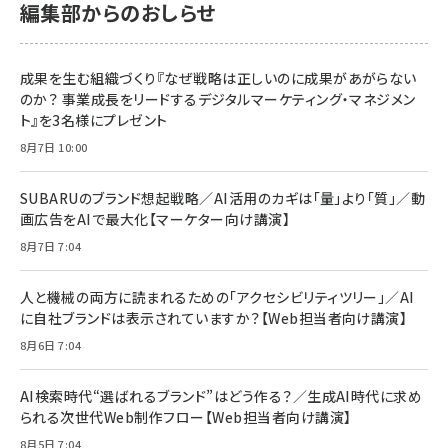
編集部からのおしらせ
anan(アンアン)2026/06/24号 No.2500増刊
スペシャルエディション[王道エンタメの矜持／
NIMASO ガラスフィルム iPhone 17 用 保護フィ
Amazon eギフトカード - Amazonロゴ - クラ
BTS]
ルム 強化ガラス 耐衝撃 高透過率 指紋防止 貼りや
シック
すい ガイド枠付き いPhone17 (6.3インチ) 対応
成果を生む組織づくり『なぜ戦略は正しいのに成果があがらない
￥1,100
￥5,000
2枚セット DSP25F1698
のか？ 事業成長をリードするデジタルマーケティング・マネジメン
￥1,599
ト』を3名様にプレゼント
anan(アンアン)2026/07/08号 No.2502[2026
Anker PowerLine III Flow USB-C & USB-C
年後半、あなたの恋と運命／山田涼介]
【New】Amazon Fire TV Stick HD | 手軽にスト
ケーブル Anker絡まないケーブル 240W 結束バン
8月7日 10:00
リーミングをはじめよう | ストリーミングメディアプ
ド付き USB PD対応 シリコン素材採用 iPhone
￥880
レイヤー
17 / 16 / 15 / Galaxy iPad Pro MacBook
￥1,890
Pro/Air 各種対応 (1.8m ミッドナイトブラック)
SUBARUのブランド想起戦略／AI活用のカギは「量」より「質」／動
￥6,980
画広告をAIで最大化【マーケター向け講演】
ママ投資家が育休中に１億貯めた株式投資
アサヒ飲料 モンスター エナジー 355ml×24本
￥1,870
8月7日 7:04
Anker Soundcore P31i (Bluetooth 6.1) 【完
￥4,192
全ワイヤレスイヤホン/アクティブノイズキャンセリ
ング/マルチポイント接続 / 最大50時間再生 / PSE
人と機械の両方に読まれるための「アクセシビリティツリー」／AI
組織の成果を最大化する ルールのデザイン
技術基準適合】ブラック
￥5,990
サッポロ 生ビール 黒ラベル 350ml 缶 24本 ビー
に自社ブランドは表示されていますか？【Web担当者向け講演】
￥1,980
ル ケース買い【6/30応募〆切! 黒ラベルビヤセラー
8月6日 7:04
キャンペーン】
Anker PowerLine III Flow USB-C & USB-C
ケーブル Anker絡まないケーブル 240W 結束バン
￥4,857
ド付き USB PD対応 シリコン素材採用 iPhone
AI検索時代“選ばれるブランド”はどう作る？／生成AI時代に求め
Amazonランキングをもっと見る
17 / 16 / 15 / Galaxy iPad Pro MacBook
￥1,890
られる次世代Web制作フロー【Web担当者向け講演】
Pro/Air 各種対応 (1.8m ミッドナイトブラック)
Amazonランキングをもっと見る
8月5日 7:04