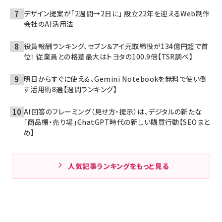
デザイン提案が「2週間→2日に」 設立22年を迎えるWeb制作
会社のAI活用法
役員報酬ランキング、セブン＆アイ元取締役が134億円超で首
位！ 従業員との格差最大はトヨタの100.9倍【TSR調べ】
明日からすぐに使える、Gemini Notebookを無料で使い倒
す活用術8選【週間ランキング】
AI回答のフレーミング（見せ方・提示）は、デジタルの新たな
「商品棚・売り場」――ChatGPT時代の新しい購買行動【SEOまと
め】
人気記事ランキングをもっと見る