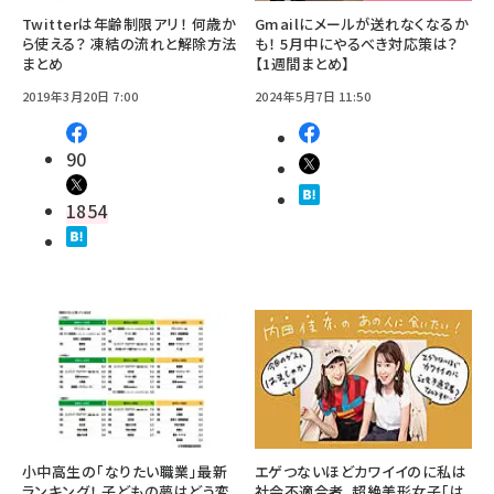
Twitterは年齢制限アリ！ 何歳か
Gmailにメールが送れなくなるか
ら使える？ 凍結の流れと解除方法
も！ 5月中にやるべき対応策は？
まとめ
【1週間まとめ】
2019年3月20日 7:00
2024年5月7日 11:50
90
1854
小中高生の「なりたい職業」最新
エゲつないほどカワイイのに私は
ランキング！ 子どもの夢はどう変
社会不適合者。超絶美形女子「は