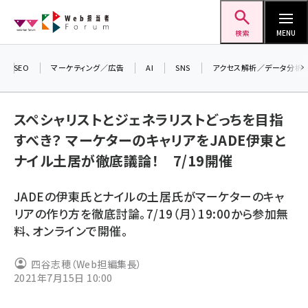
メ
Web担当者Forum
イ
検索
MENU
ン
コ
SEO
マーケティング／広告
AI
SNS
アクセス解析／データ分析
＼ 
ン
生成
テ
スペシャリストとジェネラリストどっちを目指
るセ
ン
すべき？ マーケターのキャリアをJADE伊東と
202
ツ
seo (3532)
ナイル土居が徹底議論！ 7/19開催
▼申
に
ai (2814)
移
JADEの伊東氏とナイルの土居氏がマーケターのキャ
動
youtube (2441)
リアの作り方を徹底討論。7/19（月）19:00から参加無
料、オンラインで開催。
note (2317)
セミナー (2310)
四谷志穂（Web担編集長）
2021年7月15日 10:00
z世代 (1623)
meo (1277)