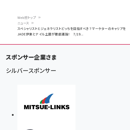
Web担トップ
ニュース
パ
スペシャリストとジェネラリストどっちを目指すべき？ マーケターのキャリアを
JADE伊東とナイル土居が徹底議論！ 7/19...
ン
く
ず
スポンサー企業さま
シルバースポンサー