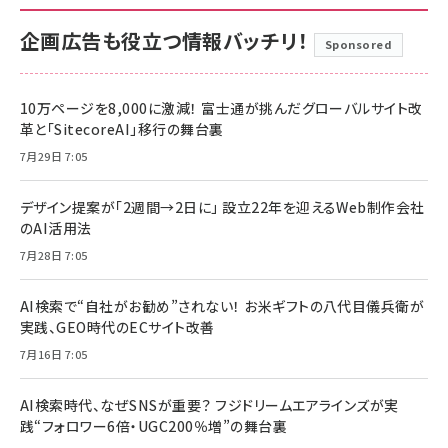
企画広告も役立つ情報バッチリ！
Sponsored
10万ページを8,000に激減！ 富士通が挑んだグローバルサイト改
革と「SitecoreAI」移行の舞台裏
7月29日 7:05
デザイン提案が「2週間→2日に」 設立22年を迎えるWeb制作会社
のAI活用法
7月28日 7:05
AI検索で“自社がお勧め”されない！ お米ギフトの八代目儀兵衛が
実践、GEO時代のECサイト改善
7月16日 7:05
AI検索時代、なぜSNSが重要？ フジドリームエアラインズが実
践“フォロワー6倍・UGC200％増”の舞台裏