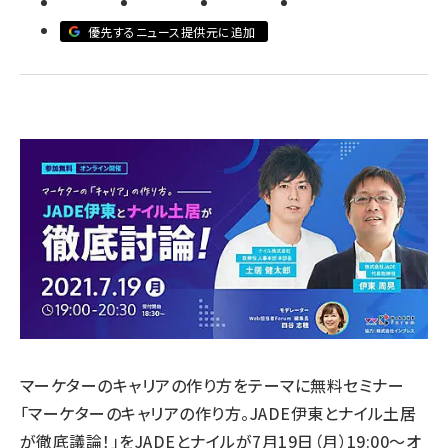
優先するニュース提供元に追加
llmo (1167)
マーケターのキャリアの作り方をテーマに無料セミナー
「マーケターのキャリアの作り方。JADE伊東とナイル土居
が徹底議論！」をJADEとナイルが7月19日（月）19:00～オ