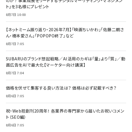
のか？ 事業成長をリードするデジタルマーケティング・マネジメン
ト』を3名様にプレゼント
8月7日 10:00
【ネットミーム振り返り・2026年7月】「映画ちいかわ」「佐藤二朗さ
ん・橋本愛さん」「POPOPO終了」など
8月7日 7:05
SUBARUのブランド想起戦略／AI活用のカギは「量」より「質」／動
画広告をAIで最大化【マーケター向け講演】
8月7日 7:04
価格を伏せて集客する良い方法は？ 価格は必ず記載すべき？
8月6日 7:05
祝・Web担創刊20周年！ 各業界の専門家から届いたお祝いコメン
ト（SEO編）
8月6日 7:05