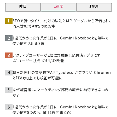
昨日
1週間
1か月
SEOで勝つタイトル付けの法則とは？ グーグルから評価され、
流入数を増やす5つの条件
1週間かかった作業が1日に！ Gemini Notebookを無料で
使い倒す活用術8選
アクティブユーザーが2倍に急成長！ JA共済アプリに学
ぶ“ユーザー視点”のUI/UX改善
朝日新聞社の文章校正AI「Typoless」がブラウザ「Chrome」
と「Edge」上でも校正が可能に
なぜ経営者は、マーケティング部門の報告に納得できないの
か？
1週間かかった作業が1日に！ Gemini Notebookを無料で
使い倒す8つの活用術【1週間まとめ】