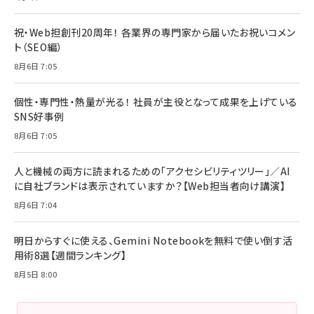
祝・Web担創刊20周年！ 各業界の専門家から届いたお祝いコメン
ト（SEO編）
8月6日 7:05
個性・専門性・熱量が光る！ 社員が主役となって成果を上げている
SNS好事例
8月6日 7:05
人と機械の両方に読まれるための「アクセシビリティツリー」／AI
に自社ブランドは表示されていますか？【Web担当者向け講演】
8月6日 7:04
明日からすぐに使える、Gemini Notebookを無料で使い倒す活
用術8選【週間ランキング】
8月5日 8:00