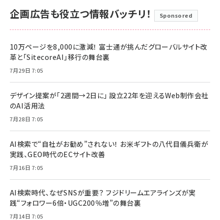
企画広告も役立つ情報バッチリ！
Sponsored
10万ページを8,000に激減！ 富士通が挑んだグローバルサイト改
革と「SitecoreAI」移行の舞台裏
7月29日 7:05
デザイン提案が「2週間→2日に」 設立22年を迎えるWeb制作会社
のAI活用法
7月28日 7:05
AI検索で“自社がお勧め”されない！ お米ギフトの八代目儀兵衛が
実践、GEO時代のECサイト改善
7月16日 7:05
AI検索時代、なぜSNSが重要？ フジドリームエアラインズが実
践“フォロワー6倍・UGC200％増”の舞台裏
7月14日 7:05