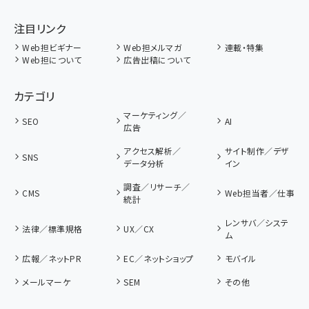
注目リンク
Web担ビギナー
Web担メルマガ
連載・特集
Web担について
広告出稿について
カテゴリ
マーケティング／
SEO
AI
広告
アクセス解析／
サイト制作／デザ
SNS
データ分析
イン
調査／リサーチ／
CMS
Web担当者／仕事
統計
レンサバ／システ
法律／標準規格
UX／CX
ム
広報／ネットPR
EC／ネットショップ
モバイル
メールマーケ
SEM
その他