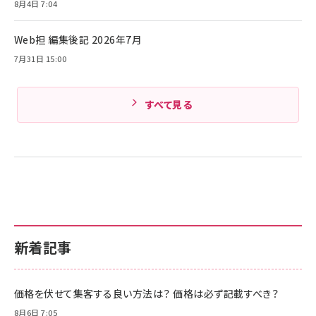
Pro/Air 各種対応 (1.8m ミッドナイトブラック)
8月4日 7:04
Amazonランキングをもっと見る
Web担 編集後記 2026年7月
Amazonランキングをもっと見る
7月31日 15:00
すべて見る
新着記事
価格を伏せて集客する良い方法は？ 価格は必ず記載すべき？
8月6日 7:05