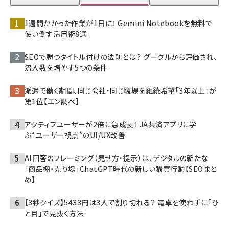
1週間かかった作業が1日に！ Gemini Notebookを無料で
使い倒す活用術8選
SEOで勝つタイトル付けの法則とは？ グーグルから評価され、
流入数を増やす5つの条件
派遣で働く期間、同じ会社・同じ職場を継続希望「3年以上」が
第1位【エン調べ】
アクティブユーザーが2倍に急成長！ JA共済アプリに学
ぶ“ユーザー視点”のUI/UX改善
AI回答のフレーミング（見せ方・提示）は、デジタルの新たな
「商品棚・売り場」――ChatGPT時代の新しい購買行動【SEOまと
め】
【3秒クイズ】5433円は3人で割り切れる？ 電卓を使わずに「ひ
と目」で見抜く方法