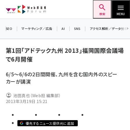
メ
Web担当者Forum
イ
検索
MENU
ン
コ
SEO
マーケティング／広告
AI
SNS
アクセス解析／データ分析
＼ 
ン
7月
テ
第1回「アドテック九州 2013」福岡国際会議場
差し
ン
で6月開催
▼
ツ
seo (3523)
に
6/5～6/6の2日間開催、九州を含む国内外のスピー
ai (2804)
移
カーが講演
動
youtube (2429)
池田真也（Web担 編集部）
note (2312)
2013年3月19日 15:21
セミナー (2303)
z世代 (1622)
優先するニュース提供元に追加
meo (1275)