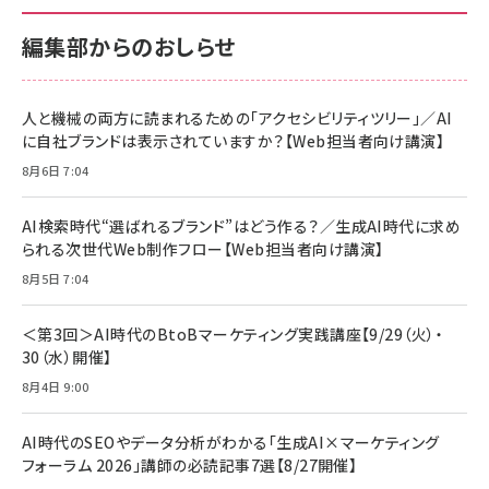
100MB/s) Nintendo Switch動作確認済 国内
100MB/s) Nintendo Switch動作確認済 国内
￥880
サポート正規品 メーカー保証5年 KLMEA128G
サポート正規品 メーカー保証5年 KLMEA128G
￥2,680
￥2,680
編集部からのおしらせ
anan(アンアン)2026/06/24号 No.2500増刊
スペシャルエディション[王道エンタメの矜持／
NIMASO ガラスフィルム iPhone 17 用 保護フィ
Amazon eギフトカード - Amazonロゴ - クラ
BTS]
ルム 強化ガラス 耐衝撃 高透過率 指紋防止 貼りや
シック
すい ガイド枠付き いPhone17 (6.3インチ) 対応
人と機械の両方に読まれるための「アクセシビリティツリー」／AI
￥1,100
￥5,000
2枚セット DSP25F1698
に自社ブランドは表示されていますか？【Web担当者向け講演】
￥1,599
8月6日 7:04
anan(アンアン)2026/07/08号 No.2502[2026
Anker PowerLine III Flow USB-C & USB-C
年後半、あなたの恋と運命／山田涼介]
【New】Amazon Fire TV Stick HD | 手軽にスト
ケーブル Anker絡まないケーブル 240W 結束バン
リーミングをはじめよう | ストリーミングメディアプ
ド付き USB PD対応 シリコン素材採用 iPhone
￥880
AI検索時代“選ばれるブランド”はどう作る？／生成AI時代に求め
レイヤー
17 / 16 / 15 / Galaxy iPad Pro MacBook
￥1,890
Pro/Air 各種対応 (1.8m ミッドナイトブラック)
られる次世代Web制作フロー【Web担当者向け講演】
￥6,980
ママ投資家が育休中に１億貯めた株式投資
8月5日 7:04
アサヒ飲料 モンスター エナジー 355ml×24本
￥1,870
Anker Soundcore P31i (Bluetooth 6.1) 【完
￥4,192
全ワイヤレスイヤホン/アクティブノイズキャンセリ
＜第3回＞AI時代のBtoBマーケティング実践講座【9/29（火）・
ング/マルチポイント接続 / 最大50時間再生 / PSE
30（水）開催】
組織の成果を最大化する ルールのデザイン
技術基準適合】ブラック
￥5,990
サッポロ 生ビール 黒ラベル 350ml 缶 24本 ビー
8月4日 9:00
￥1,980
ル ケース買い【6/30応募〆切! 黒ラベルビヤセラー
キャンペーン】
Anker PowerLine III Flow USB-C & USB-C
ケーブル Anker絡まないケーブル 240W 結束バン
￥4,857
AI時代のSEOやデータ分析がわかる「生成AI×マーケティング
ド付き USB PD対応 シリコン素材採用 iPhone
フォーラム 2026」講師の必読記事7選【8/27開催】
Amazonランキングをもっと見る
17 / 16 / 15 / Galaxy iPad Pro MacBook
￥1,890