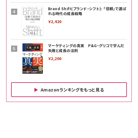
Brand Shift(ブランド・シフト): 「信頼」で選ば
れる時代の成長戦略
￥2,420
マーケティングの真実 P&G・グリコで学んだ
失敗と成長の法則
￥2,200
Amazonランキングをもっと見る
Amazon ビジネス・経済関連書籍 の売れ筋ランキン
Amazon 家電＆カメラ の売れ筋ランキング
Amazon パソコン・周辺機器 の売れ筋ランキング
グ
更新日時：2026/06/26 19:00
更新日時：2026/06/26 19:00
更新日時：2026/06/26 19:00
anan(アンアン)2026/07/01号 No.2501[魅せる
KIOXIA(キオクシア) 旧東芝メモリ microSD
KIOXIA(キオクシア) 旧東芝メモリ microSD
カラダ2026／宮舘涼太]
128GB UHS-I Class10 (最大読出速度
128GB UHS-I Class10 (最大読出速度