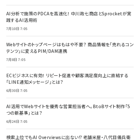
AI分析で施策のPDCAを高速化！ 中川政七商店とSprocketが実
践するAI活用術
7月10日 7:05
Webサイトのトップページはもはや不要？ 商品情報を「売れるコン
テンツ」に変えるPIM/DAM連携
7月8日 7:05
ECビジネスに有効！ リピート促進や顧客満足度向上に直結する
「LINE通知メッセージ」とは？
6月30日 7:05
AI活用でWebサイトを優秀な営業担当者へ。BtoBサイト制作「5
つの新基準」とは？
6月24日 7:05
検索上位でもAI Overviewsに出ない!? 老舗米屋・八代目儀兵衛