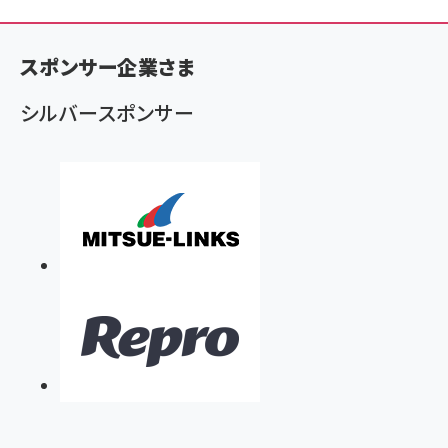
激変するSEO――その中で成果を上げるために必要
な“たった一つ”のこと
オンデマンド講座
Webサイト改善講座～GA4・Clarity・サーチコンソー
ル徹底活用