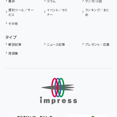
会社概要
インプレスグループTOP
注目リンク
Web担ビギナー
Web担メルマガ
連載・特集
Web担について
広告出稿について
カテゴリ
マーケティング／
SEO
AI
広告
アクセス解析／
サイト制作／デザ
SNS
データ分析
イン
調査／リサーチ／
CMS
Web担当者／仕事
統計
レンサバ／システ
法律／標準規格
UX／CX
ム