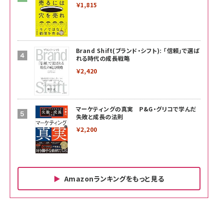
￥1,815
Brand Shift(ブランド・シフト): 「信頼」で選ば
れる時代の成長戦略
￥2,420
マーケティングの真実 P&G・グリコで学んだ
失敗と成長の法則
￥2,200
Amazonランキングをもっと見る
Amazon ビジネス・経済関連書籍 の売れ筋ランキン
Amazon 家電＆カメラ の売れ筋ランキング
Amazon パソコン・周辺機器 の売れ筋ランキング
グ
更新日時：2026/06/26 19:00
更新日時：2026/06/26 19:00
更新日時：2026/06/26 19:00