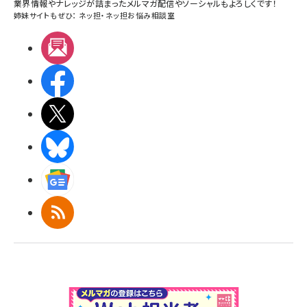
業界情報やナレッジが詰まったメルマガ配信やソーシャルもよろしくです！
姉妹サイトもぜひ：
ネッ担
・
ネッ担お悩み相談室
メルマガ
Facebook
X(エックス)
BlueSky
Googleニュース
RSS