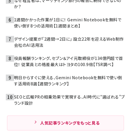
なぜ経営者は、マーケティング部門の報告に納得できないの
か？
1週間かかった作業が1日に！ Gemini Notebookを無料で
使い倒す8つの活用術【1週間まとめ】
デザイン提案が「2週間→2日に」 設立22年を迎えるWeb制作
会社のAI活用法
役員報酬ランキング、セブン＆アイ元取締役が134億円超で首
位！ 従業員との格差最大はトヨタの100.9倍【TSR調べ】
明日からすぐに使える、Gemini Notebookを無料で使い倒
す活用術8選【週間ランキング】
SEOと広報PRの相乗効果で実現する、AI時代に“選ばれる”ブ
ランド設計
人気記事ランキングをもっと見る