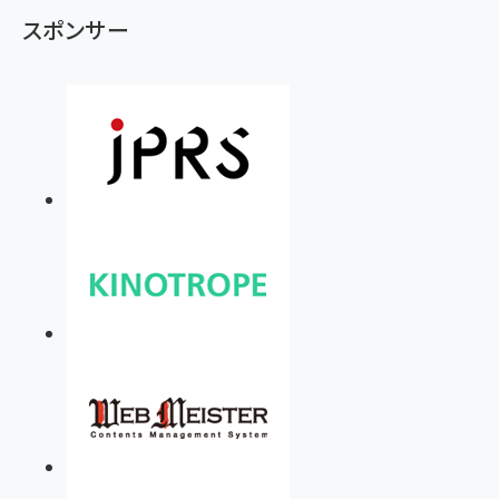
オンデマンド講座
Web担トップ
ニュース
パ
paperboy&co.が飲食店サイト作成ASP「グーペ」でサイト制作代行会社の募
集を開始
ン
く
ず
スポンサー企業さま
シルバースポンサー