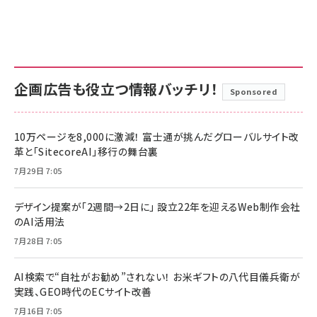
企画広告も役立つ情報バッチリ！
Sponsored
10万ページを8,000に激減！ 富士通が挑んだグローバルサイト改
革と「SitecoreAI」移行の舞台裏
7月29日 7:05
デザイン提案が「2週間→2日に」 設立22年を迎えるWeb制作会社
のAI活用法
7月28日 7:05
AI検索で“自社がお勧め”されない！ お米ギフトの八代目儀兵衛が
実践、GEO時代のECサイト改善
7月16日 7:05