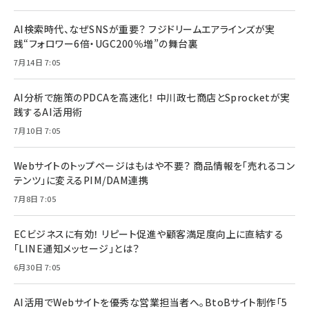
AI検索時代、なぜSNSが重要？ フジドリームエアラインズが実
践“フォロワー6倍・UGC200％増”の舞台裏
7月14日 7:05
AI分析で施策のPDCAを高速化！ 中川政七商店とSprocketが実
践するAI活用術
7月10日 7:05
Webサイトのトップページはもはや不要？ 商品情報を「売れるコン
テンツ」に変えるPIM/DAM連携
7月8日 7:05
ECビジネスに有効！ リピート促進や顧客満足度向上に直結する
「LINE通知メッセージ」とは？
6月30日 7:05
AI活用でWebサイトを優秀な営業担当者へ。BtoBサイト制作「5