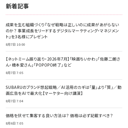
新着記事
成果を生む組織づくり『なぜ戦略は正しいのに成果があがらない
のか？ 事業成長をリードするデジタルマーケティング・マネジメン
ト』を3名様にプレゼント
8月7日 10:00
【ネットミーム振り返り・2026年7月】「映画ちいかわ」「佐藤二朗さ
ん・橋本愛さん」「POPOPO終了」など
8月7日 7:05
SUBARUのブランド想起戦略／AI活用のカギは「量」より「質」／動
画広告をAIで最大化【マーケター向け講演】
8月7日 7:04
価格を伏せて集客する良い方法は？ 価格は必ず記載すべき？
8月6日 7:05