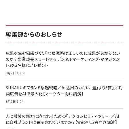
anan(アンアン)2026/07/01号 No.2501[魅
KIOXIA(キオクシア) 旧東芝メモリ microSD
KIOXIA(キオクシア) 旧東芝メモリ microSD
せるカラダ2026／宮舘涼太]
128GB UHS-I Class10 (最大読出速度
128GB UHS-I Class10 (最大読出速度
100MB/s) Nintendo Switch動作確認済 国
100MB/s) Nintendo Switch動作確認済 国
￥880
内サポート正規品 メーカー保証5年
内サポート正規品 メーカー保証5年
￥2,680
￥2,680
KLMEA128G
KLMEA128G
編集部からのおしらせ
anan(アンアン)2026/06/24号 No.2500増
刊 スペシャルエディション[王道エンタメの矜
NIMASO ガラスフィルム iPhone 17 用 保護
Amazon eギフトカード - Amazonロゴ - ク
持／BTS]
フィルム 強化ガラス 耐衝撃 高透過率 指紋防
ラシック
止 貼りやすい ガイド枠付き いPhone17 (6.3
成果を生む組織づくり『なぜ戦略は正しいのに成果があがらない
￥1,100
￥5,000
インチ) 対応 2枚セット DSP25F1698
のか？ 事業成長をリードするデジタルマーケティング・マネジメン
￥1,599
ト』を3名様にプレゼント
anan(アンアン)2026/07/08号
Anker PowerLine III Flow USB-C & USB-
No.2502[2026年後半、あなたの恋と運命／山
【New】Amazon Fire TV Stick HD | 手軽に
C ケーブル Anker絡まないケーブル 240W 結
8月7日 10:00
田涼介]
ストリーミングをはじめよう | ストリーミングメ
束バンド付き USB PD対応 シリコン素材採用
ディアプレイヤー
iPhone 17 / 16 / 15 / Galaxy iPad Pro
￥880
￥1,890
MacBook Pro/Air 各種対応 (1.8m ミッドナ
SUBARUのブランド想起戦略／AI活用のカギは「量」より「質」／動
￥6,980
イトブラック)
画広告をAIで最大化【マーケター向け講演】
ママ投資家が育休中に１億貯めた株式投資
アサヒ飲料 モンスター エナジー 355ml×24
8月7日 7:04
Anker Soundcore P31i (Bluetooth 6.1)
本
￥1,870
【完全ワイヤレスイヤホン/アクティブノイズキャ
￥4,192
ンセリング/マルチポイント接続 / 最大50時間
人と機械の両方に読まれるための「アクセシビリティツリー」／AI
再生 / PSE技術基準適合】ブラック
￥5,990
組織の成果を最大化する ルールのデザイン
に自社ブランドは表示されていますか？【Web担当者向け講演】
サッポロ 生ビール 黒ラベル 350ml 缶 24本 ビー
ル ケース買い【6/30応募〆切! 黒ラベルビヤセラー
￥1,980