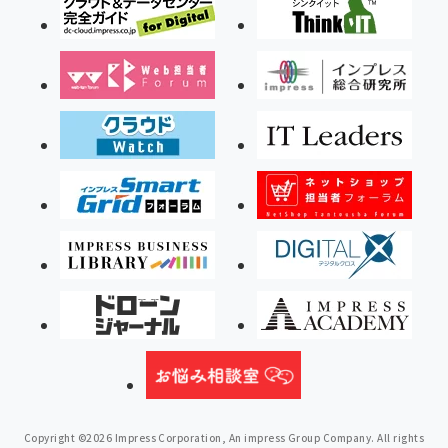
広報／ネットPR
EC／ネットショップ
モバイル
メールマーケ
SEM
その他
種別
事例／インタ
解説／ノウハウ
調査データ
ビュー
書評
コラム
マンガ/小説
便利ツール／サー
イベント／セミ
ランキング／まと
ビス
ナー
め
その他
タイプ
解説記事
ニュース記事
プレゼント／応募
用語集