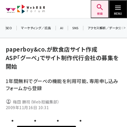
メ
Web担当者Forum
イ
検索
MENU
ン
コ
SEO
マーケティング／広告
AI
SNS
アクセス解析／データ分析
＼ 
ン
生成
テ
paperboy&co.が飲食店サイト作成
るセ
ン
ASP「グーペ」でサイト制作代行会社の募集を
202
ツ
seo (3538)
開始
▼申
に
ai (2820)
移
1年間無料でグーペの機能を利用可能、専用申し込み
動
youtube (2444)
フォームから登録
note (2322)
梅田 勝司（Web担編集部）
セミナー (2315)
2009年11月16日 10:31
z世代 (1629)
meo (1281)