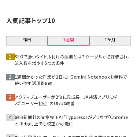
人気記事トップ10
昨日
1週間
1か月
SEOで勝つタイトル付けの法則とは？ グーグルから評価され、
流入数を増やす5つの条件
1週間かかった作業が1日に！ Gemini Notebookを無料で
使い倒す活用術8選
アクティブユーザーが2倍に急成長！ JA共済アプリに学
ぶ“ユーザー視点”のUI/UX改善
朝日新聞社の文章校正AI「Typoless」がブラウザ「Chrome」
と「Edge」上でも校正が可能に