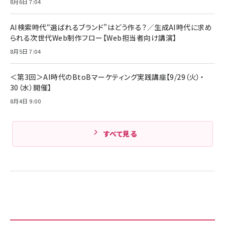
8月6日 7:04
Anker PowerLine III Flow USB-C & USB-C
キャンペーン】
ケーブル Anker絡まないケーブル 240W 結束バン
￥4,857
ド付き USB PD対応 シリコン素材採用 iPhone
AI検索時代“選ばれるブランド”はどう作る？／生成AI時代に求め
17 / 16 / 15 / Galaxy iPad Pro MacBook
￥1,890
られる次世代Web制作フロー【Web担当者向け講演】
Amazonランキングをもっと見る
Pro/Air 各種対応 (1.8m ミッドナイトブラック)
8月5日 7:04
Amazonランキングをもっと見る
Amazonランキングをもっと見る
＜第3回＞AI時代のBtoBマーケティング実践講座【9/29（火）・
30（水）開催】
8月4日 9:00
すべて見る