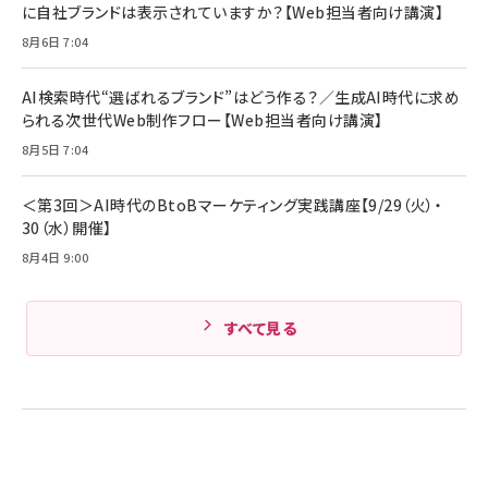
￥5,990
組織の成果を最大化する ルールのデザイン
に自社ブランドは表示されていますか？【Web担当者向け講演】
サッポロ 生ビール 黒ラベル 350ml 缶 24本
ビール ケース買い【6/30応募〆切! 黒ラベルビ
￥1,980
8月6日 7:04
Anker PowerLine III Flow USB-C & USB-
ヤセラーキャンペーン】
C ケーブル Anker絡まないケーブル 240W 結
￥4,857
束バンド付き USB PD対応 シリコン素材採用
AI検索時代“選ばれるブランド”はどう作る？／生成AI時代に求め
iPhone 17 / 16 / 15 / Galaxy iPad Pro
￥1,890
られる次世代Web制作フロー【Web担当者向け講演】
Amazonランキングをもっと見る
MacBook Pro/Air 各種対応 (1.8m ミッドナ
イトブラック)
8月5日 7:04
Amazonランキングをもっと見る
Amazonランキングをもっと見る
＜第3回＞AI時代のBtoBマーケティング実践講座【9/29（火）・
30（水）開催】
8月4日 9:00
すべて見る