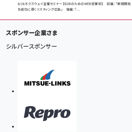
パ
6/16ネクスウェイ主催セミナー【B2BのためのWEB営業術】 前編：「新規開拓
を成功に導くリスティング広告」 後編：「...
ン
く
ず
スポンサー企業さま
シルバースポンサー