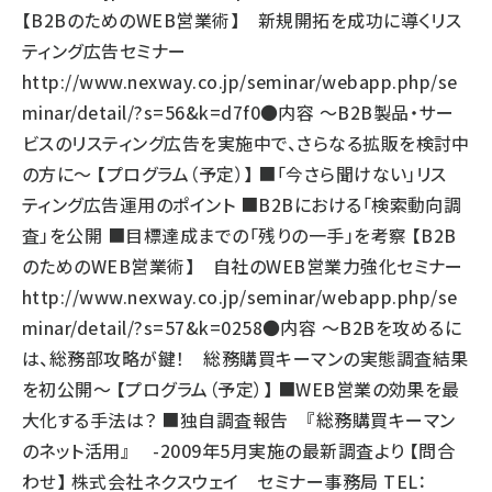
【B2BのためのWEB営業術】 新規開拓を成功に導くリス
ティング広告セミナー
http://www.nexway.co.jp/seminar/webapp.php/se
minar/detail/?s=56&k=d7f0
●内容 ～B2B製品・サー
ビスのリスティング広告を実施中で、さらなる拡販を検討中
の方に～ 【プログラム（予定）】 ■「今さら聞けない」リス
ティング広告運用のポイント ■B2Bにおける「検索動向調
査」を公開 ■目標達成までの「残りの一手」を考察 【B2B
のためのWEB営業術】 自社のWEB営業力強化セミナー
http://www.nexway.co.jp/seminar/webapp.php/se
minar/detail/?s=57&k=0258
●内容 ～B2Bを攻めるに
は、総務部攻略が鍵！ 総務購買キーマンの実態調査結果
を初公開～ 【プログラム（予定）】 ■WEB営業の効果を最
大化する手法は？ ■独自調査報告 『総務購買キーマン
のネット活用』 -2009年5月実施の最新調査より 【問合
わせ】 株式会社ネクスウェイ セミナー事務局 TEL：