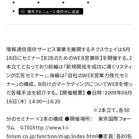
llmo (1163)
優先するニュース提供元に追加
情報通信提供サービス事業を展開するネクスウェイは6月
16日にセミナー【B2BのためのWEB営業術】を開催する。2
本立てとなっており前編は「新規開拓を成功に導くリスティ
ング広告セミナー」、後編は「自社のWEB営業力強化セミ
ナー」の構成。 B向けのマーケティングについてWEBを使っ
た各種手法を紹介する。 【開催概要】 ●日時：2009年06月
16日（木） 14:00～16:20
※2本立て。各50
分のセミナー×2本の構成 ●開催場所： 東京国際フォー
ラム G701
http://www.t-i-
forum.co.jp/function/map/index.html
●定員：各80名