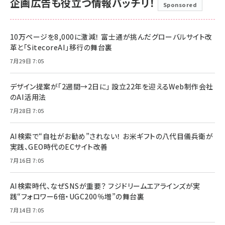
企画広告も役立つ情報バッチリ！
Sponsored
10万ページを8,000に激減！ 富士通が挑んだグローバルサイト改
革と「SitecoreAI」移行の舞台裏
7月29日 7:05
デザイン提案が「2週間→2日に」 設立22年を迎えるWeb制作会社
のAI活用法
7月28日 7:05
AI検索で“自社がお勧め”されない！ お米ギフトの八代目儀兵衛が
実践、GEO時代のECサイト改善
7月16日 7:05
AI検索時代、なぜSNSが重要？ フジドリームエアラインズが実
践“フォロワー6倍・UGC200％増”の舞台裏
7月14日 7:05