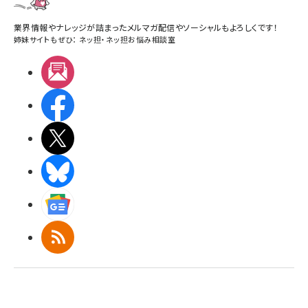
業界情報やナレッジが詰まったメルマガ配信やソーシャルもよろしくです！
姉妹サイトもぜひ：
ネッ担
・
ネッ担お悩み相談室
メルマガ
Facebook
X(エックス)
BlueSky
Googleニュース
RSS