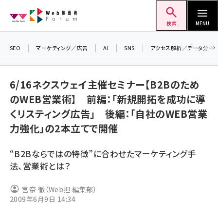
メ
Web担当者Forum
イ
検索
MENU
ン
コ
SEO
マーケティング／広告
AI
SNS
アクセス解析／データ分析
＼ 
ン
生成
テ
6/16ネクスウェイ主催セミナー【B2Bのため
るセ
ン
のWEB営業術】 前編：「新規開拓を成功に導
202
ツ
seo (3526)
くリスティング広告」 後編：「自社のWEB営業
▼申
に
力強化」の2本立てで開催
ai (2807)
移
動
youtube (2434)
“B2Bならではの特徴”に合わせたマーケティング手
note (2312)
法、営業術とは？
セミナー (2307)
宮奈 徹（Web担 編集部）
2009年6月9日 14:34
z世代 (1622)
meo (1275)