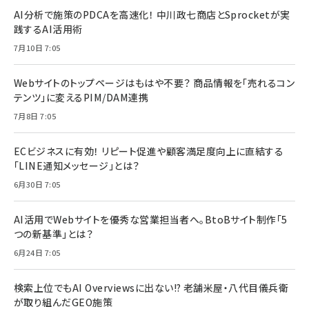
AI分析で施策のPDCAを高速化！ 中川政七商店とSprocketが実
践するAI活用術
7月10日 7:05
Webサイトのトップページはもはや不要？ 商品情報を「売れるコン
テンツ」に変えるPIM/DAM連携
7月8日 7:05
ECビジネスに有効！ リピート促進や顧客満足度向上に直結する
「LINE通知メッセージ」とは？
6月30日 7:05
AI活用でWebサイトを優秀な営業担当者へ。BtoBサイト制作「5
つの新基準」とは？
6月24日 7:05
検索上位でもAI Overviewsに出ない!? 老舗米屋・八代目儀兵衛
が取り組んだGEO施策