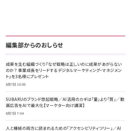
Amazon ビジネス・経済関連書籍 の売れ筋ランキン
Amazon 家電＆カメラ の売れ筋ランキング
Amazon パソコン・周辺機器 の売れ筋ランキング
グ
更新日時：2026/06/26 19:00
更新日時：2026/06/26 19:00
更新日時：2026/06/26 19:00
anan(アンアン)2026/07/01号 No.2501[魅
KIOXIA(キオクシア) 旧東芝メモリ microSD
KIOXIA(キオクシア) 旧東芝メモリ microSD
せるカラダ2026／宮舘涼太]
128GB UHS-I Class10 (最大読出速度
128GB UHS-I Class10 (最大読出速度
100MB/s) Nintendo Switch動作確認済 国
100MB/s) Nintendo Switch動作確認済 国
￥880
内サポート正規品 メーカー保証5年
内サポート正規品 メーカー保証5年
￥2,680
￥2,680
KLMEA128G
KLMEA128G
編集部からのおしらせ
anan(アンアン)2026/06/24号 No.2500増
刊 スペシャルエディション[王道エンタメの矜
NIMASO ガラスフィルム iPhone 17 用 保護
Amazon eギフトカード - Amazonロゴ - ク
持／BTS]
フィルム 強化ガラス 耐衝撃 高透過率 指紋防
ラシック
止 貼りやすい ガイド枠付き いPhone17 (6.3
成果を生む組織づくり『なぜ戦略は正しいのに成果があがらない
￥1,100
￥5,000
インチ) 対応 2枚セット DSP25F1698
のか？ 事業成長をリードするデジタルマーケティング・マネジメン
￥1,599
ト』を3名様にプレゼント
anan(アンアン)2026/07/08号
Anker PowerLine III Flow USB-C & USB-
No.2502[2026年後半、あなたの恋と運命／山
【New】Amazon Fire TV Stick HD | 手軽に
C ケーブル Anker絡まないケーブル 240W 結
8月7日 10:00
田涼介]
ストリーミングをはじめよう | ストリーミングメ
束バンド付き USB PD対応 シリコン素材採用
ディアプレイヤー
iPhone 17 / 16 / 15 / Galaxy iPad Pro
￥880
￥1,890
MacBook Pro/Air 各種対応 (1.8m ミッドナ
SUBARUのブランド想起戦略／AI活用のカギは「量」より「質」／動
￥6,980
イトブラック)
画広告をAIで最大化【マーケター向け講演】
ママ投資家が育休中に１億貯めた株式投資
アサヒ飲料 モンスター エナジー 355ml×24
8月7日 7:04
Anker Soundcore P31i (Bluetooth 6.1)
本
￥1,870
【完全ワイヤレスイヤホン/アクティブノイズキャ
￥4,192
ンセリング/マルチポイント接続 / 最大50時間
人と機械の両方に読まれるための「アクセシビリティツリー」／AI
再生 / PSE技術基準適合】ブラック