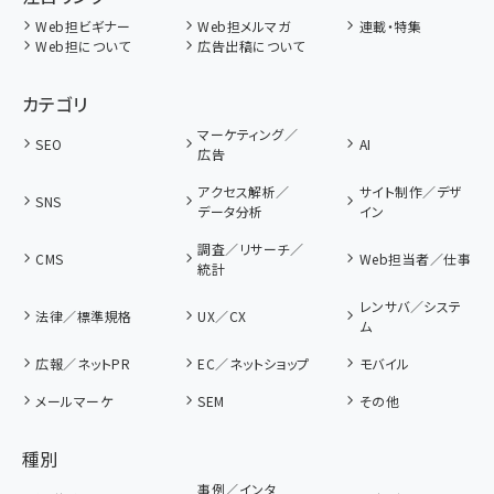
Web担ビギナー
Web担メルマガ
連載・特集
Web担について
広告出稿について
カテゴリ
マーケティング／
SEO
AI
広告
アクセス解析／
サイト制作／デザ
SNS
データ分析
イン
調査／リサーチ／
CMS
Web担当者／仕事
統計
レンサバ／システ
法律／標準規格
UX／CX
ム
広報／ネットPR
EC／ネットショップ
モバイル
メールマーケ
SEM
その他
種別
事例／インタ