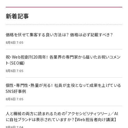
新着記事
価格を伏せて集客する良い方法は？ 価格は必ず記載すべき？
8月6日 7:05
祝・Web担創刊20周年！ 各業界の専門家から届いたお祝いコメン
ト（SEO編）
8月6日 7:05
個性・専門性・熱量が光る！ 社員が主役となって成果を上げている
SNS好事例
8月6日 7:05
人と機械の両方に読まれるための「アクセシビリティツリー」／AI
に自社ブランドは表示されていますか？【Web担当者向け講演】
8月6日 7:04