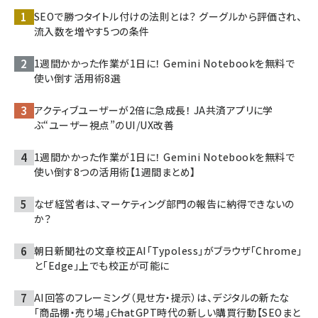
SEOで勝つタイトル付けの法則とは？ グーグルから評価され、
流入数を増やす5つの条件
1週間かかった作業が1日に！ Gemini Notebookを無料で
使い倒す活用術8選
アクティブユーザーが2倍に急成長！ JA共済アプリに学
ぶ“ユーザー視点”のUI/UX改善
1週間かかった作業が1日に！ Gemini Notebookを無料で
使い倒す8つの活用術【1週間まとめ】
なぜ経営者は、マーケティング部門の報告に納得できないの
か？
朝日新聞社の文章校正AI「Typoless」がブラウザ「Chrome」
と「Edge」上でも校正が可能に
AI回答のフレーミング（見せ方・提示）は、デジタルの新たな
「商品棚・売り場」――ChatGPT時代の新しい購買行動【SEOまと