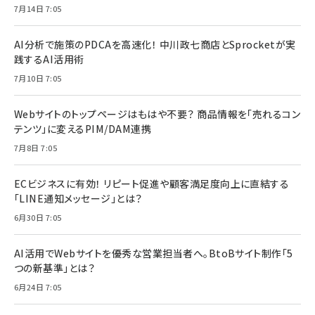
7月14日 7:05
AI分析で施策のPDCAを高速化！ 中川政七商店とSprocketが実
践するAI活用術
7月10日 7:05
Webサイトのトップページはもはや不要？ 商品情報を「売れるコン
テンツ」に変えるPIM/DAM連携
7月8日 7:05
ECビジネスに有効！ リピート促進や顧客満足度向上に直結する
「LINE通知メッセージ」とは？
6月30日 7:05
AI活用でWebサイトを優秀な営業担当者へ。BtoBサイト制作「5
つの新基準」とは？
6月24日 7:05