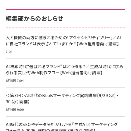
せるカラダ2026／宮舘涼太]
128GB UHS-I Class10 (最大読出速度
128GB UHS-I Class10 (最大読出速度
100MB/s) Nintendo Switch動作確認済 国
100MB/s) Nintendo Switch動作確認済 国
￥880
内サポート正規品 メーカー保証5年
内サポート正規品 メーカー保証5年
￥2,680
￥2,680
KLMEA128G
KLMEA128G
編集部からのおしらせ
anan(アンアン)2026/06/24号 No.2500増
刊 スペシャルエディション[王道エンタメの矜
NIMASO ガラスフィルム iPhone 17 用 保護
Amazon eギフトカード - Amazonロゴ - ク
持／BTS]
フィルム 強化ガラス 耐衝撃 高透過率 指紋防
ラシック
止 貼りやすい ガイド枠付き いPhone17 (6.3
人と機械の両方に読まれるための「アクセシビリティツリー」／AI
￥1,100
￥5,000
インチ) 対応 2枚セット DSP25F1698
に自社ブランドは表示されていますか？【Web担当者向け講演】
￥1,599
7:04
anan(アンアン)2026/07/08号
Anker PowerLine III Flow USB-C & USB-
No.2502[2026年後半、あなたの恋と運命／山
【New】Amazon Fire TV Stick HD | 手軽に
C ケーブル Anker絡まないケーブル 240W 結
田涼介]
ストリーミングをはじめよう | ストリーミングメ
束バンド付き USB PD対応 シリコン素材採用
AI検索時代“選ばれるブランド”はどう作る？／生成AI時代に求め
ディアプレイヤー
iPhone 17 / 16 / 15 / Galaxy iPad Pro
￥880
￥1,890
MacBook Pro/Air 各種対応 (1.8m ミッドナ
られる次世代Web制作フロー【Web担当者向け講演】
￥6,980
イトブラック)
8月5日 7:04
ママ投資家が育休中に１億貯めた株式投資
アサヒ飲料 モンスター エナジー 355ml×24
Anker Soundcore P31i (Bluetooth 6.1)
本
￥1,870
【完全ワイヤレスイヤホン/アクティブノイズキャ
＜第3回＞AI時代のBtoBマーケティング実践講座【9/29（火）・
￥4,192
ンセリング/マルチポイント接続 / 最大50時間
30（水）開催】
再生 / PSE技術基準適合】ブラック
￥5,990
組織の成果を最大化する ルールのデザイン
サッポロ 生ビール 黒ラベル 350ml 缶 24本
8月4日 9:00
ビール ケース買い【6/30応募〆切! 黒ラベルビ
￥1,980
Anker PowerLine III Flow USB-C & USB-
ヤセラーキャンペーン】
C ケーブル Anker絡まないケーブル 240W 結
AI時代のSEOやデータ分析がわかる「生成AI×マーケティング
￥4,857
束バンド付き USB PD対応 シリコン素材採用
フォーラム 2026」講師の必読記事7選【8/27開催】