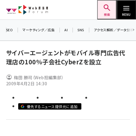
メ
Web担当者Forum
イ
検索
MENU
ン
コ
SEO
マーケティング／広告
AI
SNS
アクセス解析／データ分析
＼ 
ン
7月
テ
サイバーエージェントがモバイル専門広告代
差し
ン
理店の100％子会社CyberZを設立
▼
ツ
seo (3519)
に
梅田 勝司（Web担編集部）
ai (2801)
移
2009年4月2日 14:30
動
youtube (2425)
note (2310)
優先するニュース提供元に追加
セミナー (2301)
z世代 (1620)
meo (1274)