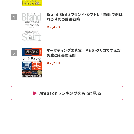
Brand Shift(ブランド・シフト): 「信頼」で選ば
れる時代の成長戦略
￥2,420
マーケティングの真実 P&G・グリコで学んだ
失敗と成長の法則
￥2,200
Amazonランキングをもっと見る
Amazon ビジネス・経済関連書籍 の売れ筋ランキン
Amazon 家電＆カメラ の売れ筋ランキング
Amazon パソコン・周辺機器 の売れ筋ランキング
グ
更新日時：2026/06/26 19:00
更新日時：2026/06/26 19:00
更新日時：2026/06/26 19:00
anan(アンアン)2026/07/01号 No.2501[魅
KIOXIA(キオクシア) 旧東芝メモリ microSD
KIOXIA(キオクシア) 旧東芝メモリ microSD