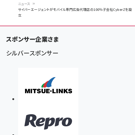
ニュース
パ
サイバーエージェントがモバイル専門広告代理店の100％子会社CyberZを設
立
ン
く
ず
スポンサー企業さま
シルバースポンサー