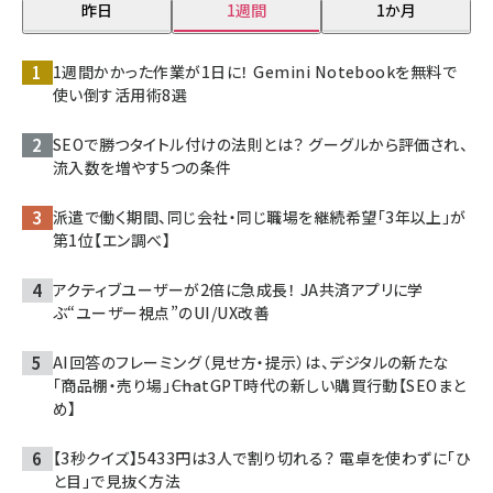
昨日
1週間
1か月
1週間かかった作業が1日に！ Gemini Notebookを無料で
使い倒す活用術8選
SEOで勝つタイトル付けの法則とは？ グーグルから評価され、
流入数を増やす5つの条件
派遣で働く期間、同じ会社・同じ職場を継続希望「3年以上」が
第1位【エン調べ】
アクティブユーザーが2倍に急成長！ JA共済アプリに学
ぶ“ユーザー視点”のUI/UX改善
AI回答のフレーミング（見せ方・提示）は、デジタルの新たな
「商品棚・売り場」――ChatGPT時代の新しい購買行動【SEOまと
め】
【3秒クイズ】5433円は3人で割り切れる？ 電卓を使わずに「ひ
と目」で見抜く方法