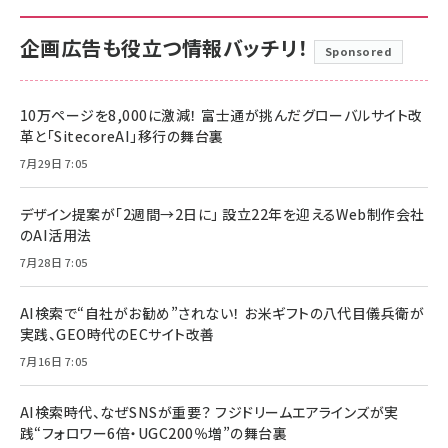
企画広告も役立つ情報バッチリ！
Sponsored
10万ページを8,000に激減！ 富士通が挑んだグローバルサイト改
革と「SitecoreAI」移行の舞台裏
7月29日 7:05
デザイン提案が「2週間→2日に」 設立22年を迎えるWeb制作会社
のAI活用法
7月28日 7:05
AI検索で“自社がお勧め”されない！ お米ギフトの八代目儀兵衛が
実践、GEO時代のECサイト改善
7月16日 7:05
AI検索時代、なぜSNSが重要？ フジドリームエアラインズが実
践“フォロワー6倍・UGC200％増”の舞台裏