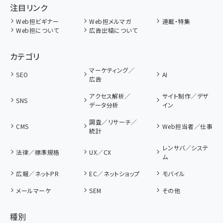
注目リンク
Web担ビギナー
Web担メルマガ
連載・特集
Web担について
広告出稿について
カテゴリ
マーケティング／
SEO
AI
広告
アクセス解析／
サイト制作／デザ
SNS
データ分析
イン
調査／リサーチ／
CMS
Web担当者／仕事
統計
レンサバ／システ
法律／標準規格
UX／CX
ム
広報／ネットPR
EC／ネットショップ
モバイル
メールマーケ
SEM
その他
種別