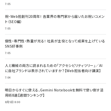
7:05
祝・Web担創刊20周年！ 各業界の専門家から届いたお祝いコメン
ト（SEO編）
7:05
個性・専門性・熱量が光る！ 社員が主役となって成果を上げている
SNS好事例
7:05
人と機械の両方に読まれるための「アクセシビリティツリー」／AI
に自社ブランドは表示されていますか？【Web担当者向け講演】
7:04
明日からすぐに使える、Gemini Notebookを無料で使い倒す活
用術8選【週間ランキング】
8月5日 8:00