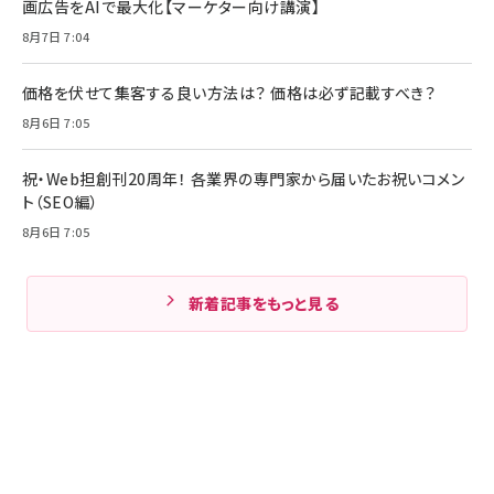
画広告をAIで最大化【マーケター向け講演】
8月7日 7:04
価格を伏せて集客する良い方法は？ 価格は必ず記載すべき？
8月6日 7:05
祝・Web担創刊20周年！ 各業界の専門家から届いたお祝いコメン
ト（SEO編）
8月6日 7:05
新着記事をもっと見る