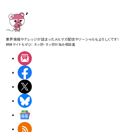
業界情報やナレッジが詰まったメルマガ配信やソーシャルもよろしくです！
姉妹サイトもぜひ：
ネッ担
・
ネッ担お悩み相談室
メルマガ
Facebook
X(エックス)
BlueSky
Googleニュース
RSS