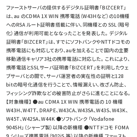
ファーストサーバ
の提供するデジタル証明書「BIZCERT」
llmo (1166)
は、au のCDMA 1X WIN 携帯電話（W43Hなど）の10機種
へのRSA ルート証明書搭載に伴い、同機種との SSL（暗号
化）通信が利用可能とななったことを発表した。 デジタル
証明書「BIZCERT」は、すでにソフトバンクやNTTドコモの
携帯電話にも対応しており、auを加えることで国内の主要
移動通信キャリア3社の携帯電話に対応した。 これにより、
携帯電話とSSLサーバ証明書「BIZCERT」を利用したウェ
ブサーバとの間で、サーバ運営者の実在性の証明と128
bitの暗号化通信を行うことで、情報漏えい、改ざん防止、
フィッシング詐欺などの被害防止がさらに進むことになる。
【対象機種】 ●au CDMA 1X WIN 携帯電話の 10 機種
W43H、W47T、DRAPE、W43CA、W43SA、W43S、W43K、
W45T、W42SA、W44K ●ソフトバンク 「Vodafone
904SH」（シャープ製）以降の新機種 ●NTTドコモ FOMA
9 シリーズ携帯電話（902iS 等）以降の新機種 ファースト