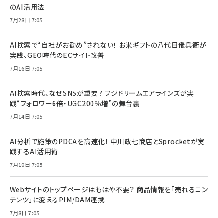
のAI活用法
7月28日 7:05
AI検索で“自社がお勧め”されない！ お米ギフトの八代目儀兵衛が
実践、GEO時代のECサイト改善
7月16日 7:05
AI検索時代、なぜSNSが重要？ フジドリームエアラインズが実
践“フォロワー6倍・UGC200％増”の舞台裏
7月14日 7:05
AI分析で施策のPDCAを高速化！ 中川政七商店とSprocketが実
践するAI活用術
7月10日 7:05
Webサイトのトップページはもはや不要？ 商品情報を「売れるコン
テンツ」に変えるPIM/DAM連携
7月8日 7:05