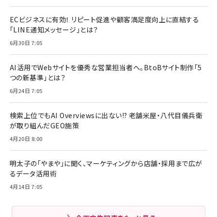
ECビジネスに有効！ リピート促進や顧客満足度向上に直結する
「LINE通知メッセージ」とは？
6月30日 7:05
AI活用でWebサイトを優秀な営業担当者へ。BtoBサイト制作「5
つの新基準」とは？
6月24日 7:05
検索上位でもAI Overviewsに出ない!? 老舗米屋・八代目儀兵衛
が取り組んだGEO施策
4月20日 8:00
明太子の「やまや」に聞く、マーケティングから店舗・採用まで広が
るデータ活用術
4月14日 7:05