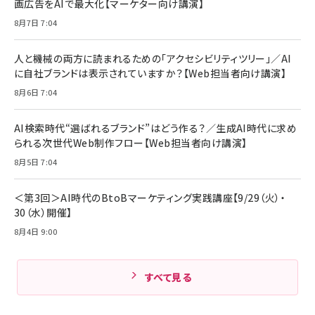
画広告をAIで最大化【マーケター向け講演】
ママ投資家が育休中に１億貯めた株式投資
アサヒ飲料 モンスター エナジー 355ml×24
8月7日 7:04
Anker Soundcore P31i (Bluetooth 6.1)
本
￥1,870
【完全ワイヤレスイヤホン/アクティブノイズキャ
￥4,192
ンセリング/マルチポイント接続 / 最大50時間
人と機械の両方に読まれるための「アクセシビリティツリー」／AI
再生 / PSE技術基準適合】ブラック
￥5,990
組織の成果を最大化する ルールのデザイン
に自社ブランドは表示されていますか？【Web担当者向け講演】
サッポロ 生ビール 黒ラベル 350ml 缶 24本
ビール ケース買い【6/30応募〆切! 黒ラベルビ
￥1,980
8月6日 7:04
Anker PowerLine III Flow USB-C & USB-
ヤセラーキャンペーン】
C ケーブル Anker絡まないケーブル 240W 結
￥4,857
束バンド付き USB PD対応 シリコン素材採用
AI検索時代“選ばれるブランド”はどう作る？／生成AI時代に求め
iPhone 17 / 16 / 15 / Galaxy iPad Pro
￥1,890
られる次世代Web制作フロー【Web担当者向け講演】
Amazonランキングをもっと見る
MacBook Pro/Air 各種対応 (1.8m ミッドナ
イトブラック)
8月5日 7:04
Amazonランキングをもっと見る
Amazonランキングをもっと見る
＜第3回＞AI時代のBtoBマーケティング実践講座【9/29（火）・
30（水）開催】
8月4日 9:00
すべて見る