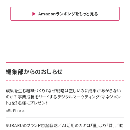
Amazonランキングをもっと見る
Amazon ビジネス・経済関連書籍 の売れ筋ランキン
Amazon 家電＆カメラ の売れ筋ランキング
Amazon パソコン・周辺機器 の売れ筋ランキング
グ
更新日時：2026/06/26 19:00
更新日時：2026/06/26 19:00
更新日時：2026/06/26 19:00
anan(アンアン)2026/07/01号 No.2501[魅
KIOXIA(キオクシア) 旧東芝メモリ microSD
KIOXIA(キオクシア) 旧東芝メモリ microSD
せるカラダ2026／宮舘涼太]
128GB UHS-I Class10 (最大読出速度
128GB UHS-I Class10 (最大読出速度
100MB/s) Nintendo Switch動作確認済 国
100MB/s) Nintendo Switch動作確認済 国
￥880
内サポート正規品 メーカー保証5年
内サポート正規品 メーカー保証5年
￥2,680
￥2,680
KLMEA128G
KLMEA128G
編集部からのおしらせ
anan(アンアン)2026/06/24号 No.2500増
刊 スペシャルエディション[王道エンタメの矜
NIMASO ガラスフィルム iPhone 17 用 保護
Amazon eギフトカード - Amazonロゴ - ク
持／BTS]
フィルム 強化ガラス 耐衝撃 高透過率 指紋防
ラシック
止 貼りやすい ガイド枠付き いPhone17 (6.3
成果を生む組織づくり『なぜ戦略は正しいのに成果があがらない
￥1,100
￥5,000
インチ) 対応 2枚セット DSP25F1698
のか？ 事業成長をリードするデジタルマーケティング・マネジメン
￥1,599
ト』を3名様にプレゼント
anan(アンアン)2026/07/08号
Anker PowerLine III Flow USB-C & USB-
No.2502[2026年後半、あなたの恋と運命／山
【New】Amazon Fire TV Stick HD | 手軽に
C ケーブル Anker絡まないケーブル 240W 結
8月7日 10:00
田涼介]
ストリーミングをはじめよう | ストリーミングメ
束バンド付き USB PD対応 シリコン素材採用
ディアプレイヤー
iPhone 17 / 16 / 15 / Galaxy iPad Pro
￥880
￥1,890
MacBook Pro/Air 各種対応 (1.8m ミッドナ
SUBARUのブランド想起戦略／AI活用のカギは「量」より「質」／動
￥6,980
イトブラック)