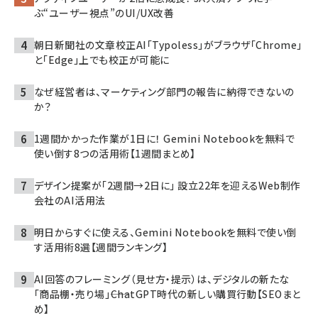
ぶ“ユーザー視点”のUI/UX改善
朝日新聞社の文章校正AI「Typoless」がブラウザ「Chrome」
と「Edge」上でも校正が可能に
なぜ経営者は、マーケティング部門の報告に納得できないの
か？
1週間かかった作業が1日に！ Gemini Notebookを無料で
使い倒す8つの活用術【1週間まとめ】
デザイン提案が「2週間→2日に」 設立22年を迎えるWeb制作
会社のAI活用法
明日からすぐに使える、Gemini Notebookを無料で使い倒
す活用術8選【週間ランキング】
AI回答のフレーミング（見せ方・提示）は、デジタルの新たな
「商品棚・売り場」――ChatGPT時代の新しい購買行動【SEOまと
め】