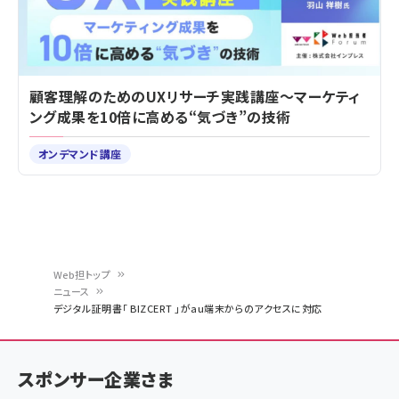
顧客理解のためのUXリサーチ実践講座～マーケティ
ング成果を10倍に高める“気づき”の技術
オンデマンド講座
Web担トップ
ニュース
パ
デジタル証明書「 BIZCERT 」がau端末からのアクセスに対応
ン
く
スポンサー企業さま
ず