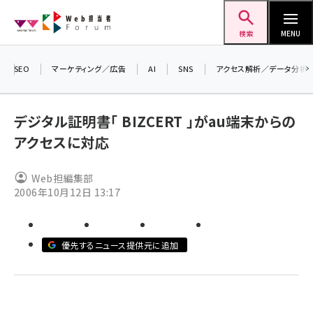
メ
Web担当者Forum
イ
検索
MENU
ン
コ
SEO
マーケティング／広告
AI
SNS
アクセス解析／データ分析
＼ 
ン
生成
テ
デジタル証明書「 BIZCERT 」がau端末からの
るセ
ン
アクセスに対応
202
ツ
seo (3528)
▼申
に
Web担編集部
ai (2811)
移
2006年10月12日 13:17
動
youtube (2439)
note (2315)
優先するニュース提供元に追加
セミナー (2308)
z世代 (1623)
meo (1277)