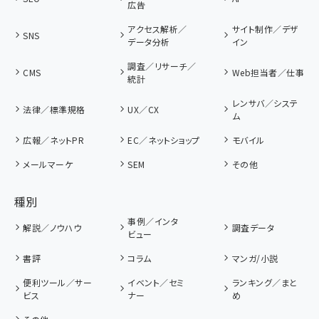
広告
アクセス解析／
サイト制作／デザ
SNS
データ分析
イン
調査／リサーチ／
CMS
Web担当者／仕事
統計
レンサバ／システ
法律／標準規格
UX／CX
ム
広報／ネットPR
EC／ネットショップ
モバイル
メールマーケ
SEM
その他
種別
事例／インタ
解説／ノウハウ
調査データ
ビュー
書評
コラム
マンガ/小説
便利ツール／サー
イベント／セミ
ランキング／まと
ビス
ナー
め