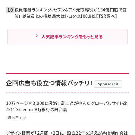
役員報酬ランキング、セブン＆アイ元取締役が134億円超で首
位！ 従業員との格差最大はトヨタの100.9倍【TSR調べ】
人気記事ランキングをもっと見る
企画広告も役立つ情報バッチリ！
Sponsored
10万ページを8,000に激減！ 富士通が挑んだグローバルサイト改
革と「SitecoreAI」移行の舞台裏
7月29日 7:05
デザイン提案が「2週間→2日に」 設立22年を迎えるWeb制作会社