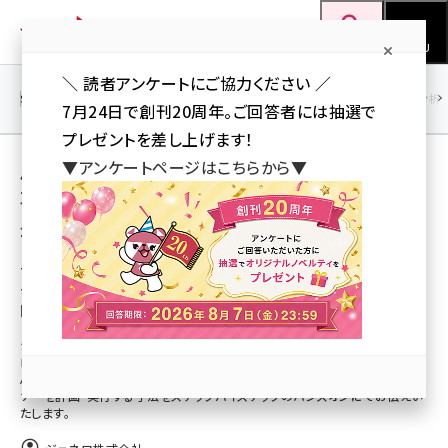
メ
Web担当者Forum
イ
検索
MENU
ン
＼ 読者アンケートにご協力ください ／
コ
SEO
マーケティング／広告
AI
SNS
アクセス解析／データ分析
7月24日で創刊20周年。ご回答者には抽選で
ン
プレゼントを差し上げます！
テ
用語「DigitalMarketing」 が使われている記
▼アンケートページはこちらから▼
ン
事の一覧
ツ
seo (3519)
全 4 記事中 1 ～ 4 を表示中
に
ai (2801)
移
7/29（水）「“コロナ時代に対応する”ウェビ
ナーを使った集客手法」ハンズオンセミナーを
動
youtube (2425)
開催。
note (2310)
ジェネロ株式会社（本社：東京都大田区 代表取締役：竹内大志 以下ジェネ
ロ）は7/29（水）に、「“コロナ時代に対応する”ウェビナーを使った集客手法」
セミナー (2301)
ハンズオンセミナーを開催いたします。わずか3週間でウェビナー形式のセミ
ナーを計画・実行する手法をステップバイステップのハンズオンにてお伝えい
z世代 (1620)
たします。
meo (1274)