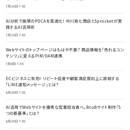
7月14日 7:05
AI分析で施策のPDCAを高速化！ 中川政七商店とSprocketが実
践するAI活用術
7月10日 7:05
Webサイトのトップページはもはや不要？ 商品情報を「売れるコン
テンツ」に変えるPIM/DAM連携
7月8日 7:05
ECビジネスに有効！ リピート促進や顧客満足度向上に直結する
「LINE通知メッセージ」とは？
6月30日 7:05
AI活用でWebサイトを優秀な営業担当者へ。BtoBサイト制作「5
つの新基準」とは？
6月24日 7:05