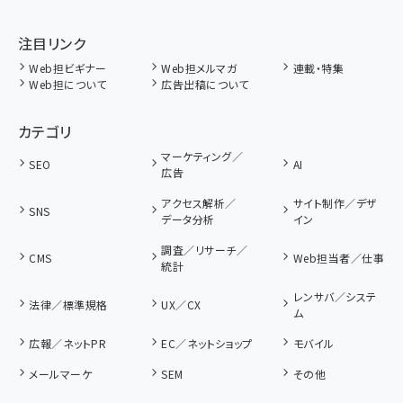
注目リンク
Web担ビギナー
Web担メルマガ
連載・特集
Web担について
広告出稿について
カテゴリ
マーケティング／
SEO
AI
広告
アクセス解析／
サイト制作／デザ
SNS
データ分析
イン
調査／リサーチ／
CMS
Web担当者／仕事
統計
レンサバ／システ
法律／標準規格
UX／CX
ム
広報／ネットPR
EC／ネットショップ
モバイル
メールマーケ
SEM
その他