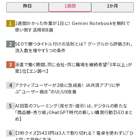
昨日
1週間
1か月
1週間かかった作業が1日に！ Gemini Notebookを無料で
使い倒す活用術8選
SEOで勝つタイトル付けの法則とは？ グーグルから評価され、
流入数を増やす5つの条件
派遣で働く期間、同じ会社・同じ職場を継続希望「3年以上」が
第1位【エン調べ】
アクティブユーザーが2倍に急成長！ JA共済アプリに学
ぶ“ユーザー視点”のUI/UX改善
AI回答のフレーミング（見せ方・提示）は、デジタルの新たな
「商品棚・売り場」――ChatGPT時代の新しい購買行動【SEOまと
め】
【3秒クイズ】5433円は3人で割り切れる？ 電卓を使わずに「ひ
と目」で見抜く方法