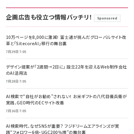
企画広告も役立つ情報バッチリ！
Sponsored
10万ページを8,000に激減！ 富士通が挑んだグローバルサイト改
革と「SitecoreAI」移行の舞台裏
7月29日 7:05
デザイン提案が「2週間→2日に」 設立22年を迎えるWeb制作会社
のAI活用法
7月28日 7:05
AI検索で“自社がお勧め”されない！ お米ギフトの八代目儀兵衛が
実践、GEO時代のECサイト改善
7月16日 7:05
AI検索時代、なぜSNSが重要？ フジドリームエアラインズが実
践“フォロワー6倍・UGC200％増”の舞台裏