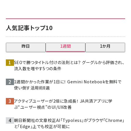
人気記事トップ10
昨日
1週間
1か月
SEOで勝つタイトル付けの法則とは？ グーグルから評価され、
流入数を増やす5つの条件
1週間かかった作業が1日に！ Gemini Notebookを無料で
使い倒す活用術8選
アクティブユーザーが2倍に急成長！ JA共済アプリに学
ぶ“ユーザー視点”のUI/UX改善
朝日新聞社の文章校正AI「Typoless」がブラウザ「Chrome」
と「Edge」上でも校正が可能に