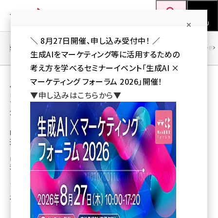
メ
Web担当者Forum
イ
検索
MENU
ン
＼ 8月27日開催、申し込み受付中！ ／
コ
SEO
マーケティング／広告
AI
SNS
アクセス解析／データ分析
生成AIをマーケティング等に活用するための
ン
考え方を学べるセミナーイベント「生成AI ×
テ
用語「人型ロボット」 が使われている記事の一
マーケティング フォーラム 2026」開催！
ン
▼申し込みはこちらから▼
覧
ツ
seo (3538)
全 3 記事中 1 ～ 3 を表示中
に
ai (2820)
移
IMJが交通系ICカードとロボット「Pepper」を
連動させた集客・購入促進サービスを開始
動
youtube (2444)
ロボットのコミュニケーションで新しい接点を提供、データのマーケティング
note (2322)
活用も可能
セミナー (2315)
山川 健（Web担 編集部）
2016年9月30日 20:40
z世代 (1629)
meo (1281)