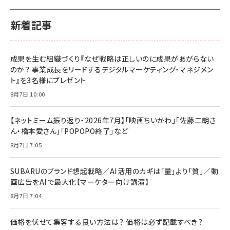
新着記事
成果を生む組織づくり『なぜ戦略は正しいのに成果があがらない
のか？ 事業成長をリードするデジタルマーケティング・マネジメン
ト』を3名様にプレゼント
8月7日 10:00
【ネットミーム振り返り・2026年7月】「映画ちいかわ」「佐藤二朗さ
ん・橋本愛さん」「POPOPO終了」など
8月7日 7:05
SUBARUのブランド想起戦略／AI活用のカギは「量」より「質」／動
画広告をAIで最大化【マーケター向け講演】
8月7日 7:04
価格を伏せて集客する良い方法は？ 価格は必ず記載すべき？