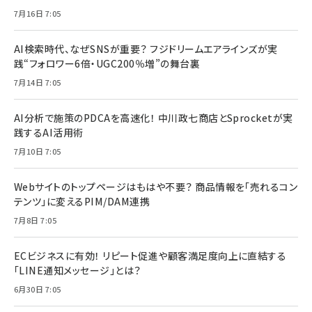
7月16日 7:05
AI検索時代、なぜSNSが重要？ フジドリームエアラインズが実
践“フォロワー6倍・UGC200％増”の舞台裏
7月14日 7:05
AI分析で施策のPDCAを高速化！ 中川政七商店とSprocketが実
践するAI活用術
7月10日 7:05
Webサイトのトップページはもはや不要？ 商品情報を「売れるコン
テンツ」に変えるPIM/DAM連携
7月8日 7:05
ECビジネスに有効！ リピート促進や顧客満足度向上に直結する
「LINE通知メッセージ」とは？
6月30日 7:05