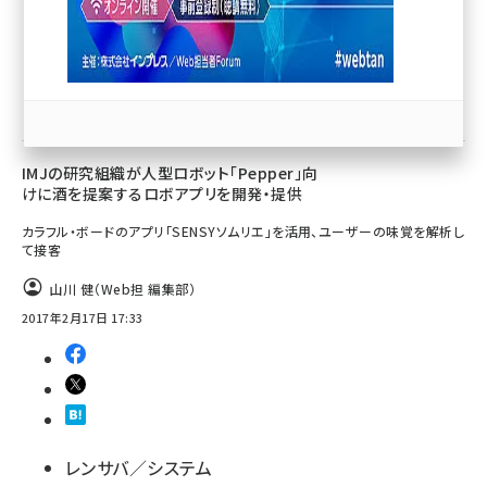
llmo (1167)
マーケティング／広告
IMJの研究組織が人型ロボット「Pepper」向
けに酒を提案するロボアプリを開発・提供
カラフル・ボードのアプリ「SENSYソムリエ」を活用、ユーザーの味覚を解析し
て接客
山川 健（Web担 編集部）
2017年2月17日 17:33
レンサバ／システム