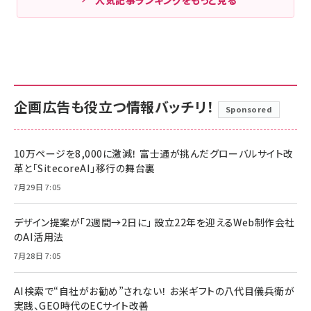
人気記事ランキングをもっと見る
企画広告も役立つ情報バッチリ！
Sponsored
10万ページを8,000に激減！ 富士通が挑んだグローバルサイト改
革と「SitecoreAI」移行の舞台裏
7月29日 7:05
デザイン提案が「2週間→2日に」 設立22年を迎えるWeb制作会社
のAI活用法
7月28日 7:05
AI検索で“自社がお勧め”されない！ お米ギフトの八代目儀兵衛が
実践、GEO時代のECサイト改善