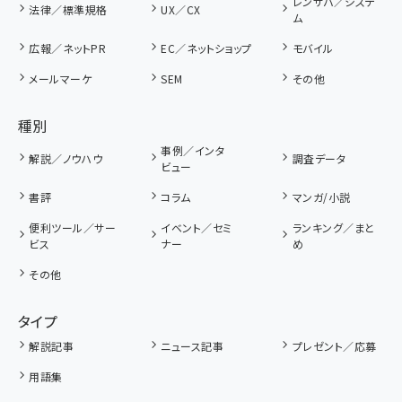
レンサバ／システ
法律／標準規格
UX／CX
ム
広報／ネットPR
EC／ネットショップ
モバイル
メールマーケ
SEM
その他
種別
事例／インタ
解説／ノウハウ
調査データ
ビュー
書評
コラム
マンガ/小説
便利ツール／サー
イベント／セミ
ランキング／まと
ビス
ナー
め
その他
タイプ
解説記事
ニュース記事
プレゼント／応募
用語集