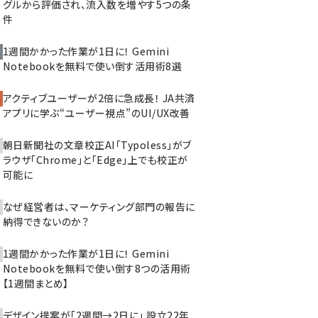
グルから評価され、流入数を増やす5つの条
件
1週間かかった作業が1日に！ Gemini
Notebookを無料で使い倒す活用術8選
アクティブユーザーが2倍に急成長！ JA共済
アプリに学ぶ“ユーザー視点”のUI/UX改善
朝日新聞社の文章校正AI「Typoless」がブ
ラウザ「Chrome」と「Edge」上でも校正が
可能に
なぜ経営者は、マーケティング部門の報告に
納得できないのか？
1週間かかった作業が1日に！ Gemini
Notebookを無料で使い倒す8つの活用術
【1週間まとめ】
デザイン提案が「2週間→2日に」 設立22年