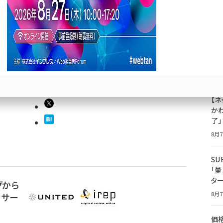
成
グを最
果
」を本格
ジ
プ
8月7
ど導入が容
【ネ
かわ
了
8月7
S
「
タ
グから
8月7
貫サー
価