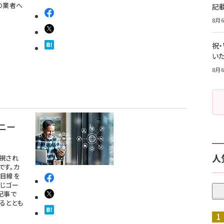
の業者へ
記
8月6
祝
いた
8月6
ニー
人
視され
です。カ
客目線を
じゴー
記事で
るととも