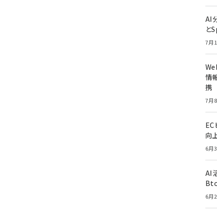
A
とS
7月1
W
情報
携
7月8
E
向
6月3
A
Bt
6月2