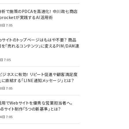
I分析で施策のPDCAを高速化！ 中川政七商店
procketが実践するAI活用術
0日 7:05
ebサイトのトップページはもはや不要？ 商品
を「売れるコンテンツ」に変えるPIM/DAM連
日 7:05
Cビジネスに有効！ リピート促進や顧客満足度
上に直結する「LINE通知メッセージ」とは？
0日 7:05
I活用でWebサイトを優秀な営業担当者へ。
oBサイト制作「5つの新基準」とは？
4日 7:05