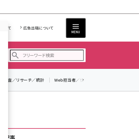
について
広告出稿について
MENU
調査／リサーチ／統計
Web担当者／仕事
法律／標準規格
seo (3536)
ai (2818)
youtube (2444)
note (2320)
セミナー (2313)
着記事