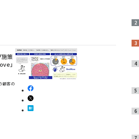
グ施策
ve」
の顧客の