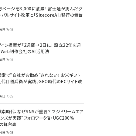
万ページを8,000に激減！ 富士通が挑んだグ
バルサイト改革と「SitecoreAI」移行の舞台
9日 7:05
ザイン提案が「2週間→2日に」 設立22年を迎
るWeb制作会社のAI活用法
8日 7:05
I検索で“自社がお勧め”されない！ お米ギフト
八代目儀兵衛が実践、GEO時代のECサイト改
6日 7:05
検索時代、なぜSNSが重要？ フジドリームエア
ンズが実践“フォロワー6倍・UGC200％
”の舞台裏
4日 7:05