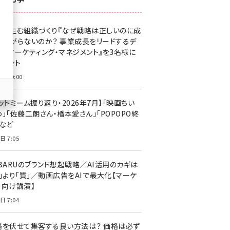
z世代 (1629)
果を生む組織づくり『なぜ戦略は正しいのに成
meo (1279)
があがらないのか？ 事業成長をリードするデ
llmo (1167)
タルマーケティング・マネジメント』を3名様に
レゼント
日 10:00
ットミーム振り返り・2026年7月】「映画ちい
」「佐藤二朗さん・橋本愛さん」「POPOPO終
」など
日 7:05
UBARUのブランド想起戦略／AI活用のカギは
量」より「質」／動画広告をAIで最大化【マーケ
ー向け講演】
日 7:04
格を伏せて集客する良い方法は？ 価格は必ず