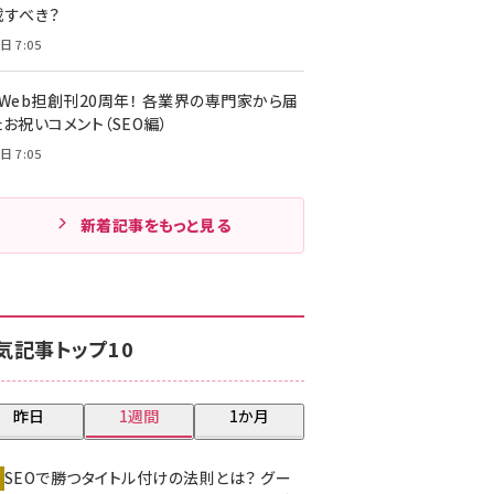
載すべき？
日 7:05
・Web担創刊20周年！ 各業界の専門家から届
お祝いコメント（SEO編）
日 7:05
新着記事をもっと見る
気記事トップ10
昨日
1週間
1か月
SEOで勝つタイトル付けの法則とは？ グー