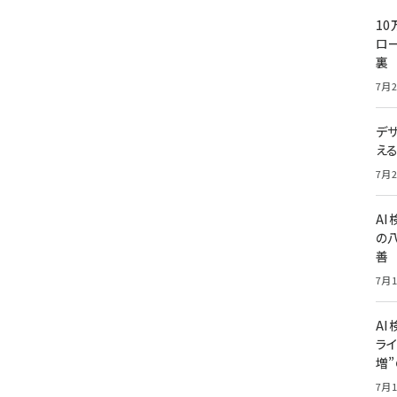
10
ロー
裏
7月2
デ
え
7月2
A
の
善
7月1
AI
ライ
増
7月1