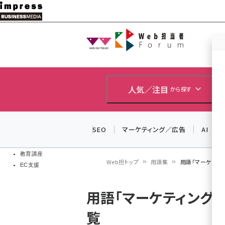
メ
イ
Web担当者
Web担当者
ン
EC担当者
コ
製品導入
ン
企業IT
ソフト開発
テ
人気／注目
から探す
IoT・AI
ン
DCクラウド
研究・調査
ツ
SEO
マーケティング／広告
AI
エネルギー
に
ドローン
移
教育講座
Web担トップ
用語集
用語「マーケティ
EC支援
動
パ
用語「マーケティング
ン
覧
く