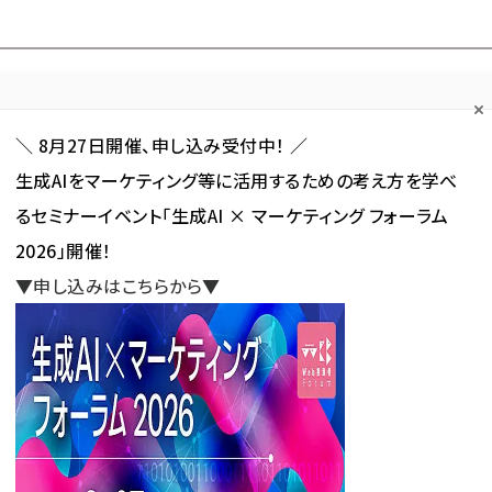
Forum
Web担
Web担ビギナー
Web担メルマガ
連載・特集
＼ 8月27日開催、申し込み受付中！ ／
生成AIをマーケティング等に活用するための考え方を学べ
カテゴリ／種別
セミナー／イベント
から探す
から探す
るセミナーイベント「生成AI × マーケティング フォーラム
2026」開催！
SNS
アクセス解析／データ分析
サイト制作／デザイン
CMS
▼申し込みはこちらから▼
ング施策」 が使われている記事の一覧
施策」 が使われている記事の一
新