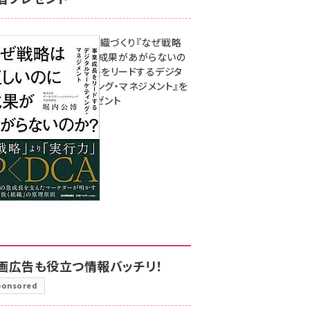
成果を生む組織づくり『なぜ戦略
は正しいのに成果があがらないの
か？ 事業成長をリードするデジタ
ルマーケティング・マネジメント』を
3名様にプレゼント
8月7日 10:00
画広告も役立つ情報バッチリ！
ponsored