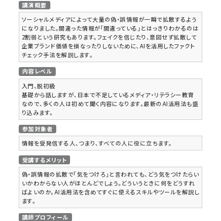
講演概要
ソーシャルメディアによって大量の偽・誤情報が一瞬で拡散するよう
になりました。間違った情報が「間違っている」とはっきりわかるのは
2割弱という研究もあります。フェイクを信じたり、意図せず拡散して
企業ブランド価値を損なったりしないために、AIを活用したファクト
チェック手法を解説します。
内容レベル
入門、脱初級
基礎から話しますが、日本で不足しているメディア・リテラシー教育
なので、多くの人は初めて聞く内容になります。最新のAI活用法も盛
り込みます。
参加対象者
情報を受発信する人、つまり、すべての人に役に立ちます。
受講するメリット
偽・誤情報の拡散で「気をつけろ」と言われても、どう気をつけたらい
いかわからない人がほとんどでしょう。どういうときに何をどうすれ
ばよいのか。AI活用法を含めてすぐに使えるスキルやツールを解説し
ます。
講師プロフィール