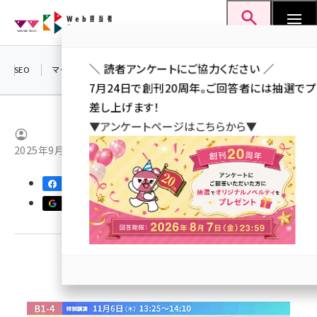
メ
Web担当者Forum
イ
検索
MENU
ン
＼ 読者アンケートにご協力ください ／
コ
SEO
マーケティング／広告
AI
SNS
アクセス解析／データ分析
7月24日で創刊20周年。ご回答者には抽選で
ン
差し上げます！
テ
▼アンケートページはこちらから▼
ン
ツ
2025年9月30日 16:30
seo (3519)
に
1108
126
ai (2801)
移
優先するニュース提供元に追加
動
youtube (2425)
note (2310)
セミナー (2301)
z世代 (1620)
meo (1274)