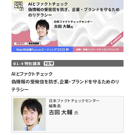
llmo (1160)
B1-4 特別講演
B会場
AIとファクトチェック
偽情報の受発信を防ぎ、企業・ブランドを守るためのリ
テラシー
日本ファクトチェックセンター
編集長
古田 大輔
氏