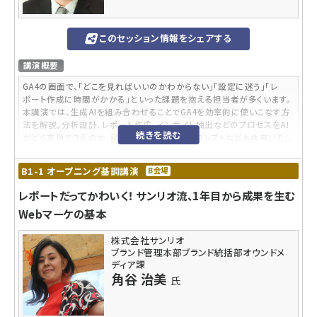
このセッション情報をシェアする
講演概要
GA4の画面で、「どこを見ればいいのかわからない」「設定に迷う」「レ
ポート作成に時間がかかる」といった課題を抱える担当者が多くいます。
本講演では、生成AIを組み合わせることでGA4を効率的に使いこなす方
法を解説。分析設計、レポート作成、インサイト抽出などのプロセスをAI
続きを読む
がどう支援できるのか、月次レポート作成のプロンプトなども共有いたし
ます。高速でPDCAを回すための実践テクニックを紹介します。
B1-1 オープニング基調講演
B会場
内容レベル
レポートだってかわいく！ サンリオ流、1年目から成果を生む
入門、脱初級、中級
Webマーケの基本
参加対象者
GA4 を業務で利用している人
株式会社サンリオ
ブランド管理本部ブランド統括部オウンドメ
受講するメリット
ディア課
角谷 治美
氏
AIが本当にGA4を活用する上での業務に役立つかを理解し、今後、業務
にどのように取り込んでいくかを考えるきっかけになります。