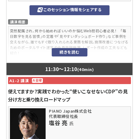
こんなニーズや悩みに答えられる内容です
このセッション情報をシェアする
GA4が難しいと思っている方、またそこから気づきを発見して改善案を出
すのが大変と思っている方。
講演概要
講師プロフィール
突然配属され、何から始めればいいのか悩むWeb担初心者必見！ 「毎
小川 卓
氏
日数字を見る習慣」の定着や「見やすいダッシュボード作り」など事例を
ウェブアナリストとしてリクルート、サイバーエージェント、アマゾンジャパ
交えながら、誰でもすぐ取り入れられる業務を解説。施策改善につなげる
ン等で勤務後、独立。ウェブ解析の啓蒙・浸透に従事。株式会社HAPPY
ためのポータルサイト運営や会員登録施策、レポート作成の工夫なども
続きを読む
ANALYTICS代表取締役。主な著書に『ウェブ分析論』『ウェブ分析レポー
紹介！
ティング講座』『Webサイト分析・改善の教科書』『「やりたいこと」からパッ
と引ける Google アナリティクス４ 分析・設定のすべてがわかる本』な
内容レベル
11:30
～
12:10
(40min)
ど。
入門
A1-2 講演
A会場
参加対象者
使えてますか？実践でわかった“使いこなせないCDP”の見
・ウェブ部署やデジタル部署に配属され、何から始めるべきか悩んでいる
方
分け方と乗り換えロードマップ
・Webマーケティング経験が0～3年程度の担当者
PIANO Japan株式会社
受講するメリット
代表取締役社長
塩谷 亮
氏
・企業におけるデジマ/Web担の役割を理解できる
・誰にでも伝わるレポート作成やダッシュボード活用の具体的な方法を
学べる