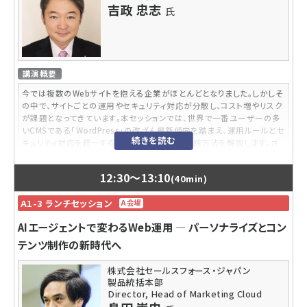
吉政 忠志
氏
講演概要
今では複数のWebサイトを抱える企業がほとんどとなりました。しかしそ
の中で、サイトごとの運用やセキュリティ対応が分散し、コスト増やリスク
が課題となってきています。本セッションでは、世界で一番ユーザーの多
いCMSである「WordPress」の改ざん最新傾向を踏まえ、運用ルールとセ
続きを読む
キュリティ対応を統一する「Web統合管理」の実践方法を解説します。さ
らに、ルール明確化とコスト最適化を実現した企業事例を紹介し、持続可
能なWeb運用のヒントをお届けします。
12:30
～
13:10
(40min)
内容レベル
A1-3 ランチセッション
A会場
入門、脱初級、中級
AIエージェントで変わるWeb運用 ― パーソナライズとコン
講師プロフィール
テンツ制作の新時代へ
穂苅 智哉
氏
大学卒業後、Web制作やサーバー保守運用サービスでの営業やマーケ
株式会社セールスフォース・ジャパン
ティング等を経験。その後、外資系CRMベンダーにて、パートナービジネ
製品統括本部
スを主導しパートナー企業様と売上拡大のための施策立案や実行支援
Director, Head of Marketing Cloud
を行う。2025年から、プライム・ストラテジー株式会社マーケティング室長