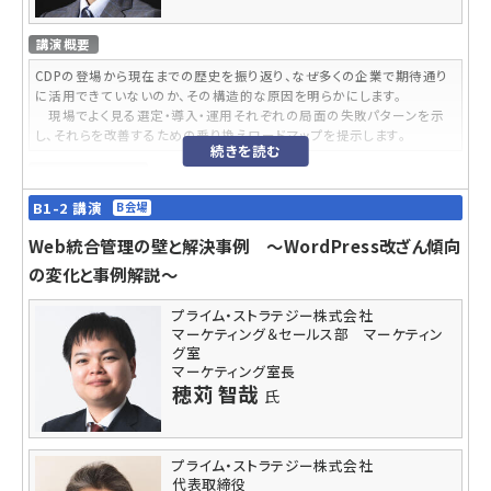
・Looker Studioの活用法を理解できる
講師プロフィール
講演概要
角谷 治美
氏
CDPの登場から現在までの歴史を振り返り、なぜ多くの企業で期待通り
建築会社の営業事務から紆余曲折を経てリクルートにてウェブ広告企画
に活用できていないのか、その構造的な原因を明らかにします。
を中心にウェブマーケティングを学ぶ。2012年よりサンリオの現職へ。サ
現場でよく見る選定・導入・運用それぞれの局面の失敗パターンを示
イトやメルマガのリニューアル及び運用を担当。
し、それらを改善するための乗り換えロードマップを提示します。
続きを読む
[受賞歴]モバイル広告大賞、インタラクティブアドアワード入賞
講師プロフィール
塩谷 亮
氏
B1-2 講演
B会場
日本オラクル, 日本IBMなどの外資系IT企業にてコンサルティング並び
Web統合管理の壁と解決事例 ～WordPress改ざん傾向
に営業活動に従事。2015年よりスマートフォン診断等のモバイルソリュー
ションを扱う米国スタートアップ企業の日本代表に就任。製品を日本市
の変化と事例解説～
場向けに改善し大手通信会社を中心に導入を完了させ、成功裡に立ち
上げ後進に譲る。その後、CRMプラットフォームを提供するPega Japan
プライム・ストラテジー株式会社
にて、金融業界のセールスを担当し、デジタル化を推し進める。2020年3
マーケティング＆セールス部 マーケティン
月PIANO Japan にSales Vice Presidentとして入社、2022年1月1日か
グ室
ら現職。コンサルティングのバックグランドを活かして、カスタマーサクセ
マーケティング室長
スに向けた営業活動に従事している。週末は趣味の草野球とフットサル
穂苅 智哉
氏
に加え、10数年ぶりに再会したゴルフの練習、ラウンドとアクティブに過
ごす。
プライム・ストラテジー株式会社
代表取締役