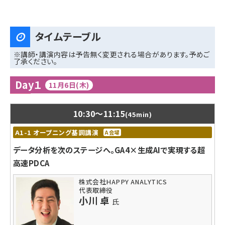
タイムテーブル
※講師・講演内容は予告無く変更される場合があります。予めご
了承ください。
Day１
11月6日(木)
10:30
～
11:15
(45min)
A1-1 オープニング基調講演
A会場
データ分析を次のステージへ。GA4×生成AIで実現する超
高速PDCA
株式会社HAPPY ANALYTICS
代表取締役
小川 卓
氏