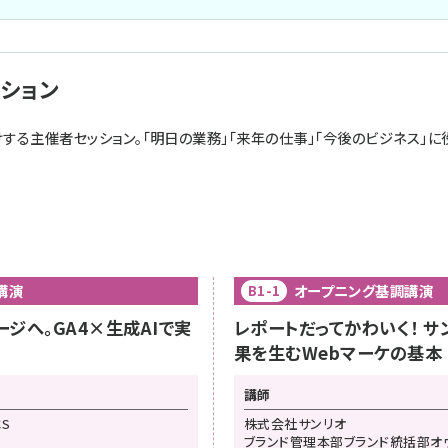
ション
する主催者セッション。「明日の業務」「来年の仕事」「今後のビジネス」に
講演
オープニング基調講演
B1-1
ジへ。GA4×生成AIで実
レポートだってかわいく！ サ
果を生むWebマーケの基本
講師
CS
株式会社サンリオ
ブランド管理本部ブランド統括部オ