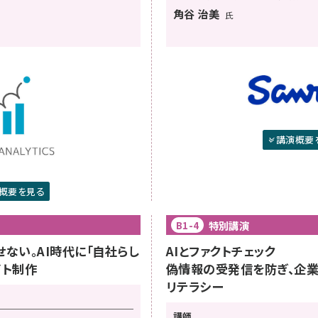
角谷 治美
氏
講演概要
概要を見る
特別講演
B1-4
せない。AI時代に「自社らし
AIとファクトチェック
イト制作
偽情報の受発信を防ぎ、企業
リテラシー
講師