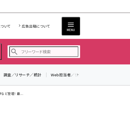
について
広告出稿について
MENU
調査／リサーチ／統計
Web担当者／仕事
法律／標準規格
seo (3528)
ai (2811)
など登壇！ 最...
youtube (2439)
note (2315)
セミナー (2308)