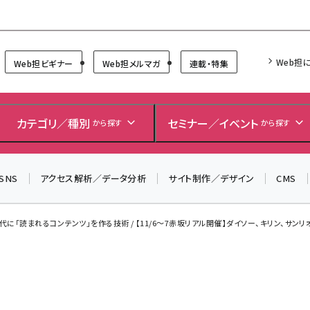
Forum
Web担
Web担ビギナー
Web担メルマガ
連載・特集
＼ 8月27日開催、申し込み受付中！ ／
生成AIをマーケティング等に活用するための考え方を学べ
カテゴリ／種別
セミナー／イベント
るセミナーイベント「生成AI × マーケティング フォーラム
から探す
から探す
2026」開催！
▼申し込みはこちらから▼
SNS
アクセス解析／データ分析
サイト制作／デザイン
CMS
時代に「読まれるコンテンツ」を作る技術 / 【11/6～7赤坂リアル開催】ダイソー、キリン、サンリオ