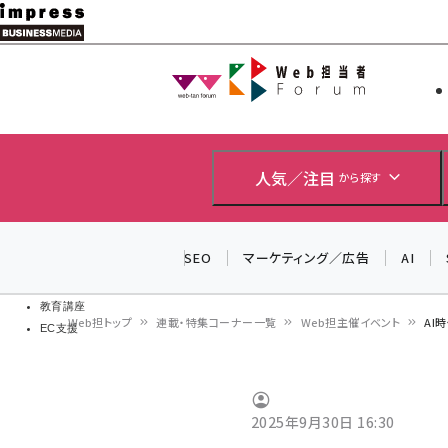
メ
イ
Web担当者
Web担当者
ン
EC担当者
コ
製品導入
ン
企業IT
ソフト開発
テ
人気／注目
から探す
IoT・AI
ン
DCクラウド
研究・調査
ツ
SEO
マーケティング／広告
AI
エネルギー
に
ドローン
移
教育講座
Web担トップ
連載・特集コーナー一覧
Web担主催イベント
AI
EC支援
動
パ
ン
2025年9月30日 16:30
く