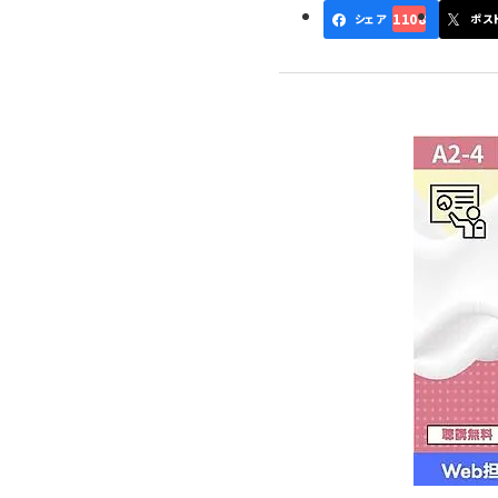
1108
シェア
ポス
ず