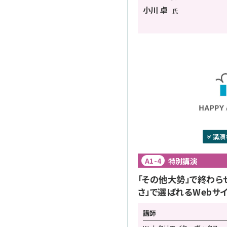
小川 卓
氏
講演
特別講演
A1-4
「その他大勢」で終わら
さ」で選ばれるWebサ
講師