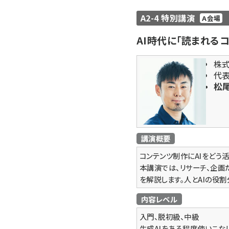
A2-4 特別講演
A会場
AI時代に「読まれる
株
代
松尾
講演概要
コンテンツ制作にAIをどう
本講演では、リサーチ、企画
を解説します。人とAIの役
内容レベル
入門、脱初級、中級
生成AIをある程度使いこな