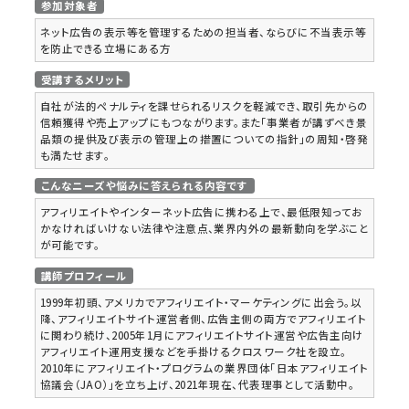
参加対象者
ネット広告の表示等を管理するための担当者、ならびに不当表示等
を防止できる立場にある方
受講するメリット
自社が法的ペナルティを課せられるリスクを軽減でき、取引先からの
信頼獲得や売上アップにもつながります。また「事業者が講ずべき景
品類の提供及び表示の管理上の措置についての指針」の周知・啓発
も満たせます。
こんなニーズや悩みに答えられる内容です
アフィリエイトやインターネット広告に携わる上で、最低限知ってお
かなければいけない法律や注意点、業界内外の最新動向を学ぶこと
が可能です。
講師プロフィール
1999年初頭、アメリカでアフィリエイト・マーケティングに出会う。以
降、アフィリエイトサイト運営者側、広告主側の両方でアフィリエイト
に関わり続け、2005年1月にアフィリエイトサイト運営や広告主向け
アフィリエイト運用支援などを手掛けるクロスワーク社を設立。
2010年にアフィリエイト・プログラムの業界団体「日本アフィリエイト
協議会（JAO）」を立ち上げ、2021年現在、代表理事として活動中。