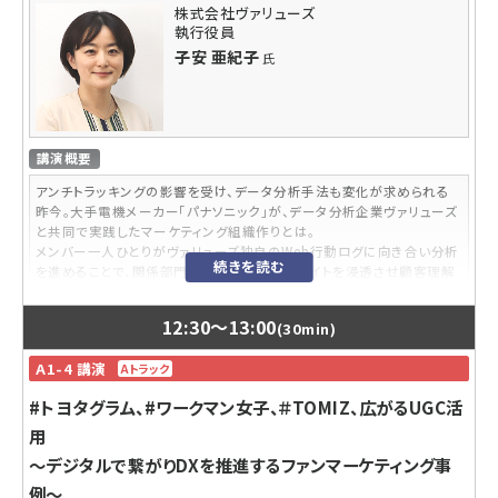
株式会社ヴァリューズ
こんなニーズや悩みに答えられる内容です
執行役員
子安 亜紀子
氏
・今後、動画活用が重要になるなことは分かっているが、現在の市場感を
把握できていない
・動画を活用できるプラットフォームが多く、どこで何をすべきか分からな
い
・とりあえず動画を制作し活用してみたものの、期待した成果が出ていな
講演概要
い
アンチトラッキングの影響を受け、データ分析手法も変化が求められる
講師プロフィール
昨今。大手電機メーカー「パナソニック」が、データ分析企業ヴァリューズ
菅野 審也
氏
と共同で実践したマーケティング組織作りとは。
前職では動画マーケティング企業のプロデューサーとして400件以上の
メンバー一人ひとりがヴァリューズ独自のWeb行動ログに向き合い分析
続きを読む
動画制作に携わる。現在はサムライトYouTube lab.のリーダーとして、
を進めることで、関係部門全体に消費者インサイトを浸透させ顧客理解
YouTube／動画領域の研究や商品開発等に従事。2020年7月に奄美大
深化を目指したパナソニックの取り組みを、事例を交えてご紹介します。
島に移住しサムライト奄美大島支社に所属。
12:30
〜
13:00
(30min)
内容レベル
湯浅 眞
氏
脱初級
A1-4 講演
Aトラック
大学時代は医療機器の開発を専攻。在学中の自身でのSNS活動経験を
武器に、サムライトSNS Lab.のスペシャリストとして各種SNSの研究や商
講師プロフィール
#トヨタグラム、#ワークマン女子、＃TOMIZ、広がるUGC活
品開発、クライアント案件の支援等を担当。自身のSNSアカウントの総
富岡 広通
氏
フォロワー数は約5万人。
用
学⽣時代にデジタルを軸に⾳楽・エンタメ業界にて企画制作会社を設
〜デジタルで繋がりDXを推進するファンマーケティング事
⽴、十余年事業を営む。
例〜
⾷品メーカーのDtoC事業責任者などを経て、2012年よりパナソニック