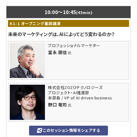
10:00
〜
10:45
(45min)
K1-1 オープニング基調講演
未来のマーケティングは、AIによってどう変わるのか？
プロフェッショナルマーケター
富永 朋信
氏
株式会社ZOZOテクノロジーズ
プロジェクト・AI推進部
本部長 / VP of AI driven business
野口 竜司
氏
このセッション情報をシェアする