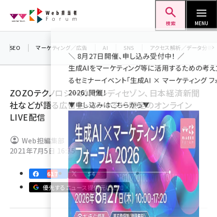
メ
Web担当者Forum
イ
検索
MENU
ン
＼ 8月27日開催、申し込み受付中！ ／
コ
SEO
マーケティング／広告
AI
SNS
アクセス解析／データ分析
生成AIをマーケティング等に活用するための
ン
るセミナーイベント「生成AI × マーケティング
テ
2026」開催！
ン
ZOZOテクノロジーズ、クレディセゾン、日本経済新聞
▼申し込みはこちらから▼
ツ
社などが語る広告主・マーケター限定のオンライン
seo (3528)
に
LIVE配信
ai (2811)
移
Web担編集部
動
youtube (2439)
2021年7月5日 16:35
note (2315)
617
54
セミナー (2308)
優先するニュース提供元に追加
z世代 (1623)
meo (1277)