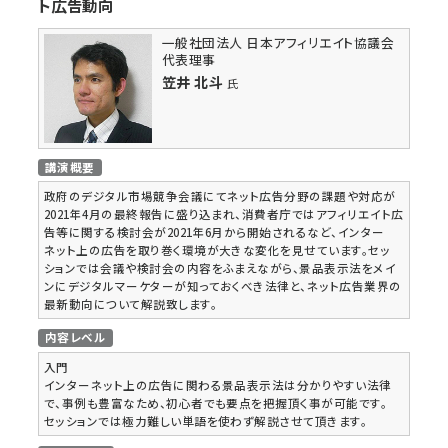
ト広告動向
一般社団法人 日本アフィリエイト協議会
代表理事
笠井 北斗
氏
講演概要
政府のデジタル市場競争会議にてネット広告​分野の課題や対応が
2021年4月の最終報告に盛り込まれ、消費者庁ではアフィリエイト広
告等に関する検討会が2021年6月から開始されるなど、インター
ネット上の広告を取り巻く環境が大きな変化を見せています。セッ
ションでは会議や検討会の内容をふまえながら、景品表示法をメイ
ンにデジタルマーケターが知っておくべき法律と、ネット広告業界の
最新動向について解説致します。
内容レベル
入門
インターネット上の広告に関わる景品表示法は分かりやすい法律
で、事例も豊富なため、初心者でも要点を把握頂く事が可能です。
セッションでは極力難しい単語を使わず解説させて頂きます。