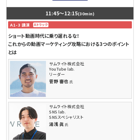
・自社サイトについて、実際にユーザーがどう思っているか知りたい
をリードするための戦略材料、Yextで実現するプル型マーケティングの
新しい仕組みを提供します。
11:45
〜
12:15
講師プロフィール
(30min)
内容レベル
上級ウェブ解析士。株式会社ショーケースにてコンサルタントとして約5
A1-3 講演
Aトラック
年間顧客へのウェブ全般課題へのソリューション提供に従事。約1,000
入門・脱初級・中級
フォームの分析実績をもとに、大手金融クライアントへの提案施策でCV
BtoB/BtoC企業の大企業/中堅企業向けの検索DXに関する内容です。
ショート動画時代に乗り遅れるな！
率改善に大きく貢献。EFOツール「フォームアシスト」のプロダクトリー
これからの動画マーケティング攻略における3つのポイント
参加対象者
ダー。一般社団法人ウェブ解析士協会が発行する公式テキスト「ウェブ解
析士 認定試験公式テキスト」の監修に携わる。
とは
BtoB・BtoC企業の大企業/中堅企業でウェブサイトやデジタルマーケ
ティングを担当している管理者/責任者向けのセッションです。
サムライト株式会社
YouTube lab.
受講するメリット
リーダー
企業・ブランドのデジタルマーケティング戦略、ウェブサイト戦略を見直し
菅野 審也
氏
たい方向けに最適です。
こんなニーズや悩みに答えられる内容です
検索やウェブサイトからのコンバージョンを増やしたい、離脱率を下げた
サムライト株式会社
い、滞在時間を長くしたい、ウェブサイト上での顧客体験を改善したいと
SNS lab.
いうお悩みに対応できます。
SNSスペシャリスト
湯浅 眞
氏
講師プロフィール
検索やウェブサイトからのコンバージョンを増やしたい、離脱率を下げた