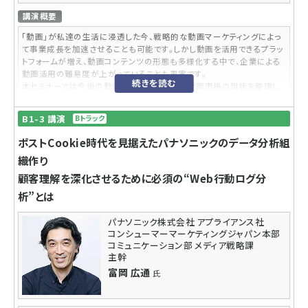
い、滞在時間を長くしたい、ウェブサイト上での顧客体験を改善したいと
いうお悩みに対応できます。
講演概要
「動画」が私達の生活に浸透した今、戦略的な動画マーケティングによっ
て事業成長を加速させることも可能です。しかし動画を活用できるプラッ
トフォームが増え、動画コンテンツの形態も多様化する中で、企業による
動画活用の難易度が上がっていることも事実です。
続きを読む
本セミナーでは今後の動画攻略の基礎となる動画市場の現状を整理し
つつ、主要プラットフォームでの攻略法や注目を集めるショート動画の活
用ポイントをご紹介します。
B1-3 講演
Bトラック
内容レベル
ポストCookie時代を見据えたパナソニックのデータ分析組
入門・脱初級・中級・上級
織作り
これから初めて動画活用を検討される方にも、現在の施策に課題があり
顧客理解を深化させるために必須の“Web行動ログ分
効果的な動画活用を模索中の方にも役立つ情報をお届けします。
析”とは
参加対象者
パナソニック株式会社 アプライアンス社
BtoC、BtoBを問わず、動画活用に関心のあるマーケティング担当の皆
コンシューマーマーケティングジャパン本部
様
コミュニケーション部 メディア戦略課
主幹
受講するメリット
富岡 広通
氏
今後の動画活用を攻略する上で押さえておくべき市場感を網羅できるほ
か、YouTube、Instagram、TikTokでの効果的な動画活用や今後盛り上
がりが予想されるショート動画の活用ポイントを学べます。