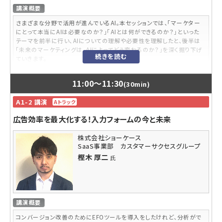
講演概要
さまざまな分野で活用が進んでいるAI。本セッションでは、「マーケター
にとって本当にAIは必要なのか？」「AIとは何ができるのか？」といった
テーマを前半に行い、AIについての理解や必要性を理解したと、後半は
「未来のマーケティングは、AIによってどう変わるのか？」を深く掘り下げ
続きを読む
ていきます。
講師プロフィール
11:00
〜
11:30
(30min)
富永 朋信
氏
株式会社Preferred Networks 執行役員 最高マーケティング責任者。
A1-2 講演
Aトラック
1992年大学卒業後、コダック社に入社。以来、日本コカ・コーラ、西友、ド
ミノ・ピザジャパンなどマーケティング関連職務を社で経験。うち、西友、
広告効率を最大化する！入力フォームの今と未来
ドミノピザなど4社ではCMOを拝命。2019年7月より現職。イトーヨーカ堂
など数社で顧問拝命。内閣政府広報室など政府系数部局でコミュニケー
株式会社ショーケース
ションアドバイザー拝命。マーケティング系カンファレンス・イベントなど
SaaS事業部 カスタマーサクセスグループ
でアドバイザリー、チェアマンなど多数。著書に「幸せをつかむ戦略」（日
樫木 厚二
氏
経BP)など。座右の銘はいろいろあるが、今のお気に入りは「色即是空、
空即是色」。
野口 竜司
氏
「文系AI人材」として様々なAIプロジェクトを推進。AIビジネス推進や企
講演概要
業のAIネイティブ化に力を入れる。大学在学中に京都発ITベンチャーに
参画し子会社社長や取締役として、レコメンド・ビッグデータ・AI・海外コ
コンバージョン改善のためにEFOツールを導入をしたけれど、分析がで