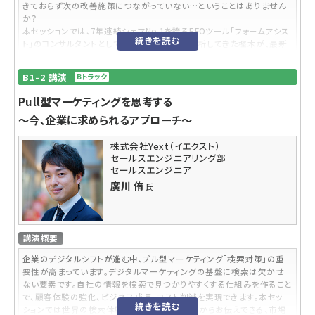
マースなどの分野で新規事業を立ち上げる。その後、ZOZOグループに
きておらず次の改善施策につながっていない…ということはありません
ジョイン。副業で大手企業やスタートアップ向けのAI研修やAI顧問も提
か？
供。著書に「文系AI人材になる」など。
本セッションでは、7年連続シェアNo.1を誇るEFOツール「フォームアシス
続きを読む
ト」のコンサルタントとして約1,000フォームを分析してきた樫木が、最新
のコンバージョン改善のトレンドについてお話いたします！
B1-2 講演
Bトラック
内容レベル
Pull型マーケティングを思考する
脱初級
EFOの重要性を既にご存知の方に向けて、最新の改善施策や傾向につ
〜今、企業に求められるアプローチ〜
いてお話いたします。
株式会社Yext（イエクスト）
参加対象者
セールスエンジニアリング部
セールスエンジニア
・マーケティング業務に関わっている方
・自社サイトを改善したい方
廣川 侑
氏
・コンバージョン改善にご興味のある方
受講するメリット
講演概要
コンバージョン改善の最新トレンドについて知ることで、実際にサイト改
善の次の打ち手を考えるお手伝いをいたします！
企業のデジタルシフトが進む中、プル型マーケティング「検索対策」の重
要性が高まっています。デジタルマーケティングの基盤に検索は欠かせ
こんなニーズや悩みに答えられる内容です
ない要素です。自社の情報を検索で見つかりやすくする仕組みを作ること
・これからEFOツールを導入するにあたって、最新のトレンドを知りたい
で、顧客体験の強化、ビジネス成長、コスト削減を実現できます。本セッ
続きを読む
・EFOツールを導入しているが、分析・改善施策の実施に至っていない
ションでは世界の検索体験をリードするYextだからお伝えできる、市場