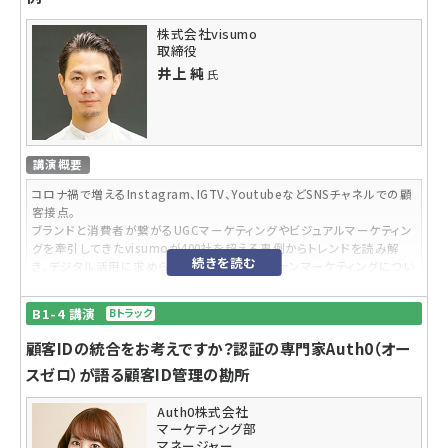
の家電部⾨へ参画。
EC事業の戦略企画、レッツノートやビューティヘルスケア商品などのプ
株式会社visumo
取締役
ロモーション戦略⽴案、CDPの⽴ち上げなどに従事し、現在は宣伝領域
でのデータドリブンマーケティングを推進中。
井上 純
氏
直近携わったヒット商品は「オーブントースタービストロ」
子安 亜紀子
氏
慶應義塾大学 環境情報学部卒。システムエンジニア・Webコンサルタン
トを経て、（株）マクロミルに入社。マクロミルのベンチャー時代から、商
講演概要
品開発、事業企画、営業企画などを手掛ける。2011年からヴァリューズに
コロナ禍で増えるInstagram、IGTV、YoutubeなどSNSチャネルでの顧
参画。執行役員として、事業企画やマーケティング部門の統括、海外事業
客接点。
などを担当している。
ブランドと消費者が繋がるUGCマーケティングやビジュアルマーケティン
グを牽引してきたvisumoが400社を超える事例からトレンドを読み解
続きを読む
き、デジタル活用に求められるアンバサダー/ファンマーケティングについ
てお話します。
B1-4 講演
Bトラック
参加対象者
顧客IDの統合をお考えですか？認証の専門家Auth0（オー
企業のマーケティング・SNS担当者様、Eコマース担当者様
スゼロ）が語る顧客ID管理の勘所
受講するメリット
インスタグラムや動画をはじめ、先進的な企業のSNSマーケティング・Eコ
Auth0株式会社
マーケティング部
マースにおける事例・具体的な施策を知ることができます。
マネージャー