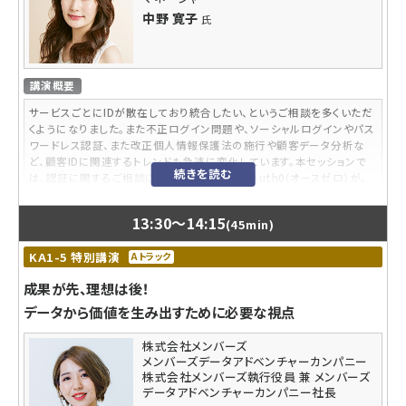
講師プロフィール
中野 寛子
氏
2012年にWebインテグレーション会社からecbeing社に入社。アパレル・
雑貨系商材を中心としたブランドのECサイト構築および運用支援のコン
サル営業に従事し、50サイトを超えるプロジェクトに参画。2017年より新
講演概要
設した次世代マーケティング推進室に異動し特定企業のデジタル活用支
援をしながら、ビジュアルマーケティングプラットフォーム“visumo”の事
サービスごとにIDが散在しており統合したい、というご相談を多くいただ
業責任者および東南アジアでの販売を中心としたグローバル推進を担
くようになりました。また不正ログイン問題や、ソーシャルログインやパス
当。2019年4月1日に株式会社visumo設立と共に取締役に就任。サービ
ワードレス認証、また改正個人情報保護法の施行や顧客データ分析な
ス導入が300社を超え、国内における次世代のビジュアルマーケティング
ど、顧客IDに関連するトレンドも急速に変化しています。本セッションで
を推進すべく活動中。
続きを読む
は、認証に関するご相談に日々向き合っているAuth0（オースゼロ）が、
認証の専門家として顧客ID管理の勘所についてお話しします。
13:30
〜
14:15
(45min)
内容レベル
入門
KA1-5 特別講演
Aトラック
講師プロフィール
成果が先、理想は後！
東京大学卒業後、IT業界やFintech、またグローバル大手IT調査会社に
データから価値を生み出すために必要な視点
てマーケティング業務に従事。BtoBだけでなく、BtoCや開発者向けの
マーケティング経験を有する。
株式会社メンバーズ
メンバーズデータアドベンチャーカンパニー
株式会社メンバーズ執行役員 兼 メンバーズ
データアドベンチャーカンパニー社長