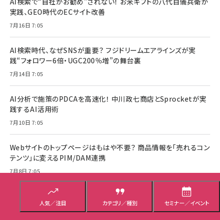
AI検索で“自社がお勧め”されない！ お米ギフトの八代目儀兵衛が
実践、GEO時代のECサイト改善
7月16日 7:05
AI検索時代、なぜSNSが重要？ フジドリームエアラインズが実
践“フォロワー6倍・UGC200％増”の舞台裏
7月14日 7:05
AI分析で施策のPDCAを高速化！ 中川政七商店とSprocketが実
践するAI活用術
7月10日 7:05
Webサイトのトップページはもはや不要？ 商品情報を「売れるコン
テンツ」に変えるPIM/DAM連携
7月8日 7:05
ECビジネスに有効！ リピート促進や顧客満足度向上に直結する
人気／注目
カテゴリ／種別
セミナー／イベント
「LINE通知メッセージ」とは？
6月30日 7:05