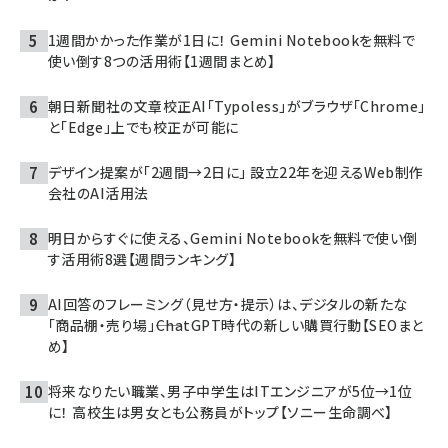
1週間かかった作業が1日に！ Gemini Notebookを無料で
使い倒す8つの活用術【1週間まとめ】
朝日新聞社の文章校正AI「Typoless」がブラウザ「Chrome」
と「Edge」上でも校正が可能に
デザイン提案が「2週間→2日に」 設立22年を迎えるWeb制作
会社のAI活用法
明日からすぐに使える、Gemini Notebookを無料で使い倒
す活用術8選【週間ランキング】
AI回答のフレーミング（見せ方・提示）は、デジタルの新たな
「商品棚・売り場」――ChatGPT時代の新しい購買行動【SEOまと
め】
将来なりたい職業、男子中学生はITエンジニアが5位→1位
に！ 高校生は男女とも公務員がトップ【ソニー生命調べ】