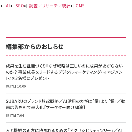
AI
SEO
調査／リサーチ／統計
CMS
編集部からのおしらせ
成果を生む組織づくり『なぜ戦略は正しいのに成果があがらない
のか？ 事業成長をリードするデジタルマーケティング・マネジメン
ト』を3名様にプレゼント
8月7日 10:00
SUBARUのブランド想起戦略／AI活用のカギは「量」より「質」／動
画広告をAIで最大化【マーケター向け講演】
8月7日 7:04
人と機械の両方に読まれるための「アクセシビリティツリー」／AI