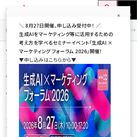
メ
Web担当者Forum
イ
検索
MENU
ン
＼ 8月27日開催、申し込み受付中！ ／
コ
SEO
マーケティング／広告
AI
SNS
アクセス解析／データ分析
生成AIをマーケティング等に活用するための
ン
考え方を学べるセミナーイベント「生成AI ×
テ
Yahoo!ディスプレイアドネットワーク（YDN）
マーケティング フォーラム 2026」開催！
ン
▼申し込みはこちらから▼
活用講座
ツ
seo (3528)
に
Yahoo!ディスプレイアド
ai (2811)
移
ネットワーク（YDN）は、
動
youtube (2439)
Yahoo! JAPANや主要提携
サイトのコンテンツページ
note (2315)
に広告を表示するサービス
セミナー (2308)
だ。圧倒的なリーチとビッグデータを活用した精度の高い
z世代 (1623)
マッチング・ターゲティング機能で、より効果的に見込み客
meo (1277)