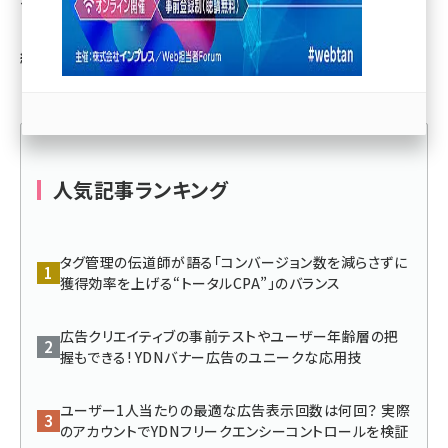
へアピールできる。この特集では、解説記事や導入事例を
とおして、Yahoo!ディスプレイアドネットワーク（YDN）の仕
llmo (1166)
組みや活用ノウハウを紹介する。
人気記事ランキング
タグ管理の伝道師が語る「コンバージョン数を減らさずに
獲得効率を上げる“トータルCPA”」のバランス
広告クリエイティブの事前テストやユーザー年齢層の把
握もできる! YDNバナー広告のユニークな応用技
ユーザー1人当たりの最適な広告表示回数は何回？ 実際
のアカウントでYDNフリークエンシーコントロールを検証