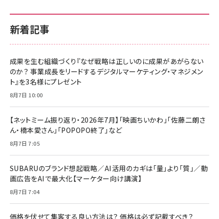
新着記事
成果を生む組織づくり『なぜ戦略は正しいのに成果があがらない
のか？ 事業成長をリードするデジタルマーケティング・マネジメン
ト』を3名様にプレゼント
8月7日 10:00
【ネットミーム振り返り・2026年7月】「映画ちいかわ」「佐藤二朗さ
ん・橋本愛さん」「POPOPO終了」など
8月7日 7:05
SUBARUのブランド想起戦略／AI活用のカギは「量」より「質」／動
画広告をAIで最大化【マーケター向け講演】
8月7日 7:04
価格を伏せて集客する良い方法は？ 価格は必ず記載すべき？