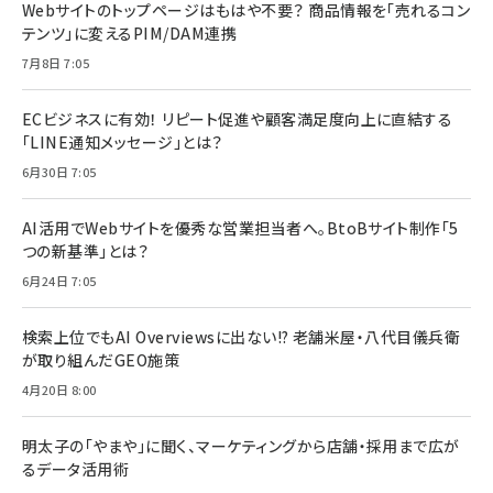
Webサイトのトップページはもはや不要？ 商品情報を「売れるコン
テンツ」に変えるPIM/DAM連携
7月8日 7:05
ECビジネスに有効！ リピート促進や顧客満足度向上に直結する
「LINE通知メッセージ」とは？
6月30日 7:05
AI活用でWebサイトを優秀な営業担当者へ。BtoBサイト制作「5
つの新基準」とは？
6月24日 7:05
検索上位でもAI Overviewsに出ない!? 老舗米屋・八代目儀兵衛
が取り組んだGEO施策
4月20日 8:00
明太子の「やまや」に聞く、マーケティングから店舗・採用まで広が
るデータ活用術