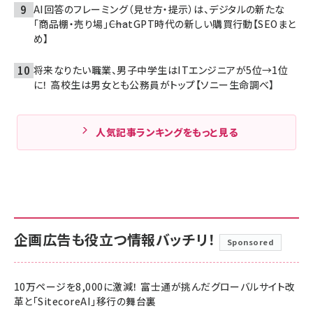
AI回答のフレーミング（見せ方・提示）は、デジタルの新たな
「商品棚・売り場」――ChatGPT時代の新しい購買行動【SEOまと
め】
将来なりたい職業、男子中学生はITエンジニアが5位→1位
に！ 高校生は男女とも公務員がトップ【ソニー生命調べ】
人気記事ランキングをもっと見る
企画広告も役立つ情報バッチリ！
Sponsored
10万ページを8,000に激減！ 富士通が挑んだグローバルサイト改
革と「SitecoreAI」移行の舞台裏