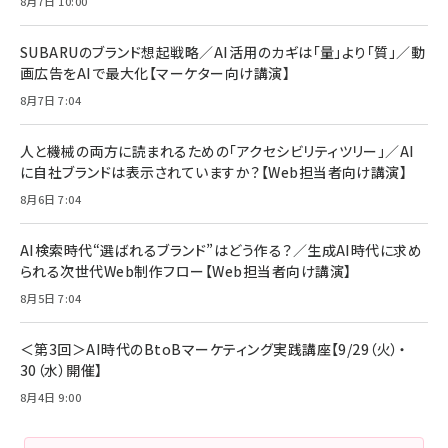
8月7日 10:00
SUBARUのブランド想起戦略／AI活用のカギは「量」より「質」／動
画広告をAIで最大化【マーケター向け講演】
8月7日 7:04
人と機械の両方に読まれるための「アクセシビリティツリー」／AI
に自社ブランドは表示されていますか？【Web担当者向け講演】
8月6日 7:04
AI検索時代“選ばれるブランド”はどう作る？／生成AI時代に求め
られる次世代Web制作フロー【Web担当者向け講演】
8月5日 7:04
＜第3回＞AI時代のBtoBマーケティング実践講座【9/29（火）・
30（水）開催】
8月4日 9:00