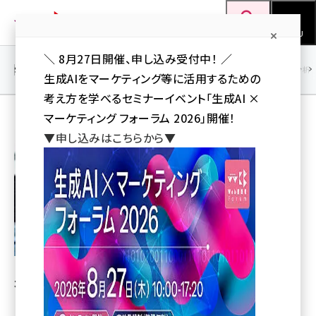
メ
Web担当者Forum
イ
検索
MENU
ン
＼ 8月27日開催、申し込み受付中！ ／
コ
SEO
マーケティング／広告
AI
SNS
アクセス解析／データ分析
生成AIをマーケティング等に活用するための
ン
考え方を学べるセミナーイベント「生成AI ×
テ
マーケティング フォーラム 2026」開催！
ン
木内愛
▼申し込みはこちらから▼
ツ
seo (3528)
に
ai (2811)
移
動
youtube (2439)
note (2315)
セミナー (2308)
木内 愛（きうち まな）
z世代 (1623)
meo (1277)