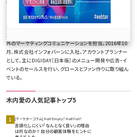
株式会社インフォバーン メディア部門 アカウントプラン
ナー
llmo (1166)
立命館大学産業社会学部卒業。2010年にパナソニック電
工株式会社（現パナソニック株式会社）に入社し、国内・海
外のマーケティングコミュニケーションを担当。2016年10
月、株式会社インフォバーンに入社。アカウントプランナー
として、主にDIGIDAY［日本版］のメニュー開発や広告・イ
ベントのセールスを行い、グロースとファン作りに取り組ん
でいる。
木内愛の人気記事トップ5
[マーケターコラム] Half Empty? Half Full?
言語化しにくい「なんとなく良い」の理由
は何なのか？ 自分の顧客体験をヒントに