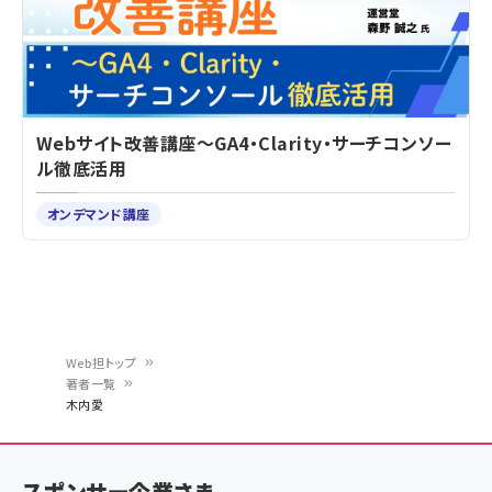
Webサイト改善講座～GA4・Clarity・サーチコンソー
ル徹底活用
オンデマンド講座
Web担トップ
著者一覧
パ
木内愛
ン
く
スポンサー企業さま