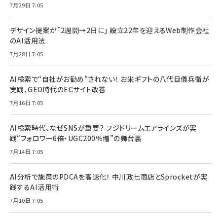
7月29日 7:05
デザイン提案が「2週間→2日に」 設立22年を迎えるWeb制作会社
のAI活用法
7月28日 7:05
AI検索で“自社がお勧め”されない！ お米ギフトの八代目儀兵衛が
実践、GEO時代のECサイト改善
7月16日 7:05
AI検索時代、なぜSNSが重要？ フジドリームエアラインズが実
践“フォロワー6倍・UGC200％増”の舞台裏
7月14日 7:05
AI分析で施策のPDCAを高速化！ 中川政七商店とSprocketが実
践するAI活用術
7月10日 7:05