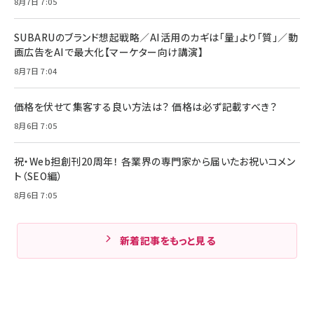
8月7日 7:05
SUBARUのブランド想起戦略／AI活用のカギは「量」より「質」／動
画広告をAIで最大化【マーケター向け講演】
8月7日 7:04
価格を伏せて集客する良い方法は？ 価格は必ず記載すべき？
8月6日 7:05
祝・Web担創刊20周年！ 各業界の専門家から届いたお祝いコメン
ト（SEO編）
8月6日 7:05
新着記事をもっと見る