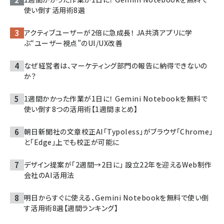
使い倒す活用術8選
アクティブユーザーが2倍に急成長！ JA共済アプリに学
ぶ“ユーザー視点”のUI/UX改善
なぜ経営者は、マーケティング部門の報告に納得できないの
か？
1週間かかった作業が1日に！ Gemini Notebookを無料で
使い倒す8つの活用術【1週間まとめ】
朝日新聞社の文章校正AI「Typoless」がブラウザ「Chrome」
と「Edge」上でも校正が可能に
デザイン提案が「2週間→2日に」 設立22年を迎えるWeb制作
会社のAI活用法
明日からすぐに使える、Gemini Notebookを無料で使い倒
す活用術8選【週間ランキング】