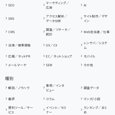
マーケティング／
SEO
AI
広告
アクセス解析／
サイト制作／デザ
SNS
データ分析
イン
調査／リサーチ／
CMS
Web担当者／仕事
統計
レンサバ／システ
法律／標準規格
UX／CX
ム
広報／ネットPR
EC／ネットショップ
モバイル
メールマーケ
SEM
その他
種別
事例／インタ
解説／ノウハウ
調査データ
ビュー
書評
コラム
マンガ/小説
便利ツール／サー
イベント／セミ
ランキング／まと
ビス
ナー
め