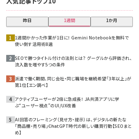
人気記事トップ10
昨日
1週間
1か月
1週間かかった作業が1日に！ Gemini Notebookを無料で
使い倒す活用術8選
SEOで勝つタイトル付けの法則とは？ グーグルから評価され、
流入数を増やす5つの条件
派遣で働く期間、同じ会社・同じ職場を継続希望「3年以上」が
第1位【エン調べ】
アクティブユーザーが2倍に急成長！ JA共済アプリに学
ぶ“ユーザー視点”のUI/UX改善
AI回答のフレーミング（見せ方・提示）は、デジタルの新たな
「商品棚・売り場」――ChatGPT時代の新しい購買行動【SEOまと
め】