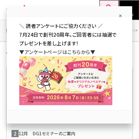
メ
Web担当者Forum
イ
検索
MENU
ン
＼ 読者アンケートにご協力ください ／
コ
SEO
マーケティング／広告
AI
SNS
アクセス解析／データ分析
7月24日で創刊20周年。ご回答者には抽選で
ン
プレゼントを差し上げます！
テ
イベント／セミナー の ユーザー投稿記事
▼アンケートページはこちらから▼
ン
ツ
seo (3516)
に
ai (2799)
移
人気記事ランキング
動
youtube (2420)
note (2308)
【新宿開催】11月19日（火）17:00～ IBJ共催！ 外国
セミナー (2296)
人雇用トークセッション
z世代 (1617)
12月 DG1セミナーのご案内
meo (1274)