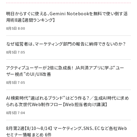
明日からすぐに使える、Gemini Notebookを無料で使い倒す活
用術8選【週間ランキング】
8月5日 8:00
なぜ経営者は、マーケティング部門の報告に納得できないのか？
8月5日 7:05
アクティブユーザーが2倍に急成長！ JA共済アプリに学ぶ“ユー
ザー視点”のUI/UX改善
8月5日 7:05
AI検索時代“選ばれるブランド”はどう作る？／生成AI時代に求め
られる次世代Web制作フロー【Web担当者向け講演】
8月5日 7:04
8月第2週【8/10～8/14】 マーケティング、SNS、ECなど各社Web
セミナー情報まとめ 6件