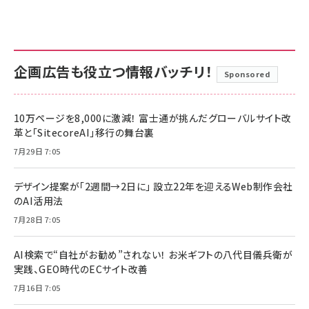
企画広告も役立つ情報バッチリ！
Sponsored
10万ページを8,000に激減！ 富士通が挑んだグローバルサイト改
革と「SitecoreAI」移行の舞台裏
7月29日 7:05
デザイン提案が「2週間→2日に」 設立22年を迎えるWeb制作会社
のAI活用法
7月28日 7:05
AI検索で“自社がお勧め”されない！ お米ギフトの八代目儀兵衛が
実践、GEO時代のECサイト改善
7月16日 7:05