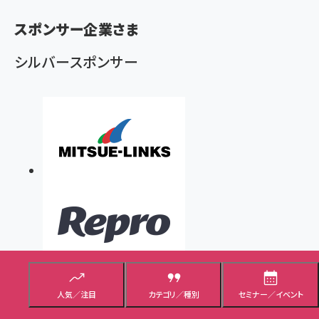
あなたのSEOコンテンツは必ず失敗する。生成AIを
使っても、自分でがんばっても
オンデマンド講座
顧客理解のためのUXリサーチ実践講座～マーケティ
ング成果を10倍に高める“気づき”の技術
人気／注目
カテゴリ／種別
セミナー／イベント
オンデマンド講座