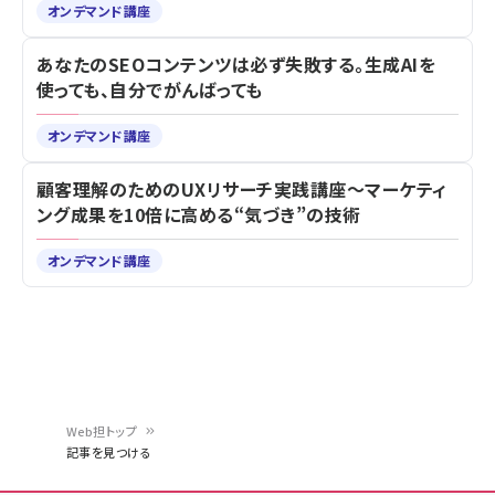
Web分析迷子を卒業！ 生成AI×GA4×Clarityで成
果が出る時短PDCA改善術
オンデマンド講座