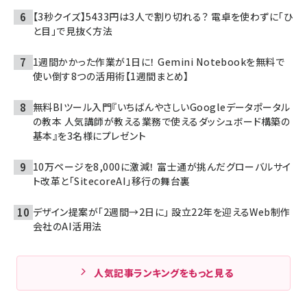
【3秒クイズ】5433円は3人で割り切れる？ 電卓を使わずに「ひ
と目」で見抜く方法
1週間かかった作業が1日に！ Gemini Notebookを無料で
使い倒す8つの活用術【1週間まとめ】
無料BIツール入門『いちばんやさしいGoogleデータポータル
の教本 人気講師が教える業務で使えるダッシュボード構築の
基本』を3名様にプレゼント
10万ページを8,000に激減！ 富士通が挑んだグローバルサイ
ト改革と「SitecoreAI」移行の舞台裏
デザイン提案が「2週間→2日に」 設立22年を迎えるWeb制作
会社のAI活用法
人気記事ランキングをもっと見る