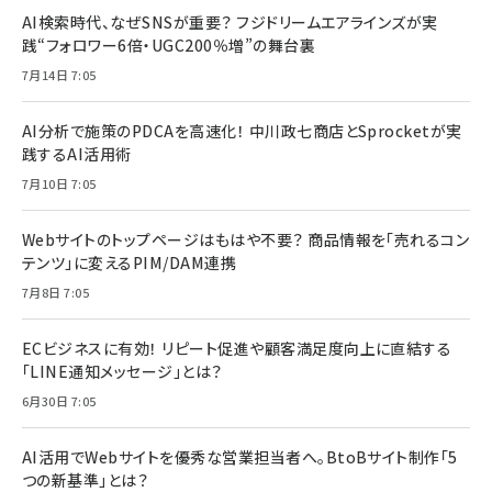
AI検索時代、なぜSNSが重要？ フジドリームエアラインズが実
践“フォロワー6倍・UGC200％増”の舞台裏
7月14日 7:05
AI分析で施策のPDCAを高速化！ 中川政七商店とSprocketが実
践するAI活用術
7月10日 7:05
Webサイトのトップページはもはや不要？ 商品情報を「売れるコン
テンツ」に変えるPIM/DAM連携
7月8日 7:05
ECビジネスに有効！ リピート促進や顧客満足度向上に直結する
「LINE通知メッセージ」とは？
6月30日 7:05
AI活用でWebサイトを優秀な営業担当者へ。BtoBサイト制作「5
つの新基準」とは？