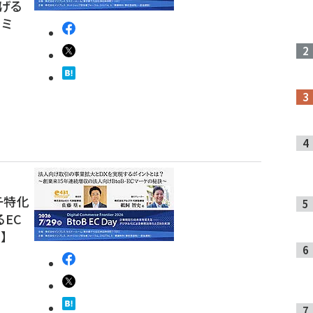
げる
セミ
チ特化
EC
】