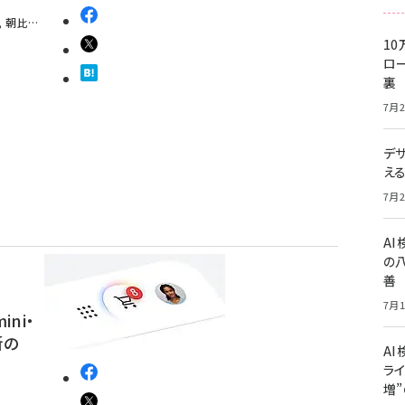
,
朝比美
10
ロー
裏
7月2
デ
え
7月2
A
の
善
7月1
ini・
新の
AI
ライ
増