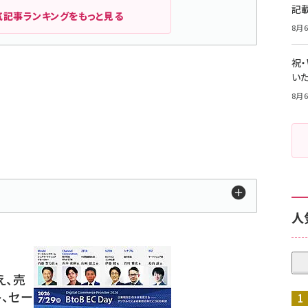
記
気記事ランキングをもっと見る
8月6
祝
いた
8月6
人
え、売
、セー