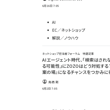
6月16日 7:05
AI
EC／ネットショップ
解説／ノウハウ
ネットショップ担当者フォーラム 特選記事
AIエージェント時代、「検索はされ
る可能性」にZOZOはどう対処する？
案の場』になるチャンスをつかみに
鳥栖 剛
6月2日 7:05