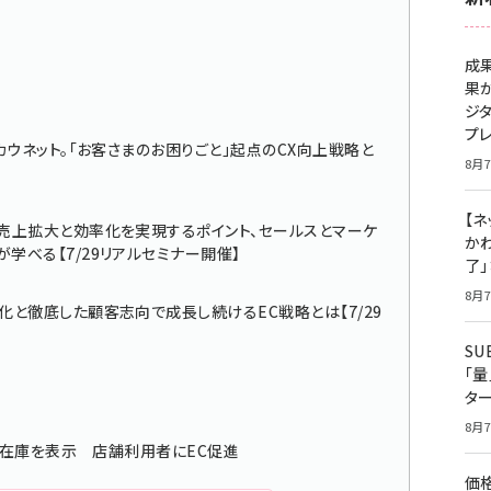
成
果
ジ
プ
カウネット。「お客さまのお困りごと」起点のCX向上戦略と
8月7
【ネ
、売上拡大と効率化を実現するポイント、セールスとマーケ
かわ
学べる【7/29リアルセミナー開催】
了
8月7
化と徹底した顧客志向で成長し続けるEC戦略とは【7/29
S
「
タ
8月7
頭在庫を表示 店舗利用者にEC促進
価