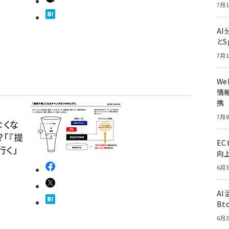
7月1
A
とS
7月1
W
情報
携
7月8
なくな
「『提
E
行く」
向
6月3
A
Bt
6月2