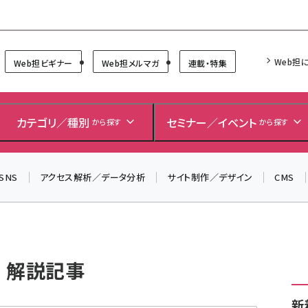
Forum
Web担
Web担ビギナー
Web担メルマガ
連載・特集
＼ 8月27日開催、申し込み受付中！ ／
生成AIをマーケティング等に活用するための考え方を学べ
カテゴリ／種別
セミナー／イベント
から探す
から探す
るセミナーイベント「生成AI × マーケティング フォーラム
2026」開催！
SNS
アクセス解析／データ分析
サイト制作／デザイン
CMS
▼申し込みはこちらから▼
の 解説記事
新