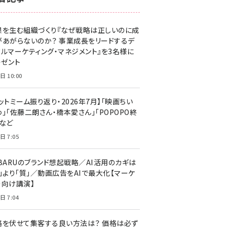
z世代 (1623)
果を生む組織づくり『なぜ戦略は正しいのに成
meo (1277)
があがらないのか？ 事業成長をリードするデ
llmo (1166)
タルマーケティング・マネジメント』を3名様に
レゼント
日 10:00
ットミーム振り返り・2026年7月】「映画ちい
」「佐藤二朗さん・橋本愛さん」「POPOPO終
」など
日 7:05
UBARUのブランド想起戦略／AI活用のカギは
量」より「質」／動画広告をAIで最大化【マーケ
ー向け講演】
日 7:04
格を伏せて集客する良い方法は？ 価格は必ず