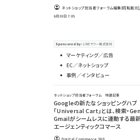
ネットショップ担当者フォーラム編集部
[転載元]
帆
[執筆]
,
吉田浩章
[撮影]
6月30日 7:05
Sponsored by:
LINEヤフー株式会社
マーケティング／広告
EC／ネットショップ
事例／インタビュー
ネットショップ担当者フォーラム 特選記事
Googleの新たなショッピングハブ
「Universal Cart」とは、検索・Gem
Gmailがシームレスに連動する最
エージェンティックコマース
Digital Commerce 360