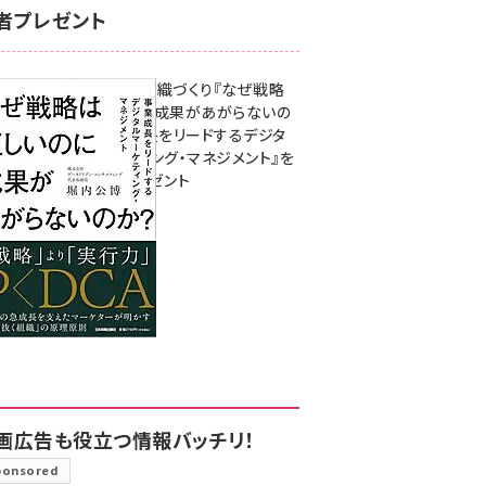
者プレゼント
成果を生む組織づくり『なぜ戦略
は正しいのに成果があがらないの
か？ 事業成長をリードするデジタ
ルマーケティング・マネジメント』を
3名様にプレゼント
8月7日 10:00
画広告も役立つ情報バッチリ！
ponsored