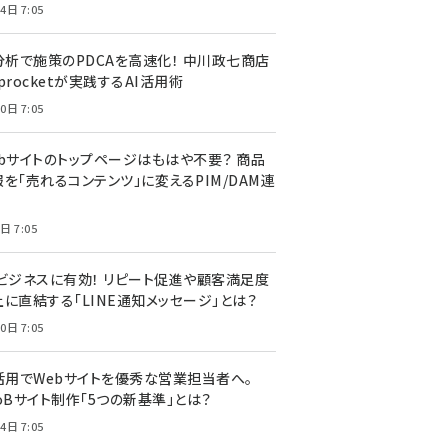
4日 7:05
I分析で施策のPDCAを高速化！ 中川政七商店
procketが実践するAI活用術
0日 7:05
ebサイトのトップページはもはや不要？ 商品
を「売れるコンテンツ」に変えるPIM/DAM連
日 7:05
Cビジネスに有効！ リピート促進や顧客満足度
上に直結する「LINE通知メッセージ」とは？
0日 7:05
I活用でWebサイトを優秀な営業担当者へ。
oBサイト制作「5つの新基準」とは？
4日 7:05