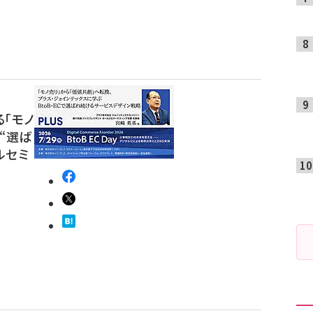
「モノ
“選ば
ルセミ