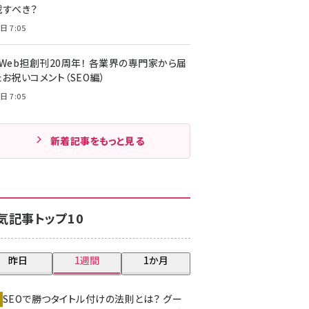
載すべき？
日 7:05
・Web担創刊20周年！ 各業界の専門家から届
お祝いコメント（SEO編）
日 7:05
新着記事をもっと見る
気記事トップ10
昨日
1週間
1か月
SEOで勝つタイトル付けの法則とは？ グー