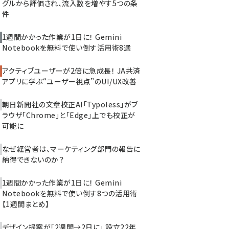
グルから評価され、流入数を増やす5つの条
件
1週間かかった作業が1日に！ Gemini
Notebookを無料で使い倒す活用術8選
アクティブユーザーが2倍に急成長！ JA共済
アプリに学ぶ“ユーザー視点”のUI/UX改善
朝日新聞社の文章校正AI「Typoless」がブ
ラウザ「Chrome」と「Edge」上でも校正が
可能に
なぜ経営者は、マーケティング部門の報告に
納得できないのか？
1週間かかった作業が1日に！ Gemini
Notebookを無料で使い倒す8つの活用術
【1週間まとめ】
デザイン提案が「2週間→2日に」 設立22年