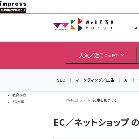
メ
イ
Web担当者
Web担当者
ン
EC担当者
コ
製品導入
ン
企業IT
ソフト開発
テ
人気／注目
から探す
IoT・AI
ン
DCクラウド
研究・調査
ツ
SEO
マーケティング／広告
AI
エネルギー
に
ドローン
移
教育講座
Web担トップ
記事を見つける
EC支援
動
パ
EC／ネットショップ 
ン
く