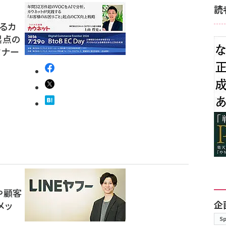
読
するカ
起点の
ミナー
や顧客
企
メッ
S