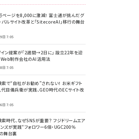
万ページを8,000に激減！ 富士通が挑んだグ
バルサイト改革と「SitecoreAI」移行の舞台
9日 7:05
ザイン提案が「2週間→2日に」 設立22年を迎
るWeb制作会社のAI活用法
8日 7:05
I検索で“自社がお勧め”されない！ お米ギフト
八代目儀兵衛が実践、GEO時代のECサイト改
6日 7:05
検索時代、なぜSNSが重要？ フジドリームエア
ンズが実践“フォロワー6倍・UGC200％
”の舞台裏