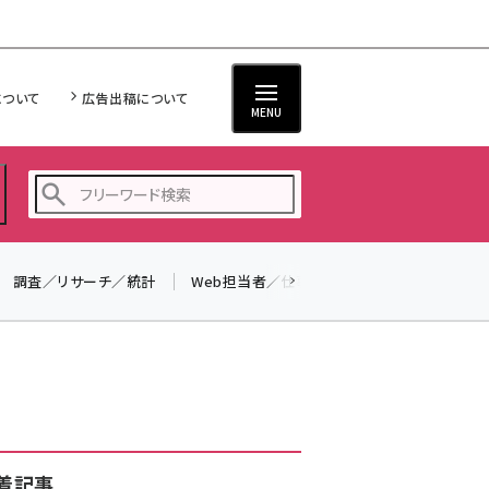
について
広告出稿について
MENU
調査／リサーチ／統計
Web担当者／仕事
法律／標準規格
seo (3528)
ai (2811)
youtube (2439)
note (2315)
セミナー (2308)
着記事