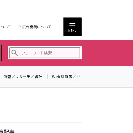
について
広告出稿について
MENU
調査／リサーチ／統計
Web担当者／仕事
法律／標準規格
seo (3528)
ai (2811)
youtube (2439)
note (2315)
セミナー (2308)
着記事