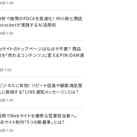
4日 7:05
I分析で施策のPDCAを高速化！ 中川政七商店
procketが実践するAI活用術
0日 7:05
ebサイトのトップページはもはや不要？ 商品
を「売れるコンテンツ」に変えるPIM/DAM連
日 7:05
Cビジネスに有効！ リピート促進や顧客満足度
上に直結する「LINE通知メッセージ」とは？
0日 7:05
I活用でWebサイトを優秀な営業担当者へ。
oBサイト制作「5つの新基準」とは？
4日 7:05