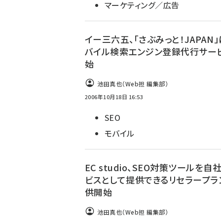
マーケティング／広告
イー三六五、「さぶみっと！JAPAN
バイル検索エンジン登録代行サー
始
池田真也（Web担 編集部）
2006年10月18日 16:53
SEO
モバイル
EC studio、SEO対策ツールを自
ビスとして提供できるリセラープラ
供開始
池田真也（Web担 編集部）