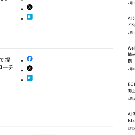
7月1
A
とS
7月1
W
情報
ンで提
携
コーチ
7月8
E
向
6月3
A
Bt
6月2