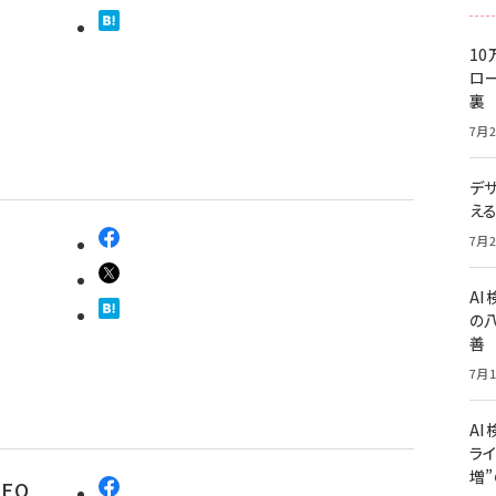
10
ロー
裏
7月2
デ
え
7月2
A
の
善
7月1
AI
ライ
増
EO