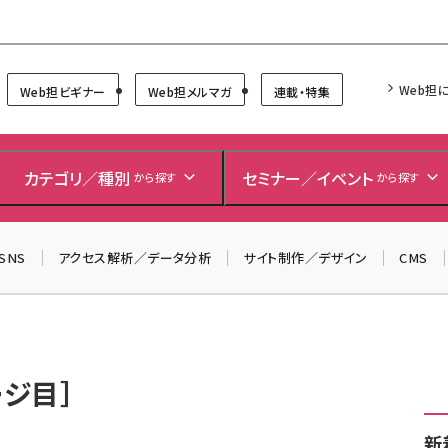
Forum
Web担
Web担ビギナー
Web担メルマガ
連載・特集
＼ 8月27日開催、申し込み受付中！ ／
生成AIをマーケティング等に活用するための考え方を学べ
カテゴリ／種別
セミナー／イベント
から探す
から探す
るセミナーイベント「生成AI × マーケティング フォーラム
2026」開催！
SNS
アクセス解析／データ分析
サイト制作／デザイン
CMS
▼申し込みはこちらから▼
ージ目］
新