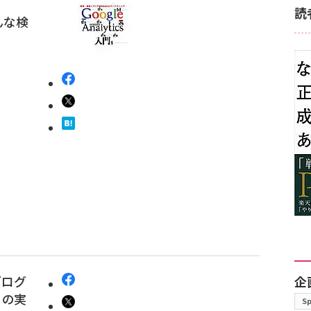
読
どんな検
ブログ
企
」の実
S