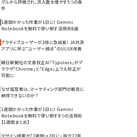
グルから評価され、流入数を増やす5つの条
件
1週間かかった作業が1日に！ Gemini
Notebookを無料で使い倒す活用術8選
アクティブユーザーが2倍に急成長！ JA共済
アプリに学ぶ“ユーザー視点”のUI/UX改善
朝日新聞社の文章校正AI「Typoless」がブ
ラウザ「Chrome」と「Edge」上でも校正が
可能に
なぜ経営者は、マーケティング部門の報告に
納得できないのか？
1週間かかった作業が1日に！ Gemini
Notebookを無料で使い倒す8つの活用術
【1週間まとめ】
デザイン提案が「2週間→2日に」 設立22年