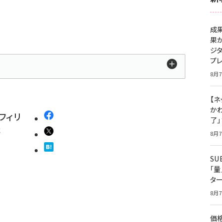
成
果
ジ
プ
8月7
【ネ
かわ
フィリ
了
た
8月7
S
「
タ
8月7
価