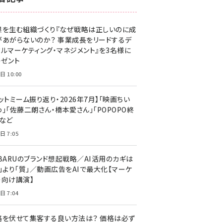
z世代 (1623)
果を生む組織づくり『なぜ戦略は正しいのに成
meo (1277)
があがらないのか？ 事業成長をリードするデ
llmo (1166)
タルマーケティング・マネジメント』を3名様に
レゼント
日 10:00
ットミーム振り返り・2026年7月】「映画ちい
」「佐藤二朗さん・橋本愛さん」「POPOPO終
」など
日 7:05
UBARUのブランド想起戦略／AI活用のカギは
量」より「質」／動画広告をAIで最大化【マーケ
ー向け講演】
日 7:04
格を伏せて集客する良い方法は？ 価格は必ず