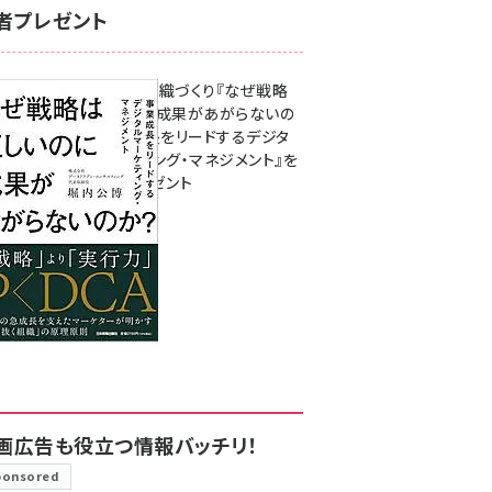
者プレゼント
成果を生む組織づくり『なぜ戦略
は正しいのに成果があがらないの
か？ 事業成長をリードするデジタ
ルマーケティング・マネジメント』を
3名様にプレゼント
8月7日 10:00
画広告も役立つ情報バッチリ！
ponsored