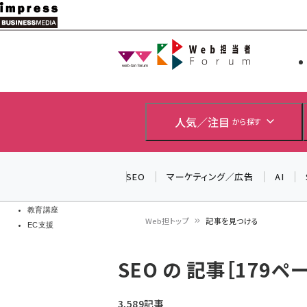
メ
イ
Web担当者
Web担当者
ン
EC担当者
コ
製品導入
ン
企業IT
ソフト開発
テ
人気／注目
から探す
IoT・AI
ン
DCクラウド
研究・調査
ツ
SEO
マーケティング／広告
AI
エネルギー
に
ドローン
移
教育講座
Web担トップ
記事を見つける
EC支援
動
パ
SEO の 記事［179ペ
ン
く
3,589記事