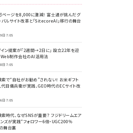
万ページを8,000に激減！ 富士通が挑んだグ
バルサイト改革と「SitecoreAI」移行の舞台
9日 7:05
ザイン提案が「2週間→2日に」 設立22年を迎
るWeb制作会社のAI活用法
8日 7:05
I検索で“自社がお勧め”されない！ お米ギフト
八代目儀兵衛が実践、GEO時代のECサイト改
6日 7:05
検索時代、なぜSNSが重要？ フジドリームエア
ンズが実践“フォロワー6倍・UGC200％
”の舞台裏