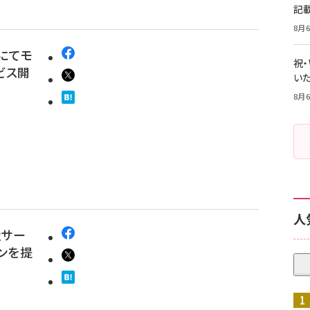
記
8月6
」にてモ
祝
ビス開
いた
8月6
人
社サー
ンを提