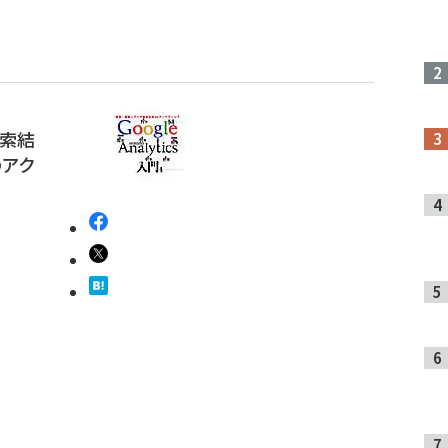
 検索結
のアク