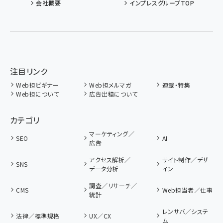
会社概要
インプレスグループTOP
注目リンク
Web担ビギナー
Web担メルマガ
連載・特集
Web担について
広告出稿について
カテゴリ
マーケティング／
SEO
AI
広告
アクセス解析／
サイト制作／デザ
SNS
データ分析
イン
調査／リサーチ／
CMS
Web担当者／仕事
統計
レンサバ／システ
法律／標準規格
UX／CX
ム