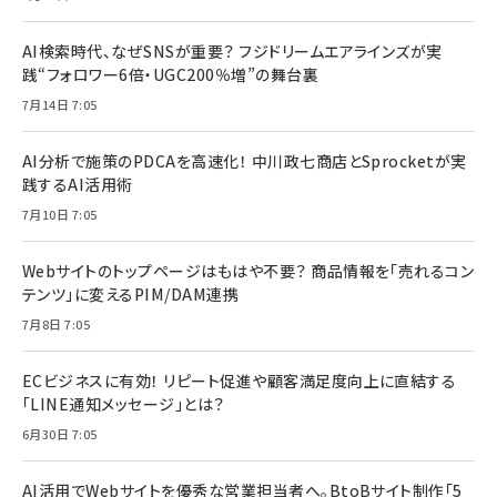
AI検索時代、なぜSNSが重要？ フジドリームエアラインズが実
践“フォロワー6倍・UGC200％増”の舞台裏
7月14日 7:05
AI分析で施策のPDCAを高速化！ 中川政七商店とSprocketが実
践するAI活用術
7月10日 7:05
Webサイトのトップページはもはや不要？ 商品情報を「売れるコン
テンツ」に変えるPIM/DAM連携
7月8日 7:05
ECビジネスに有効！ リピート促進や顧客満足度向上に直結する
「LINE通知メッセージ」とは？
6月30日 7:05
AI活用でWebサイトを優秀な営業担当者へ。BtoBサイト制作「5