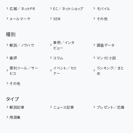
広報／ネットPR
EC／ネットショップ
モバイル
メールマーケ
SEM
その他
種別
事例／インタ
解説／ノウハウ
調査データ
ビュー
書評
コラム
マンガ/小説
便利ツール／サー
イベント／セミ
ランキング／まと
ビス
ナー
め
その他
タイプ
解説記事
ニュース記事
プレゼント／応募
用語集