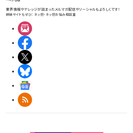
業界情報やナレッジが詰まったメルマガ配信やソーシャルもよろしくです！
姉妹サイトもぜひ：
ネッ担
・
ネッ担お悩み相談室
メルマガ
Facebook
X(エックス)
BlueSky
Googleニュース
RSS