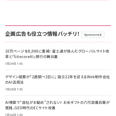
企画広告も役立つ情報バッチリ！
Sponsored
10万ページを8,000に激減！ 富士通が挑んだグローバルサイト改
革と「SitecoreAI」移行の舞台裏
7月29日 7:05
デザイン提案が「2週間→2日に」 設立22年を迎えるWeb制作会社
のAI活用法
7月28日 7:05
AI検索で“自社がお勧め”されない！ お米ギフトの八代目儀兵衛が
実践、GEO時代のECサイト改善
7月16日 7:05