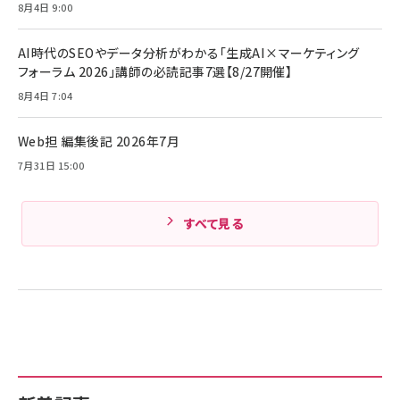
サッポロ 生ビール 黒ラベル 350ml 缶 24本 ビー
8月4日 9:00
ル ケース買い【6/30応募〆切! 黒ラベルビヤセラー
￥1,980
Anker PowerLine III Flow USB-C & USB-C
キャンペーン】
ケーブル Anker絡まないケーブル 240W 結束バン
AI時代のSEOやデータ分析がわかる「生成AI×マーケティング
￥4,857
ド付き USB PD対応 シリコン素材採用 iPhone
フォーラム 2026」講師の必読記事7選【8/27開催】
17 / 16 / 15 / Galaxy iPad Pro MacBook
￥1,890
Amazonランキングをもっと見る
Pro/Air 各種対応 (1.8m ミッドナイトブラック)
8月4日 7:04
Amazonランキングをもっと見る
Web担 編集後記 2026年7月
Amazonランキングをもっと見る
7月31日 15:00
すべて見る