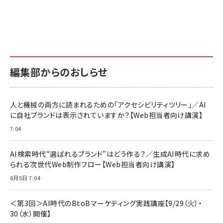
Amazon ビジネス・経済関連書籍 の売れ筋ランキン
Amazon 家電＆カメラ の売れ筋ランキング
Amazon パソコン・周辺機器 の売れ筋ランキング
グ
更新日時：2026/06/26 19:00
更新日時：2026/06/26 19:00
更新日時：2026/06/26 19:00
anan(アンアン)2026/07/01号 No.2501[魅
KIOXIA(キオクシア) 旧東芝メモリ microSD
KIOXIA(キオクシア) 旧東芝メモリ microSD
せるカラダ2026／宮舘涼太]
128GB UHS-I Class10 (最大読出速度
128GB UHS-I Class10 (最大読出速度
100MB/s) Nintendo Switch動作確認済 国
100MB/s) Nintendo Switch動作確認済 国
￥880
内サポート正規品 メーカー保証5年
内サポート正規品 メーカー保証5年
￥2,680
￥2,680
KLMEA128G
KLMEA128G
編集部からのおしらせ
anan(アンアン)2026/06/24号 No.2500増
刊 スペシャルエディション[王道エンタメの矜
NIMASO ガラスフィルム iPhone 17 用 保護
Amazon eギフトカード - Amazonロゴ - ク
持／BTS]
フィルム 強化ガラス 耐衝撃 高透過率 指紋防
ラシック
止 貼りやすい ガイド枠付き いPhone17 (6.3
人と機械の両方に読まれるための「アクセシビリティツリー」／AI
￥1,100
￥5,000
インチ) 対応 2枚セット DSP25F1698
に自社ブランドは表示されていますか？【Web担当者向け講演】
￥1,599
7:04
anan(アンアン)2026/07/08号
Anker PowerLine III Flow USB-C & USB-
No.2502[2026年後半、あなたの恋と運命／山
【New】Amazon Fire TV Stick HD | 手軽に
C ケーブル Anker絡まないケーブル 240W 結
田涼介]
ストリーミングをはじめよう | ストリーミングメ
束バンド付き USB PD対応 シリコン素材採用
AI検索時代“選ばれるブランド”はどう作る？／生成AI時代に求め
ディアプレイヤー
iPhone 17 / 16 / 15 / Galaxy iPad Pro
￥880
￥1,890
MacBook Pro/Air 各種対応 (1.8m ミッドナ
られる次世代Web制作フロー【Web担当者向け講演】
￥6,980
イトブラック)
8月5日 7:04
ママ投資家が育休中に１億貯めた株式投資
アサヒ飲料 モンスター エナジー 355ml×24
Anker Soundcore P31i (Bluetooth 6.1)
本
￥1,870
【完全ワイヤレスイヤホン/アクティブノイズキャ
＜第3回＞AI時代のBtoBマーケティング実践講座【9/29（火）・
￥4,192
ンセリング/マルチポイント接続 / 最大50時間
30（水）開催】
再生 / PSE技術基準適合】ブラック
￥5,990
組織の成果を最大化する ルールのデザイン