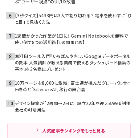
ぶ“ユーザー視点”のUI/UX改善
【3秒クイズ】5433円は3人で割り切れる？ 電卓を使わずに「ひ
と目」で見抜く方法
1週間かかった作業が1日に！ Gemini Notebookを無料で
使い倒す8つの活用術【1週間まとめ】
無料BIツール入門『いちばんやさしいGoogleデータポータル
の教本 人気講師が教える業務で使えるダッシュボード構築の
基本』を3名様にプレゼント
10万ページを8,000に激減！ 富士通が挑んだグローバルサイ
ト改革と「SitecoreAI」移行の舞台裏
デザイン提案が「2週間→2日に」 設立22年を迎えるWeb制作
会社のAI活用法
人気記事ランキングをもっと見る