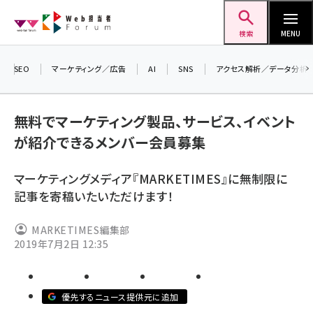
メ
Web担当者Forum
イ
検索
MENU
ン
コ
SEO
マーケティング／広告
AI
SNS
アクセス解析／データ分析
＼ 
ン
7月
テ
無料でマーケティング製品、サービス、イベント
差し
ン
が紹介できるメンバー会員募集
▼ア
ツ
seo (3516)
に
マーケティングメディア『MARKETIMES』に無制限に
ai (2799)
移
記事を寄稿いたいただけます！
動
youtube (2420)
MARKETIMES編集部
note (2308)
2019年7月2日 12:35
セミナー (2296)
z世代 (1617)
優先するニュース提供元に追加
meo (1274)