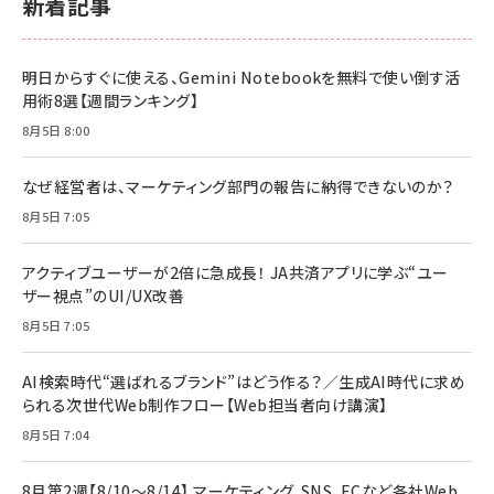
新着記事
明日からすぐに使える、Gemini Notebookを無料で使い倒す活
用術8選【週間ランキング】
8月5日 8:00
なぜ経営者は、マーケティング部門の報告に納得できないのか？
8月5日 7:05
アクティブユーザーが2倍に急成長！ JA共済アプリに学ぶ“ユー
ザー視点”のUI/UX改善
8月5日 7:05
AI検索時代“選ばれるブランド”はどう作る？／生成AI時代に求め
られる次世代Web制作フロー【Web担当者向け講演】
8月5日 7:04
8月第2週【8/10～8/14】 マーケティング、SNS、ECなど各社Web