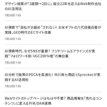
デザイン提案が「2週間→2日に」 設立22年を迎えるWeb制作会社
のAI活用法
7月28日 7:05
AI検索で“自社がお勧め”されない！ お米ギフトの八代目儀兵衛が
実践、GEO時代のECサイト改善
7月16日 7:05
AI検索時代、なぜSNSが重要？ フジドリームエアラインズが実
践“フォロワー6倍・UGC200％増”の舞台裏
7月14日 7:05
AI分析で施策のPDCAを高速化！ 中川政七商店とSprocketが実
践するAI活用術
7月10日 7:05
Webサイトのトップページはもはや不要？ 商品情報を「売れるコン
テンツ」に変えるPIM/DAM連携