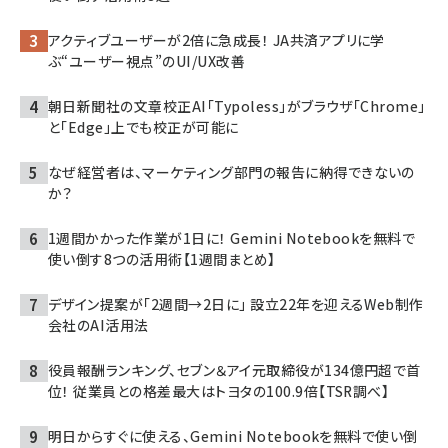
アクティブユーザーが2倍に急成長！ JA共済アプリに学
ぶ“ユーザー視点”のUI/UX改善
朝日新聞社の文章校正AI「Typoless」がブラウザ「Chrome」
と「Edge」上でも校正が可能に
なぜ経営者は、マーケティング部門の報告に納得できないの
か？
1週間かかった作業が1日に！ Gemini Notebookを無料で
使い倒す8つの活用術【1週間まとめ】
デザイン提案が「2週間→2日に」 設立22年を迎えるWeb制作
会社のAI活用法
役員報酬ランキング、セブン＆アイ元取締役が134億円超で首
位！ 従業員との格差最大はトヨタの100.9倍【TSR調べ】
明日からすぐに使える、Gemini Notebookを無料で使い倒