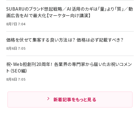
SUBARUのブランド想起戦略／AI活用のカギは「量」より「質」／動
画広告をAIで最大化【マーケター向け講演】
8月7日 7:04
価格を伏せて集客する良い方法は？ 価格は必ず記載すべき？
8月6日 7:05
祝・Web担創刊20周年！ 各業界の専門家から届いたお祝いコメン
ト（SEO編）
8月6日 7:05
新着記事をもっと見る