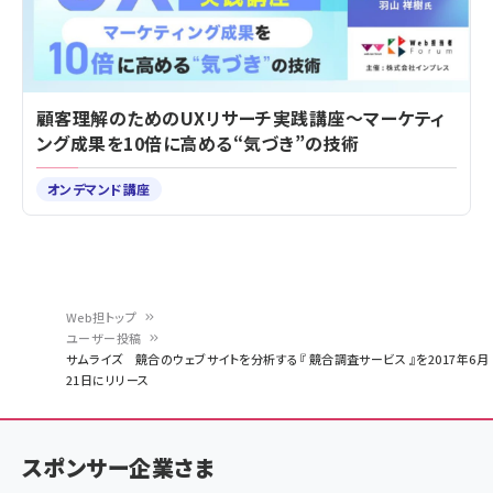
顧客理解のためのUXリサーチ実践講座～マーケティ
ング成果を10倍に高める“気づき”の技術
オンデマンド講座
Web担トップ
ユーザー投稿
パ
サムライズ 競合のウェブサイトを分析する『 競合調査サービス 』を2017年6月
21日にリリース
ン
く
ず
スポンサー企業さま