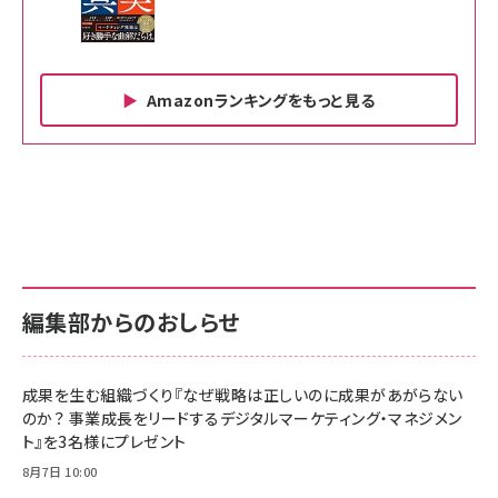
Amazonランキングをもっと見る
Amazon ビジネス・経済関連書籍 の売れ筋ランキン
Amazon 家電＆カメラ の売れ筋ランキング
Amazon パソコン・周辺機器 の売れ筋ランキング
グ
更新日時：2026/06/26 19:00
更新日時：2026/06/26 19:00
更新日時：2026/06/26 19:00
anan(アンアン)2026/07/01号 No.2501[魅せる
KIOXIA(キオクシア) 旧東芝メモリ microSD
KIOXIA(キオクシア) 旧東芝メモリ microSD
カラダ2026／宮舘涼太]
128GB UHS-I Class10 (最大読出速度
128GB UHS-I Class10 (最大読出速度
100MB/s) Nintendo Switch動作確認済 国内
100MB/s) Nintendo Switch動作確認済 国内
￥880
サポート正規品 メーカー保証5年 KLMEA128G
サポート正規品 メーカー保証5年 KLMEA128G
￥2,680
￥2,680
編集部からのおしらせ
anan(アンアン)2026/06/24号 No.2500増刊
スペシャルエディション[王道エンタメの矜持／
NIMASO ガラスフィルム iPhone 17 用 保護フィ
Amazon eギフトカード - Amazonロゴ - クラ
BTS]
ルム 強化ガラス 耐衝撃 高透過率 指紋防止 貼りや
シック
すい ガイド枠付き いPhone17 (6.3インチ) 対応
成果を生む組織づくり『なぜ戦略は正しいのに成果があがらない
￥1,100
￥5,000
2枚セット DSP25F1698
のか？ 事業成長をリードするデジタルマーケティング・マネジメン
￥1,599
ト』を3名様にプレゼント
anan(アンアン)2026/07/08号 No.2502[2026
Anker PowerLine III Flow USB-C & USB-C
年後半、あなたの恋と運命／山田涼介]
【New】Amazon Fire TV Stick HD | 手軽にスト
ケーブル Anker絡まないケーブル 240W 結束バン
8月7日 10:00
リーミングをはじめよう | ストリーミングメディアプ
ド付き USB PD対応 シリコン素材採用 iPhone