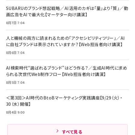
￥880
レイヤー
17 / 16 / 15 / Galaxy iPad Pro MacBook
￥1,890
Pro/Air 各種対応 (1.8m ミッドナイトブラック)
SUBARUのブランド想起戦略／AI活用のカギは「量」より「質」／動
￥6,980
画広告をAIで最大化【マーケター向け講演】
ママ投資家が育休中に１億貯めた株式投資
アサヒ飲料 モンスター エナジー 355ml×24本
￥1,870
8月7日 7:04
Anker Soundcore P31i (Bluetooth 6.1) 【完
￥4,192
全ワイヤレスイヤホン/アクティブノイズキャンセリ
ング/マルチポイント接続 / 最大50時間再生 / PSE
人と機械の両方に読まれるための「アクセシビリティツリー」／AI
組織の成果を最大化する ルールのデザイン
技術基準適合】ブラック
￥5,990
サッポロ 生ビール 黒ラベル 350ml 缶 24本 ビー
に自社ブランドは表示されていますか？【Web担当者向け講演】
￥1,980
ル ケース買い【6/30応募〆切! 黒ラベルビヤセラー
8月6日 7:04
キャンペーン】
Anker PowerLine III Flow USB-C & USB-C
ケーブル Anker絡まないケーブル 240W 結束バン
￥4,857
ド付き USB PD対応 シリコン素材採用 iPhone
AI検索時代“選ばれるブランド”はどう作る？／生成AI時代に求め
Amazonランキングをもっと見る
17 / 16 / 15 / Galaxy iPad Pro MacBook
￥1,890
られる次世代Web制作フロー【Web担当者向け講演】
Pro/Air 各種対応 (1.8m ミッドナイトブラック)
Amazonランキングをもっと見る
8月5日 7:04
Amazonランキングをもっと見る
＜第3回＞AI時代のBtoBマーケティング実践講座【9/29（火）・
30（水）開催】
8月4日 9:00
すべて見る