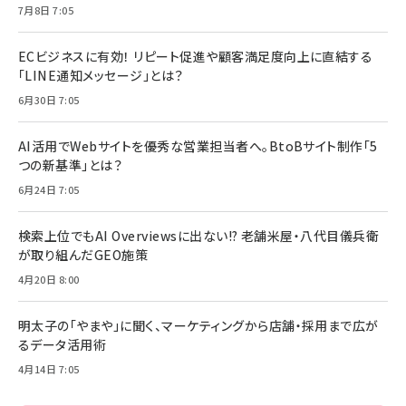
7月8日 7:05
ECビジネスに有効！ リピート促進や顧客満足度向上に直結する
「LINE通知メッセージ」とは？
6月30日 7:05
AI活用でWebサイトを優秀な営業担当者へ。BtoBサイト制作「5
つの新基準」とは？
6月24日 7:05
検索上位でもAI Overviewsに出ない!? 老舗米屋・八代目儀兵衛
が取り組んだGEO施策
4月20日 8:00
明太子の「やまや」に聞く、マーケティングから店舗・採用まで広が
るデータ活用術
4月14日 7:05