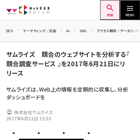
メ
Web担当者Forum
イ
検索
MENU
ン
コ
SEO
マーケティング／広告
AI
SNS
アクセス解析／データ分析
＼ 
ン
生成
テ
サムライズ 競合のウェブサイトを分析する『
るセ
ン
競合調査サービス 』を2017年6月21日にリ
202
ツ
seo (3538)
リース
▼申
に
ai (2820)
移
サムライズは、Web上の情報を定期的に収集し、分析
動
youtube (2444)
ダッシュボードを
note (2322)
株式会社サムライズ
セミナー (2315)
2017年6月21日 15:53
z世代 (1629)
meo (1281)