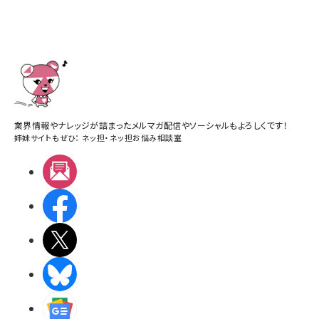
業界情報やナレッジが詰まったメルマガ配信やソーシャルもよろしくです！
姉妹サイトもぜひ：
ネッ担
・
ネッ担お悩み相談室
メルマガ
Facebook
X(エックス)
BlueSky
Googleニュース