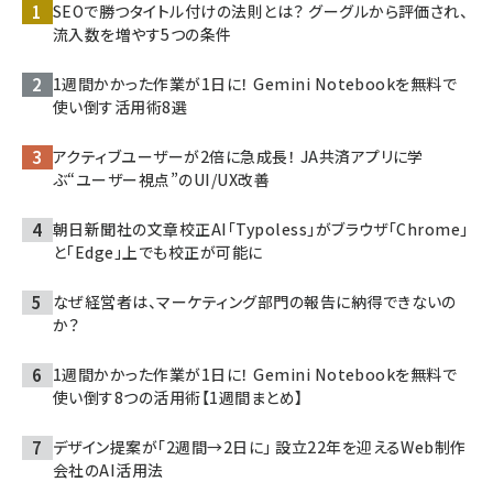
SEOで勝つタイトル付けの法則とは？ グーグルから評価され、
流入数を増やす5つの条件
1週間かかった作業が1日に！ Gemini Notebookを無料で
使い倒す活用術8選
アクティブユーザーが2倍に急成長！ JA共済アプリに学
ぶ“ユーザー視点”のUI/UX改善
朝日新聞社の文章校正AI「Typoless」がブラウザ「Chrome」
と「Edge」上でも校正が可能に
なぜ経営者は、マーケティング部門の報告に納得できないの
か？
1週間かかった作業が1日に！ Gemini Notebookを無料で
使い倒す8つの活用術【1週間まとめ】
デザイン提案が「2週間→2日に」 設立22年を迎えるWeb制作
会社のAI活用法