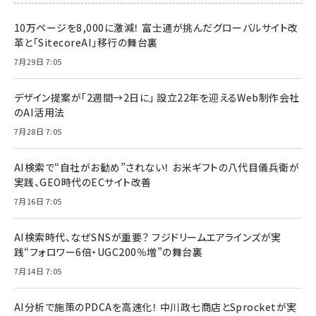
10万ページを8,000に激減！ 富士通が挑んだグローバルサイト改
革と「SitecoreAI」移行の舞台裏
7月29日 7:05
デザイン提案が「2週間→2日に」 設立22年を迎えるWeb制作会社
のAI活用法
7月28日 7:05
AI検索で“自社がお勧め”されない！ お米ギフトの八代目儀兵衛が
実践、GEO時代のECサイト改善
7月16日 7:05
AI検索時代、なぜSNSが重要？ フジドリームエアラインズが実
践“フォロワー6倍・UGC200％増”の舞台裏
7月14日 7:05
AI分析で施策のPDCAを高速化！ 中川政七商店とSprocketが実