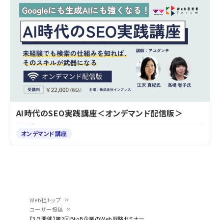
AI時代のSEO実践講座＜オンデマンド配信版＞
オンデマンド講座
Web担トップ
ユーザー投稿
パ
【3/3開催】第2回BtoB企業のWeb戦略セミナー