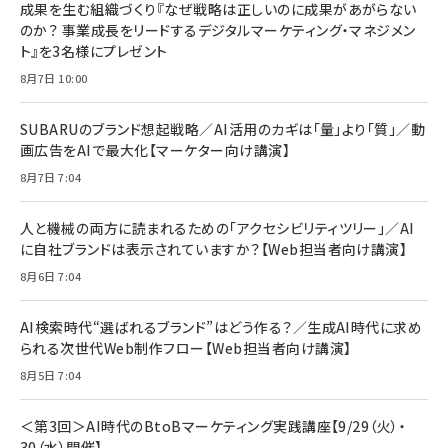
すい ガイド枠付き いPhone17 (6.3インチ) 対応
成果を生む組織づくり『なぜ戦略は正しいのに成果があがらない
￥1,100
￥5,000
2枚セット DSP25F1698
のか？ 事業成長をリードするデジタルマーケティング・マネジメン
￥1,599
ト』を3名様にプレゼント
anan(アンアン)2026/07/08号 No.2502[2026
Anker PowerLine III Flow USB-C & USB-C
年後半、あなたの恋と運命／山田涼介]
【New】Amazon Fire TV Stick HD | 手軽にスト
ケーブル Anker絡まないケーブル 240W 結束バン
8月7日 10:00
リーミングをはじめよう | ストリーミングメディアプ
ド付き USB PD対応 シリコン素材採用 iPhone
￥880
レイヤー
17 / 16 / 15 / Galaxy iPad Pro MacBook
￥1,890
Pro/Air 各種対応 (1.8m ミッドナイトブラック)
SUBARUのブランド想起戦略／AI活用のカギは「量」より「質」／動
￥6,980
画広告をAIで最大化【マーケター向け講演】
ママ投資家が育休中に１億貯めた株式投資
アサヒ飲料 モンスター エナジー 355ml×24本
￥1,870
8月7日 7:04
Anker Soundcore P31i (Bluetooth 6.1) 【完
￥4,192
全ワイヤレスイヤホン/アクティブノイズキャンセリ
ング/マルチポイント接続 / 最大50時間再生 / PSE
人と機械の両方に読まれるための「アクセシビリティツリー」／AI
組織の成果を最大化する ルールのデザイン
技術基準適合】ブラック
￥5,990
サッポロ 生ビール 黒ラベル 350ml 缶 24本 ビー
に自社ブランドは表示されていますか？【Web担当者向け講演】
￥1,980
ル ケース買い【6/30応募〆切! 黒ラベルビヤセラー
8月6日 7:04
キャンペーン】
Anker PowerLine III Flow USB-C & USB-C
ケーブル Anker絡まないケーブル 240W 結束バン
￥4,857
ド付き USB PD対応 シリコン素材採用 iPhone
AI検索時代“選ばれるブランド”はどう作る？／生成AI時代に求め
Amazonランキングをもっと見る
17 / 16 / 15 / Galaxy iPad Pro MacBook
￥1,890
られる次世代Web制作フロー【Web担当者向け講演】
Pro/Air 各種対応 (1.8m ミッドナイトブラック)
Amazonランキングをもっと見る
8月5日 7:04
Amazonランキングをもっと見る
＜第3回＞AI時代のBtoBマーケティング実践講座【9/29（火）・
30（水）開催】