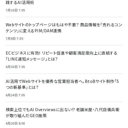
践するAI活用術
7月10日 7:05
Webサイトのトップページはもはや不要？ 商品情報を「売れるコン
テンツ」に変えるPIM/DAM連携
7月8日 7:05
ECビジネスに有効！ リピート促進や顧客満足度向上に直結する
「LINE通知メッセージ」とは？
6月30日 7:05
AI活用でWebサイトを優秀な営業担当者へ。BtoBサイト制作「5
つの新基準」とは？
6月24日 7:05
検索上位でもAI Overviewsに出ない!? 老舗米屋・八代目儀兵衛
が取り組んだGEO施策
4月20日 8:00