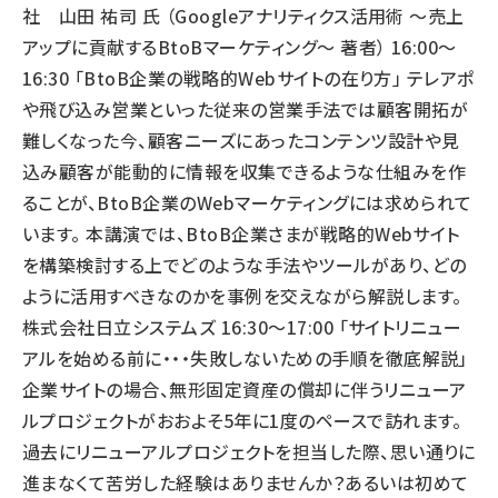
社 山田 祐司 氏 （Googleアナリティクス活用術 ～売上
アップに貢献するBtoBマーケティング～ 著者） 16:00～
16:30 「BtoB企業の戦略的Webサイトの在り方」 テレアポ
や飛び込み営業といった従来の営業手法では顧客開拓が
難しくなった今、顧客ニーズにあったコンテンツ設計や見
込み顧客が能動的に情報を収集できるような仕組みを作
ることが、BtoB企業のWebマーケティングには求められて
います。 本講演では、BtoB企業さまが戦略的Webサイト
を構築検討する上でどのような手法やツールがあり、どの
ように活用すべきなのかを事例を交えながら解説します。
株式会社日立システムズ 16:30～17:00 「サイトリニュー
アルを始める前に・・・失敗しないための手順を徹底解説」
企業サイトの場合、無形固定資産の償却に伴うリニューア
ルプロジェクトがおおよそ5年に1度のペースで訪れます。
過去にリニューアルプロジェクトを担当した際、思い通りに
進まなくて苦労した経験はありませんか？あるいは初めて