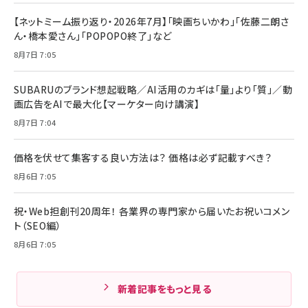
【ネットミーム振り返り・2026年7月】「映画ちいかわ」「佐藤二朗さ
ん・橋本愛さん」「POPOPO終了」など
8月7日 7:05
SUBARUのブランド想起戦略／AI活用のカギは「量」より「質」／動
画広告をAIで最大化【マーケター向け講演】
8月7日 7:04
価格を伏せて集客する良い方法は？ 価格は必ず記載すべき？
8月6日 7:05
祝・Web担創刊20周年！ 各業界の専門家から届いたお祝いコメン
ト（SEO編）
8月6日 7:05
新着記事をもっと見る