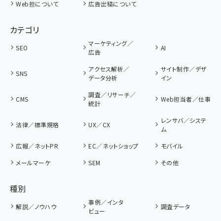
Web担について
広告出稿について
カテゴリ
マーケティング／
SEO
AI
広告
アクセス解析／
サイト制作／デザ
SNS
データ分析
イン
調査／リサーチ／
CMS
Web担当者／仕事
統計
レンサバ／システ
法律／標準規格
UX／CX
ム
広報／ネットPR
EC／ネットショップ
モバイル
メールマーケ
SEM
その他
種別
事例／インタ
解説／ノウハウ
調査データ
ビュー