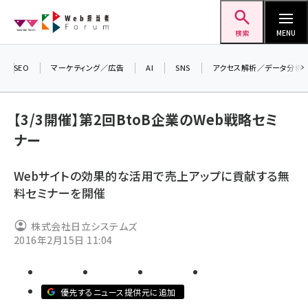
メ
Web担当者Forum
イ
検索
MENU
ン
コ
SEO
マーケティング／広告
AI
SNS
アクセス解析／データ分析
＼ 
ン
生成
テ
【3/3開催】第2回BtoB企業のWeb戦略セミ
るセ
ン
ナー
20
ツ
seo (3528)
▼申
に
Webサイトの効果的な活用で売上アップに貢献する無
ai (2811)
移
料セミナーを開催
動
youtube (2439)
株式会社日立システムズ
note (2315)
2016年2月15日 11:04
セミナー (2308)
z世代 (1623)
優先するニュース提供元に追加
meo (1277)