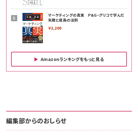
マーケティングの真実 P&G・グリコで学んだ
失敗と成長の法則
￥2,200
Amazonランキングをもっと見る
Amazon ビジネス・経済関連書籍 の売れ筋ランキン
Amazon 家電＆カメラ の売れ筋ランキング
Amazon パソコン・周辺機器 の売れ筋ランキング
グ
更新日時：2026/06/26 19:00
更新日時：2026/06/26 19:00
更新日時：2026/06/26 19:00
anan(アンアン)2026/07/01号 No.2501[魅せる
KIOXIA(キオクシア) 旧東芝メモリ microSD
KIOXIA(キオクシア) 旧東芝メモリ microSD
カラダ2026／宮舘涼太]
128GB UHS-I Class10 (最大読出速度
128GB UHS-I Class10 (最大読出速度
100MB/s) Nintendo Switch動作確認済 国内
100MB/s) Nintendo Switch動作確認済 国内
￥880
サポート正規品 メーカー保証5年 KLMEA128G
サポート正規品 メーカー保証5年 KLMEA128G
￥2,680
￥2,680
編集部からのおしらせ
anan(アンアン)2026/06/24号 No.2500増刊
スペシャルエディション[王道エンタメの矜持／
NIMASO ガラスフィルム iPhone 17 用 保護フィ
Amazon eギフトカード - Amazonロゴ - クラ
BTS]
ルム 強化ガラス 耐衝撃 高透過率 指紋防止 貼りや
シック