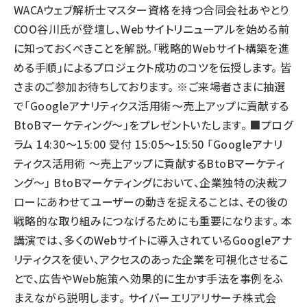
WACAウェブ解析士マスター資格を持つ合同会社あやとり
COO谷川氏が登壇し、Webサイトリニューアルを始める前
に知っておくべきことを解説。「戦略的Webサイト構築を進
める手順」によるプロジェクト成功のコツを伝授します。 皆
さまのご参加お待ちしております。 ※ご来場者さまに抽選
で「Googleアナリティクス活用術～売上アップに貢献する
BtoBマーケティング～」をプレゼントいたします。 ■プログ
ラム 14:30～15:00 受付 15:05～15:50 「Googleアナリ
ティクス活用術 ～売上アップに貢献するBtoBマーケティ
ング～」 BtoBマーケティングにおいて、企業独特の決裁フ
ローにあわせてユーザーの動きを捉えることは、その後の
戦略的な取り組みにつなげるためにも重要になります。 本
講演では、多くのWebサイトに導入されているGoogleアナ
リティクスを使い、アクセスのあった企業を可視化させるこ
とで、広告やWeb施策へ効果的に生かす手法を事例をふ
まえながら説明します。 サイバーエリアリサーチ株式会