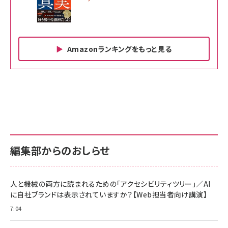
Amazonランキングをもっと見る
Amazon ビジネス・経済関連書籍 の売れ筋ランキン
Amazon 家電＆カメラ の売れ筋ランキング
Amazon パソコン・周辺機器 の売れ筋ランキング
グ
更新日時：2026/06/26 19:00
更新日時：2026/06/26 19:00
更新日時：2026/06/26 19:00
anan(アンアン)2026/07/01号 No.2501[魅
KIOXIA(キオクシア) 旧東芝メモリ microSD
KIOXIA(キオクシア) 旧東芝メモリ microSD
せるカラダ2026／宮舘涼太]
128GB UHS-I Class10 (最大読出速度
128GB UHS-I Class10 (最大読出速度
100MB/s) Nintendo Switch動作確認済 国
100MB/s) Nintendo Switch動作確認済 国
￥880
内サポート正規品 メーカー保証5年
内サポート正規品 メーカー保証5年
￥2,680
￥2,680
KLMEA128G
KLMEA128G
編集部からのおしらせ
anan(アンアン)2026/06/24号 No.2500増
刊 スペシャルエディション[王道エンタメの矜
NIMASO ガラスフィルム iPhone 17 用 保護
Amazon eギフトカード - Amazonロゴ - ク
持／BTS]
フィルム 強化ガラス 耐衝撃 高透過率 指紋防
ラシック
止 貼りやすい ガイド枠付き いPhone17 (6.3
人と機械の両方に読まれるための「アクセシビリティツリー」／AI
￥1,100
￥5,000
インチ) 対応 2枚セット DSP25F1698
に自社ブランドは表示されていますか？【Web担当者向け講演】
￥1,599
7:04
anan(アンアン)2026/07/08号 No.2502[2026
Anker PowerLine III Flow USB-C & USB-C
年後半、あなたの恋と運命／山田涼介]
【New】Amazon Fire TV Stick HD | 手軽にスト
ケーブル Anker絡まないケーブル 240W 結束バン
リーミングをはじめよう | ストリーミングメディアプ
ド付き USB PD対応 シリコン素材採用 iPhone