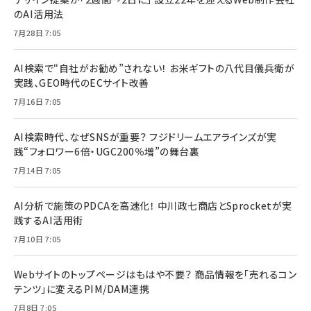
のAI活用法
7月28日 7:05
AI検索で“自社がお勧め”されない！ お米ギフトの八代目儀兵衛が
実践、GEO時代のECサイト改善
7月16日 7:05
AI検索時代、なぜSNSが重要？ フジドリームエアラインズが実
践“フォロワー6倍・UGC200％増”の舞台裏
7月14日 7:05
AI分析で施策のPDCAを高速化！ 中川政七商店とSprocketが実
践するAI活用術
7月10日 7:05
Webサイトのトップページはもはや不要？ 商品情報を「売れるコン
テンツ」に変えるPIM/DAM連携
7月8日 7:05