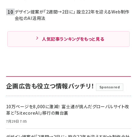
デザイン提案が「2週間→2日に」 設立22年を迎えるWeb制作
会社のAI活用法
人気記事ランキングをもっと見る
企画広告も役立つ情報バッチリ！
Sponsored
10万ページを8,000に激減！ 富士通が挑んだグローバルサイト改
革と「SitecoreAI」移行の舞台裏
7月29日 7:05
デザイン提案が「2週間→2日に」 設立22年を迎えるWeb制作会社