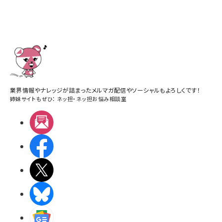
業界情報やナレッジが詰まったメルマガ配信やソーシャルもよろしくです！
姉妹サイトもぜひ：
ネッ担
・
ネッ担お悩み相談室
メルマガ
Facebook
X(エックス)
BlueSky
Googleニュース