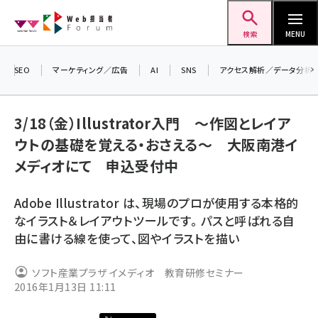
メ
Web担当者Forum
イ
検索
MENU
ン
コ
SEO
マーケティング／広告
AI
SNS
アクセス解析／データ分析
＼ 
ン
7月
テ
3/18（金）Illustrator入門 〜作図とレイア
差
ン
ウトの基礎を覚える・おさえる〜 大阪南港イ
▼
ツ
seo (3516)
メディオにて 申込受付中
に
ai (2799)
移
Adobe Illustrator は、現場のプロが使用する本格的
動
youtube (2420)
なイラスト＆レイアウトツールです。 パスと呼ばれる自
由に書ける線を使って、図やイラストを描い
note (2308)
セミナー (2296)
ソフト産業プラザ イメディオ 教育研修セミナー
2016年1月13日 11:11
z世代 (1617)
meo (1274)