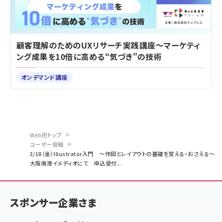
顧客理解のためのUXリサーチ実践講座～マーケティ
ング成果を10倍に高める“気づき”の技術
オンデマンド講座
Web担トップ
ユーザー投稿
パ
3/18（金）Illustrator入門 〜作図とレイアウトの基礎を覚える・おさえる〜
大阪南港イメディオにて 申込受付...
ン
く
ず
スポンサー企業さま