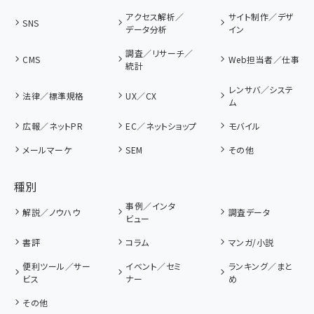
アクセス解析／
サイト制作／デザ
SNS
データ分析
イン
調査／リサーチ／
CMS
Web担当者／仕事
統計
レンサバ／システ
法律／標準規格
UX／CX
ム
広報／ネットPR
EC／ネットショップ
モバイル
メールマーケ
SEM
その他
種別
事例／インタ
解説／ノウハウ
調査データ
ビュー
書評
コラム
マンガ/小説
便利ツール／サー
イベント／セミ
ランキング／まと
ビス
ナー
め
その他