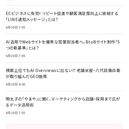
ECビジネスに有効！ リピート促進や顧客満足度向上に直結する
「LINE通知メッセージ」とは？
6月30日 7:05
AI活用でWebサイトを優秀な営業担当者へ。BtoBサイト制作「5
つの新基準」とは？
6月24日 7:05
検索上位でもAI Overviewsに出ない!? 老舗米屋・八代目儀兵衛
が取り組んだGEO施策
4月20日 8:00
明太子の「やまや」に聞く、マーケティングから店舗・採用まで広が
るデータ活用術
4月14日 7:05