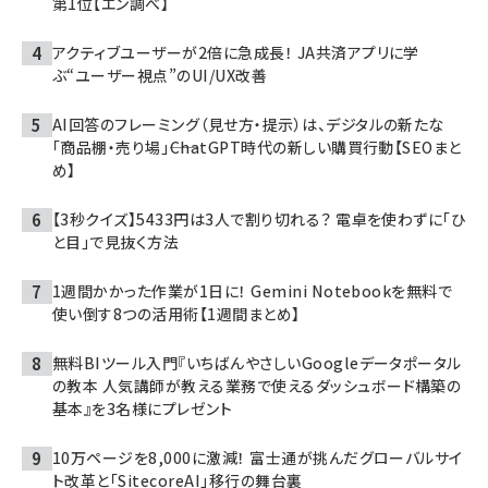
第1位【エン調べ】
アクティブユーザーが2倍に急成長！ JA共済アプリに学
ぶ“ユーザー視点”のUI/UX改善
AI回答のフレーミング（見せ方・提示）は、デジタルの新たな
「商品棚・売り場」――ChatGPT時代の新しい購買行動【SEOまと
め】
【3秒クイズ】5433円は3人で割り切れる？ 電卓を使わずに「ひ
と目」で見抜く方法
1週間かかった作業が1日に！ Gemini Notebookを無料で
使い倒す8つの活用術【1週間まとめ】
無料BIツール入門『いちばんやさしいGoogleデータポータル
の教本 人気講師が教える業務で使えるダッシュボード構築の
基本』を3名様にプレゼント
10万ページを8,000に激減！ 富士通が挑んだグローバルサイ
ト改革と「SitecoreAI」移行の舞台裏