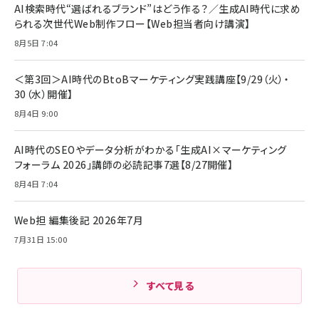
￥880
AI検索時代“選ばれるブランド”はどう作る？／生成AI時代に求め
レイヤー
17 / 16 / 15 / Galaxy iPad Pro MacBook
￥1,890
Pro/Air 各種対応 (1.8m ミッドナイトブラック)
られる次世代Web制作フロー【Web担当者向け講演】
￥6,980
ママ投資家が育休中に１億貯めた株式投資
8月5日 7:04
アサヒ飲料 モンスター エナジー 355ml×24本
￥1,870
Anker Soundcore P31i (Bluetooth 6.1) 【完
￥4,192
全ワイヤレスイヤホン/アクティブノイズキャンセリ
＜第3回＞AI時代のBtoBマーケティング実践講座【9/29（火）・
ング/マルチポイント接続 / 最大50時間再生 / PSE
30（水）開催】
組織の成果を最大化する ルールのデザイン
技術基準適合】ブラック
￥5,990
サッポロ 生ビール 黒ラベル 350ml 缶 24本 ビー
8月4日 9:00
￥1,980
ル ケース買い【6/30応募〆切! 黒ラベルビヤセラー
キャンペーン】
Anker PowerLine III Flow USB-C & USB-C
ケーブル Anker絡まないケーブル 240W 結束バン
￥4,857
AI時代のSEOやデータ分析がわかる「生成AI×マーケティング
ド付き USB PD対応 シリコン素材採用 iPhone
フォーラム 2026」講師の必読記事7選【8/27開催】
Amazonランキングをもっと見る
17 / 16 / 15 / Galaxy iPad Pro MacBook
￥1,890
Pro/Air 各種対応 (1.8m ミッドナイトブラック)
8月4日 7:04
Amazonランキングをもっと見る
Web担 編集後記 2026年7月
Amazonランキングをもっと見る
7月31日 15:00
すべて見る