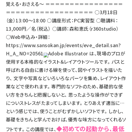
覚える・おさえる〜 ＝＝＝＝＝＝＝＝＝＝＝＝＝＝＝＝
＝＝＝＝＝＝＝＝＝＝＝＝＝＝＝＝＝＝ ○3月18日
（金）13:00～18:00 ○講座形式：PC実習型 ○聴講料：
13,000円／名（税込） ○講師：森和恵氏（r360studio）
○Web申込み・詳細：
https://www.sansokan.jp/events/eve_detail.san?
H_A_NO=20561
Adobe Illustrator
は、現場のプロが
使用する本格的なイラスト＆レイアウトツールです。 パスと
呼ばれる自由に書ける線を使って、図やイラストを描いた
り、 文字や写真などいろいろなパーツを集め、レイアウト作
業などで使われます。 専門的なソフトのため、基礎的な使
い方をきちんと把握しないと、 思ったような操作ができず
についストレスがたまってしまいます。 とりあえず適当に…
という感じでは、使うことがむずかしいソフトです。 しかし、
基礎をきちんと学んでおけば、優秀な味方になってくれるソ
◆初めての起動から、最低
フトです。 この講座では、