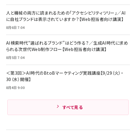
￥1,870
￥4,192
全ワイヤレスイヤホン/アクティブノイズキャンセリ
ング/マルチポイント接続 / 最大50時間再生 / PSE
人と機械の両方に読まれるための「アクセシビリティツリー」／AI
技術基準適合】ブラック
￥5,990
組織の成果を最大化する ルールのデザイン
サッポロ 生ビール 黒ラベル 350ml 缶 24本 ビー
に自社ブランドは表示されていますか？【Web担当者向け講演】
ル ケース買い【6/30応募〆切! 黒ラベルビヤセラー
￥1,980
8月6日 7:04
キャンペーン】
Anker PowerLine III Flow USB-C & USB-C
ケーブル Anker絡まないケーブル 240W 結束バン
￥4,857
ド付き USB PD対応 シリコン素材採用 iPhone
AI検索時代“選ばれるブランド”はどう作る？／生成AI時代に求め
17 / 16 / 15 / Galaxy iPad Pro MacBook
￥1,890
られる次世代Web制作フロー【Web担当者向け講演】
Amazonランキングをもっと見る
Pro/Air 各種対応 (1.8m ミッドナイトブラック)
Amazonランキングをもっと見る
8月5日 7:04
Amazonランキングをもっと見る
＜第3回＞AI時代のBtoBマーケティング実践講座【9/29（火）・
30（水）開催】
8月4日 9:00
すべて見る