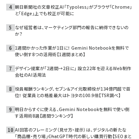
朝日新聞社の文章校正AI「Typoless」がブラウザ「Chrome」
と「Edge」上でも校正が可能に
なぜ経営者は、マーケティング部門の報告に納得できないの
か？
1週間かかった作業が1日に！ Gemini Notebookを無料で
使い倒す8つの活用術【1週間まとめ】
デザイン提案が「2週間→2日に」 設立22年を迎えるWeb制作
会社のAI活用法
役員報酬ランキング、セブン＆アイ元取締役が134億円超で首
位！ 従業員との格差最大はトヨタの100.9倍【TSR調べ】
明日からすぐに使える、Gemini Notebookを無料で使い倒
す活用術8選【週間ランキング】
AI回答のフレーミング（見せ方・提示）は、デジタルの新たな
「商品棚・売り場」――ChatGPT時代の新しい購買行動【SEOまと