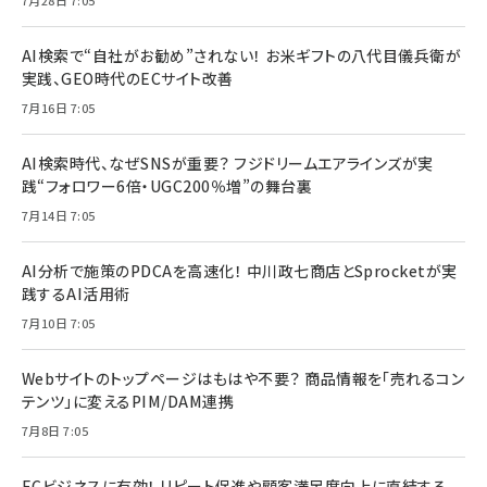
AI検索で“自社がお勧め”されない！ お米ギフトの八代目儀兵衛が
実践、GEO時代のECサイト改善
7月16日 7:05
AI検索時代、なぜSNSが重要？ フジドリームエアラインズが実
践“フォロワー6倍・UGC200％増”の舞台裏
7月14日 7:05
AI分析で施策のPDCAを高速化！ 中川政七商店とSprocketが実
践するAI活用術
7月10日 7:05
Webサイトのトップページはもはや不要？ 商品情報を「売れるコン
テンツ」に変えるPIM/DAM連携
7月8日 7:05
ECビジネスに有効！ リピート促進や顧客満足度向上に直結する