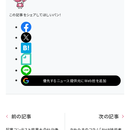
この記事をシェアしてほしいパン！
シェアする
ポストする
>ブクマする
noteで書く
LINEで送る
優先するニュース提供元にWeb担を追加
前の記事
次の記事
起業コンテスト世界大会仙台予
かわたまのコラム「PHP技術者