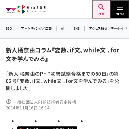
メ
Web担当者Forum
イ
検索
MENU
ン
コ
SEO
マーケティング／広告
AI
SNS
アクセス解析／データ分析
＼ 
ン
生成
テ
新人橘奈由コラム『変数、if文、while文 、for
るセ
ン
文を学んでみる』
202
ツ
seo (3532)
▼申
に
「新人 橘奈由のPHP初級試験合格までの60日」の第
ai (2814)
移
02号『変数、if文、while文 、for文を学んでみる』を公
動
youtube (2441)
開しました。
note (2317)
一般社団法人PHP技術者認定機構
セミナー (2310)
2014年11月16日 16:14
z世代 (1623)
meo (1277)