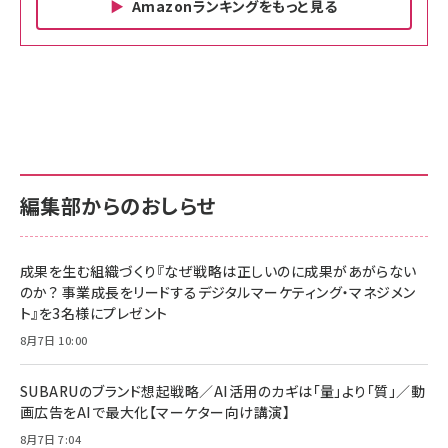
Amazonランキングをもっと見る
Amazon ビジネス・経済関連書籍 の売れ筋ランキン
Amazon 家電＆カメラ の売れ筋ランキング
Amazon パソコン・周辺機器 の売れ筋ランキング
グ
更新日時：2026/06/26 19:00
更新日時：2026/06/26 19:00
更新日時：2026/06/26 19:00
anan(アンアン)2026/07/01号 No.2501[魅
KIOXIA(キオクシア) 旧東芝メモリ microSD
KIOXIA(キオクシア) 旧東芝メモリ microSD
せるカラダ2026／宮舘涼太]
128GB UHS-I Class10 (最大読出速度
128GB UHS-I Class10 (最大読出速度
100MB/s) Nintendo Switch動作確認済 国
100MB/s) Nintendo Switch動作確認済 国
￥880
内サポート正規品 メーカー保証5年
内サポート正規品 メーカー保証5年
￥2,680
￥2,680
KLMEA128G
KLMEA128G
編集部からのおしらせ
anan(アンアン)2026/06/24号 No.2500増
刊 スペシャルエディション[王道エンタメの矜
NIMASO ガラスフィルム iPhone 17 用 保護
Amazon eギフトカード - Amazonロゴ - ク
持／BTS]
フィルム 強化ガラス 耐衝撃 高透過率 指紋防
ラシック
止 貼りやすい ガイド枠付き いPhone17 (6.3
成果を生む組織づくり『なぜ戦略は正しいのに成果があがらない
￥1,100
￥5,000
インチ) 対応 2枚セット DSP25F1698
のか？ 事業成長をリードするデジタルマーケティング・マネジメン
￥1,599
ト』を3名様にプレゼント
anan(アンアン)2026/07/08号
Anker PowerLine III Flow USB-C & USB-
No.2502[2026年後半、あなたの恋と運命／山
【New】Amazon Fire TV Stick HD | 手軽に
C ケーブル Anker絡まないケーブル 240W 結
8月7日 10:00
田涼介]
ストリーミングをはじめよう | ストリーミングメ
束バンド付き USB PD対応 シリコン素材採用
ディアプレイヤー
iPhone 17 / 16 / 15 / Galaxy iPad Pro
￥880
￥1,890
MacBook Pro/Air 各種対応 (1.8m ミッドナ
SUBARUのブランド想起戦略／AI活用のカギは「量」より「質」／動
￥6,980
イトブラック)
画広告をAIで最大化【マーケター向け講演】
ママ投資家が育休中に１億貯めた株式投資
アサヒ飲料 モンスター エナジー 355ml×24本
8月7日 7:04
Anker Soundcore P31i (Bluetooth 6.1) 【完