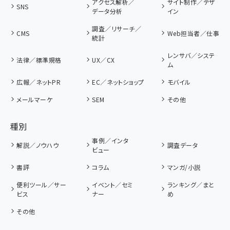
アクセス解析／
サイト制作／デザ
SNS
データ分析
イン
調査／リサーチ／
CMS
Web担当者／仕事
統計
レンサバ／システ
法律／標準規格
UX／CX
ム
広報／ネットPR
EC／ネットショップ
モバイル
メールマーケ
SEM
その他
種別
事例／インタ
解説／ノウハウ
調査データ
ビュー
書評
コラム
マンガ/小説
便利ツール／サー
イベント／セミ
ランキング／まと
ビス
ナー
め
その他