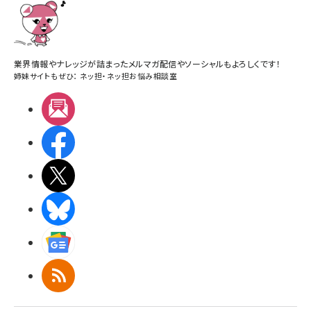
業界情報やナレッジが詰まったメルマガ配信やソーシャルもよろしくです！
姉妹サイトもぜひ：
ネッ担
・
ネッ担お悩み相談室
メルマガ
Facebook
X(エックス)
BlueSky
Googleニュース
RSS