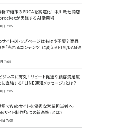
I分析で施策のPDCAを高速化！ 中川政七商店
procketが実践するAI活用術
0日 7:05
ebサイトのトップページはもはや不要？ 商品
を「売れるコンテンツ」に変えるPIM/DAM連
日 7:05
Cビジネスに有効！ リピート促進や顧客満足度
上に直結する「LINE通知メッセージ」とは？
0日 7:05
I活用でWebサイトを優秀な営業担当者へ。
oBサイト制作「5つの新基準」とは？
4日 7:05