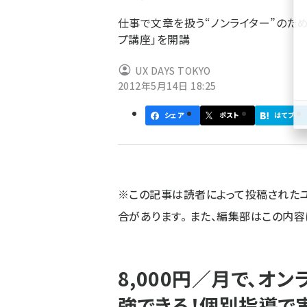
ず
仕事で文章を扱う“ノンライター”のため
プ講座」を開講
UX DAYS TOKYO
2012年5月14日 18:25
シェア
ポスト
はてブ
※この記事は読者によって投稿された
合があります。 また、編集部はこの内
8,000円／月で、オ
強できる！個別指導で