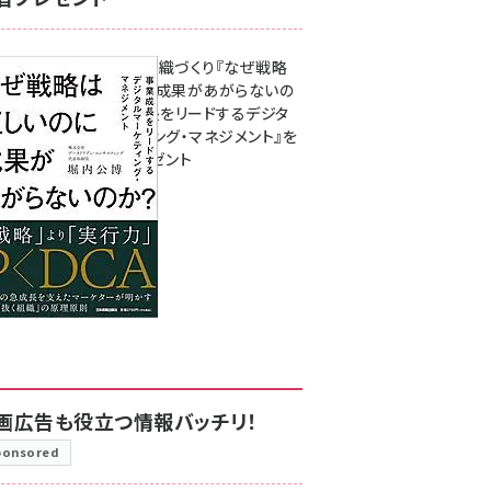
成果を生む組織づくり『なぜ戦略
は正しいのに成果があがらないの
か？ 事業成長をリードするデジタ
ルマーケティング・マネジメント』を
3名様にプレゼント
8月7日 10:00
画広告も役立つ情報バッチリ！
ponsored