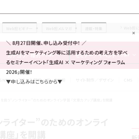
Forum
Web担
Web担ビギナー
Web担メルマガ
連載・特集
＼ 8月27日開催、申し込み受付中！ ／
生成AIをマーケティング等に活用するための考え方を学べ
カテゴリ／種別
セミナー／イベント
から探す
から探す
るセミナーイベント「生成AI × マーケティング フォーラム
2026」開催！
SNS
アクセス解析／データ分析
サイト制作／デザイン
CMS
▼申し込みはこちらから▼
を扱う“ノンライター”のためのオンライン学習 「文章力アップ講座」を開講
ンライター”のためのオンライ
講座」を開講
新