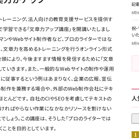
記
8月6
ントレーニング、法人向けの教育支援サービスを提供す
インで学習できる「文章力アップ講座」を開講いたしまし
祝
いた
マンやWebサイト制作者など、プロのライターではな
8月6
、文章力を高めるトレーニングを行うオンライン形式
の台頭により、今後ますます情報を発信するために「文章
していきます。また、一般的なWebサイトの制作や運用
に従事するという例はあまりなく、企業の広報、宣伝
ト制作を兼務する場合や、外部のWeb制作会社にテキ
人
とんどです。 自社のCIやSEOを考慮してテキストの
なければやらない作業になかなかリソースを割けない
でしょう。この講座は、そうした「プロのライターでは
くことを目的としています。