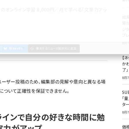
のオンライン学習 8,000円／月で学べる「文章力アッ
成
果
ジ
プ
8月7
Bluesky
優先するニュース提供元に追加
【ネ
かわ
了
8月7
ユーザー投稿のため、編集部の見解や意向と異なる場
容について正確性を保証できません。
S
「
タ
8月7
ンラインで自分の好きな時間に勉
実力がアップ
価