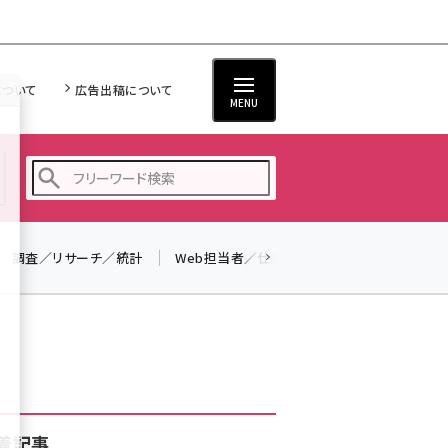
について
広告出稿について
MENU
調査／リサーチ／統計
Web担当者／仕事
法律／標準規格
seo (3536)
ai (2818)
youtube (2444)
note (2320)
セミナー (2313)
着記事