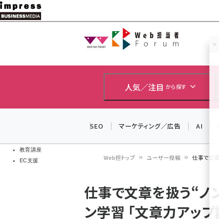
メ
イ
Web担当者
Web担当者
ン
EC担当者
コ
製品導入
ン
企業IT
ソフト開発
テ
人気／注目
から探す
IoT・AI
ン
DCクラウド
研究・調査
ツ
SEO
マーケティング／広告
AI
エネルギー
に
ドローン
移
教育講座
Web担トップ
ユーザー投稿
仕事で文章
EC支援
動
パ
仕事で文章を扱う“ノ
ン
ン学習 「文章力アップ
く