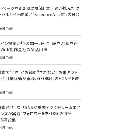
万ページを8,000に激減！ 富士通が挑んだグ
バルサイト改革と「SitecoreAI」移行の舞台
9日 7:05
ザイン提案が「2週間→2日に」 設立22年を迎
るWeb制作会社のAI活用法
8日 7:05
I検索で“自社がお勧め”されない！ お米ギフト
八代目儀兵衛が実践、GEO時代のECサイト改
6日 7:05
検索時代、なぜSNSが重要？ フジドリームエア
ンズが実践“フォロワー6倍・UGC200％
”の舞台裏
4日 7:05