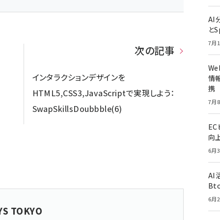
A
とS
7月1
次の記事
W
インタラクションデザインを
情報
携
HTML5,CSS3,JavaScriptで実現しよう：
7月8
SwapSkillsDoubbble(6)
E
向
6月3
A
Bt
6月2
YS TOKYO