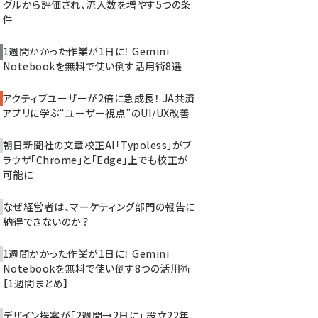
グルから評価され、流入数を増やす5つの条
件
1週間かかった作業が1日に！ Gemini
Notebookを無料で使い倒す活用術8選
アクティブユーザーが2倍に急成長！ JA共済
アプリに学ぶ“ユーザー視点”のUI/UX改善
朝日新聞社の文章校正AI「Typoless」がブ
ラウザ「Chrome」と「Edge」上でも校正が
可能に
なぜ経営者は、マーケティング部門の報告に
納得できないのか？
1週間かかった作業が1日に！ Gemini
Notebookを無料で使い倒す8つの活用術
【1週間まとめ】
デザイン提案が「2週間→2日に」 設立22年