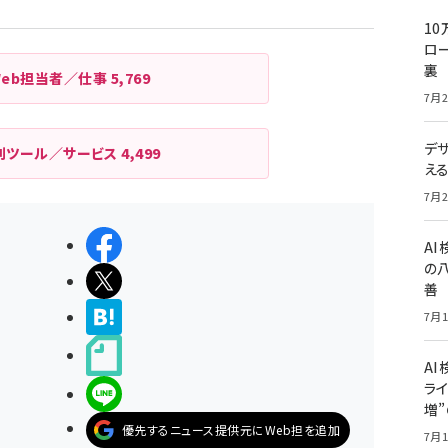
10
ロー
裏
Web担当者／仕事
5,769
7月2
デ
利ツール／サービス
4,499
え
7月2
シェアする
A
の
ポストする
善
>ブクマする
7月1
noteで書く
AI
ライ
LINEで送る
増
優先するニュース提供元にWeb担を追加
7月1