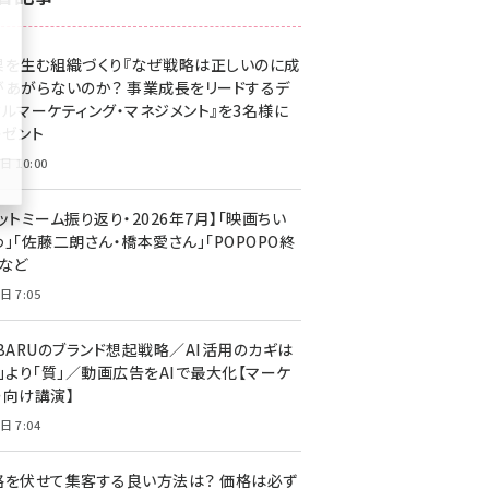
z世代 (1629)
果を生む組織づくり『なぜ戦略は正しいのに成
meo (1279)
があがらないのか？ 事業成長をリードするデ
llmo (1167)
タルマーケティング・マネジメント』を3名様に
レゼント
日 10:00
ットミーム振り返り・2026年7月】「映画ちい
」「佐藤二朗さん・橋本愛さん」「POPOPO終
」など
日 7:05
UBARUのブランド想起戦略／AI活用のカギは
量」より「質」／動画広告をAIで最大化【マーケ
ー向け講演】
日 7:04
格を伏せて集客する良い方法は？ 価格は必ず