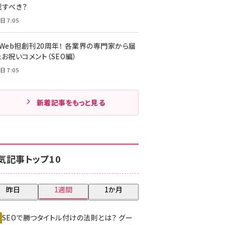
載すべき？
日 7:05
・Web担創刊20周年！ 各業界の専門家から届
お祝いコメント（SEO編）
日 7:05
新着記事をもっと見る
気記事トップ10
昨日
1週間
1か月
SEOで勝つタイトル付けの法則とは？ グー