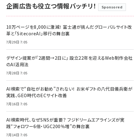
企画広告も役立つ情報バッチリ！
Sponsored
10万ページを8,000に激減！ 富士通が挑んだグローバルサイト改
革と「SitecoreAI」移行の舞台裏
7月29日 7:05
デザイン提案が「2週間→2日に」 設立22年を迎えるWeb制作会社
のAI活用法
7月28日 7:05
AI検索で“自社がお勧め”されない！ お米ギフトの八代目儀兵衛が
実践、GEO時代のECサイト改善
7月16日 7:05
AI検索時代、なぜSNSが重要？ フジドリームエアラインズが実
践“フォロワー6倍・UGC200％増”の舞台裏
7月14日 7:05