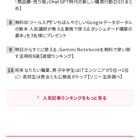
「商品棚・売り場」――ChatGPT時代の新しい購買行動【SEOまと
め】
無料BIツール入門『いちばんやさしいGoogleデータポータル
の教本 人気講師が教える業務で使えるダッシュボード構築の
基本』を3名様にプレゼント
明日からすぐに使える、Gemini Notebookを無料で使い倒
す活用術8選【週間ランキング】
将来なりたい職業、男子中学生はITエンジニアが5位→1位
に！ 高校生は男女とも公務員がトップ【ソニー生命調べ】
人気記事ランキングをもっと見る