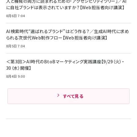
人と機械の両方に読まれるための「アクセシビリティツリー」／AI
組織の成果を最大化する ルールのデザイン
技術基準適合】ブラック
￥5,990
サッポロ 生ビール 黒ラベル 350ml 缶 24本 ビー
に自社ブランドは表示されていますか？【Web担当者向け講演】
￥1,980
ル ケース買い【6/30応募〆切! 黒ラベルビヤセラー
8月6日 7:04
キャンペーン】
Anker PowerLine III Flow USB-C & USB-C
ケーブル Anker絡まないケーブル 240W 結束バン
￥4,857
ド付き USB PD対応 シリコン素材採用 iPhone
AI検索時代“選ばれるブランド”はどう作る？／生成AI時代に求め
Amazonランキングをもっと見る
17 / 16 / 15 / Galaxy iPad Pro MacBook
￥1,890
られる次世代Web制作フロー【Web担当者向け講演】
Pro/Air 各種対応 (1.8m ミッドナイトブラック)
Amazonランキングをもっと見る
8月5日 7:04
Amazonランキングをもっと見る
＜第3回＞AI時代のBtoBマーケティング実践講座【9/29（火）・
30（水）開催】
8月4日 9:00
すべて見る