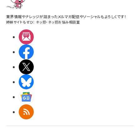
業界情報やナレッジが詰まったメルマガ配信やソーシャルもよろしくです！
姉妹サイトもぜひ：
ネッ担
・
ネッ担お悩み相談室
メルマガ
Facebook
X(エックス)
BlueSky
Googleニュース
RSS