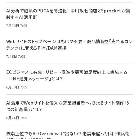
AI分析で施策のPDCAを高速化！ 中川政七商店とSprocketが実
践するAI活用術
7月10日 7:05
Webサイトのトップページはもはや不要？ 商品情報を「売れるコン
テンツ」に変えるPIM/DAM連携
7月8日 7:05
ECビジネスに有効！ リピート促進や顧客満足度向上に直結する
「LINE通知メッセージ」とは？
6月30日 7:05
AI活用でWebサイトを優秀な営業担当者へ。BtoBサイト制作「5
つの新基準」とは？
6月24日 7:05
検索上位でもAI Overviewsに出ない!? 老舗米屋・八代目儀兵衛