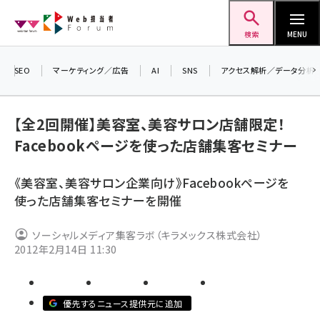
メ
Web担当者Forum
イ
検索
MENU
ン
コ
SEO
マーケティング／広告
AI
SNS
アクセス解析／データ分析
＼ 
ン
生成
テ
【全2回開催】美容室、美容サロン店舗限定！
るセ
ン
Facebookページを使った店舗集客セミナー
202
ツ
seo (3524)
▼申
に
《美容室、美容サロン企業向け》Facebookページを
ai (2804)
移
使った店舗集客セミナーを開催
動
youtube (2431)
ソーシャルメディア集客ラボ（キラメックス株式会社）
note (2312)
2012年2月14日 11:30
セミナー (2306)
z世代 (1622)
優先するニュース提供元に追加
meo (1275)