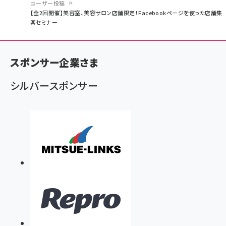
ユーザー投稿
パ
【全2回開催】美容室、美容サロン店舗限定！Facebookページを使った店舗集
客セミナー
ン
く
ず
スポンサー企業さま
シルバースポンサー