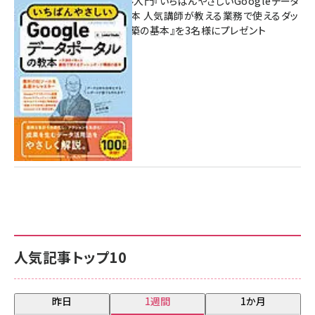
無料BIツール入門『いちばんやさしいGoogleデータ
ポータルの教本 人気講師が教える業務で使えるダッ
シュボード構築の基本』を3名様にプレゼント
7月31日 10:00
人気記事トップ10
昨日
1週間
1か月