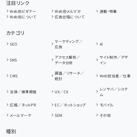
注目リンク
Web担ビギナー
Web担メルマガ
連載・特集
Web担について
広告出稿について
カテゴリ
マーケティング／
SEO
AI
広告
アクセス解析／
サイト制作／デザ
SNS
データ分析
イン
調査／リサーチ／
CMS
Web担当者／仕事
統計
レンサバ／システ
法律／標準規格
UX／CX
ム
広報／ネットPR
EC／ネットショップ
モバイル
メールマーケ
SEM
その他
種別