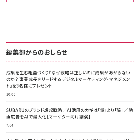
Amazon ビジネス・経済関連書籍 の売れ筋ランキン
Amazon 家電＆カメラ の売れ筋ランキング
Amazon パソコン・周辺機器 の売れ筋ランキング
グ
更新日時：2026/06/26 19:00
更新日時：2026/06/26 19:00
更新日時：2026/06/26 19:00
anan(アンアン)2026/07/01号 No.2501[魅せる
KIOXIA(キオクシア) 旧東芝メモリ microSD
KIOXIA(キオクシア) 旧東芝メモリ microSD
カラダ2026／宮舘涼太]
128GB UHS-I Class10 (最大読出速度
128GB UHS-I Class10 (最大読出速度
100MB/s) Nintendo Switch動作確認済 国内
100MB/s) Nintendo Switch動作確認済 国内
￥880
サポート正規品 メーカー保証5年 KLMEA128G
サポート正規品 メーカー保証5年 KLMEA128G
￥2,680
￥2,680
編集部からのおしらせ
anan(アンアン)2026/06/24号 No.2500増刊
スペシャルエディション[王道エンタメの矜持／
NIMASO ガラスフィルム iPhone 17 用 保護フィ
Amazon eギフトカード - Amazonロゴ - クラ
BTS]
ルム 強化ガラス 耐衝撃 高透過率 指紋防止 貼りや
シック
すい ガイド枠付き いPhone17 (6.3インチ) 対応
成果を生む組織づくり『なぜ戦略は正しいのに成果があがらない
￥1,100
￥5,000
2枚セット DSP25F1698
のか？ 事業成長をリードするデジタルマーケティング・マネジメン
￥1,599
ト』を3名様にプレゼント
anan(アンアン)2026/07/08号 No.2502[2026
Anker PowerLine III Flow USB-C & USB-C
年後半、あなたの恋と運命／山田涼介]
【New】Amazon Fire TV Stick HD | 手軽にスト
ケーブル Anker絡まないケーブル 240W 結束バン
10:00
リーミングをはじめよう | ストリーミングメディアプ
ド付き USB PD対応 シリコン素材採用 iPhone
￥880
レイヤー
17 / 16 / 15 / Galaxy iPad Pro MacBook
￥1,890
Pro/Air 各種対応 (1.8m ミッドナイトブラック)
SUBARUのブランド想起戦略／AI活用のカギは「量」より「質」／動
￥6,980
画広告をAIで最大化【マーケター向け講演】
ママ投資家が育休中に１億貯めた株式投資
アサヒ飲料 モンスター エナジー 355ml×24本
￥1,870
7:04
Anker Soundcore P31i (Bluetooth 6.1) 【完
￥4,192
全ワイヤレスイヤホン/アクティブノイズキャンセリ
ング/マルチポイント接続 / 最大50時間再生 / PSE