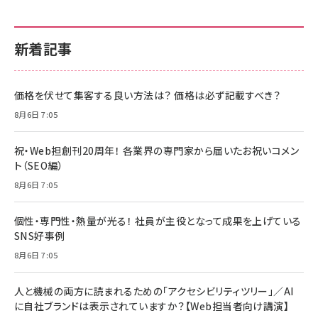
新着記事
価格を伏せて集客する良い方法は？ 価格は必ず記載すべき？
8月6日 7:05
祝・Web担創刊20周年！ 各業界の専門家から届いたお祝いコメン
ト（SEO編）
8月6日 7:05
個性・専門性・熱量が光る！ 社員が主役となって成果を上げている
SNS好事例
8月6日 7:05
人と機械の両方に読まれるための「アクセシビリティツリー」／AI
に自社ブランドは表示されていますか？【Web担当者向け講演】