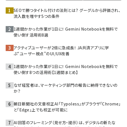
SEOで勝つタイトル付けの法則とは？ グーグルから評価され、
流入数を増やす5つの条件
1週間かかった作業が1日に！ Gemini Notebookを無料で
使い倒す活用術8選
アクティブユーザーが2倍に急成長！ JA共済アプリに学
ぶ“ユーザー視点”のUI/UX改善
1週間かかった作業が1日に！ Gemini Notebookを無料で
使い倒す8つの活用術【1週間まとめ】
なぜ経営者は、マーケティング部門の報告に納得できないの
か？
朝日新聞社の文章校正AI「Typoless」がブラウザ「Chrome」
と「Edge」上でも校正が可能に
AI回答のフレーミング（見せ方・提示）は、デジタルの新たな