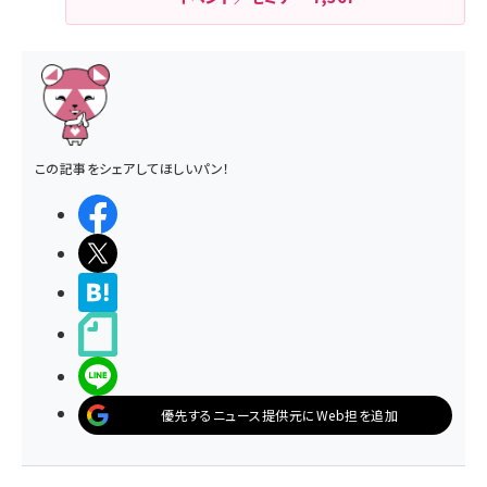
この記事をシェアしてほしいパン！
シェアする
ポストする
>ブクマする
noteで書く
LINEで送る
優先するニュース提供元にWeb担を追加