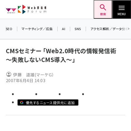
メ
Web担当者Forum
イ
検索
MENU
ン
コ
SEO
マーケティング／広告
AI
SNS
アクセス解析／データ分析
＼ 
ン
7月
テ
CMSセミナー 「Web2.0時代の情報発信術
差し
ン
～失敗しないCMS導入～」
▼
ツ
seo (3523)
に
伊藤 道雄(マーケＧ）
ai (2804)
移
2007年6月4日 14:03
動
youtube (2429)
note (2312)
優先するニュース提供元に追加
セミナー (2303)
z世代 (1622)
meo (1275)