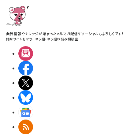
業界情報やナレッジが詰まったメルマガ配信やソーシャルもよろしくです！
姉妹サイトもぜひ：
ネッ担
・
ネッ担お悩み相談室
メルマガ
Facebook
X(エックス)
BlueSky
Googleニュース
RSS