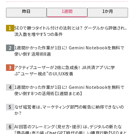
昨日
1週間
1か月
SEOで勝つタイトル付けの法則とは？ グーグルから評価され、
流入数を増やす5つの条件
1週間かかった作業が1日に！ Gemini Notebookを無料で
使い倒す活用術8選
アクティブユーザーが2倍に急成長！ JA共済アプリに学
ぶ“ユーザー視点”のUI/UX改善
1週間かかった作業が1日に！ Gemini Notebookを無料で
使い倒す8つの活用術【1週間まとめ】
なぜ経営者は、マーケティング部門の報告に納得できないの
か？
AI回答のフレーミング（見せ方・提示）は、デジタルの新たな
「商品棚・売り場」――ChatGPT時代の新しい購買行動【SEOまと