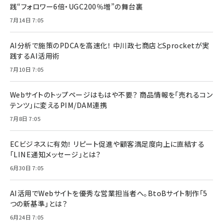
践“フォロワー6倍・UGC200％増”の舞台裏
7月14日 7:05
AI分析で施策のPDCAを高速化！ 中川政七商店とSprocketが実
践するAI活用術
7月10日 7:05
Webサイトのトップページはもはや不要？ 商品情報を「売れるコン
テンツ」に変えるPIM/DAM連携
7月8日 7:05
ECビジネスに有効！ リピート促進や顧客満足度向上に直結する
「LINE通知メッセージ」とは？
6月30日 7:05
AI活用でWebサイトを優秀な営業担当者へ。BtoBサイト制作「5
つの新基準」とは？
6月24日 7:05