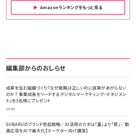
Amazonランキングをもっと見る
Amazon ビジネス・経済関連書籍 の売れ筋ランキン
Amazon 家電＆カメラ の売れ筋ランキング
Amazon パソコン・周辺機器 の売れ筋ランキング
グ
更新日時：2026/06/26 19:00
更新日時：2026/06/26 19:00
更新日時：2026/06/26 19:00
anan(アンアン)2026/07/01号 No.2501[魅
KIOXIA(キオクシア) 旧東芝メモリ microSD
KIOXIA(キオクシア) 旧東芝メモリ microSD
せるカラダ2026／宮舘涼太]
128GB UHS-I Class10 (最大読出速度
128GB UHS-I Class10 (最大読出速度
100MB/s) Nintendo Switch動作確認済 国
100MB/s) Nintendo Switch動作確認済 国
￥880
内サポート正規品 メーカー保証5年
内サポート正規品 メーカー保証5年
￥2,680
￥2,680
KLMEA128G
KLMEA128G
編集部からのおしらせ
anan(アンアン)2026/06/24号 No.2500増
刊 スペシャルエディション[王道エンタメの矜
NIMASO ガラスフィルム iPhone 17 用 保護
Amazon eギフトカード - Amazonロゴ - ク
持／BTS]
フィルム 強化ガラス 耐衝撃 高透過率 指紋防
ラシック
止 貼りやすい ガイド枠付き いPhone17 (6.3
成果を生む組織づくり『なぜ戦略は正しいのに成果があがらない
￥1,100
￥5,000
インチ) 対応 2枚セット DSP25F1698
のか？ 事業成長をリードするデジタルマーケティング・マネジメン
￥1,599
ト』を3名様にプレゼント
anan(アンアン)2026/07/08号
Anker PowerLine III Flow USB-C & USB-
No.2502[2026年後半、あなたの恋と運命／山
【New】Amazon Fire TV Stick HD | 手軽に
C ケーブル Anker絡まないケーブル 240W 結
10:00
田涼介]
ストリーミングをはじめよう | ストリーミングメ
束バンド付き USB PD対応 シリコン素材採用
ディアプレイヤー
iPhone 17 / 16 / 15 / Galaxy iPad Pro
￥880
￥1,890
MacBook Pro/Air 各種対応 (1.8m ミッドナ
SUBARUのブランド想起戦略／AI活用のカギは「量」より「質」／動
￥6,980
イトブラック)
画広告をAIで最大化【マーケター向け講演】
ママ投資家が育休中に１億貯めた株式投資
アサヒ飲料 モンスター エナジー 355ml×24