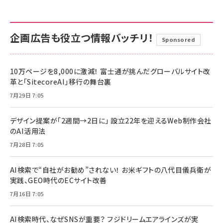
企画広告も役立つ情報バッチリ！
Sponsored
10万ページを8,000に激減！ 富士通が挑んだグローバルサイト改
革と「SitecoreAI」移行の舞台裏
7月29日 7:05
デザイン提案が「2週間→2日に」 設立22年を迎えるWeb制作会社
のAI活用法
7月28日 7:05
AI検索で“自社がお勧め”されない！ お米ギフトの八代目儀兵衛が
実践、GEO時代のECサイト改善
7月16日 7:05
AI検索時代、なぜSNSが重要？ フジドリームエアラインズが実