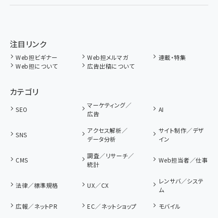
注目リンク
Web担ビギナー
Web担メルマガ
連載・特集
Web担について
広告出稿について
カテゴリ
マーケティング／
SEO
AI
広告
アクセス解析／
サイト制作／デザ
SNS
データ分析
イン
調査／リサーチ／
CMS
Web担当者／仕事
統計
レンサバ／システ
法律／標準規格
UX／CX
ム
広報／ネットPR
EC／ネットショップ
モバイル