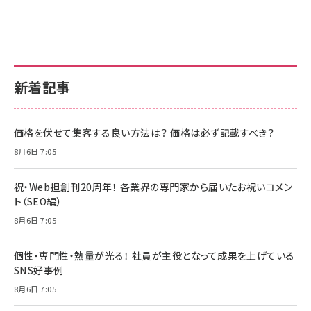
新着記事
価格を伏せて集客する良い方法は？ 価格は必ず記載すべき？
8月6日 7:05
祝・Web担創刊20周年！ 各業界の専門家から届いたお祝いコメン
ト（SEO編）
8月6日 7:05
個性・専門性・熱量が光る！ 社員が主役となって成果を上げている
SNS好事例
8月6日 7:05