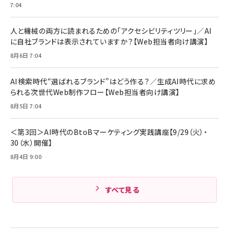
7:04
Anker Soundcore P31i (Bluetooth 6.1)
本
￥1,870
【完全ワイヤレスイヤホン/アクティブノイズキャ
￥4,192
ンセリング/マルチポイント接続 / 最大50時間
人と機械の両方に読まれるための「アクセシビリティツリー」／AI
再生 / PSE技術基準適合】ブラック
￥5,990
組織の成果を最大化する ルールのデザイン
に自社ブランドは表示されていますか？【Web担当者向け講演】
サッポロ 生ビール 黒ラベル 350ml 缶 24本
ビール ケース買い【6/30応募〆切! 黒ラベルビ
￥1,980
8月6日 7:04
Anker PowerLine III Flow USB-C & USB-
ヤセラーキャンペーン】
C ケーブル Anker絡まないケーブル 240W 結
￥4,857
束バンド付き USB PD対応 シリコン素材採用
AI検索時代“選ばれるブランド”はどう作る？／生成AI時代に求め
iPhone 17 / 16 / 15 / Galaxy iPad Pro
￥1,890
られる次世代Web制作フロー【Web担当者向け講演】
Amazonランキングをもっと見る
MacBook Pro/Air 各種対応 (1.8m ミッドナ
イトブラック)
8月5日 7:04
Amazonランキングをもっと見る
Amazonランキングをもっと見る
＜第3回＞AI時代のBtoBマーケティング実践講座【9/29（火）・
30（水）開催】
8月4日 9:00
すべて見る