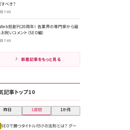
載すべき？
日 7:05
・Web担創刊20周年！ 各業界の専門家から届
お祝いコメント（SEO編）
日 7:05
新着記事をもっと見る
気記事トップ10
昨日
1週間
1か月
SEOで勝つタイトル付けの法則とは？ グー