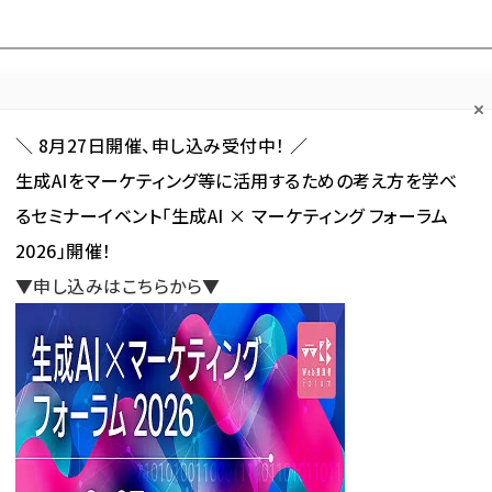
Forum
Web担
Web担ビギナー
Web担メルマガ
連載・特集
＼ 8月27日開催、申し込み受付中！ ／
生成AIをマーケティング等に活用するための考え方を学べ
カテゴリ／種別
セミナー／イベント
から探す
から探す
るセミナーイベント「生成AI × マーケティング フォーラム
2026」開催！
SNS
アクセス解析／データ分析
サイト制作／デザイン
CMS
▼申し込みはこちらから▼
広告ノウハウ伝授 人気記事ランキング
ティング広告ノウハウ伝授 人気
新