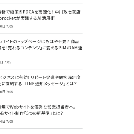
I分析で施策のPDCAを高速化！ 中川政七商店
procketが実践するAI活用術
0日 7:05
ebサイトのトップページはもはや不要？ 商品
を「売れるコンテンツ」に変えるPIM/DAM連
日 7:05
Cビジネスに有効！ リピート促進や顧客満足度
上に直結する「LINE通知メッセージ」とは？
0日 7:05
I活用でWebサイトを優秀な営業担当者へ。
oBサイト制作「5つの新基準」とは？
4日 7:05