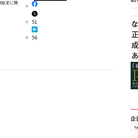
標設定に関
51
56
企
S