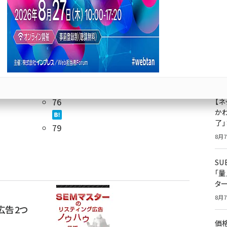
成
る“アカ
果
ジ
プ
運用して成
8月7
重要
76
【ネ
かわ
了
79
8月7
S
「
タ
8月7
広告2つ
価