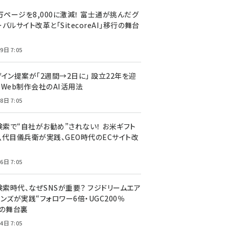
万ページを8,000に激減！ 富士通が挑んだグ
バルサイト改革と「SitecoreAI」移行の舞台
9日 7:05
ザイン提案が「2週間→2日に」 設立22年を迎
るWeb制作会社のAI活用法
8日 7:05
I検索で“自社がお勧め”されない！ お米ギフト
八代目儀兵衛が実践、GEO時代のECサイト改
6日 7:05
検索時代、なぜSNSが重要？ フジドリームエア
ンズが実践“フォロワー6倍・UGC200％
”の舞台裏
4日 7:05