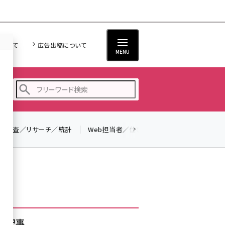
について
広告出稿について
MENU
調査／リサーチ／統計
Web担当者／仕事
法律／標準規格
seo (3536)
ai (2818)
youtube (2444)
note (2320)
セミナー (2313)
着記事