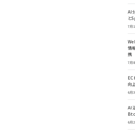
A
とS
7月1
W
情報
携
7月8
E
向
6月3
A
Bt
6月2