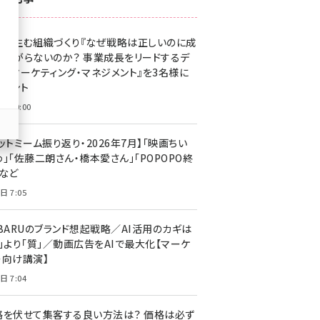
z世代 (1629)
果を生む組織づくり『なぜ戦略は正しいのに成
meo (1279)
があがらないのか？ 事業成長をリードするデ
llmo (1167)
タルマーケティング・マネジメント』を3名様に
レゼント
日 10:00
ットミーム振り返り・2026年7月】「映画ちい
」「佐藤二朗さん・橋本愛さん」「POPOPO終
」など
日 7:05
UBARUのブランド想起戦略／AI活用のカギは
量」より「質」／動画広告をAIで最大化【マーケ
ー向け講演】
日 7:04
格を伏せて集客する良い方法は？ 価格は必ず