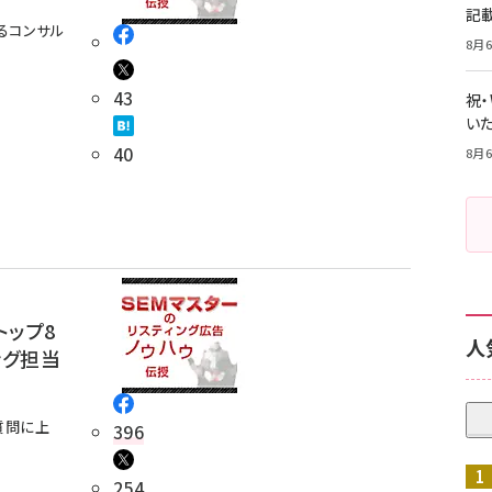
記
るコンサル
8月6
43
祝
いた
40
8月6
トップ8
人
ング担当
質問に上
396
254