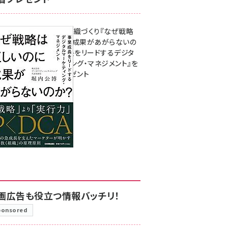
成果を生む組織づくり『なぜ戦略
は正しいのに成果があがらないの
か？ 事業成長をリードするデジタ
ルマーケティング・マネジメント』を
3名様にプレゼント
8月7日 10:00
画広告も役立つ情報バッチリ！
ponsored