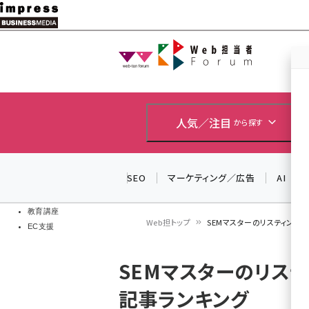
メ
イ
Web担当者
Web担当者
ン
EC担当者
コ
製品導入
ン
企業IT
ソフト開発
テ
人気／注目
から探す
IoT・AI
ン
DCクラウド
研究・調査
ツ
SEO
マーケティング／広告
AI
エネルギー
に
ドローン
移
教育講座
Web担トップ
SEMマスターのリスティング
EC支援
動
パ
SEMマスターのリス
ン
記事ランキング
く