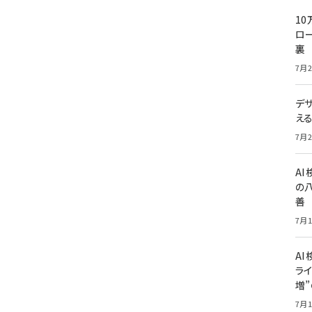
10
ロー
裏
7月2
デ
え
7月2
A
の
善
7月1
AI
ライ
増
7月1