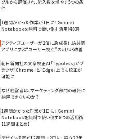
グルから評価され、流入数を増やす5つの条
件
1週間かかった作業が1日に！ Gemini
Notebookを無料で使い倒す活用術8選
アクティブユーザーが2倍に急成長！ JA共済
アプリに学ぶ“ユーザー視点”のUI/UX改善
朝日新聞社の文章校正AI「Typoless」がブ
ラウザ「Chrome」と「Edge」上でも校正が
可能に
なぜ経営者は、マーケティング部門の報告に
納得できないのか？
1週間かかった作業が1日に！ Gemini
Notebookを無料で使い倒す8つの活用術
【1週間まとめ】
デザイン提案が「2週間→2日に」 設立22年