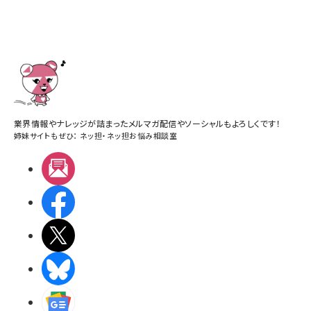
業界情報やナレッジが詰まったメルマガ配信やソーシャルもよろしくです！
姉妹サイトもぜひ：
ネッ担
・
ネッ担お悩み相談室
メルマガ
Facebook
X(エックス)
BlueSky
Googleニュース