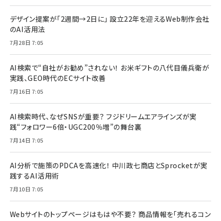
デザイン提案が「2週間→2日に」 設立22年を迎えるWeb制作会社
のAI活用法
7月28日 7:05
AI検索で“自社がお勧め”されない！ お米ギフトの八代目儀兵衛が
実践、GEO時代のECサイト改善
7月16日 7:05
AI検索時代、なぜSNSが重要？ フジドリームエアラインズが実
践“フォロワー6倍・UGC200％増”の舞台裏
7月14日 7:05
AI分析で施策のPDCAを高速化！ 中川政七商店とSprocketが実
践するAI活用術
7月10日 7:05
Webサイトのトップページはもはや不要？ 商品情報を「売れるコン