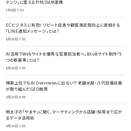
テンツ」に変えるPIM/DAM連携
7月8日 7:05
ECビジネスに有効！ リピート促進や顧客満足度向上に直結する
「LINE通知メッセージ」とは？
6月30日 7:05
AI活用でWebサイトを優秀な営業担当者へ。BtoBサイト制作「5
つの新基準」とは？
6月24日 7:05
検索上位でもAI Overviewsに出ない!? 老舗米屋・八代目儀兵衛
が取り組んだGEO施策
4月20日 8:00
明太子の「やまや」に聞く、マーケティングから店舗・採用まで広が
るデータ活用術
4月14日 7:05