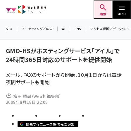
メ
Web担当者Forum
イ
検索
MENU
ン
コ
SEO
マーケティング／広告
AI
SNS
アクセス解析／データ分析
＼ 
ン
生
テ
GMO-HSがホスティングサービス「アイル」で
るセ
ン
24時間365日対応のサポートを提供開始
20
ツ
seo (3528)
▼
に
メール、FAXのサポートから開始、10月1日からは電話
ai (2811)
移
夜間サポートも開始
動
youtube (2439)
梅田 勝司（Web担編集部）
note (2315)
2009年8月18日 22:08
セミナー (2308)
z世代 (1623)
優先するニュース提供元に追加
meo (1277)