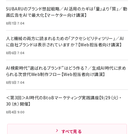
ディアプレイヤー
iPhone 17 / 16 / 15 / Galaxy iPad Pro
￥880
￥1,890
MacBook Pro/Air 各種対応 (1.8m ミッドナ
SUBARUのブランド想起戦略／AI活用のカギは「量」より「質」／動
￥6,980
イトブラック)
画広告をAIで最大化【マーケター向け講演】
ママ投資家が育休中に１億貯めた株式投資
アサヒ飲料 モンスター エナジー 355ml×24
8月7日 7:04
Anker Soundcore P31i (Bluetooth 6.1)
本
￥1,870
【完全ワイヤレスイヤホン/アクティブノイズキャ
￥4,192
ンセリング/マルチポイント接続 / 最大50時間
人と機械の両方に読まれるための「アクセシビリティツリー」／AI
再生 / PSE技術基準適合】ブラック
￥5,990
組織の成果を最大化する ルールのデザイン
に自社ブランドは表示されていますか？【Web担当者向け講演】
サッポロ 生ビール 黒ラベル 350ml 缶 24本
ビール ケース買い【6/30応募〆切! 黒ラベルビ
￥1,980
8月6日 7:04
Anker PowerLine III Flow USB-C & USB-
ヤセラーキャンペーン】
C ケーブル Anker絡まないケーブル 240W 結
￥4,857
束バンド付き USB PD対応 シリコン素材採用
AI検索時代“選ばれるブランド”はどう作る？／生成AI時代に求め
iPhone 17 / 16 / 15 / Galaxy iPad Pro
￥1,890
られる次世代Web制作フロー【Web担当者向け講演】
Amazonランキングをもっと見る
MacBook Pro/Air 各種対応 (1.8m ミッドナ
イトブラック)
8月5日 7:04
Amazonランキングをもっと見る
Amazonランキングをもっと見る
＜第3回＞AI時代のBtoBマーケティング実践講座【9/29（火）・
30（水）開催】
8月4日 9:00
すべて見る