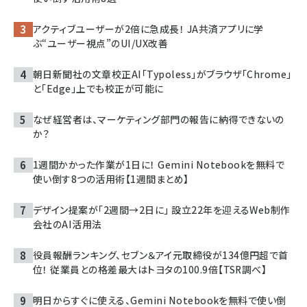
アクティブユーザーが2倍に急成長！ JA共済アプリに学
ぶ“ユーザー視点”のUI/UX改善
朝日新聞社の文章校正AI「Typoless」がブラウザ「Chrome」
と「Edge」上でも校正が可能に
なぜ経営者は、マーケティング部門の報告に納得できないの
か？
1週間かかった作業が1日に！ Gemini Notebookを無料で
使い倒す8つの活用術【1週間まとめ】
デザイン提案が「2週間→2日に」 設立22年を迎えるWeb制作
会社のAI活用法
役員報酬ランキング、セブン＆アイ元取締役が134億円超で首
位！ 従業員との格差最大はトヨタの100.9倍【TSR調べ】
明日からすぐに使える、Gemini Notebookを無料で使い倒