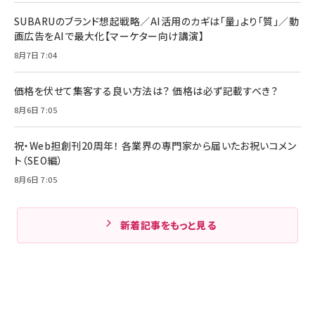
SUBARUのブランド想起戦略／AI活用のカギは「量」より「質」／動
画広告をAIで最大化【マーケター向け講演】
8月7日 7:04
価格を伏せて集客する良い方法は？ 価格は必ず記載すべき？
8月6日 7:05
祝・Web担創刊20周年！ 各業界の専門家から届いたお祝いコメン
ト（SEO編）
8月6日 7:05
新着記事をもっと見る