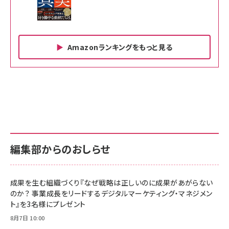
Amazonランキングをもっと見る
Amazon ビジネス・経済関連書籍 の売れ筋ランキン
Amazon 家電＆カメラ の売れ筋ランキング
Amazon パソコン・周辺機器 の売れ筋ランキング
グ
更新日時：2026/06/26 19:00
更新日時：2026/06/26 19:00
更新日時：2026/06/26 19:00
anan(アンアン)2026/07/01号 No.2501[魅
KIOXIA(キオクシア) 旧東芝メモリ microSD
KIOXIA(キオクシア) 旧東芝メモリ microSD
せるカラダ2026／宮舘涼太]
128GB UHS-I Class10 (最大読出速度
128GB UHS-I Class10 (最大読出速度
100MB/s) Nintendo Switch動作確認済 国
100MB/s) Nintendo Switch動作確認済 国
￥880
内サポート正規品 メーカー保証5年
内サポート正規品 メーカー保証5年
￥2,680
￥2,680
KLMEA128G
KLMEA128G
編集部からのおしらせ
anan(アンアン)2026/06/24号 No.2500増
刊 スペシャルエディション[王道エンタメの矜
NIMASO ガラスフィルム iPhone 17 用 保護
Amazon eギフトカード - Amazonロゴ - ク
持／BTS]
フィルム 強化ガラス 耐衝撃 高透過率 指紋防
ラシック
止 貼りやすい ガイド枠付き いPhone17 (6.3
成果を生む組織づくり『なぜ戦略は正しいのに成果があがらない
￥1,100
￥5,000
インチ) 対応 2枚セット DSP25F1698
のか？ 事業成長をリードするデジタルマーケティング・マネジメン
￥1,599
ト』を3名様にプレゼント
anan(アンアン)2026/07/08号
Anker PowerLine III Flow USB-C & USB-
No.2502[2026年後半、あなたの恋と運命／山
【New】Amazon Fire TV Stick HD | 手軽に
C ケーブル Anker絡まないケーブル 240W 結
8月7日 10:00
田涼介]
ストリーミングをはじめよう | ストリーミングメ
束バンド付き USB PD対応 シリコン素材採用