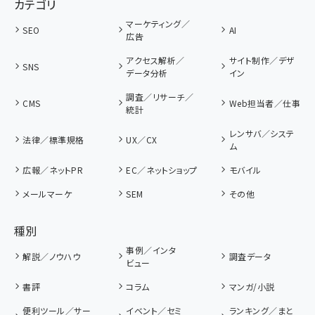
カテゴリ
マーケティング／
SEO
AI
広告
アクセス解析／
サイト制作／デザ
SNS
データ分析
イン
調査／リサーチ／
CMS
Web担当者／仕事
統計
レンサバ／システ
法律／標準規格
UX／CX
ム
広報／ネットPR
EC／ネットショップ
モバイル
メールマーケ
SEM
その他
種別
事例／インタ
解説／ノウハウ
調査データ
ビュー
書評
コラム
マンガ/小説
便利ツール／サー
イベント／セミ
ランキング／まと