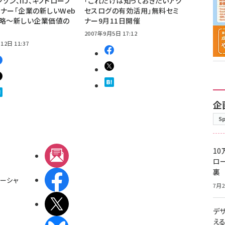
ジゾン、IIJ、キノトロープ
「これだけは知っておきたいアク
ナー「企業の新しいWeb
セスログの有効活用」無料セミ
戦略～新しい企業価値の
ナー9月11日開催
2007年9月5日 17:12
12日 11:37
企
S
10
メルマガ
ロー
裏
Facebook
ーシャ
7月2
X(エックス)
デ
え