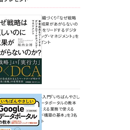
成果を生む組織づくり『なぜ戦略
は正しいのに成果があがらないの
か？ 事業成長をリードするデジタ
ルマーケティング・マネジメント』を
3名様にプレゼント
10:00
無料BIツール入門『いちばんやさし
いGoogleデータポータルの教本
人気講師が教える業務で使える
ダッシュボード構築の基本』を3名
様にプレゼント
7月31日 10:00