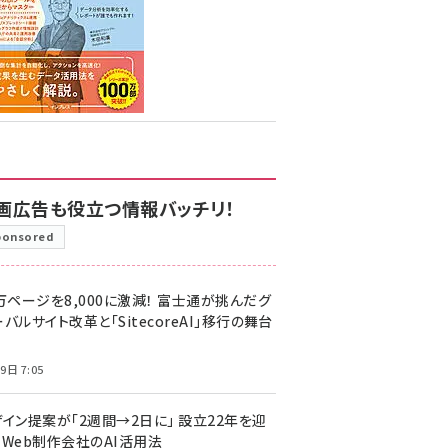
画広告も役立つ情報バッチリ！
ponsored
万ページを8,000に激減！ 富士通が挑んだグ
バルサイト改革と「SitecoreAI」移行の舞台
9日 7:05
ザイン提案が「2週間→2日に」 設立22年を迎
るWeb制作会社のAI活用法