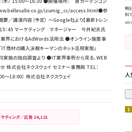
（木） 15:00～16:30 ●開催場所： 泉ガーデンコン
明日
ww.bellesalle.co.jp/izumig_cc/access.html
●参
料
概要／講演内容（予定） ～Google社より【最新トレン
8月5
00～15：45 マーケティング マネージャー 今井紀夫氏
IT業界におけるAdWords活用法 ●オンライン施策事
30 ●『IT商材の購入決裁キーマンのネット活用実態』
3月実施の独自調査より ●IT業界事例から見る、WEB
せ 株式会社ネクスウェイ セミナー事務局 TEL：
人
13:00～18:00） 株式会社ネクスウェイ
ーケティング／広告
14,121