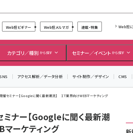
Forum
Web担
Web担ビギナー
Web担メルマガ
連載・特集
カテゴリ／種別
セミナー／イベント
から探す
から探す
SNS
アクセス解析／データ分析
サイト制作／デザイン
CMS
イ開催セミナー【Googleに聞く最新潮流】 ＩＴ業界向けWEBマーケティング
セミナー【Googleに聞く最新潮
Bマーケティング
新