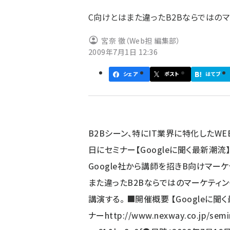
ず
C向けとはまた違ったB2Bならではのマ
宮奈 徹（Web担 編集部）
2009年7月1日 12:36
シェア
ポスト
はてブ
B2Bシーン、特にIT業界に特化したW
日にセミナー【Googleに聞く最新潮
Google社から講師を招きB向けマー
また違ったB2Bならではのマーケティン
講演する。 ■開催概要 【Googleに
ナー
http://www.nexway.co.jp/semi