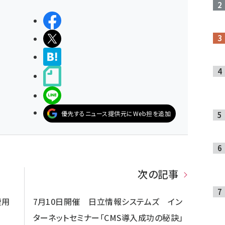
シェアする
ポストする
>ブクマする
noteで書く
LINEで送る
優先するニュース提供元にWeb担を追加
次の記事
費用
7月10日開催 日立情報システムズ イン
ターネットセミナー「CMS導入成功の秘訣」