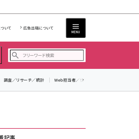
について
広告出稿について
MENU
調査／リサーチ／統計
Web担当者／仕事
法律／標準規格
seo (3524)
ai (2804)
youtube (2431)
note (2312)
セミナー (2306)
着記事