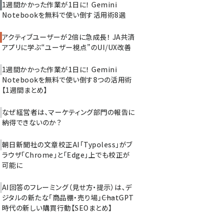
1週間かかった作業が1日に！ Gemini
Notebookを無料で使い倒す活用術8選
アクティブユーザーが2倍に急成長！ JA共済
アプリに学ぶ“ユーザー視点”のUI/UX改善
1週間かかった作業が1日に！ Gemini
Notebookを無料で使い倒す8つの活用術
【1週間まとめ】
なぜ経営者は、マーケティング部門の報告に
納得できないのか？
朝日新聞社の文章校正AI「Typoless」がブ
ラウザ「Chrome」と「Edge」上でも校正が
可能に
AI回答のフレーミング（見せ方・提示）は、デ
ジタルの新たな「商品棚・売り場」――ChatGPT
時代の新しい購買行動【SEOまとめ】