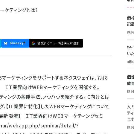
ーケティングとは?
価
記
8月6
Bluesky
優先するニュース提供元に追加
祝
いた
8月6
EBマーケティングをサポートするネクスウェイは、7月8
個
成
流】 ＩＴ業界向けWEBマーケティングを開催する。
8月6
ケティングの各種手法、ノウハウを紹介する。 C向けとは
グ、【IT業界に特化】したWEBマーケティングについて
人
テ
聞く最新潮流】 ＩＴ業界向けWEBマーケティングセミ
ま
nar/webapp.php/seminar/detail/?
8月6