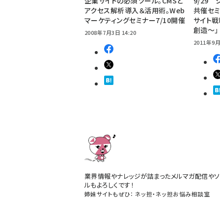
企業サイトの必須ツール。CMSと
9/29 
アクセス解析導入＆活用術。Web
共催セミ
マーケティングセミナー7/10開催
サイト
創造～」
2008年7月3日 14:20
2011年9月
業界情報やナレッジが詰まったメルマガ配信やソ
ルもよろしくです！
姉妹サイトもぜひ：
ネッ担
・
ネッ担お悩み相談室