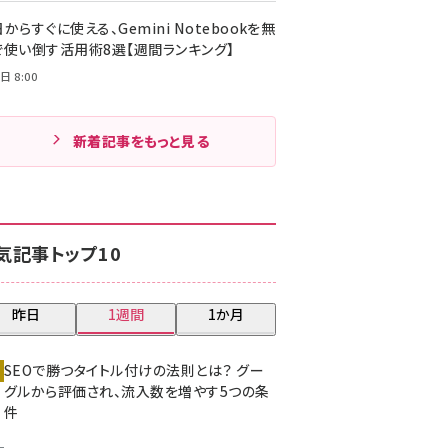
からすぐに使える、Gemini Notebookを無
で使い倒す活用術8選【週間ランキング】
日 8:00
新着記事をもっと見る
気記事トップ10
昨日
1週間
1か月
SEOで勝つタイトル付けの法則とは？ グー
グルから評価され、流入数を増やす5つの条
件