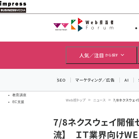
メ
イ
Web担当者
Web担当者
ン
EC担当者
コ
製品導入
ン
企業IT
ソフト開発
テ
人気／注目
から探す
IoT・AI
ン
DCクラウド
研究・調査
ツ
SEO
マーケティング／広告
AI
エネルギー
に
ドローン
移
教育講座
Web担トップ
ニュース
7/8ネクスウェ
EC支援
動
パ
7/8ネクスウェイ開催
ン
流】 ＩＴ業界向けWE
く