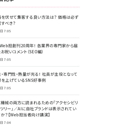
z世代 (1622)
格を伏せて集客する良い方法は？ 価格は必ず
meo (1275)
載すべき？
llmo (1163)
日 7:05
・Web担創刊20周年！ 各業界の専門家から届
お祝いコメント（SEO編）
日 7:05
性・専門性・熱量が光る！ 社員が主役となって
果を上げているSNS好事例
日 7:05
と機械の両方に読まれるための「アクセシビリ
ィツリー」／AIに自社ブランドは表示されてい
すか？【Web担当者向け講演】
日 7:04