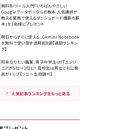
無料BIツール入門『いちばんやさしい
Googleデータポータルの教本 人気講師が
教える業務で使えるダッシュボード構築の基
本』を3名様にプレゼント
明日からすぐに使える、Gemini Notebook
を無料で使い倒す活用術8選【週間ランキン
グ】
将来なりたい職業、男子中学生はITエンジ
ニアが5位→1位に！ 高校生は男女とも公務
員がトップ【ソニー生命調べ】
人気記事ランキングをもっと見る
者プレゼント