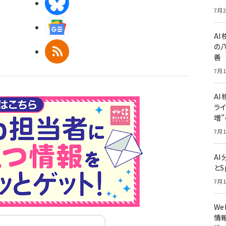
BlueSky
7月2
Googleニュース
A
の
RSS
善
7月1
AI
ライ
増
7月1
A
とS
7月1
W
情報