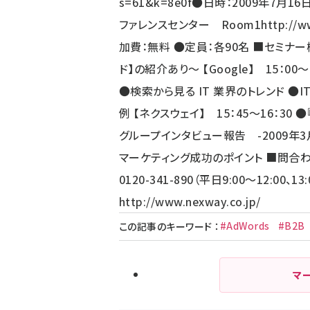
s=61&k=8e0f
●日時：2009年7月16日
ファレンスセンター Room1
http://w
加費：無料 ●定員：各90名 ■セミナー
ド】の紹介あり～ 【Google】 15：
●検索から見る IT 業界のトレンド ●
例 【ネクスウェイ】 15：45～16：
グループインタビュー報告 -2009年
マーケティング成功のポイント ■問合わ
0120-341-890（平日9:00～12:00、
http://www.nexway.co.jp/
#AdWords
#B2B
この記事のキーワード
：
マ