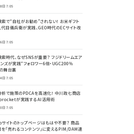
8日 7:05
I検索で“自社がお勧め”されない！ お米ギフト
八代目儀兵衛が実践、GEO時代のECサイト改
6日 7:05
検索時代、なぜSNSが重要？ フジドリームエア
ンズが実践“フォロワー6倍・UGC200％
”の舞台裏
4日 7:05
I分析で施策のPDCAを高速化！ 中川政七商店
procketが実践するAI活用術
0日 7:05
ebサイトのトップページはもはや不要？ 商品
を「売れるコンテンツ」に変えるPIM/DAM連