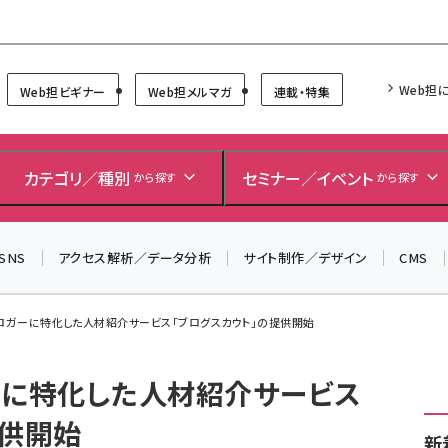
Forum
Web担
Web担ビギナー
Web担メルマガ
連載・特集
＼ 8月27日開催、申し込み受付中！ ／
生成AIをマーケティング等に活用するための考え方を学べ
カテゴリ／種別
セミナー／イベント
から探す
から探す
るセミナーイベント「生成AI × マーケティング フォーラム
2026」開催！
▼申し込みはこちらから▼
SNS
アクセス解析／データ分析
サイト制作／デザイン
CMS
ブロガーに特化した人材紹介サービス「ブログスカウト」の提供開始
ーに特化した人材紹介サービス
提供開始
新