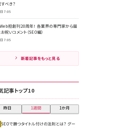
載すべき？
日 7:05
・Web担創刊20周年！ 各業界の専門家から届
お祝いコメント（SEO編）
日 7:05
新着記事をもっと見る
気記事トップ10
昨日
1週間
1か月
SEOで勝つタイトル付けの法則とは？ グー