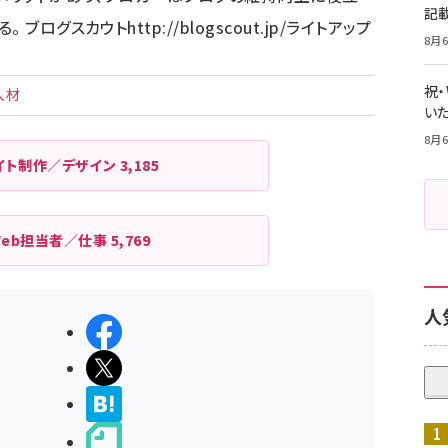
記
。 ブログスカウト
http://blogscout.jp/
ライトアップ
8月6
祝
人材
いた
8月6
イト制作／デザイン
3,185
Web担当者／仕事
5,769
人
シェアする
ポストする
>ブクマする
noteで書く