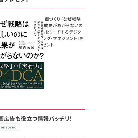
成果を生む組織づくり『なぜ戦略
は正しいのに成果があがらないの
か？ 事業成長をリードするデジタ
ルマーケティング・マネジメント』を
3名様にプレゼント
8月7日 10:00
画広告も役立つ情報バッチリ！
ponsored