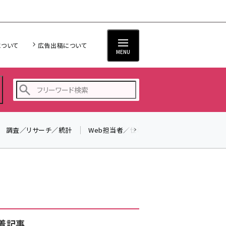
について
広告出稿について
MENU
調査／リサーチ／統計
Web担当者／仕事
法律／標準規格
seo (3536)
ai (2818)
youtube (2444)
note (2320)
セミナー (2313)
着記事