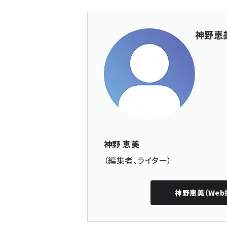
神野恵美
神野 恵美
（編集者、ライター）
神野恵美（Web