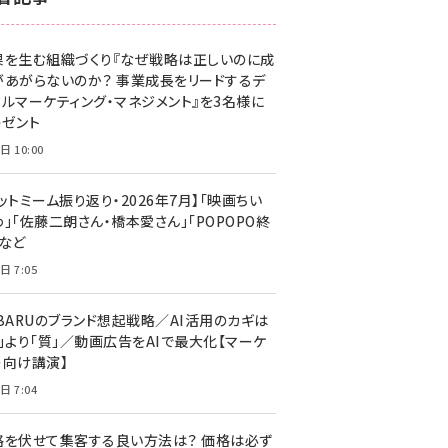
z世代 (1629)
果を生む組織づくり『なぜ戦略は正しいのに成
meo (1279)
があがらないのか？ 事業成長をリードするデ
llmo (1167)
タルマーケティング・マネジメント』を3名様に
レゼント
日 10:00
ットミーム振り返り・2026年7月】「映画ちい
」「佐藤二朗さん・橋本愛さん」「POPOPO終
」など
日 7:05
UBARUのブランド想起戦略／AI活用のカギは
量」より「質」／動画広告をAIで最大化【マーケ
ー向け講演】
日 7:04
格を伏せて集客する良い方法は？ 価格は必ず