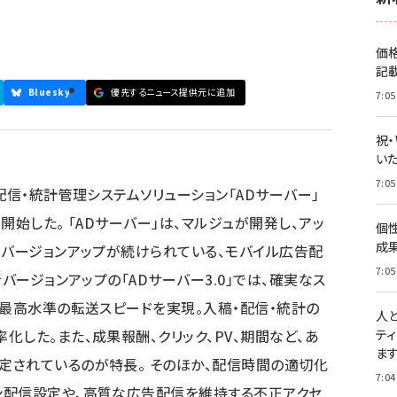
価
記
Bluesky
優先するニュース提供元に追加
7:05
祝
いた
7:05
配信・統計管理システムソリューション「ADサーバー」
開始した。 「ADサーバー」は、マルジュが開発し、アッ
個
成
てバージョンアップが続けられている、モバイル広告配
7:05
バージョンアップの「ADサーバー3.0」では、確実なス
界最高水準の転送スピードを実現。入稿・配信・統計の
人
した。また、成果報酬、クリック、PV、期間など、あ
テ
ま
定されているのが特長。 そのほか、配信時間の適切化
7:04
ン配信設定や、高質な広告配信を維持する不正アクセ