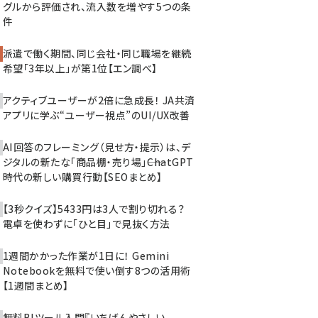
グルから評価され、流入数を増やす5つの条
件
派遣で働く期間、同じ会社・同じ職場を継続
希望「3年以上」が第1位【エン調べ】
アクティブユーザーが2倍に急成長！ JA共済
アプリに学ぶ“ユーザー視点”のUI/UX改善
AI回答のフレーミング（見せ方・提示）は、デ
ジタルの新たな「商品棚・売り場」――ChatGPT
時代の新しい購買行動【SEOまとめ】
【3秒クイズ】5433円は3人で割り切れる？
電卓を使わずに「ひと目」で見抜く方法
1週間かかった作業が1日に！ Gemini
Notebookを無料で使い倒す8つの活用術
【1週間まとめ】
無料BIツール入門『いちばんやさしい