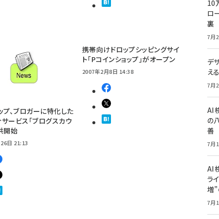
10
ロー
裏
7月2
携帯向けドロップシッピングサイ
ト「Pコインショップ」がオープン
デ
え
2007年2月8日 14:38
7月2
A
ップ、ブロガーに特化した
の
サービス「ブログスカウ
供開始
善
26日 21:13
7月1
AI
ライ
増
7月1