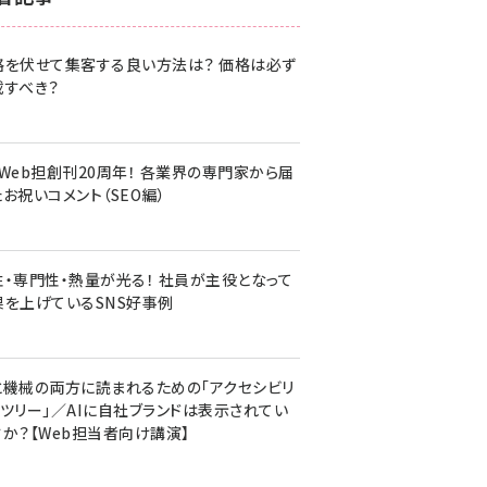
z世代 (1620)
格を伏せて集客する良い方法は？ 価格は必ず
meo (1274)
載すべき？
llmo (1160)
・Web担創刊20周年！ 各業界の専門家から届
お祝いコメント（SEO編）
性・専門性・熱量が光る！ 社員が主役となって
果を上げているSNS好事例
と機械の両方に読まれるための「アクセシビリ
ィツリー」／AIに自社ブランドは表示されてい
すか？【Web担当者向け講演】