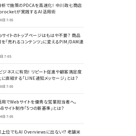
I分析で施策のPDCAを高速化！ 中川政七商店
procketが実践するAI活用術
0日 7:05
ebサイトのトップページはもはや不要？ 商品
を「売れるコンテンツ」に変えるPIM/DAM連
日 7:05
Cビジネスに有効！ リピート促進や顧客満足度
上に直結する「LINE通知メッセージ」とは？
0日 7:05
I活用でWebサイトを優秀な営業担当者へ。
oBサイト制作「5つの新基準」とは？
4日 7:05
上位でもAI Overviewsに出ない!? 老舗米