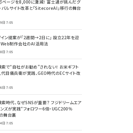
万ページを8,000に激減！ 富士通が挑んだグ
バルサイト改革と「SitecoreAI」移行の舞台
9日 7:05
ザイン提案が「2週間→2日に」 設立22年を迎
るWeb制作会社のAI活用法
8日 7:05
I検索で“自社がお勧め”されない！ お米ギフト
八代目儀兵衛が実践、GEO時代のECサイト改
6日 7:05
検索時代、なぜSNSが重要？ フジドリームエア
ンズが実践“フォロワー6倍・UGC200％
”の舞台裏
4日 7:05