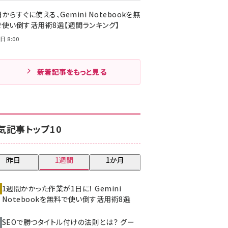
からすぐに使える、Gemini Notebookを無
で使い倒す活用術8選【週間ランキング】
日 8:00
新着記事をもっと見る
気記事トップ10
昨日
1週間
1か月
1週間かかった作業が1日に！ Gemini
Notebookを無料で使い倒す活用術8選
SEOで勝つタイトル付けの法則とは？ グー