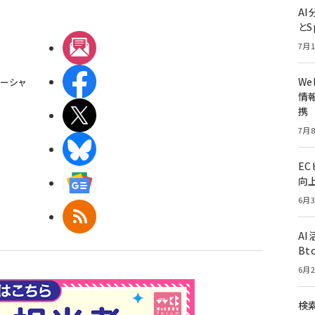
A
とS
メルマガ
7月1
Facebook
W
ーシャ
情報
携
X(エックス)
7月8
BlueSky
E
向
Googleニュース
6月3
RSS
A
Bt
6月2
検索