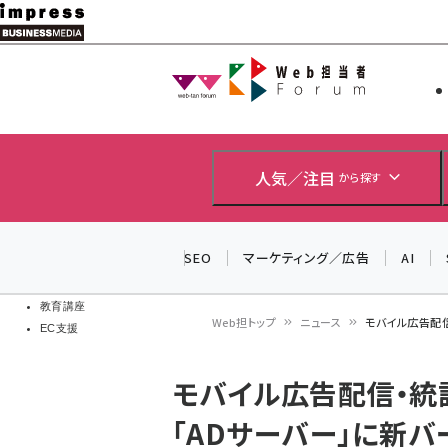
メ
イ
Web担当者
Web担当者
ン
EC担当者
コ
製品導入
ン
企業IT
ソフト開発
テ
人気／注目
から探す
IoT・AI
ン
DCクラウド
研究・調査
ツ
SEO
マーケティング／広告
AI
エネルギー
に
ドローン
移
教育講座
Web担トップ
ニュース
モバイル広告配信
EC支援
動
パ
モバイル広告配信・統
ン
「ADサーバー」に新バ
く