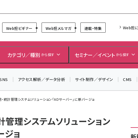
Forum
Web担
Web担ビギナー
Web担メルマガ
連載・特集
カテゴリ／種別
セミナー／イベント
から探す
から探す
SNS
アクセス解析／データ分析
サイト制作／デザイン
CMS
・統計管理システムソリューション「ADサーバー」に新バージョ
計管理システムソリューション
ージョ
新