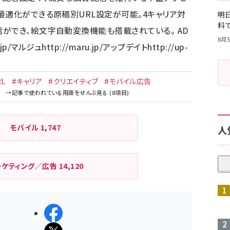
最適化ができる原稿別URL設定が可能。4キャリア対
明日
料
ができ、絵文字自動変換機能も搭載されている。 AD
8月5
jp/
マルジュ
http://maru.jp/
アップデイト
http://up-
RL
#キャリア
#クリエイティブ
#モバイル広告
モバイル
1,747
人
ーケティング／広告
14,120
シェアする