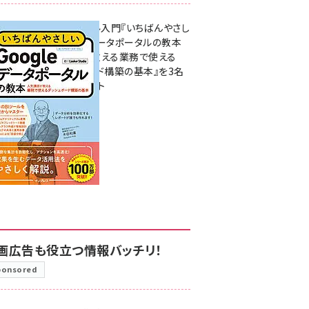
無料BIツール入門『いちばんやさし
いGoogleデータポータルの教本
人気講師が教える業務で使える
ダッシュボード構築の基本』を3名
様にプレゼント
7月31日 10:00
画広告も役立つ情報バッチリ！
ponsored