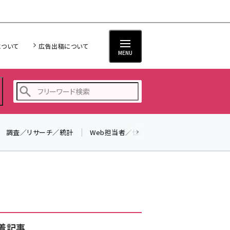
について
広告出稿について
MENU
調査／リサーチ／統計
Web担当者／仕事
法律／標準規格
seo (3519)
ai (2801)
youtube (2425)
note (2310)
セミナー (2301)
着記事