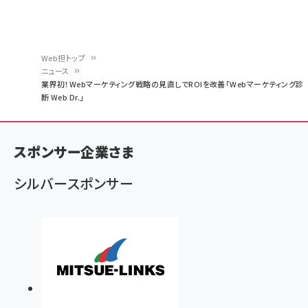
Web担トップ
ニュース
パ
業界初！Webマーケティング戦略の見直しでROIを改善「Webマーケティング診
断 Web Dr.」
ン
く
ず
スポンサー企業さま
シルバースポンサー