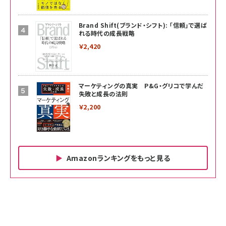
Brand Shift(ブランド・シフト): 「信頼」で選ば
れる時代の成長戦略
￥2,420
マーケティングの真実 P&G・グリコで学んだ
失敗と成長の法則
￥2,200
Amazonランキングをもっと見る
Amazon ビジネス・経済関連書籍 の売れ筋ランキン
Amazon 家電＆カメラ の売れ筋ランキング
Amazon パソコン・周辺機器 の売れ筋ランキング
グ
更新日時：2026/06/26 19:00
更新日時：2026/06/26 19:00
更新日時：2026/06/26 19:00
anan(アンアン)2026/07/01号 No.2501[魅せる
KIOXIA(キオクシア) 旧東芝メモリ microSD
KIOXIA(キオクシア) 旧東芝メモリ microSD