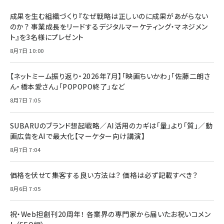
成果を生む組織づくり『なぜ戦略は正しいのに成果があがらない
のか？ 事業成長をリードするデジタルマーケティング・マネジメン
ト』を3名様にプレゼント
8月7日 10:00
【ネットミーム振り返り・2026年7月】「映画ちいかわ」「佐藤二朗さ
ん・橋本愛さん」「POPOPO終了」など
8月7日 7:05
SUBARUのブランド想起戦略／AI活用のカギは「量」より「質」／動
画広告をAIで最大化【マーケター向け講演】
8月7日 7:04
価格を伏せて集客する良い方法は？ 価格は必ず記載すべき？
8月6日 7:05
祝・Web担創刊20周年！ 各業界の専門家から届いたお祝いコメン