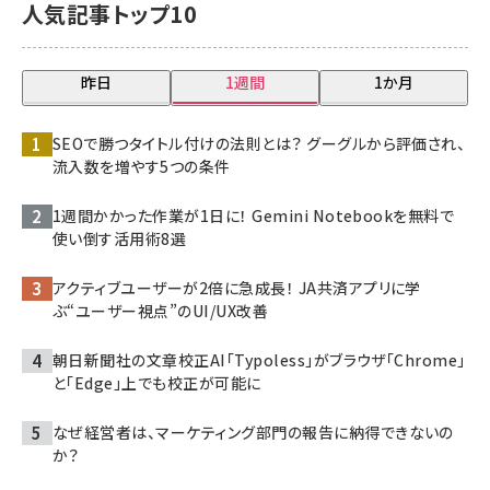
人気記事トップ10
昨日
1週間
1か月
SEOで勝つタイトル付けの法則とは？ グーグルから評価され、
流入数を増やす5つの条件
1週間かかった作業が1日に！ Gemini Notebookを無料で
使い倒す活用術8選
アクティブユーザーが2倍に急成長！ JA共済アプリに学
ぶ“ユーザー視点”のUI/UX改善
朝日新聞社の文章校正AI「Typoless」がブラウザ「Chrome」
と「Edge」上でも校正が可能に
なぜ経営者は、マーケティング部門の報告に納得できないの
か？