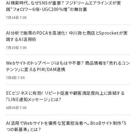
AI検索時代、なぜSNSが重要？ フジドリームエアラインズが実
践“フォロワー6倍・UGC200％増”の舞台裏
7月14日 7:05
AI分析で施策のPDCAを高速化！ 中川政七商店とSprocketが実
践するAI活用術
7月10日 7:05
Webサイトのトップページはもはや不要？ 商品情報を「売れるコン
テンツ」に変えるPIM/DAM連携
7月8日 7:05
ECビジネスに有効！ リピート促進や顧客満足度向上に直結する
「LINE通知メッセージ」とは？
6月30日 7:05
AI活用でWebサイトを優秀な営業担当者へ。BtoBサイト制作「5
つの新基準」とは？