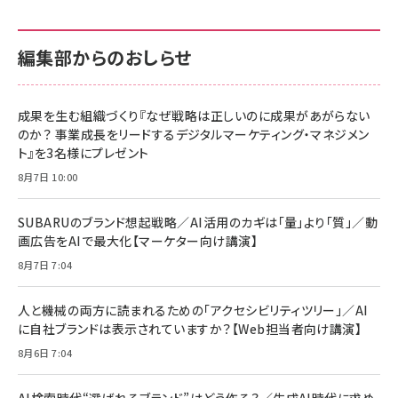
カラダ2026／宮舘涼太]
128GB UHS-I Class10 (最大読出速度
128GB UHS-I Class10 (最大読出速度
100MB/s) Nintendo Switch動作確認済 国内
100MB/s) Nintendo Switch動作確認済 国内
￥880
サポート正規品 メーカー保証5年 KLMEA128G
サポート正規品 メーカー保証5年 KLMEA128G
￥2,680
￥2,680
編集部からのおしらせ
anan(アンアン)2026/06/24号 No.2500増刊
スペシャルエディション[王道エンタメの矜持／
NIMASO ガラスフィルム iPhone 17 用 保護フィ
Amazon eギフトカード - Amazonロゴ - クラ
BTS]
ルム 強化ガラス 耐衝撃 高透過率 指紋防止 貼りや
シック
すい ガイド枠付き いPhone17 (6.3インチ) 対応
成果を生む組織づくり『なぜ戦略は正しいのに成果があがらない
￥1,100
￥5,000
2枚セット DSP25F1698
のか？ 事業成長をリードするデジタルマーケティング・マネジメン
￥1,599
ト』を3名様にプレゼント
anan(アンアン)2026/07/08号 No.2502[2026
Anker PowerLine III Flow USB-C & USB-C
年後半、あなたの恋と運命／山田涼介]
【New】Amazon Fire TV Stick HD | 手軽にスト
ケーブル Anker絡まないケーブル 240W 結束バン
8月7日 10:00
リーミングをはじめよう | ストリーミングメディアプ
ド付き USB PD対応 シリコン素材採用 iPhone
￥880
レイヤー
17 / 16 / 15 / Galaxy iPad Pro MacBook
￥1,890
Pro/Air 各種対応 (1.8m ミッドナイトブラック)
SUBARUのブランド想起戦略／AI活用のカギは「量」より「質」／動
￥6,980
画広告をAIで最大化【マーケター向け講演】
ママ投資家が育休中に１億貯めた株式投資
アサヒ飲料 モンスター エナジー 355ml×24本
￥1,870
8月7日 7:04
Anker Soundcore P31i (Bluetooth 6.1) 【完
￥4,192
全ワイヤレスイヤホン/アクティブノイズキャンセリ
ング/マルチポイント接続 / 最大50時間再生 / PSE
人と機械の両方に読まれるための「アクセシビリティツリー」／AI
組織の成果を最大化する ルールのデザイン
技術基準適合】ブラック
￥5,990
サッポロ 生ビール 黒ラベル 350ml 缶 24本 ビー
に自社ブランドは表示されていますか？【Web担当者向け講演】
￥1,980
ル ケース買い【6/30応募〆切! 黒ラベルビヤセラー
8月6日 7:04
キャンペーン】
Anker PowerLine III Flow USB-C & USB-C
ケーブル Anker絡まないケーブル 240W 結束バン
￥4,857
ド付き USB PD対応 シリコン素材採用 iPhone
AI検索時代“選ばれるブランド”はどう作る？／生成AI時代に求め