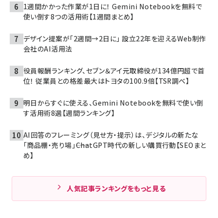
1週間かかった作業が1日に！ Gemini Notebookを無料で
使い倒す8つの活用術【1週間まとめ】
デザイン提案が「2週間→2日に」 設立22年を迎えるWeb制作
会社のAI活用法
役員報酬ランキング、セブン＆アイ元取締役が134億円超で首
位！ 従業員との格差最大はトヨタの100.9倍【TSR調べ】
明日からすぐに使える、Gemini Notebookを無料で使い倒
す活用術8選【週間ランキング】
AI回答のフレーミング（見せ方・提示）は、デジタルの新たな
「商品棚・売り場」――ChatGPT時代の新しい購買行動【SEOまと
め】
人気記事ランキングをもっと見る