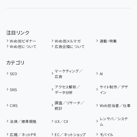
注目リンク
Web担ビギナー
Web担メルマガ
連載・特集
Web担について
広告出稿について
カテゴリ
マーケティング／
SEO
AI
広告
アクセス解析／
サイト制作／デザ
SNS
データ分析
イン
調査／リサーチ／
CMS
Web担当者／仕事
統計
レンサバ／システ
法律／標準規格
UX／CX
ム
広報／ネットPR
EC／ネットショップ
モバイル