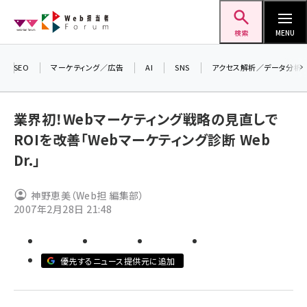
メ
Web担当者Forum
イ
検索
MENU
ン
コ
SEO
マーケティング／広告
AI
SNS
アクセス解析／データ分析
＼ 
ン
生成
テ
業界初！Webマーケティング戦略の見直しで
るセ
ン
ROIを改善「Webマーケティング診断 Web
20
ツ
seo (3528)
Dr.」
▼
に
ai (2811)
移
神野恵美（Web担 編集部）
動
youtube (2439)
2007年2月28日 21:48
note (2315)
セミナー (2308)
優先するニュース提供元に追加
z世代 (1623)
meo (1277)