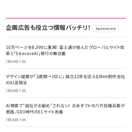
企画広告も役立つ情報バッチリ！
Sponsored
10万ページを8,000に激減！ 富士通が挑んだグローバルサイト改
革と「SitecoreAI」移行の舞台裏
7月29日 7:05
デザイン提案が「2週間→2日に」 設立22年を迎えるWeb制作会社
のAI活用法
7月28日 7:05
AI検索で“自社がお勧め”されない！ お米ギフトの八代目儀兵衛が
実践、GEO時代のECサイト改善
7月16日 7:05