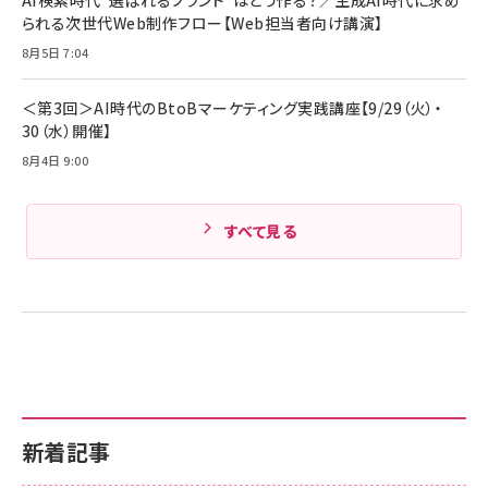
Amazonランキングをもっと見る
17 / 16 / 15 / Galaxy iPad Pro MacBook
￥1,890
られる次世代Web制作フロー【Web担当者向け講演】
Pro/Air 各種対応 (1.8m ミッドナイトブラック)
Amazonランキングをもっと見る
8月5日 7:04
Amazonランキングをもっと見る
＜第3回＞AI時代のBtoBマーケティング実践講座【9/29（火）・
30（水）開催】
8月4日 9:00
すべて見る
新着記事