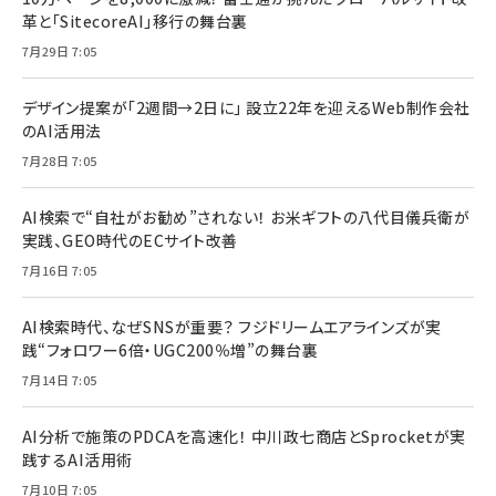
革と「SitecoreAI」移行の舞台裏
7月29日 7:05
デザイン提案が「2週間→2日に」 設立22年を迎えるWeb制作会社
のAI活用法
7月28日 7:05
AI検索で“自社がお勧め”されない！ お米ギフトの八代目儀兵衛が
実践、GEO時代のECサイト改善
7月16日 7:05
AI検索時代、なぜSNSが重要？ フジドリームエアラインズが実
践“フォロワー6倍・UGC200％増”の舞台裏
7月14日 7:05
AI分析で施策のPDCAを高速化！ 中川政七商店とSprocketが実
践するAI活用術
7月10日 7:05