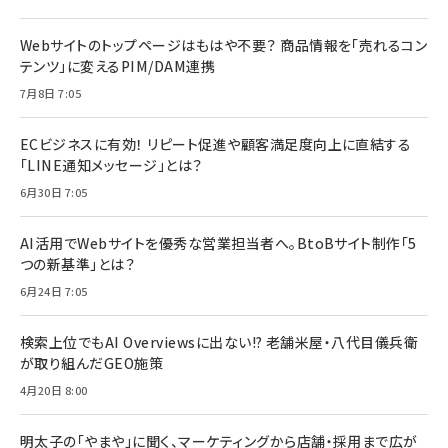
Webサイトのトップページはもはや不要？ 商品情報を「売れるコン
テンツ」に変えるPIM/DAM連携
7月8日 7:05
ECビジネスに有効！ リピート促進や顧客満足度向上に直結する
「LINE通知メッセージ」とは？
6月30日 7:05
AI活用でWebサイトを優秀な営業担当者へ。BtoBサイト制作「5
つの新基準」とは？
6月24日 7:05
検索上位でもAI Overviewsに出ない!? 老舗米屋・八代目儀兵衛
が取り組んだGEO施策
4月20日 8:00
明太子の「やまや」に聞く、マーケティングから店舗・採用まで広が