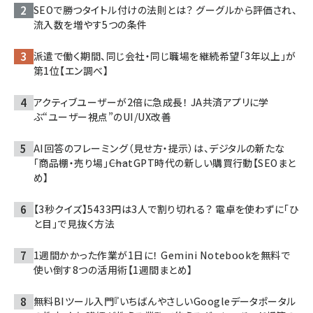
SEOで勝つタイトル付けの法則とは？ グーグルから評価され、
流入数を増やす5つの条件
派遣で働く期間、同じ会社・同じ職場を継続希望「3年以上」が
第1位【エン調べ】
アクティブユーザーが2倍に急成長！ JA共済アプリに学
ぶ“ユーザー視点”のUI/UX改善
AI回答のフレーミング（見せ方・提示）は、デジタルの新たな
「商品棚・売り場」――ChatGPT時代の新しい購買行動【SEOまと
め】
【3秒クイズ】5433円は3人で割り切れる？ 電卓を使わずに「ひ
と目」で見抜く方法
1週間かかった作業が1日に！ Gemini Notebookを無料で
使い倒す8つの活用術【1週間まとめ】
無料BIツール入門『いちばんやさしいGoogleデータポータル