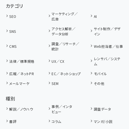
カテゴリ
マーケティング／
SEO
AI
広告
アクセス解析／
サイト制作／デザ
SNS
データ分析
イン
調査／リサーチ／
CMS
Web担当者／仕事
統計
レンサバ／システ
法律／標準規格
UX／CX
ム
広報／ネットPR
EC／ネットショップ
モバイル
メールマーケ
SEM
その他
種別
事例／インタ
解説／ノウハウ
調査データ
ビュー
書評
コラム
マンガ/小説