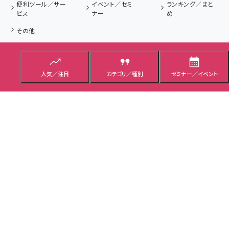
便利ツール／サー
イベント／セミ
ランキング／まと
ビス
ナー
め
その他
タイプ
解説記事
ニュース記事
プレゼント／応募
人気／注目
カテゴリ／種別
セミナー／イベント
用語集