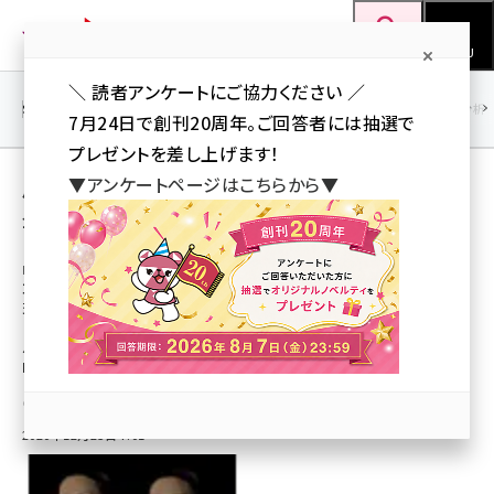
メ
Web担当者Forum
イ
検索
MENU
ン
＼ 読者アンケートにご協力ください ／
コ
SEO
マーケティング／広告
AI
SNS
アクセス解析／データ分析
7月24日で創刊20周年。ご回答者には抽選で
ン
プレゼントを差し上げます！
テ
用語「3DCG」 が使われている記事の一覧
▼アンケートページはこちらから▼
ン
全 3 記事中 1 ～ 3 を表示中
ツ
seo (3519)
に
凸版印刷が高精度の顔計測装置と3DCGで
コーセーのファンデーション化粧を忠実に再
ai (2801)
移
現
動
youtube (2425)
バーチャル空間で肌カウンセリングや化粧品選びを支援するシステム開発に
向け実証実験
note (2310)
小島昇（Web担編集部）
セミナー (2301)
2020年12月25日 7:01
z世代 (1620)
meo (1274)