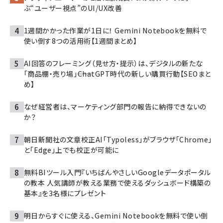
ぶ“ユーザー視点”のUI/UX改善
1週間かかった作業が1日に！ Gemini Notebookを無料で
使い倒す8つの活用術【1週間まとめ】
AI回答のフレーミング（見せ方・提示）は、デジタルの新たな
「商品棚・売り場」――ChatGPT時代の新しい購買行動【SEOまと
め】
なぜ経営者は、マーケティング部門の報告に納得できないの
か？
朝日新聞社の文章校正AI「Typoless」がブラウザ「Chrome」
と「Edge」上でも校正が可能に
無料BIツール入門『いちばんやさしいGoogleデータポータル
の教本 人気講師が教える業務で使えるダッシュボード構築の
基本』を3名様にプレゼント
明日からすぐに使える、Gemini Notebookを無料で使い倒