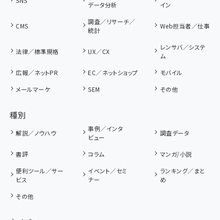
SNS
データ分析
イン
調査／リサーチ／
CMS
Web担当者／仕事
統計
レンサバ／システ
法律／標準規格
UX／CX
ム
広報／ネットPR
EC／ネットショップ
モバイル
メールマーケ
SEM
その他
種別
事例／インタ
解説／ノウハウ
調査データ
ビュー
書評
コラム
マンガ/小説
便利ツール／サー
イベント／セミ
ランキング／まと
ビス
ナー
め
その他