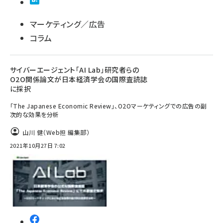
llmo (1161)
マーケティング／広告
コラム
サイバーエージェント「AI Lab」研究者らの
O2O関係論文が日本経済学会の国際査読誌
に採択
「The Japanese Economic Review」、O2Oマーケティングでの広告の副
次的な効果を分析
山川 健（Web担 編集部）
2021年10月27日 7:02