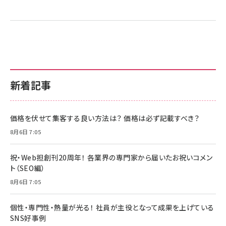
新着記事
価格を伏せて集客する良い方法は？ 価格は必ず記載すべき？
8月6日 7:05
祝・Web担創刊20周年！ 各業界の専門家から届いたお祝いコメン
ト（SEO編）
8月6日 7:05
個性・専門性・熱量が光る！ 社員が主役となって成果を上げている
SNS好事例