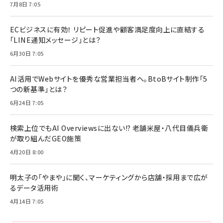
7月8日 7:05
ECビジネスに有効！ リピート促進や顧客満足度向上に直結する
「LINE通知メッセージ」とは？
6月30日 7:05
AI活用でWebサイトを優秀な営業担当者へ。BtoBサイト制作「5
つの新基準」とは？
6月24日 7:05
検索上位でもAI Overviewsに出ない!? 老舗米屋・八代目儀兵衛
が取り組んだGEO施策
4月20日 8:00
明太子の「やまや」に聞く、マーケティングから店舗・採用まで広が
るデータ活用術
4月14日 7:05