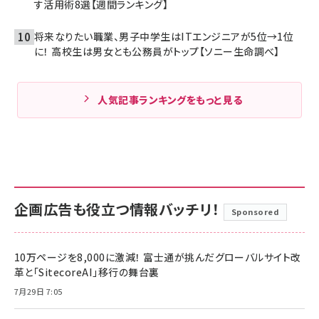
す活用術8選【週間ランキング】
将来なりたい職業、男子中学生はITエンジニアが5位→1位
に！ 高校生は男女とも公務員がトップ【ソニー生命調べ】
人気記事ランキングをもっと見る
企画広告も役立つ情報バッチリ！
Sponsored
10万ページを8,000に激減！ 富士通が挑んだグローバルサイト改
革と「SitecoreAI」移行の舞台裏
7月29日 7:05