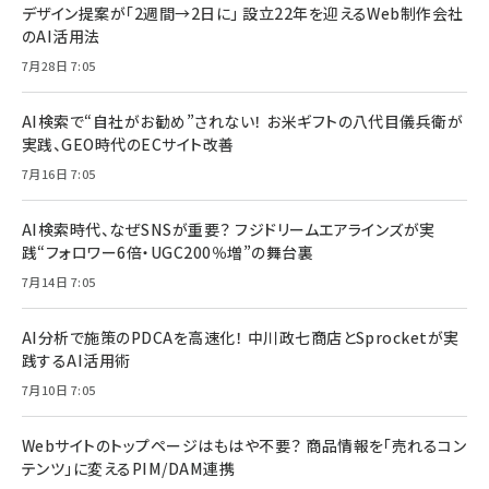
デザイン提案が「2週間→2日に」 設立22年を迎えるWeb制作会社
のAI活用法
7月28日 7:05
AI検索で“自社がお勧め”されない！ お米ギフトの八代目儀兵衛が
実践、GEO時代のECサイト改善
7月16日 7:05
AI検索時代、なぜSNSが重要？ フジドリームエアラインズが実
践“フォロワー6倍・UGC200％増”の舞台裏
7月14日 7:05
AI分析で施策のPDCAを高速化！ 中川政七商店とSprocketが実
践するAI活用術
7月10日 7:05
Webサイトのトップページはもはや不要？ 商品情報を「売れるコン
テンツ」に変えるPIM/DAM連携