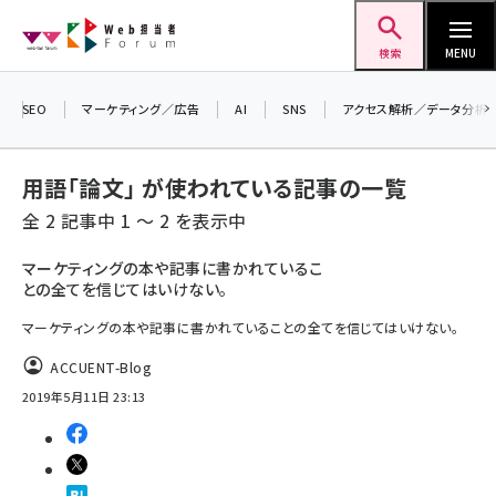
メ
Web担当者Forum
イ
検索
MENU
ン
＼ 読者アンケートにご協力ください ／
コ
SEO
マーケティング／広告
AI
SNS
アクセス解析／データ分析
7月24日で創刊20周年。ご回答者には抽選で
ン
プレゼントを差し上げます！
テ
用語「論文」 が使われている記事の一覧
▼アンケートページはこちらから▼
ン
全 2 記事中 1 ～ 2 を表示中
ツ
seo (3523)
に
マーケティングの本や記事に書かれているこ
との全てを信じてはいけない。
ai (2804)
移
動
マーケティングの本や記事に書かれていることの全てを信じてはいけない。
youtube (2429)
ACCUENT-Blog
note (2312)
2019年5月11日 23:13
セミナー (2303)
z世代 (1622)
meo (1275)