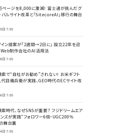
万ページを8,000に激減！ 富士通が挑んだグ
バルサイト改革と「SitecoreAI」移行の舞台
9日 7:05
ザイン提案が「2週間→2日に」 設立22年を迎
るWeb制作会社のAI活用法
8日 7:05
I検索で“自社がお勧め”されない！ お米ギフト
八代目儀兵衛が実践、GEO時代のECサイト改
6日 7:05
検索時代、なぜSNSが重要？ フジドリームエア
ンズが実践“フォロワー6倍・UGC200％
”の舞台裏
4日 7:05