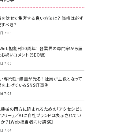
z世代 (1622)
格を伏せて集客する良い方法は？ 価格は必ず
meo (1275)
載すべき？
llmo (1161)
日 7:05
・Web担創刊20周年！ 各業界の専門家から届
お祝いコメント（SEO編）
日 7:05
性・専門性・熱量が光る！ 社員が主役となって
果を上げているSNS好事例
日 7:05
と機械の両方に読まれるための「アクセシビリ
ィツリー」／AIに自社ブランドは表示されてい
すか？【Web担当者向け講演】
日 7:04