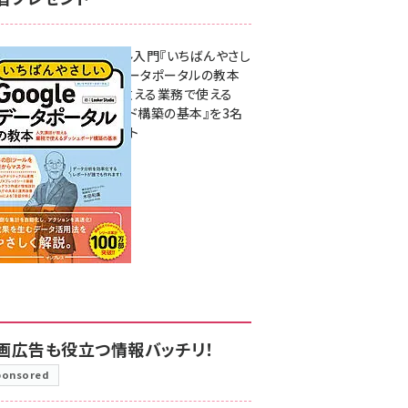
無料BIツール入門『いちばんやさし
いGoogleデータポータルの教本
人気講師が教える業務で使える
ダッシュボード構築の基本』を3名
様にプレゼント
7月31日 10:00
画広告も役立つ情報バッチリ！
ponsored