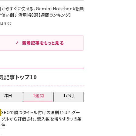
からすぐに使える、Gemini Notebookを無
で使い倒す活用術8選【週間ランキング】
日 8:00
新着記事をもっと見る
気記事トップ10
昨日
1週間
1か月
SEOで勝つタイトル付けの法則とは？ グー
グルから評価され、流入数を増やす5つの条
件