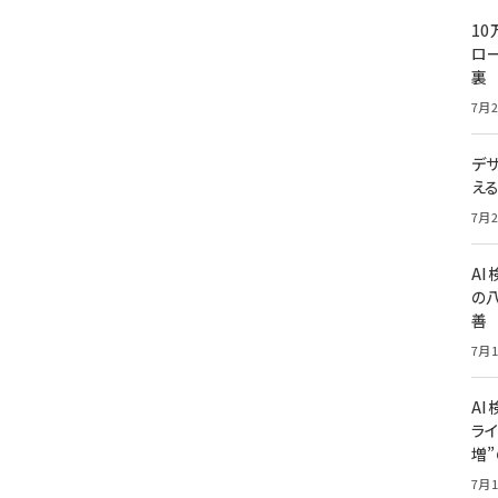
10
ロー
裏
7月2
デ
え
7月2
A
の
善
7月1
AI
ライ
増
7月1