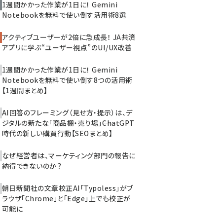
1週間かかった作業が1日に！ Gemini
Notebookを無料で使い倒す活用術8選
アクティブユーザーが2倍に急成長！ JA共済
アプリに学ぶ“ユーザー視点”のUI/UX改善
1週間かかった作業が1日に！ Gemini
Notebookを無料で使い倒す8つの活用術
【1週間まとめ】
AI回答のフレーミング（見せ方・提示）は、デ
ジタルの新たな「商品棚・売り場」――ChatGPT
時代の新しい購買行動【SEOまとめ】
なぜ経営者は、マーケティング部門の報告に
納得できないのか？
朝日新聞社の文章校正AI「Typoless」がブ
ラウザ「Chrome」と「Edge」上でも校正が
可能に