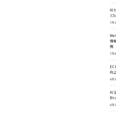
A
とS
7月1
W
情報
携
7月8
E
向
6月3
A
Bt
6月2