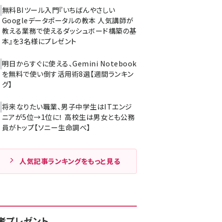
無料BIツール入門『いちばんやさしい
Googleデータポータルの教本 人気講師が
教える業務で使えるダッシュボード構築の基
本』を3名様にプレゼント
明日からすぐに使える、Gemini Notebook
を無料で使い倒す活用術8選【週間ランキン
グ】
将来なりたい職業、男子中学生はITエンジ
ニアが5位→1位に！ 高校生は男女とも公務
員がトップ【ソニー生命調べ】
人気記事ランキングをもっと見る
者プレゼント