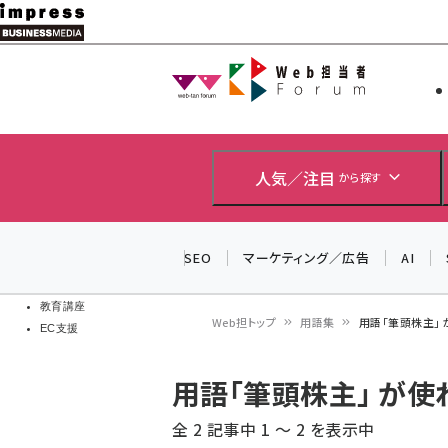
メ
イ
Web担当者
Web担当者
ン
EC担当者
コ
製品導入
ン
企業IT
ソフト開発
テ
人気／注目
から探す
IoT・AI
ン
DCクラウド
研究・調査
ツ
SEO
マーケティング／広告
AI
エネルギー
に
ドローン
移
教育講座
Web担トップ
用語集
用語「筆頭株主」
EC支援
動
パ
用語「筆頭株主」 が
ン
全 2 記事中 1 ～ 2 を表示中
く