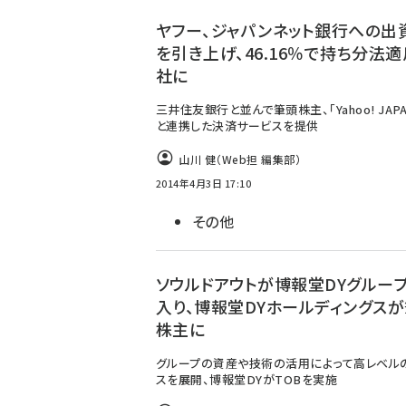
ず
ヤフー、ジャパンネット銀行への出
を引き上げ、46.16％で持ち分法
社に
三井住友銀行と並んで筆頭株主、「Yahoo! JAPA
と連携した決済サービスを提供
山川 健（Web担 編集部）
2014年4月3日 17:10
その他
ソウルドアウトが博報堂DYグルー
入り、博報堂DYホールディングス
株主に
グループの資産や技術の活用によって高レベル
スを展開、博報堂DYがTOBを実施