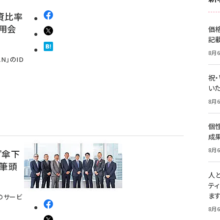
資比率
適用会
価
記
8月6
N」のID
祝
いた
8月6
個
成
8月6
プ傘下
が筆頭
人
テ
ま
のサービ
8月6