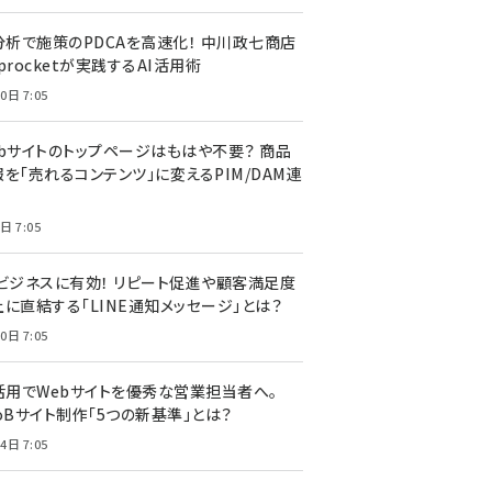
I分析で施策のPDCAを高速化！ 中川政七商店
procketが実践するAI活用術
0日 7:05
ebサイトのトップページはもはや不要？ 商品
を「売れるコンテンツ」に変えるPIM/DAM連
日 7:05
Cビジネスに有効！ リピート促進や顧客満足度
上に直結する「LINE通知メッセージ」とは？
0日 7:05
I活用でWebサイトを優秀な営業担当者へ。
oBサイト制作「5つの新基準」とは？
4日 7:05