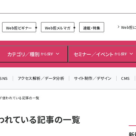
Forum
Web担
Web担ビギナー
Web担メルマガ
連載・特集
カテゴリ／種別
セミナー／イベント
から探す
から探す
SNS
アクセス解析／データ分析
サイト制作／デザイン
CMS
 が使われている記事の一覧
使われている記事の一覧
新