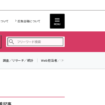
について
広告出稿について
MENU
調査／リサーチ／統計
Web担当者／仕事
法律／標準規格
seo (3523)
ai (2804)
youtube (2429)
note (2312)
セミナー (2303)
着記事