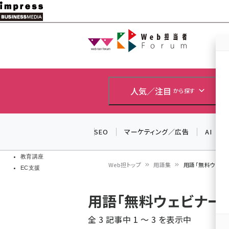
メ
イ
Web担当者
Web担当者
ン
EC担当者
コ
製品導入
ン
企業IT
ソフト開発
テ
人気／注目
から探す
IoT・AI
ン
DCクラウド
研究・調査
ツ
SEO
マーケティング／広告
AI
エネルギー
に
ドローン
移
教育講座
Web担トップ
用語集
用語「無料ウェビ
EC支援
動
パ
用語「無料ウェビナー
ン
全 3 記事中 1 ～ 3 を表示中
く