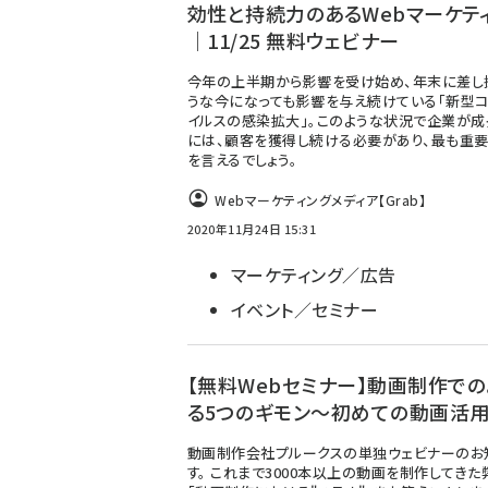
効性と持続力のあるWebマーケテ
｜11/25 無料ウェビナー
今年の上半期から影響を受け始め、年末に差し
うな今になっても影響を与え続けている「新型
イルスの感染拡大」。このような状況で企業が成
には、顧客を獲得し続ける必要があり、最も重
を言えるでしょう。
Webマーケティングメディア【Grab】
2020年11月24日 15:31
マーケティング／広告
イベント／セミナー
【無料Webセミナー】動画制作での
る5つのギモン〜初めての動画活
動画制作会社プルークスの単独ウェビナーのお
す。 これまで3000本以上の動画を制作してきた