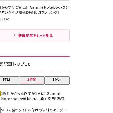
からすぐに使える、Gemini Notebookを無
で使い倒す活用術8選【週間ランキング】
日 8:00
新着記事をもっと見る
気記事トップ10
昨日
1週間
1か月
1週間かかった作業が1日に！ Gemini
Notebookを無料で使い倒す活用術8選
SEOで勝つタイトル付けの法則とは？ グー