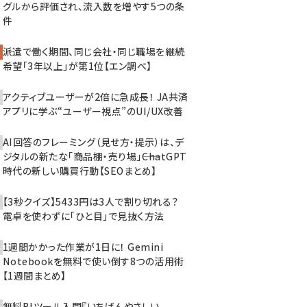
グルから評価され、流入数を増やす5つの条
件
派遣で働く期間、同じ会社・同じ職場を継続
希望「3年以上」が第1位【エン調べ】
アクティブユーザーが2倍に急成長！ JA共済
アプリに学ぶ“ユーザー視点”のUI/UX改善
AI回答のフレーミング（見せ方・提示）は、デ
ジタルの新たな「商品棚・売り場」――ChatGPT
時代の新しい購買行動【SEOまとめ】
【3秒クイズ】5433円は3人で割り切れる？
電卓を使わずに「ひと目」で見抜く方法
1週間かかった作業が1日に！ Gemini
Notebookを無料で使い倒す8つの活用術
【1週間まとめ】
無料BIツール入門『いちばんやさしい