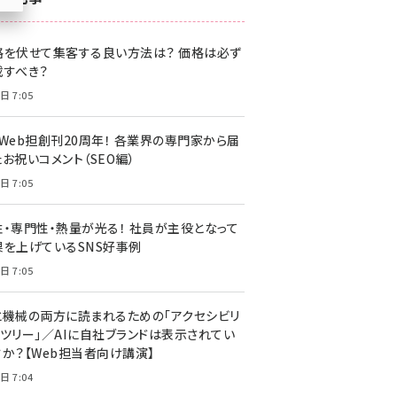
z世代 (1622)
格を伏せて集客する良い方法は？ 価格は必ず
meo (1275)
載すべき？
llmo (1161)
日 7:05
・Web担創刊20周年！ 各業界の専門家から届
お祝いコメント（SEO編）
日 7:05
性・専門性・熱量が光る！ 社員が主役となって
果を上げているSNS好事例
日 7:05
と機械の両方に読まれるための「アクセシビリ
ィツリー」／AIに自社ブランドは表示されてい
すか？【Web担当者向け講演】
日 7:04