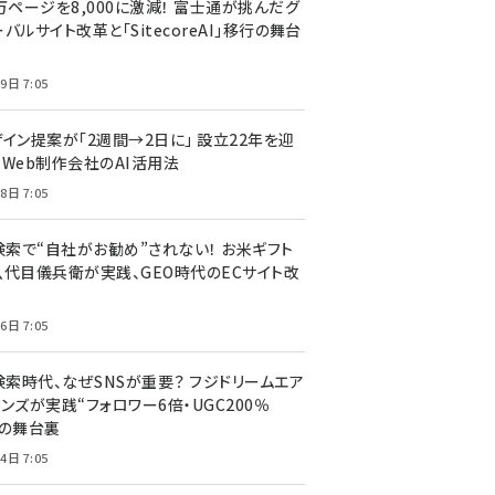
万ページを8,000に激減！ 富士通が挑んだグ
バルサイト改革と「SitecoreAI」移行の舞台
9日 7:05
ザイン提案が「2週間→2日に」 設立22年を迎
るWeb制作会社のAI活用法
8日 7:05
I検索で“自社がお勧め”されない！ お米ギフト
八代目儀兵衛が実践、GEO時代のECサイト改
6日 7:05
検索時代、なぜSNSが重要？ フジドリームエア
ンズが実践“フォロワー6倍・UGC200％
”の舞台裏
4日 7:05