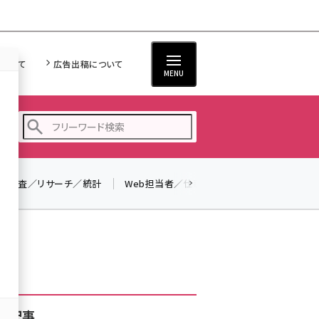
について
広告出稿について
MENU
調査／リサーチ／統計
Web担当者／仕事
法律／標準規格
seo (3523)
ai (2804)
youtube (2429)
note (2312)
セミナー (2303)
着記事