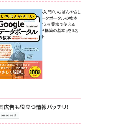
無料BIツール入門『いちばんやさし
いGoogleデータポータルの教本
人気講師が教える業務で使える
ダッシュボード構築の基本』を3名
様にプレゼント
7月31日 10:00
画広告も役立つ情報バッチリ！
ponsored