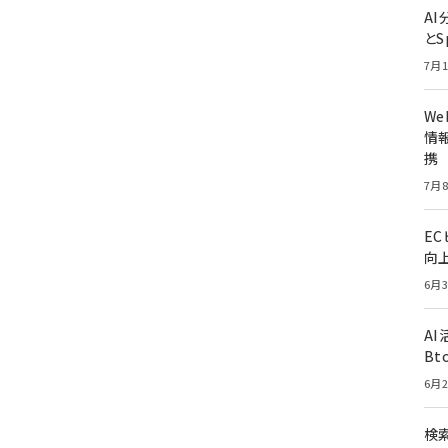
A
とS
7月1
W
情報
携
7月8
E
向
6月3
A
Bt
6月2
検索