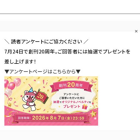
Forum
Web担
Web担ビギナー
Web担メルマガ
連載・特集
＼ 読者アンケートにご協力ください ／
7月24日で創刊20周年。ご回答者には抽選でプレゼントを
カテゴリ／種別
セミナー／イベント
から探す
から探す
差し上げます！
▼アンケートページはこちらから▼
SNS
アクセス解析／データ分析
サイト制作／デザイン
CMS
ナー」 が使われている記事の一覧
」 が使われている記事の一覧
新