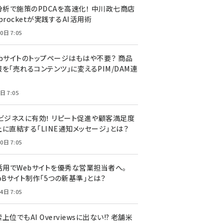
I分析で施策のPDCAを高速化！ 中川政七商店
procketが実践するAI活用術
0日 7:05
ebサイトのトップページはもはや不要？ 商品
を「売れるコンテンツ」に変えるPIM/DAM連
日 7:05
Cビジネスに有効！ リピート促進や顧客満足度
上に直結する「LINE通知メッセージ」とは？
0日 7:05
I活用でWebサイトを優秀な営業担当者へ。
oBサイト制作「5つの新基準」とは？
4日 7:05
上位でもAI Overviewsに出ない!? 老舗米