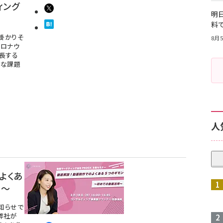
ィング
明日
料
掛かりそ
8月5
コロナウ
長する
要な課題
人
よくあ
用〜
知らせで
弊社が