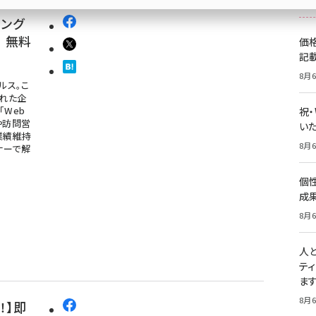
ィング
｜無料
価
記
8月6
ルス。こ
れた企
Web
祝
や訪問営
いた
業績維持
8月6
ナーで解
個
成
8月6
人
テ
ま
8月6
！】即