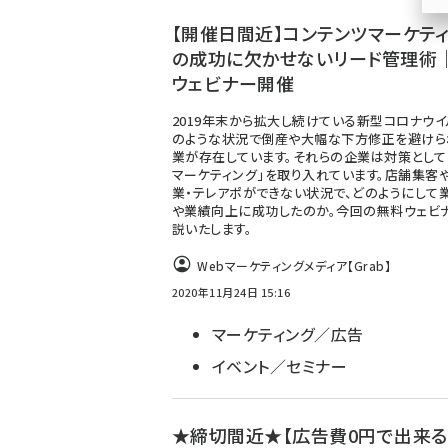
ず
【開催日間近】コンテンツマーケテ
の成功に欠かせないリード管理術
ウェビナー開催
2019年末から拡大し続けている新型コロナウイ
のような状況で倒産や大幅な下方修正を避けら
業が存在しています。それらの企業は対策として「
マーケティング」を取り入れています。店舗集客
業・テレアポができない状況で、どのようにして
や業績向上に成功したのか。今回の無料ウェビ
説いたします。
Webマーケティングメディア【Grab】
2020年11月24日 15:16
マーケティング／広告
イベント／セミナー
★締切間近★【広告費0円で出来る