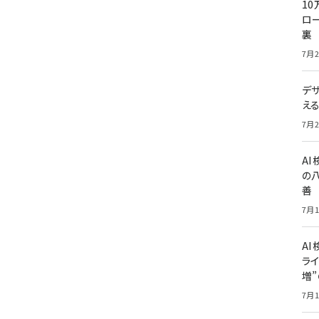
10
ロー
裏
7月2
デ
え
7月2
A
の
善
7月1
AI
ライ
増
7月1