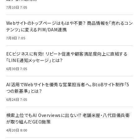
7月10日 7:05
Webサイトのトップページはもはや不要？ 商品情報を「売れるコン
テンツ」に変えるPIM/DAM連携
7月8日 7:05
ECビジネスに有効！ リピート促進や顧客満足度向上に直結する
「LINE通知メッセージ」とは？
6月30日 7:05
AI活用でWebサイトを優秀な営業担当者へ。BtoBサイト制作「5
つの新基準」とは？
6月24日 7:05
検索上位でもAI Overviewsに出ない!? 老舗米屋・八代目儀兵衛
が取り組んだGEO施策
4月20日 8:00