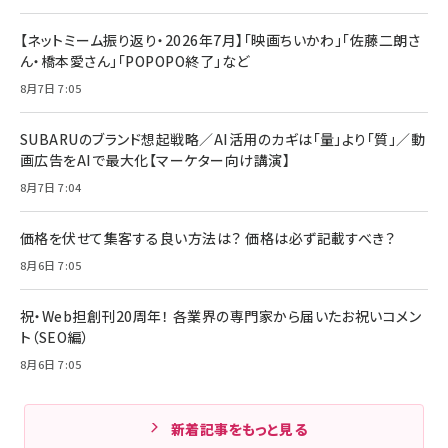
【ネットミーム振り返り・2026年7月】「映画ちいかわ」「佐藤二朗さ
ん・橋本愛さん」「POPOPO終了」など
8月7日 7:05
SUBARUのブランド想起戦略／AI活用のカギは「量」より「質」／動
画広告をAIで最大化【マーケター向け講演】
8月7日 7:04
価格を伏せて集客する良い方法は？ 価格は必ず記載すべき？
8月6日 7:05
祝・Web担創刊20周年！ 各業界の専門家から届いたお祝いコメン
ト（SEO編）
8月6日 7:05
新着記事をもっと見る