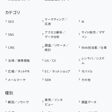
カテゴリ
マーケティング／
SEO
AI
広告
アクセス解析／
サイト制作／デザ
SNS
データ分析
イン
調査／リサーチ／
CMS
Web担当者／仕事
統計
レンサバ／システ
法律／標準規格
UX／CX
ム
広報／ネットPR
EC／ネットショップ
モバイル
メールマーケ
SEM
その他
種別
事例／インタ
解説／ノウハウ
調査データ
ビュー