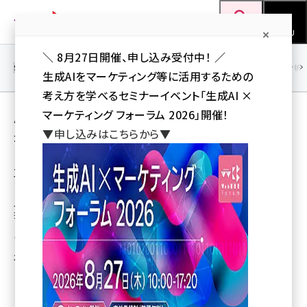
メ
Web担当者Forum
イ
検索
MENU
ン
＼ 8月27日開催、申し込み受付中！ ／
コ
SEO
マーケティング／広告
AI
SNS
アクセス解析／データ分析
生成AIをマーケティング等に活用するための
ン
考え方を学べるセミナーイベント「生成AI ×
テ
用語「求人事業」 が使われている記事の一覧
マーケティング フォーラム 2026」開催！
ン
▼申し込みはこちらから▼
全 2 記事中 1 ～ 2 を表示中
ツ
seo (3532)
に
メルカリがスポットワーク事業に参入へ、求人
プラットフォーム「メルカリ ハロ」開設
ai (2814)
移
動
人手不足とスポットワークの需要増に対応、アプリユーザーが仕事を簡単に
youtube (2441)
探せる体験提供
note (2317)
山川 健（Web担 編集部）
セミナー (2310)
2023年11月14日 7:01
z世代 (1623)
meo (1277)