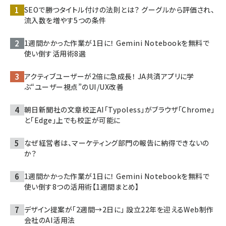
SEOで勝つタイトル付けの法則とは？ グーグルから評価され、
流入数を増やす5つの条件
1週間かかった作業が1日に！ Gemini Notebookを無料で
使い倒す活用術8選
アクティブユーザーが2倍に急成長！ JA共済アプリに学
ぶ“ユーザー視点”のUI/UX改善
朝日新聞社の文章校正AI「Typoless」がブラウザ「Chrome」
と「Edge」上でも校正が可能に
なぜ経営者は、マーケティング部門の報告に納得できないの
か？
1週間かかった作業が1日に！ Gemini Notebookを無料で
使い倒す8つの活用術【1週間まとめ】
デザイン提案が「2週間→2日に」 設立22年を迎えるWeb制作
会社のAI活用法