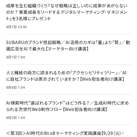
成果を生む組織づくり『なぜ戦略は正しいのに成果があがらない
のか？ 事業成長をリードするデジタルマーケティング・マネジメン
ト』を3名様にプレゼント
8月7日 10:00
SUBARUのブランド想起戦略／AI活用のカギは「量」より「質」／動
画広告をAIで最大化【マーケター向け講演】
8月7日 7:04
人と機械の両方に読まれるための「アクセシビリティツリー」／AI
に自社ブランドは表示されていますか？【Web担当者向け講演】
8月6日 7:04
AI検索時代“選ばれるブランド”はどう作る？／生成AI時代に求め
られる次世代Web制作フロー【Web担当者向け講演】
8月5日 7:04
＜第3回＞AI時代のBtoBマーケティング実践講座【9/29（火）・