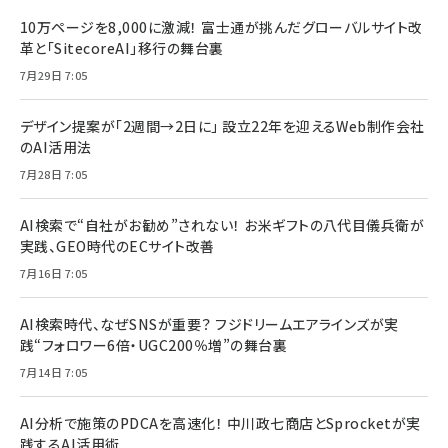
10万ページを8,000に激減！ 富士通が挑んだグローバルサイト改
革と「SitecoreAI」移行の舞台裏
7月29日 7:05
デザイン提案が「2週間→2日に」 設立22年を迎えるWeb制作会社
のAI活用法
7月28日 7:05
AI検索で“自社がお勧め”されない！ お米ギフトの八代目儀兵衛が
実践、GEO時代のECサイト改善
7月16日 7:05
AI検索時代、なぜSNSが重要？ フジドリームエアラインズが実
践“フォロワー6倍・UGC200％増”の舞台裏
7月14日 7:05
AI分析で施策のPDCAを高速化！ 中川政七商店とSprocketが実
践するAI活用術