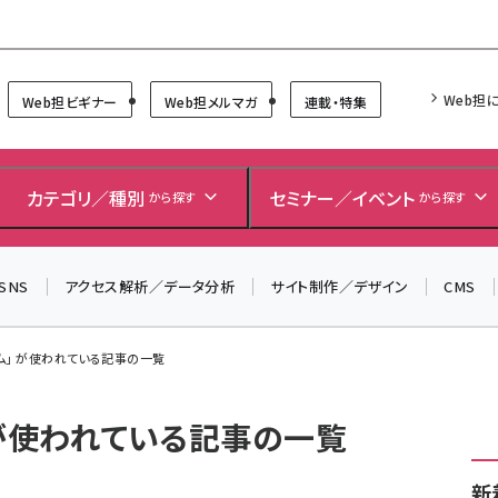
Forum
Web担
Web担ビギナー
Web担メルマガ
連載・特集
カテゴリ／種別
セミナー／イベント
から探す
から探す
SNS
アクセス解析／データ分析
サイト制作／デザイン
CMS
ム」 が使われている記事の一覧
 が使われている記事の一覧
新