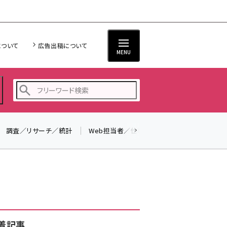
について
広告出稿について
MENU
調査／リサーチ／統計
Web担当者／仕事
法律／標準規格
seo (3532)
ai (2814)
youtube (2441)
note (2317)
セミナー (2310)
着記事