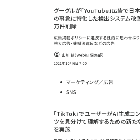
ず
グーグルが「YouTube」広告で日
の事象に特化した検出システム改善
万件削除
広告掲載ポリシーに違反する性的に思わせぶり
誇大広告・薬機法違反などの広告
山川 健（Web担 編集部）
2021年10月6日 7:00
マーケティング／広告
SNS
「TikTok」でユーザーがAI生成コ
ツを見分けて理解するための新た
を実施