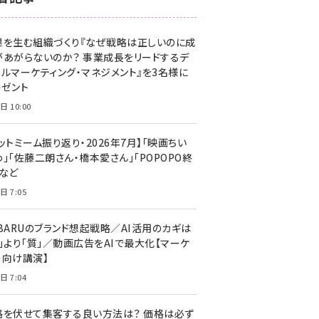
z世代 (1623)
果を生む組織づくり『なぜ戦略は正しいのに成
meo (1277)
があがらないのか？ 事業成長をリードするデ
llmo (1167)
タルマーケティング・マネジメント』を3名様に
レゼント
日 10:00
ットミーム振り返り・2026年7月】「映画ちい
」「佐藤二朗さん・橋本愛さん」「POPOPO終
」など
日 7:05
UBARUのブランド想起戦略／AI活用のカギは
量」より「質」／動画広告をAIで最大化【マーケ
ー向け講演】
日 7:04
格を伏せて集客する良い方法は？ 価格は必ず