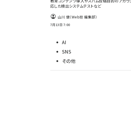
教育コンテンツ導入やスパム投稿目的のアカウ
応した検出システムテストなど
山川 健（Web担 編集部）
7月13日 7:00
AI
SNS
その他