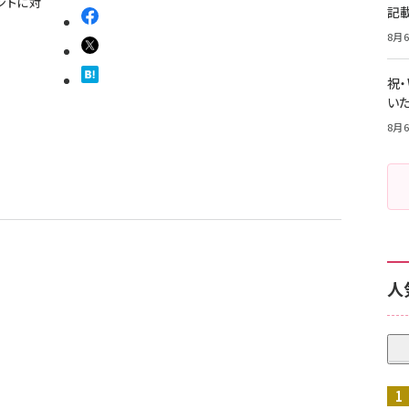
ントに対
記
8月6
祝
いた
8月6
人