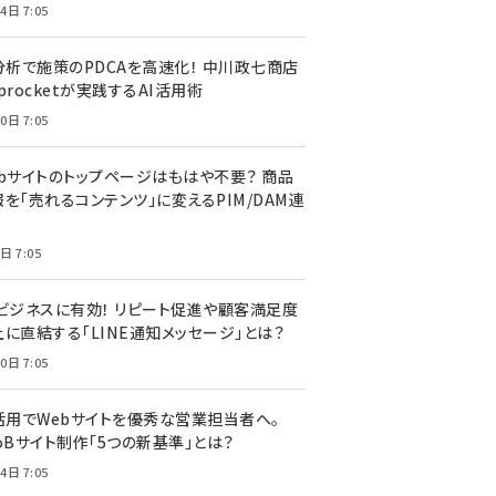
4日 7:05
I分析で施策のPDCAを高速化！ 中川政七商店
procketが実践するAI活用術
0日 7:05
ebサイトのトップページはもはや不要？ 商品
を「売れるコンテンツ」に変えるPIM/DAM連
日 7:05
Cビジネスに有効！ リピート促進や顧客満足度
上に直結する「LINE通知メッセージ」とは？
0日 7:05
I活用でWebサイトを優秀な営業担当者へ。
oBサイト制作「5つの新基準」とは？
4日 7:05