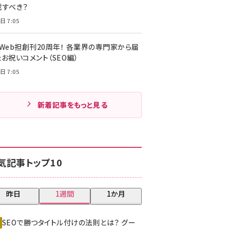
載すべき？
日 7:05
・Web担創刊20周年！ 各業界の専門家から届
お祝いコメント（SEO編）
日 7:05
新着記事をもっと見る
気記事トップ10
昨日
1週間
1か月
SEOで勝つタイトル付けの法則とは？ グー