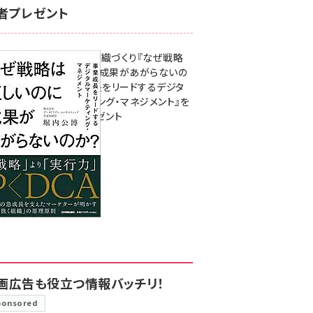
者プレゼント
成果を生む組織づくり『なぜ戦略
は正しいのに成果があがらないの
か？ 事業成長をリードするデジタ
ルマーケティング・マネジメント』を
3名様にプレゼント
8月7日 10:00
画広告も役立つ情報バッチリ！
ponsored