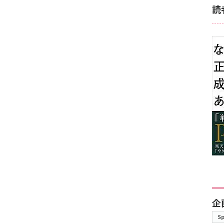
読
企
S