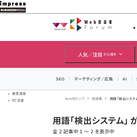
メ
イ
Web担当者
Web担当者
ン
EC担当者
コ
製品導入
ン
企業IT
ソフト開発
テ
人気／注目
から探す
IoT・AI
ン
DCクラウド
研究・調査
ツ
SEO
マーケティング／広告
AI
エネルギー
に
ドローン
移
教育講座
Web担トップ
用語集
用語「検出システ
EC支援
動
パ
用語「検出システム」
ン
全 2 記事中 1 ～ 2 を表示中
く