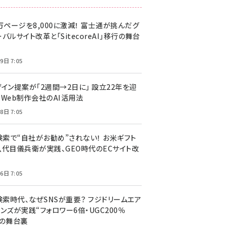
万ページを8,000に激減！ 富士通が挑んだグ
バルサイト改革と「SitecoreAI」移行の舞台
9日 7:05
ザイン提案が「2週間→2日に」 設立22年を迎
るWeb制作会社のAI活用法
8日 7:05
I検索で“自社がお勧め”されない！ お米ギフト
八代目儀兵衛が実践、GEO時代のECサイト改
6日 7:05
検索時代、なぜSNSが重要？ フジドリームエア
ンズが実践“フォロワー6倍・UGC200％
”の舞台裏