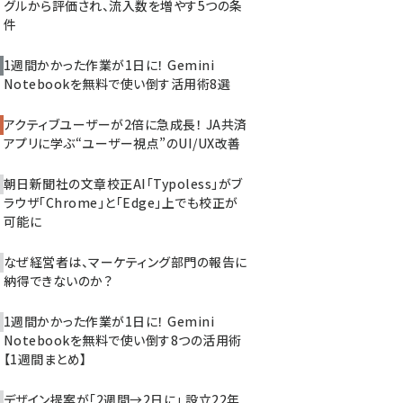
グルから評価され、流入数を増やす5つの条
件
1週間かかった作業が1日に！ Gemini
Notebookを無料で使い倒す活用術8選
アクティブユーザーが2倍に急成長！ JA共済
アプリに学ぶ“ユーザー視点”のUI/UX改善
朝日新聞社の文章校正AI「Typoless」がブ
ラウザ「Chrome」と「Edge」上でも校正が
可能に
なぜ経営者は、マーケティング部門の報告に
納得できないのか？
1週間かかった作業が1日に！ Gemini
Notebookを無料で使い倒す8つの活用術
【1週間まとめ】
デザイン提案が「2週間→2日に」 設立22年