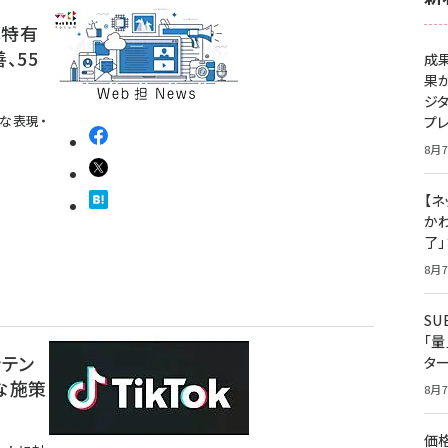
本特有
、55
成
果
ジ
な表現・
プ
8月7
【ネ
かわ
了
8月7
S
「
ンテン
タ
な施策
8月7
価