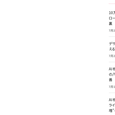
10
ロー
裏
7月2
デ
え
7月2
A
の
善
7月1
AI
ライ
増