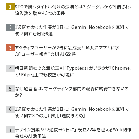
SEOで勝つタイトル付けの法則とは？ グーグルから評価され、
流入数を増やす5つの条件
1週間かかった作業が1日に！ Gemini Notebookを無料で
使い倒す活用術8選
アクティブユーザーが2倍に急成長！ JA共済アプリに学
ぶ“ユーザー視点”のUI/UX改善
朝日新聞社の文章校正AI「Typoless」がブラウザ「Chrome」
と「Edge」上でも校正が可能に
なぜ経営者は、マーケティング部門の報告に納得できないの
か？
1週間かかった作業が1日に！ Gemini Notebookを無料で
使い倒す8つの活用術【1週間まとめ】
デザイン提案が「2週間→2日に」 設立22年を迎えるWeb制作
会社のAI活用法