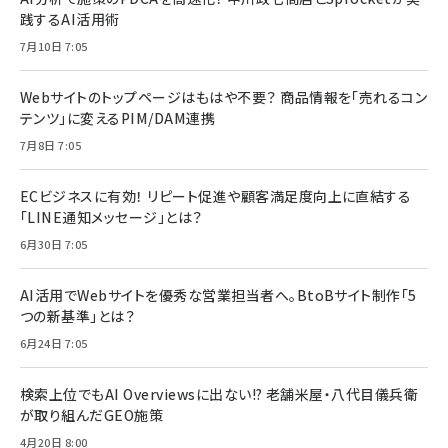
践するAI活用術
7月10日 7:05
Webサイトのトップページはもはや不要？ 商品情報を「売れるコン
テンツ」に変えるPIM/DAM連携
7月8日 7:05
ECビジネスに有効！ リピート促進や顧客満足度向上に直結する
「LINE通知メッセージ」とは？
6月30日 7:05
AI活用でWebサイトを優秀な営業担当者へ。BtoBサイト制作「5
つの新基準」とは？
6月24日 7:05
検索上位でもAI Overviewsに出ない!? 老舗米屋・八代目儀兵衛
が取り組んだGEO施策
4月20日 8:00