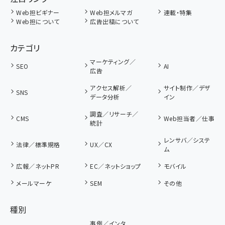
Web担ビギナー
Web担メルマガ
連載・特集
Web担について
広告出稿について
カテゴリ
マーケティング／
SEO
AI
広告
アクセス解析／
サイト制作／デザ
SNS
データ分析
イン
調査／リサーチ／
CMS
Web担当者／仕事
統計
レンサバ／システ
法律／標準規格
UX／CX
ム
広報／ネットPR
EC／ネットショップ
モバイル
メールマーケ
SEM
その他
種別
事例／インタ