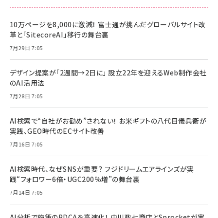
10万ページを8,000に激減！ 富士通が挑んだグローバルサイト改
革と「SitecoreAI」移行の舞台裏
7月29日 7:05
デザイン提案が「2週間→2日に」 設立22年を迎えるWeb制作会社
のAI活用法
7月28日 7:05
AI検索で“自社がお勧め”されない！ お米ギフトの八代目儀兵衛が
実践、GEO時代のECサイト改善
7月16日 7:05
AI検索時代、なぜSNSが重要？ フジドリームエアラインズが実
践“フォロワー6倍・UGC200％増”の舞台裏
7月14日 7:05
AI分析で施策のPDCAを高速化！ 中川政七商店とSprocketが実