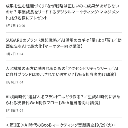
成果を生む組織づくり『なぜ戦略は正しいのに成果があがらない
のか？ 事業成長をリードするデジタルマーケティング・マネジメン
ト』を3名様にプレゼント
8月7日 10:00
SUBARUのブランド想起戦略／AI活用のカギは「量」より「質」／動
画広告をAIで最大化【マーケター向け講演】
8月7日 7:04
人と機械の両方に読まれるための「アクセシビリティツリー」／AI
に自社ブランドは表示されていますか？【Web担当者向け講演】
8月6日 7:04
AI検索時代“選ばれるブランド”はどう作る？／生成AI時代に求め
られる次世代Web制作フロー【Web担当者向け講演】
8月5日 7:04
＜第3回＞AI時代のBtoBマーケティング実践講座【9/29（火）・