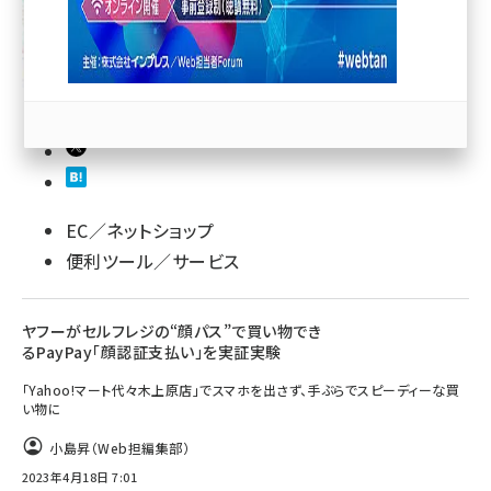
llmo (1167)
EC／ネットショップ
便利ツール／サービス
ヤフーがセルフレジの“顔パス”で買い物でき
るPayPay「顔認証支払い」を実証実験
「Yahoo!マート代々木上原店」でスマホを出さず、手ぶらでスピーディーな買
い物に
小島昇（Web担編集部）
2023年4月18日 7:01