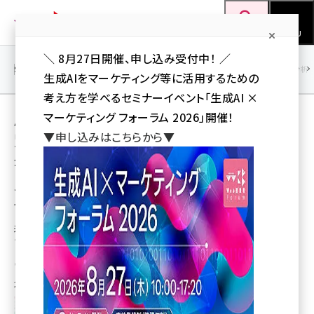
メ
Web担当者Forum
イ
検索
MENU
ン
＼ 8月27日開催、申し込み受付中！ ／
コ
SEO
マーケティング／広告
AI
SNS
アクセス解析／データ分析
生成AIをマーケティング等に活用するための
ン
考え方を学べるセミナーイベント「生成AI ×
テ
用語「来店型店舗」 が使われている記事の一
マーケティング フォーラム 2026」開催！
ン
▼申し込みはこちらから▼
覧
ツ
seo (3532)
全 2 記事中 1 ～ 2 を表示中
に
ai (2814)
移
ヤフー・アスクル・出前館が来店型店舗、ク
イックコマース「Yahoo!マート」の拠点活用
動
youtube (2441)
来店型店舗はクイックコマース事業者で初、ヤフーはYahoo!マート事業を行
note (2317)
う子会社設立
セミナー (2310)
山川 健（Web担 編集部）
2022年8月22日 7:01
z世代 (1623)
meo (1277)