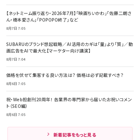
【ネットミーム振り返り・2026年7月】「映画ちいかわ」「佐藤二朗さ
ん・橋本愛さん」「POPOPO終了」など
8月7日 7:05
SUBARUのブランド想起戦略／AI活用のカギは「量」より「質」／動
画広告をAIで最大化【マーケター向け講演】
8月7日 7:04
価格を伏せて集客する良い方法は？ 価格は必ず記載すべき？
8月6日 7:05
祝・Web担創刊20周年！ 各業界の専門家から届いたお祝いコメン
ト（SEO編）
8月6日 7:05
新着記事をもっと見る