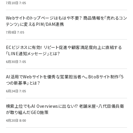
7月10日 7:05
Webサイトのトップページはもはや不要？ 商品情報を「売れるコン
テンツ」に変えるPIM/DAM連携
7月8日 7:05
ECビジネスに有効！ リピート促進や顧客満足度向上に直結する
「LINE通知メッセージ」とは？
6月30日 7:05
AI活用でWebサイトを優秀な営業担当者へ。BtoBサイト制作「5
つの新基準」とは？
6月24日 7:05
検索上位でもAI Overviewsに出ない!? 老舗米屋・八代目儀兵衛
が取り組んだGEO施策
4月20日 8:00