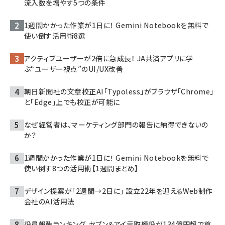
流入数を増やす5つの条件
1週間かかった作業が1日に！ Gemini Notebookを無料で
使い倒す活用術8選
アクティブユーザーが2倍に急成長！ JA共済アプリに学
ぶ“ユーザー視点”のUI/UX改善
朝日新聞社の文章校正AI「Typoless」がブラウザ「Chrome」
と「Edge」上でも校正が可能に
なぜ経営者は、マーケティング部門の報告に納得できないの
か？
1週間かかった作業が1日に！ Gemini Notebookを無料で
使い倒す8つの活用術【1週間まとめ】
デザイン提案が「2週間→2日に」 設立22年を迎えるWeb制作
会社のAI活用法
役員報酬ランキング、セブン＆アイ元取締役が134億円超で首