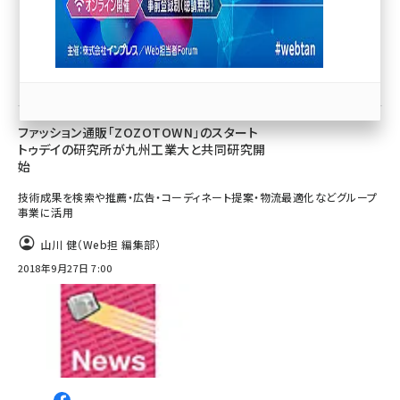
llmo (1166)
Web担当者／仕事
ファッション通販「ZOZOTOWN」のスタート
トゥデイの研究所が九州工業大と共同研究開
始
技術成果を検索や推薦・広告・コーディネート提案・物流最適化などグループ
事業に活用
山川 健（Web担 編集部）
2018年9月27日 7:00