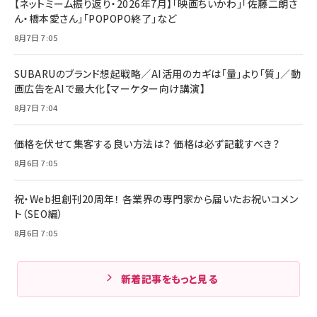
【ネットミーム振り返り・2026年7月】「映画ちいかわ」「佐藤二朗さ
ん・橋本愛さん」「POPOPO終了」など
8月7日 7:05
SUBARUのブランド想起戦略／AI活用のカギは「量」より「質」／動
画広告をAIで最大化【マーケター向け講演】
8月7日 7:04
価格を伏せて集客する良い方法は？ 価格は必ず記載すべき？
8月6日 7:05
祝・Web担創刊20周年！ 各業界の専門家から届いたお祝いコメン
ト（SEO編）
8月6日 7:05
新着記事をもっと見る