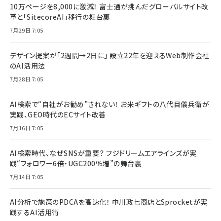
10万ページを8,000に激減！ 富士通が挑んだグローバルサイト改
革と「SitecoreAI」移行の舞台裏
7月29日 7:05
デザイン提案が「2週間→2日に」 設立22年を迎えるWeb制作会社
のAI活用法
7月28日 7:05
AI検索で“自社がお勧め”されない！ お米ギフトの八代目儀兵衛が
実践、GEO時代のECサイト改善
7月16日 7:05
AI検索時代、なぜSNSが重要？ フジドリームエアラインズが実
践“フォロワー6倍・UGC200％増”の舞台裏
7月14日 7:05
AI分析で施策のPDCAを高速化！ 中川政七商店とSprocketが実
践するAI活用術