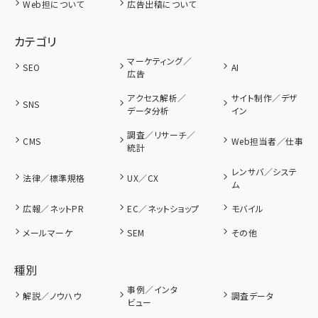
Web担について
広告出稿について
カテゴリ
マーケティング／
SEO
AI
広告
アクセス解析／
サイト制作／デザ
SNS
データ分析
イン
調査／リサーチ／
CMS
Web担当者／仕事
統計
レンサバ／システ
法律／標準規格
UX／CX
ム
広報／ネットPR
EC／ネットショップ
モバイル
メールマーケ
SEM
その他
種別
事例／インタ
解説／ノウハウ
調査データ
ビュー