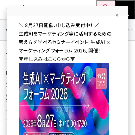
メ
Web担当者Forum
イ
検索
MENU
ン
＼ 8月27日開催、申し込み受付中！ ／
コ
SEO
マーケティング／広告
AI
SNS
アクセス解析／データ分析
生成AIをマーケティング等に活用するための
ン
考え方を学べるセミナーイベント「生成AI ×
テ
用語「数値化」 が使われている記事の一覧
マーケティング フォーラム 2026」開催！
ン
▼申し込みはこちらから▼
全 4 記事中 1 ～ 4 を表示中
ツ
seo (3528)
に
顧客の声やアンケートを機械学習で自動分類
する人工知能型分析サーバー、メタデータが
ai (2811)
移
提供開始
動
youtube (2439)
新たなVoCなどの傾向やパターンの発見が可能となり、分析が効率化、高品
質化
note (2315)
岩佐 義人（Web担 編集部）
セミナー (2308)
2015年3月14日 21:11
z世代 (1623)
meo (1277)