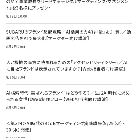
のか？ 事業成長をリードするデジタルマーケティング・マネジメン
ト』を3名様にプレゼント
8月7日 10:00
SUBARUのブランド想起戦略／AI活用のカギは「量」より「質」／動
画広告をAIで最大化【マーケター向け講演】
8月7日 7:04
人と機械の両方に読まれるための「アクセシビリティツリー」／AI
に自社ブランドは表示されていますか？【Web担当者向け講演】
8月6日 7:04
AI検索時代“選ばれるブランド”はどう作る？／生成AI時代に求め
られる次世代Web制作フロー【Web担当者向け講演】
8月5日 7:04
＜第3回＞AI時代のBtoBマーケティング実践講座【9/29（火）・
30（水）開催】