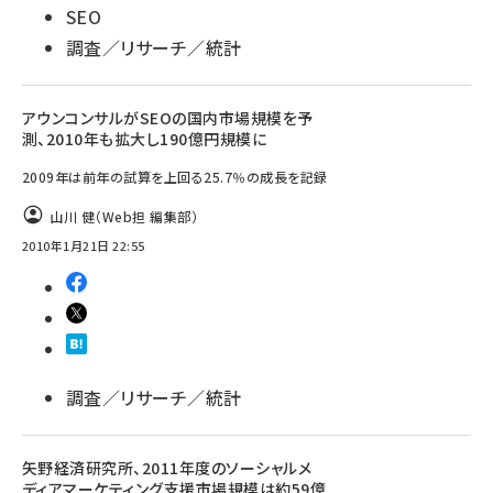
SEO
llmo (1161)
調査／リサーチ／統計
アウンコンサルがSEOの国内市場規模を予
測、2010年も拡大し190億円規模に
2009年は前年の試算を上回る25.7％の成長を記録
山川 健（Web担 編集部）
2010年1月21日 22:55
調査／リサーチ／統計
矢野経済研究所、2011年度のソーシャルメ
ディアマーケティング支援市場規模は約59億