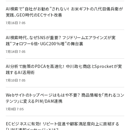
AI検索で“自社がお勧め”されない！ お米ギフトの八代目儀兵衛が
実践、GEO時代のECサイト改善
7月16日 7:05
AI検索時代、なぜSNSが重要？ フジドリームエアラインズが実
践“フォロワー6倍・UGC200％増”の舞台裏
7月14日 7:05
AI分析で施策のPDCAを高速化！ 中川政七商店とSprocketが実
践するAI活用術
7月10日 7:05
Webサイトのトップページはもはや不要？ 商品情報を「売れるコン
テンツ」に変えるPIM/DAM連携
7月8日 7:05
ECビジネスに有効！ リピート促進や顧客満足度向上に直結する
「LINE通知メッセージ」とは？