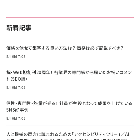
新着記事
価格を伏せて集客する良い方法は？ 価格は必ず記載すべき？
8月6日 7:05
祝・Web担創刊20周年！ 各業界の専門家から届いたお祝いコメン
ト（SEO編）
8月6日 7:05
個性・専門性・熱量が光る！ 社員が主役となって成果を上げている
SNS好事例
8月6日 7:05
人と機械の両方に読まれるための「アクセシビリティツリー」／AI