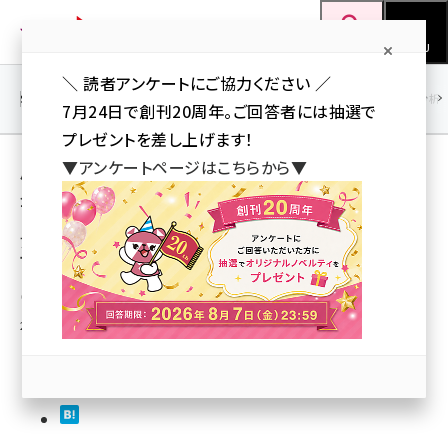
メ
Web担当者Forum
イ
検索
MENU
ン
＼ 読者アンケートにご協力ください ／
コ
SEO
マーケティング／広告
AI
SNS
アクセス解析／データ分析
7月24日で創刊20周年。ご回答者には抽選で
ン
プレゼントを差し上げます！
テ
用語「市場規模」 が使われている記事の一覧
▼アンケートページはこちらから▼
ン
全 6 記事中 1 ～ 6 を表示中
ツ
seo (3523)
に
アウンコンサルティング試算、2007年のSEO
市場規模は認知度の向上から約100億円に
ai (2804)
移
動
youtube (2429)
山川 健（Web担 編集部）
2008年1月11日 21:08
note (2312)
セミナー (2303)
z世代 (1622)
meo (1275)