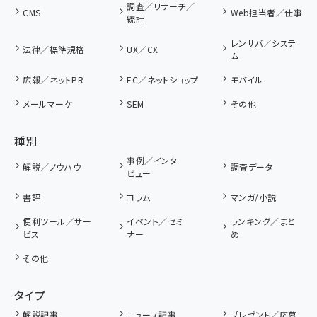
調査／リサーチ／
CMS
Web担当者／仕事
統計
レンサバ／システ
法律／標準規格
UX／CX
ム
広報／ネットPR
EC／ネットショップ
モバイル
メールマーケ
SEM
その他
種別
事例／インタ
解説／ノウハウ
調査データ
ビュー
書評
コラム
マンガ/小説
便利ツール／サー
イベント／セミ
ランキング／まと
ビス
ナー
め
その他
タイプ
解説記事
ニュース記事
プレゼント／応募