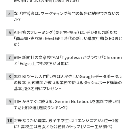
使い倒す8つの活用術【1週間まとめ】
なぜ経営者は、マーケティング部門の報告に納得できないの
か？
AI回答のフレーミング（見せ方・提示）は、デジタルの新たな
「商品棚・売り場」――ChatGPT時代の新しい購買行動【SEOまと
め】
朝日新聞社の文章校正AI「Typoless」がブラウザ「Chrome」
と「Edge」上でも校正が可能に
無料BIツール入門『いちばんやさしいGoogleデータポータル
の教本 人気講師が教える業務で使えるダッシュボード構築の
基本』を3名様にプレゼント
明日からすぐに使える、Gemini Notebookを無料で使い倒
す活用術8選【週間ランキング】
将来なりたい職業、男子中学生はITエンジニアが5位→1位
に！ 高校生は男女とも公務員がトップ【ソニー生命調べ】