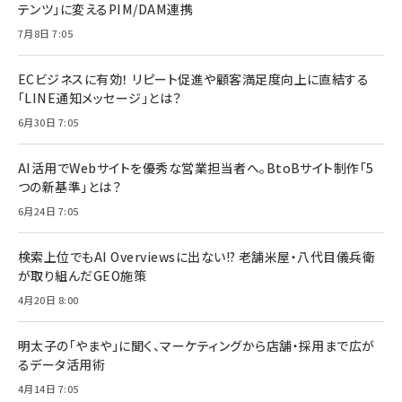
テンツ」に変えるPIM/DAM連携
7月8日 7:05
ECビジネスに有効！ リピート促進や顧客満足度向上に直結する
「LINE通知メッセージ」とは？
6月30日 7:05
AI活用でWebサイトを優秀な営業担当者へ。BtoBサイト制作「5
つの新基準」とは？
6月24日 7:05
検索上位でもAI Overviewsに出ない!? 老舗米屋・八代目儀兵衛
が取り組んだGEO施策
4月20日 8:00
明太子の「やまや」に聞く、マーケティングから店舗・採用まで広が
るデータ活用術
4月14日 7:05