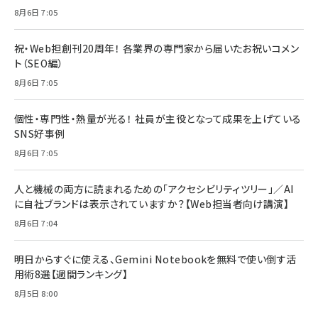
8月6日 7:05
祝・Web担創刊20周年！ 各業界の専門家から届いたお祝いコメン
ト（SEO編）
8月6日 7:05
個性・専門性・熱量が光る！ 社員が主役となって成果を上げている
SNS好事例
8月6日 7:05
人と機械の両方に読まれるための「アクセシビリティツリー」／AI
に自社ブランドは表示されていますか？【Web担当者向け講演】
8月6日 7:04
明日からすぐに使える、Gemini Notebookを無料で使い倒す活
用術8選【週間ランキング】
8月5日 8:00