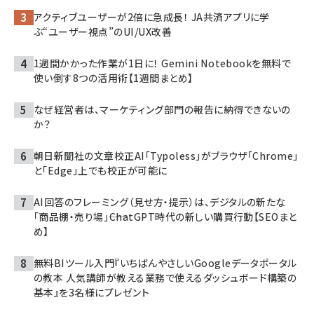
アクティブユーザーが2倍に急成長！ JA共済アプリに学
ぶ“ユーザー視点”のUI/UX改善
1週間かかった作業が1日に！ Gemini Notebookを無料で
使い倒す8つの活用術【1週間まとめ】
なぜ経営者は、マーケティング部門の報告に納得できないの
か？
朝日新聞社の文章校正AI「Typoless」がブラウザ「Chrome」
と「Edge」上でも校正が可能に
AI回答のフレーミング（見せ方・提示）は、デジタルの新たな
「商品棚・売り場」――ChatGPT時代の新しい購買行動【SEOまと
め】
無料BIツール入門『いちばんやさしいGoogleデータポータル
の教本 人気講師が教える業務で使えるダッシュボード構築の
基本』を3名様にプレゼント