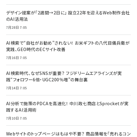
デザイン提案が「2週間→2日に」 設立22年を迎えるWeb制作会社
のAI活用法
7月28日 7:05
AI検索で“自社がお勧め”されない！ お米ギフトの八代目儀兵衛が
実践、GEO時代のECサイト改善
7月16日 7:05
AI検索時代、なぜSNSが重要？ フジドリームエアラインズが実
践“フォロワー6倍・UGC200％増”の舞台裏
7月14日 7:05
AI分析で施策のPDCAを高速化！ 中川政七商店とSprocketが実
践するAI活用術
7月10日 7:05
Webサイトのトップページはもはや不要？ 商品情報を「売れるコン