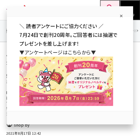
メ
Web担当者Forum
イ
検索
MENU
ン
＼ 読者アンケートにご協力ください ／
コ
SEO
マーケティング／広告
AI
SNS
アクセス解析／データ分析
7月24日で創刊20周年。ご回答者には抽選で
ン
プレゼントを差し上げます！
テ
用語「商品画像」 が使われている記事の一覧
▼アンケートページはこちらから▼
ン
全 2 記事中 1 ～ 2 を表示中
ツ
seo (3524)
に
魅力的な物撮りのコツとは｜ライティングの
ポイントや写真編集アプリを紹介
ai (2804)
移
動
ECサイトの商品ページには、商品の画像が必要です。どのように撮影すれば
youtube (2431)
商品の魅力をユーザーに伝えられるのかを知りたいという人もいらっしゃる
でしょう。この記事では、上手に物撮りする方法やコツを知りたい人に向けて、
note (2312)
物撮りに必要なものや撮影する際のコツを解説しています。物撮りの際に役
立ててください。
セミナー (2306)
shop by
z世代 (1622)
2021年8月17日 12:42
meo (1275)