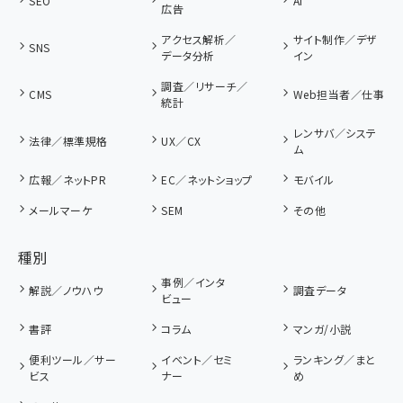
SEO
AI
広告
アクセス解析／
サイト制作／デザ
SNS
データ分析
イン
調査／リサーチ／
CMS
Web担当者／仕事
統計
レンサバ／システ
法律／標準規格
UX／CX
ム
広報／ネットPR
EC／ネットショップ
モバイル
メールマーケ
SEM
その他
種別
事例／インタ
解説／ノウハウ
調査データ
ビュー
書評
コラム
マンガ/小説
便利ツール／サー
イベント／セミ
ランキング／まと
ビス
ナー
め