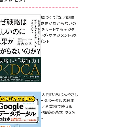
成果を生む組織づくり『なぜ戦略
は正しいのに成果があがらないの
か？ 事業成長をリードするデジタ
ルマーケティング・マネジメント』を
3名様にプレゼント
8月7日 10:00
無料BIツール入門『いちばんやさし
いGoogleデータポータルの教本
人気講師が教える業務で使える
ダッシュボード構築の基本』を3名
様にプレゼント
7月31日 10:00