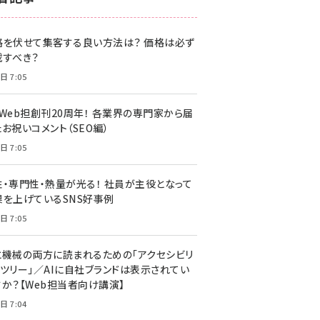
z世代 (1622)
格を伏せて集客する良い方法は？ 価格は必ず
meo (1275)
載すべき？
llmo (1163)
日 7:05
・Web担創刊20周年！ 各業界の専門家から届
お祝いコメント（SEO編）
日 7:05
性・専門性・熱量が光る！ 社員が主役となって
果を上げているSNS好事例
日 7:05
と機械の両方に読まれるための「アクセシビリ
ィツリー」／AIに自社ブランドは表示されてい
すか？【Web担当者向け講演】
日 7:04