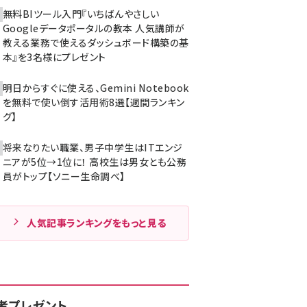
無料BIツール入門『いちばんやさしい
Googleデータポータルの教本 人気講師が
教える業務で使えるダッシュボード構築の基
本』を3名様にプレゼント
明日からすぐに使える、Gemini Notebook
を無料で使い倒す活用術8選【週間ランキン
グ】
将来なりたい職業、男子中学生はITエンジ
ニアが5位→1位に！ 高校生は男女とも公務
員がトップ【ソニー生命調べ】
人気記事ランキングをもっと見る
者プレゼント