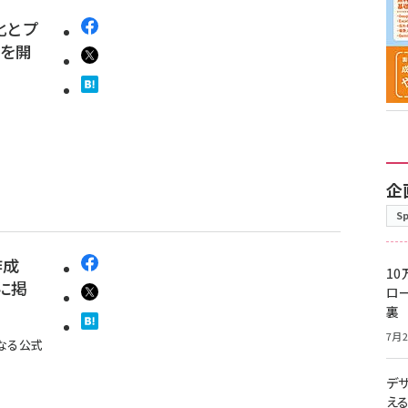
化とプ
ーを開
企
S
作成
10
に掲
ロー
裏
7月2
なる公式
デ
え