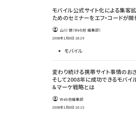
ず
モバイル公式サイト化による集客
ためのセミナーをエフ・コードが開
山川 健（Web担 編集部）
2008年1月8日 18:29
モバイル
変わり続ける携帯サイト事情のお
そして2008年に成功できるモバイル
＆マーケ戦略とは
Web担編集部
2008年1月8日 20:15