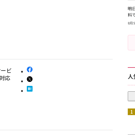
明日
料
8月5
サービ
人
も対応