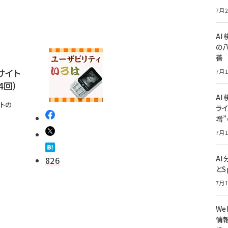
7月2
A
の
善
サイト
7月1
4回）
AI
トの
ライ
増
7月1
A
826
とS
7月1
W
情報