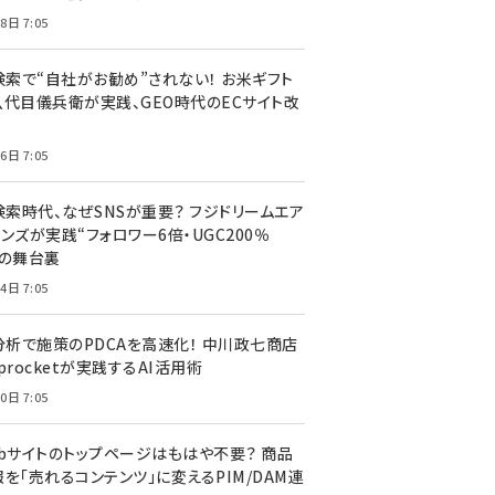
8日 7:05
I検索で“自社がお勧め”されない！ お米ギフト
八代目儀兵衛が実践、GEO時代のECサイト改
6日 7:05
検索時代、なぜSNSが重要？ フジドリームエア
ンズが実践“フォロワー6倍・UGC200％
”の舞台裏
4日 7:05
I分析で施策のPDCAを高速化！ 中川政七商店
procketが実践するAI活用術
0日 7:05
ebサイトのトップページはもはや不要？ 商品
を「売れるコンテンツ」に変えるPIM/DAM連