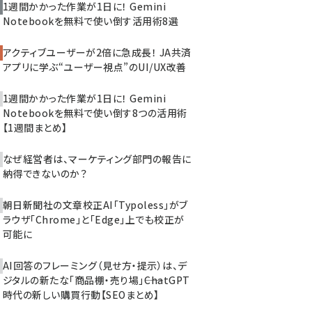
1週間かかった作業が1日に！ Gemini
Notebookを無料で使い倒す活用術8選
アクティブユーザーが2倍に急成長！ JA共済
アプリに学ぶ“ユーザー視点”のUI/UX改善
1週間かかった作業が1日に！ Gemini
Notebookを無料で使い倒す8つの活用術
【1週間まとめ】
なぜ経営者は、マーケティング部門の報告に
納得できないのか？
朝日新聞社の文章校正AI「Typoless」がブ
ラウザ「Chrome」と「Edge」上でも校正が
可能に
AI回答のフレーミング（見せ方・提示）は、デ
ジタルの新たな「商品棚・売り場」――ChatGPT
時代の新しい購買行動【SEOまとめ】