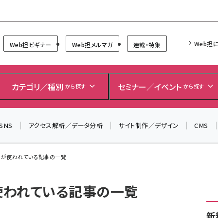
Forum
Web担
Web担ビギナー
Web担メルマガ
連載・特集
＼ 8月27日開催、申し込み受付中！ ／
生成AIをマーケティング等に活用するための考え方を学べ
カテゴリ／種別
セミナー／イベント
から探す
から探す
るセミナーイベント「生成AI × マーケティング フォーラム
2026」開催！
SNS
アクセス解析／データ分析
サイト制作／デザイン
CMS
▼申し込みはこちらから▼
」 が使われている記事の一覧
が使われている記事の一覧
新