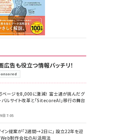
画広告も役立つ情報バッチリ！
ponsored
万ページを8,000に激減！ 富士通が挑んだグ
バルサイト改革と「SitecoreAI」移行の舞台
9日 7:05
ザイン提案が「2週間→2日に」 設立22年を迎
るWeb制作会社のAI活用法