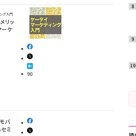
ィング入門
メリッ
マーケ
90
～モバ
るセミ
読