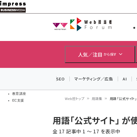
メ
イ
Web担当者
Web担当者
ン
EC担当者
コ
製品導入
ン
企業IT
ソフト開発
テ
人気／注目
から探す
IoT・AI
ン
DCクラウド
研究・調査
ツ
SEO
マーケティング／広告
AI
エネルギー
に
ドローン
移
教育講座
Web担トップ
用語集
用語「公式サイト
EC支援
動
パ
用語「公式サイト」 
ン
全 17 記事中 1 ～ 17 を表示中
く