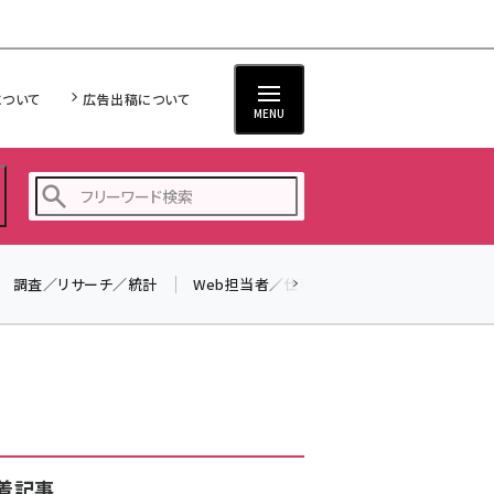
について
広告出稿について
MENU
調査／リサーチ／統計
Web担当者／仕事
法律／標準規格
seo (3526)
ai (2807)
youtube (2434)
note (2312)
セミナー (2307)
着記事