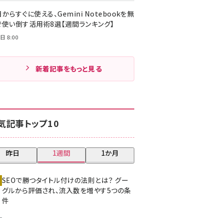
からすぐに使える、Gemini Notebookを無
で使い倒す活用術8選【週間ランキング】
日 8:00
新着記事をもっと見る
気記事トップ10
昨日
1週間
1か月
SEOで勝つタイトル付けの法則とは？ グー
グルから評価され、流入数を増やす5つの条
件