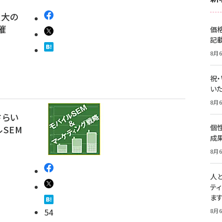
拡大の
催
価
記
8月6
祝
いた
8月6
さらい
個
SEM
成
8月6
人
テ
ま
54
8月6