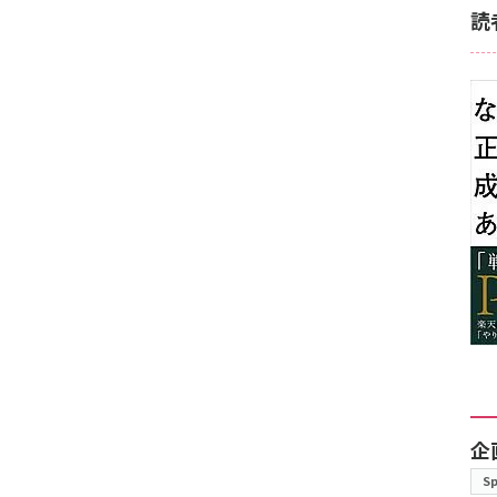
読
企
S