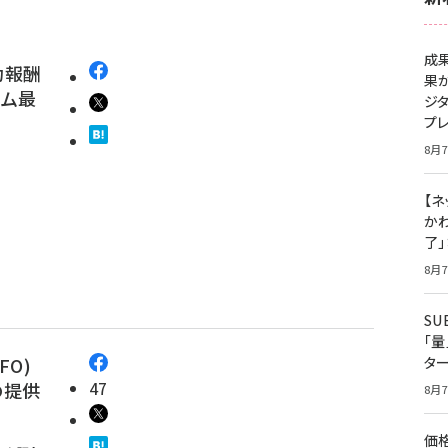
成
功報酬
果
ーム最
ジ
プ
8月7
【ネ
かわ
了
8月7
S
「
FO)
タ
47
の提供
8月7
価