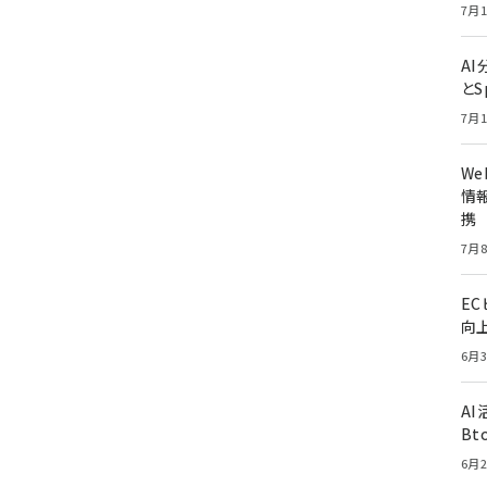
7月1
A
とS
7月1
W
情報
携
7月8
E
向
6月3
A
Bt
6月2