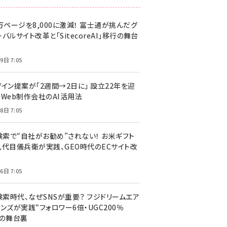
万ページを8,000に激減！ 富士通が挑んだグ
バルサイト改革と「SitecoreAI」移行の舞台
9日 7:05
ザイン提案が「2週間→2日に」 設立22年を迎
るWeb制作会社のAI活用法
8日 7:05
I検索で“自社がお勧め”されない！ お米ギフト
八代目儀兵衛が実践、GEO時代のECサイト改
6日 7:05
検索時代、なぜSNSが重要？ フジドリームエア
ンズが実践“フォロワー6倍・UGC200％
”の舞台裏