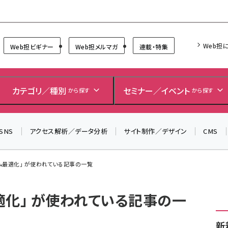
Forum
Web担
Web担ビギナー
Web担メルマガ
連載・特集
カテゴリ／種別
セミナー／イベント
から探す
から探す
SNS
アクセス解析／データ分析
サイト制作／デザイン
CMS
ム最適化」 が使われている記事の一覧
適化」 が使われている記事の一
新