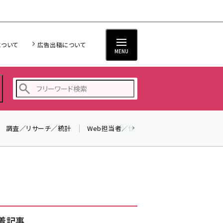
について
広告出稿について
MENU
調査／リサーチ／統計
Web担当者／仕事
法律／標準規格
seo (3528)
ai (2811)
youtube (2439)
note (2315)
セミナー (2308)
着記事