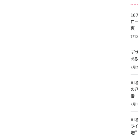
10
ロー
裏
7月2
デ
え
7月2
A
の
善
7月1
AI
ライ
増