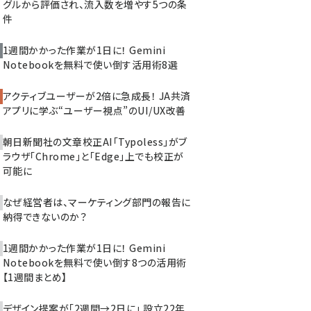
グルから評価され、流入数を増やす5つの条
件
1週間かかった作業が1日に！ Gemini
Notebookを無料で使い倒す活用術8選
アクティブユーザーが2倍に急成長！ JA共済
アプリに学ぶ“ユーザー視点”のUI/UX改善
朝日新聞社の文章校正AI「Typoless」がブ
ラウザ「Chrome」と「Edge」上でも校正が
可能に
なぜ経営者は、マーケティング部門の報告に
納得できないのか？
1週間かかった作業が1日に！ Gemini
Notebookを無料で使い倒す8つの活用術
【1週間まとめ】
デザイン提案が「2週間→2日に」 設立22年