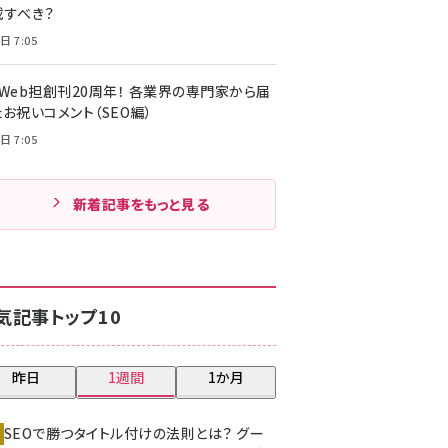
載すべき？
日 7:05
・Web担創刊20周年！ 各業界の専門家から届
お祝いコメント（SEO編）
日 7:05
新着記事をもっと見る
気記事トップ10
昨日
1週間
1か月
SEOで勝つタイトル付けの法則とは？ グー