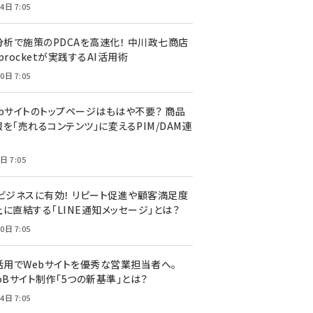
4日 7:05
I分析で施策のPDCAを高速化！ 中川政七商店
procketが実践するAI活用術
0日 7:05
ebサイトのトップページはもはや不要？ 商品
を「売れるコンテンツ」に変えるPIM/DAM連
日 7:05
Cビジネスに有効！ リピート促進や顧客満足度
上に直結する「LINE通知メッセージ」とは？
0日 7:05
I活用でWebサイトを優秀な営業担当者へ。
oBサイト制作「5つの新基準」とは？
4日 7:05