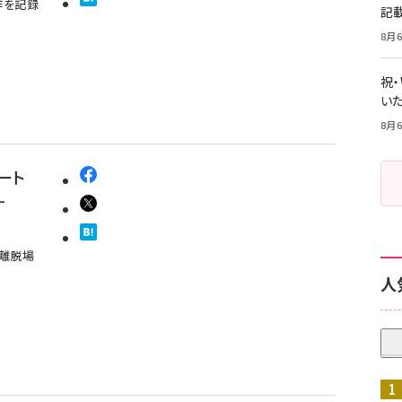
作を記録
記
8月6
祝
いた
8月6
ート
-
離脱場
人