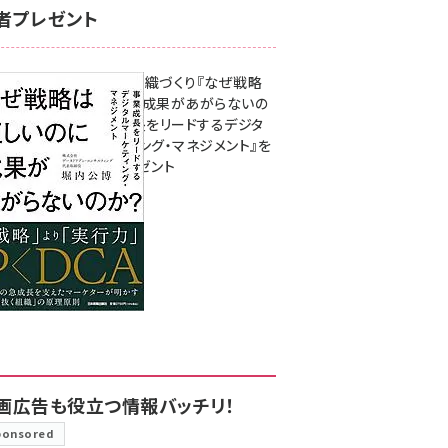
者プレゼント
成果を生む組織づくり『なぜ戦略
は正しいのに成果があがらないの
か？ 事業成長をリードするデジタ
ルマーケティング・マネジメント』を
3名様にプレゼント
8月7日 10:00
画広告も役立つ情報バッチリ！
ponsored