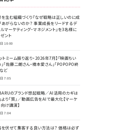
z世代 (1623)
果を生む組織づくり『なぜ戦略は正しいのに成
meo (1277)
があがらないのか？ 事業成長をリードするデ
llmo (1166)
タルマーケティング・マネジメント』を3名様に
レゼント
日 10:00
ットミーム振り返り・2026年7月】「映画ちい
」「佐藤二朗さん・橋本愛さん」「POPOPO終
」など
日 7:05
UBARUのブランド想起戦略／AI活用のカギは
量」より「質」／動画広告をAIで最大化【マーケ
ー向け講演】
日 7:04
格を伏せて集客する良い方法は？ 価格は必ず