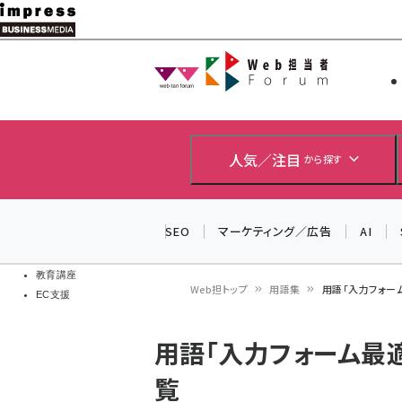
メ
イ
Web担当者
Web担当者
ン
EC担当者
コ
製品導入
ン
企業IT
ソフト開発
テ
人気／注目
から探す
IoT・AI
ン
DCクラウド
研究・調査
ツ
SEO
マーケティング／広告
AI
エネルギー
に
ドローン
移
教育講座
Web担トップ
用語集
用語「入力フォー
EC支援
動
パ
用語「入力フォーム最
ン
覧
く