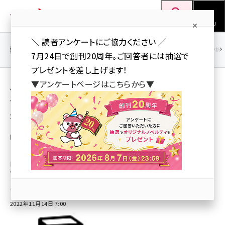
メ
Web担当者Forum
イ
検索
MENU
ン
＼ 読者アンケートにご協力ください ／
コ
SEO
マーケティング／広告
AI
SNS
アクセス解析／データ分析
7月24日で創刊20周年。ご回答者には抽選で
ン
プレゼントを差し上げます！
テ
用語「ワークスペース」 が使われている記事の
▼アンケートページはこちらから▼
ン
一覧
ツ
seo (3519)
全 3 記事中 1 ～ 3 を表示中
に
ai (2801)
移
Notion Labs Japanがコラボレーションソフ
ト「Notion」日本語版の正式提供を開始
動
youtube (2425)
日本で本格的に事業展開、ヘルプセンターを日本語対応にするなどサポート
note (2310)
体制整備
セミナー (2301)
山川 健（Web担 編集部）
2022年11月14日 7:00
z世代 (1620)
meo (1274)