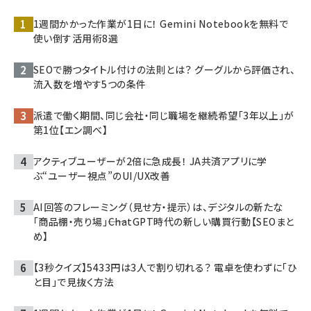
1週間かかった作業が1日に！ Gemini Notebookを無料で
使い倒す活用術8選
SEOで勝つタイトル付けの法則とは？ グーグルから評価され、
流入数を増やす5つの条件
派遣で働く期間、同じ会社・同じ職場を継続希望「3年以上」が
第1位【エン調べ】
アクティブユーザーが2倍に急成長！ JA共済アプリに学
ぶ“ユーザー視点”のUI/UX改善
AI回答のフレーミング（見せ方・提示）は、デジタルの新たな
「商品棚・売り場」――ChatGPT時代の新しい購買行動【SEOまと
め】
【3秒クイズ】5433円は3人で割り切れる？ 電卓を使わずに「ひ
と目」で見抜く方法