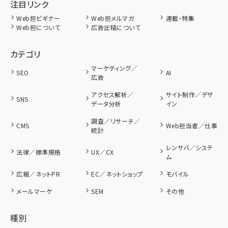
注目リンク
Web担ビギナー
Web担メルマガ
連載・特集
Web担について
広告出稿について
カテゴリ
マーケティング／
SEO
AI
広告
アクセス解析／
サイト制作／デザ
SNS
データ分析
イン
調査／リサーチ／
CMS
Web担当者／仕事
統計
レンサバ／システ
法律／標準規格
UX／CX
ム
広報／ネットPR
EC／ネットショップ
モバイル
メールマーケ
SEM
その他
種別