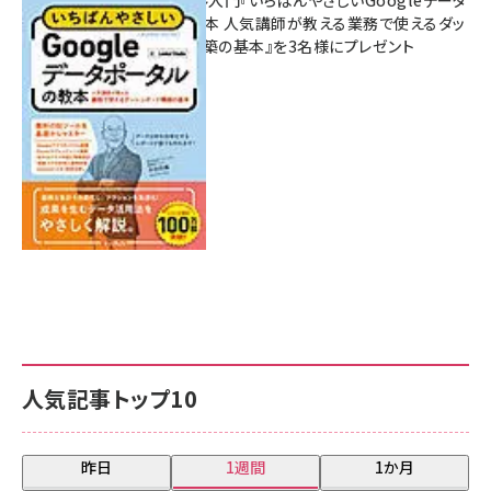
無料BIツール入門『いちばんやさしいGoogleデータ
ポータルの教本 人気講師が教える業務で使えるダッ
シュボード構築の基本』を3名様にプレゼント
7月31日 10:00
人気記事トップ10
昨日
1週間
1か月