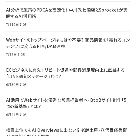
AI分析で施策のPDCAを高速化！ 中川政七商店とSprocketが実
践するAI活用術
7月10日 7:05
Webサイトのトップページはもはや不要？ 商品情報を「売れるコン
テンツ」に変えるPIM/DAM連携
7月8日 7:05
ECビジネスに有効！ リピート促進や顧客満足度向上に直結する
「LINE通知メッセージ」とは？
6月30日 7:05
AI活用でWebサイトを優秀な営業担当者へ。BtoBサイト制作「5
つの新基準」とは？
6月24日 7:05
検索上位でもAI Overviewsに出ない!? 老舗米屋・八代目儀兵衛