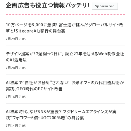
企画広告も役立つ情報バッチリ！
Sponsored
10万ページを8,000に激減！ 富士通が挑んだグローバルサイト改
革と「SitecoreAI」移行の舞台裏
7月29日 7:05
デザイン提案が「2週間→2日に」 設立22年を迎えるWeb制作会社
のAI活用法
7月28日 7:05
AI検索で“自社がお勧め”されない！ お米ギフトの八代目儀兵衛が
実践、GEO時代のECサイト改善
7月16日 7:05
AI検索時代、なぜSNSが重要？ フジドリームエアラインズが実
践“フォロワー6倍・UGC200％増”の舞台裏
7月14日 7:05