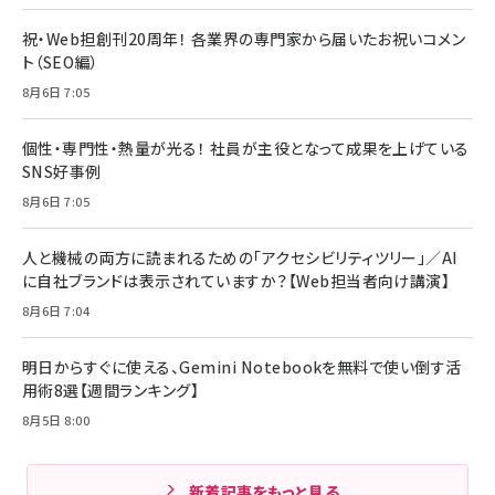
祝・Web担創刊20周年！ 各業界の専門家から届いたお祝いコメン
ト（SEO編）
8月6日 7:05
個性・専門性・熱量が光る！ 社員が主役となって成果を上げている
SNS好事例
8月6日 7:05
人と機械の両方に読まれるための「アクセシビリティツリー」／AI
に自社ブランドは表示されていますか？【Web担当者向け講演】
8月6日 7:04
明日からすぐに使える、Gemini Notebookを無料で使い倒す活
用術8選【週間ランキング】
8月5日 8:00
新着記事をもっと見る