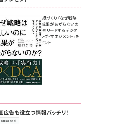
成果を生む組織づくり『なぜ戦略
は正しいのに成果があがらないの
か？ 事業成長をリードするデジタ
ルマーケティング・マネジメント』を
3名様にプレゼント
8月7日 10:00
画広告も役立つ情報バッチリ！
ponsored