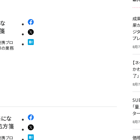
成
らな
果
箋
ジ
プ
連携ブロ
8月7
算の業務
【ネ
かわ
了
8月7
S
「
タ
楽にな
8月7
処方箋
価
連携ブロ