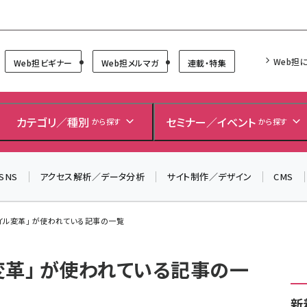
Forum
Web担
Web担ビギナー
Web担メルマガ
連載・特集
カテゴリ／種別
セミナー／イベント
から探す
から探す
SNS
アクセス解析／データ分析
サイト制作／デザイン
CMS
イル変革」 が使われている記事の一覧
変革」 が使われている記事の一
新