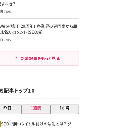
載すべき？
日 7:05
・Web担創刊20周年！ 各業界の専門家から届
お祝いコメント（SEO編）
日 7:05
新着記事をもっと見る
気記事トップ10
昨日
1週間
1か月
SEOで勝つタイトル付けの法則とは？ グー