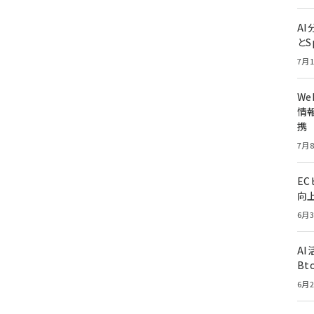
A
とS
7月1
W
情報
携
7月8
E
向
6月3
A
Bt
6月2