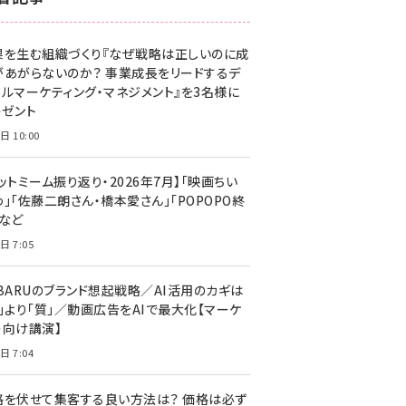
z世代 (1629)
果を生む組織づくり『なぜ戦略は正しいのに成
meo (1281)
があがらないのか？ 事業成長をリードするデ
llmo (1167)
タルマーケティング・マネジメント』を3名様に
レゼント
日 10:00
ットミーム振り返り・2026年7月】「映画ちい
」「佐藤二朗さん・橋本愛さん」「POPOPO終
」など
日 7:05
UBARUのブランド想起戦略／AI活用のカギは
量」より「質」／動画広告をAIで最大化【マーケ
ー向け講演】
日 7:04
格を伏せて集客する良い方法は？ 価格は必ず