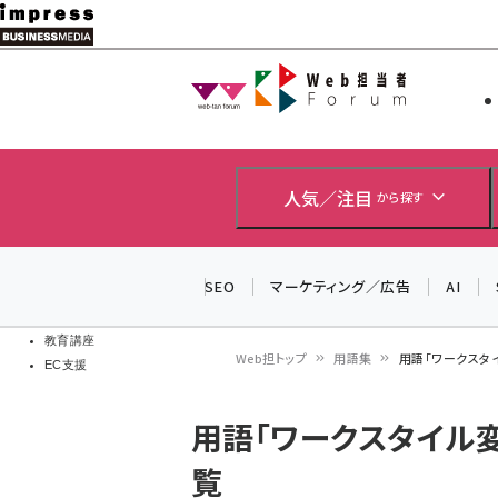
メ
イ
Web担当者
Web担当者
ン
EC担当者
コ
製品導入
ン
企業IT
ソフト開発
テ
人気／注目
から探す
IoT・AI
ン
DCクラウド
研究・調査
ツ
SEO
マーケティング／広告
AI
エネルギー
に
ドローン
移
教育講座
Web担トップ
用語集
用語「ワークスタ
EC支援
動
パ
用語「ワークスタイル
ン
覧
く