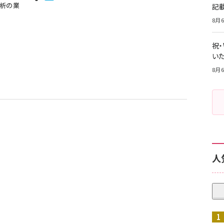
分析の業
記
8月6
祝
いた
8月6
人