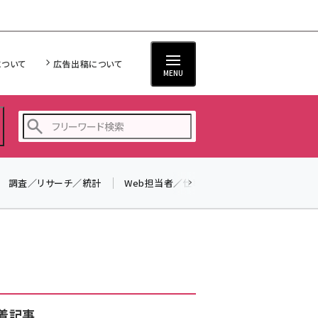
について
広告出稿について
MENU
調査／リサーチ／統計
Web担当者／仕事
法律／標準規格
seo (3538)
ai (2820)
youtube (2444)
note (2322)
セミナー (2315)
着記事