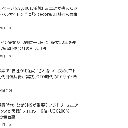
万ページを8,000に激減！ 富士通が挑んだグ
バルサイト改革と「SitecoreAI」移行の舞台
9日 7:05
ザイン提案が「2週間→2日に」 設立22年を迎
るWeb制作会社のAI活用法
8日 7:05
I検索で“自社がお勧め”されない！ お米ギフト
八代目儀兵衛が実践、GEO時代のECサイト改
6日 7:05
検索時代、なぜSNSが重要？ フジドリームエア
ンズが実践“フォロワー6倍・UGC200％
”の舞台裏
4日 7:05