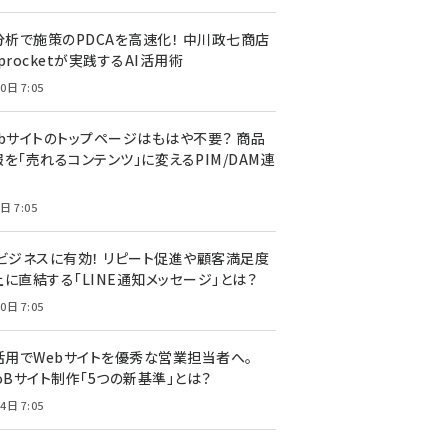
I分析で施策のPDCAを高速化！ 中川政七商店
procketが実践するAI活用術
0日 7:05
ebサイトのトップページはもはや不要？ 商品
を「売れるコンテンツ」に変えるPIM/DAM連
日 7:05
Cビジネスに有効！ リピート促進や顧客満足度
上に直結する「LINE通知メッセージ」とは？
0日 7:05
I活用でWebサイトを優秀な営業担当者へ。
oBサイト制作「5つの新基準」とは？
4日 7:05