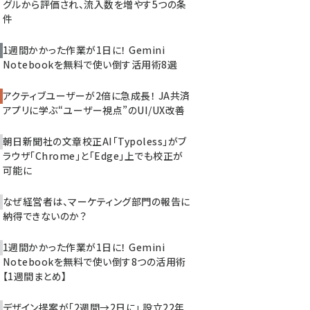
グルから評価され、流入数を増やす5つの条
件
1週間かかった作業が1日に！ Gemini
Notebookを無料で使い倒す活用術8選
アクティブユーザーが2倍に急成長！ JA共済
アプリに学ぶ“ユーザー視点”のUI/UX改善
朝日新聞社の文章校正AI「Typoless」がブ
ラウザ「Chrome」と「Edge」上でも校正が
可能に
なぜ経営者は、マーケティング部門の報告に
納得できないのか？
1週間かかった作業が1日に！ Gemini
Notebookを無料で使い倒す8つの活用術
【1週間まとめ】
デザイン提案が「2週間→2日に」 設立22年