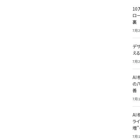
10
ロー
裏
7月2
デ
え
7月2
A
の
善
7月1
AI
ライ
増
7月1