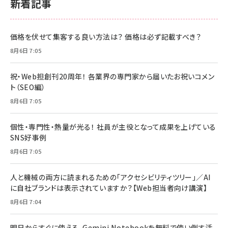
新着記事
価格を伏せて集客する良い方法は？ 価格は必ず記載すべき？
8月6日 7:05
祝・Web担創刊20周年！ 各業界の専門家から届いたお祝いコメン
ト（SEO編）
8月6日 7:05
個性・専門性・熱量が光る！ 社員が主役となって成果を上げている
SNS好事例
8月6日 7:05
人と機械の両方に読まれるための「アクセシビリティツリー」／AI
に自社ブランドは表示されていますか？【Web担当者向け講演】
8月6日 7:04
明日からすぐに使える、Gemini Notebookを無料で使い倒す活