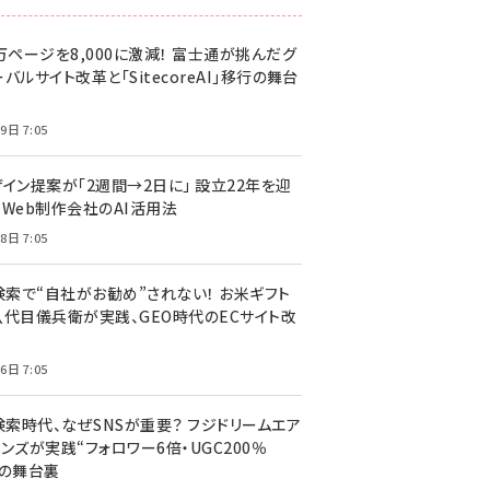
万ページを8,000に激減！ 富士通が挑んだグ
バルサイト改革と「SitecoreAI」移行の舞台
9日 7:05
ザイン提案が「2週間→2日に」 設立22年を迎
るWeb制作会社のAI活用法
8日 7:05
I検索で“自社がお勧め”されない！ お米ギフト
八代目儀兵衛が実践、GEO時代のECサイト改
6日 7:05
検索時代、なぜSNSが重要？ フジドリームエア
ンズが実践“フォロワー6倍・UGC200％
”の舞台裏