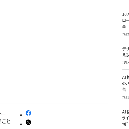
10
ロー
裏
7月2
デ
え
7月2
A
の
善
7月1
AI
ミナー
ライ
きこと
増