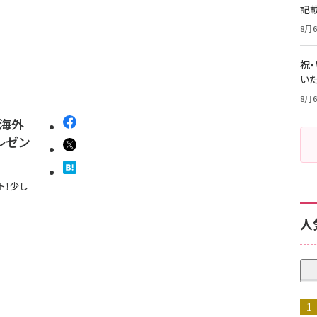
記
8月6
祝
いた
8月6
「海外
レゼン
ト！少し
人