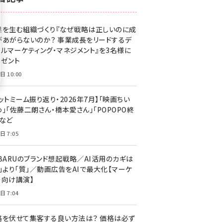
z世代 (1623)
果を生む組織づくり『なぜ戦略は正しいのに成
meo (1277)
があがらないのか？ 事業成長をリードするデ
llmo (1166)
タルマーケティング・マネジメント』を3名様に
レゼント
日 10:00
ットミーム振り返り・2026年7月】「映画ちい
」「佐藤二朗さん・橋本愛さん」「POPOPO終
」など
日 7:05
UBARUのブランド想起戦略／AI活用のカギは
量」より「質」／動画広告をAIで最大化【マーケ
ー向け講演】
日 7:04
格を伏せて集客する良い方法は？ 価格は必ず