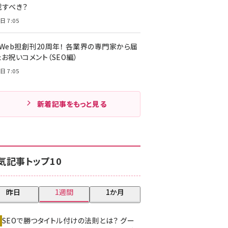
載すべき？
日 7:05
・Web担創刊20周年！ 各業界の専門家から届
お祝いコメント（SEO編）
日 7:05
新着記事をもっと見る
気記事トップ10
昨日
1週間
1か月
SEOで勝つタイトル付けの法則とは？ グー