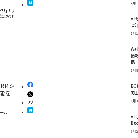
7月1
リ」 「サ
代におけ
A
とS
7月1
W
情報
携
7月8
CRMシ
E
機能を
向
6月3
22
メール
A
Bt
6月2