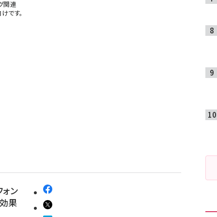
グ関連
けです。
フォン
告効果