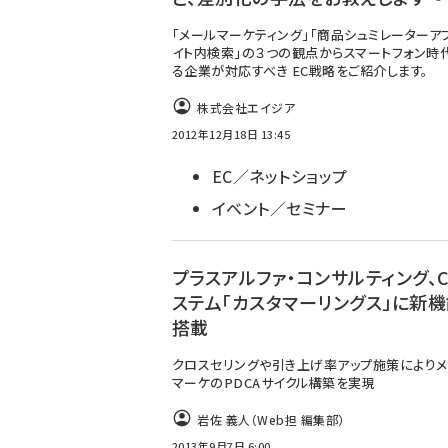
「メールマーケティング」「商品シュミレーターアプ
イト内検索」の３つの観点からスマートフォン時
る企業が対応すべき EC戦略をご紹介します。
株式会社エイジア
2012年12月18日 13:45
EC／ネットショップ
イベント／セミナー
プラスアルファ・コンサルティング、
ステム「カスタマーリングス」に新
搭載
クロスセリングや引き上げ率アップ施策により
マーケのPDCAサイクル構築を実現
岩佐 義人（Web担 編集部）
2013年9月7日 6:00