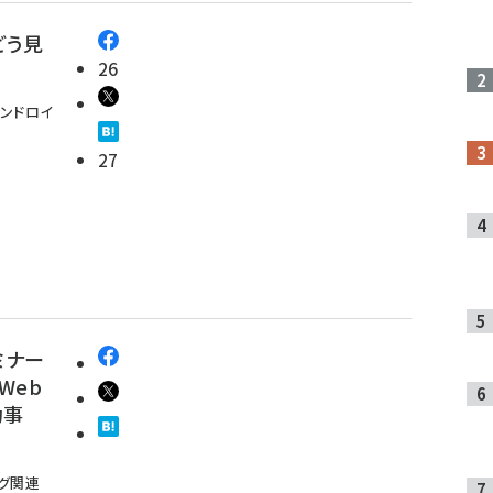
どう見
26
ンドロイ
27
ミナー
新Web
功事
ング関連