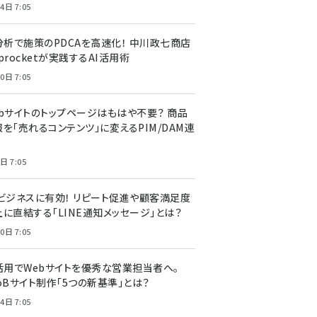
4日 7:05
I分析で施策のPDCAを高速化！ 中川政七商店
procketが実践するAI活用術
0日 7:05
ebサイトのトップページはもはや不要？ 商品
を「売れるコンテンツ」に変えるPIM/DAM連
日 7:05
Cビジネスに有効！ リピート促進や顧客満足度
上に直結する「LINE通知メッセージ」とは？
0日 7:05
I活用でWebサイトを優秀な営業担当者へ。
oBサイト制作「5つの新基準」とは？
4日 7:05