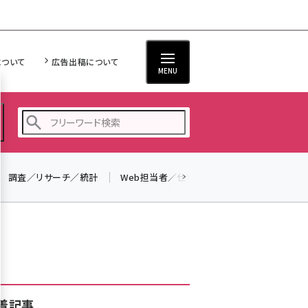
について
広告出稿について
MENU
調査／リサーチ／統計
Web担当者／仕事
法律／標準規格
seo (3528)
ai (2811)
youtube (2439)
note (2315)
セミナー (2308)
着記事