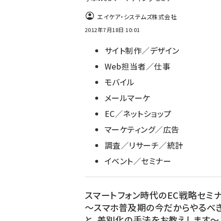
エイケア・システムズ株式会社
2012年7月18日 10:01
サイト制作／デザイン
Web担当者／仕事
モバイル
メールマーケ
EC／ネットショップ
マーケティング／広告
調査／リサーチ／統計
イベント／セミナー
スマートフォン時代のEC戦略セ
～スマホ普及期の今だからやるべ
と、差別化の手法をお教えします～