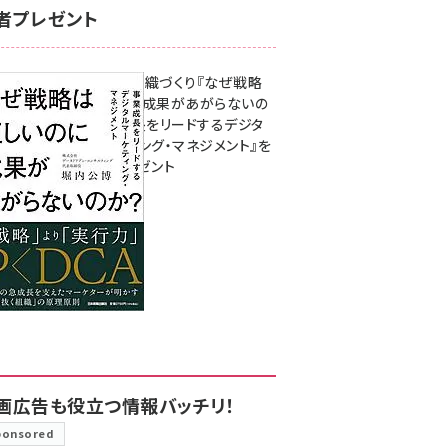
者プレゼント
成果を生む組織づくり『なぜ戦略
は正しいのに成果があがらないの
か？ 事業成長をリードするデジタ
ルマーケティング・マネジメント』を
3名様にプレゼント
8月7日 10:00
画広告も役立つ情報バッチリ！
ponsored