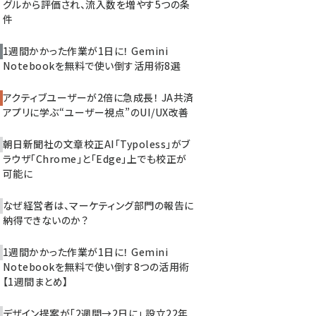
グルから評価され、流入数を増やす5つの条
件
1週間かかった作業が1日に！ Gemini
Notebookを無料で使い倒す活用術8選
アクティブユーザーが2倍に急成長！ JA共済
アプリに学ぶ“ユーザー視点”のUI/UX改善
朝日新聞社の文章校正AI「Typoless」がブ
ラウザ「Chrome」と「Edge」上でも校正が
可能に
なぜ経営者は、マーケティング部門の報告に
納得できないのか？
1週間かかった作業が1日に！ Gemini
Notebookを無料で使い倒す8つの活用術
【1週間まとめ】
デザイン提案が「2週間→2日に」 設立22年