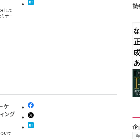
読
牽引して
セミナー
ーケ
ィング
企
について
S