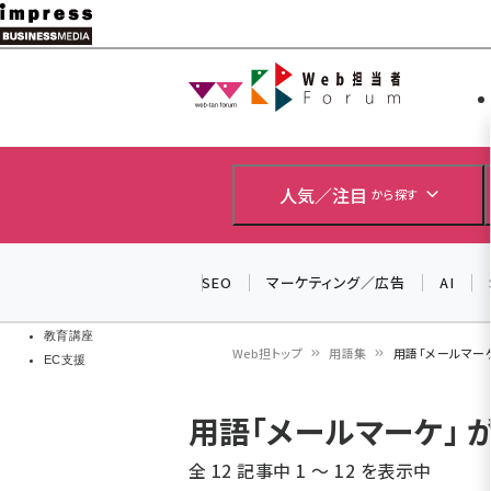
メ
イ
Web担当者
Web担当者
ン
EC担当者
コ
製品導入
ン
企業IT
ソフト開発
テ
人気／注目
から探す
IoT・AI
ン
DCクラウド
研究・調査
ツ
SEO
マーケティング／広告
AI
エネルギー
に
ドローン
移
教育講座
Web担トップ
用語集
用語「メールマー
EC支援
動
パ
用語「メールマーケ」
ン
全 12 記事中 1 ～ 12 を表示中
く