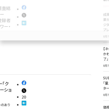
調査結
ー
成
登録者
果
ジ
ワー・
プ
8月7
【ネ
かわ
了
8月7
S
ー「ク
「
タ
ーショ
8月7
20
トのあり
価