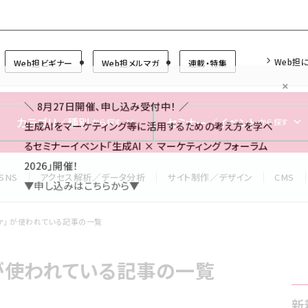
Forum
Web担
Web担ビギナー
Web担メルマガ
連載・特集
＼ 8月27日開催、申し込み受付中！ ／
生成AIをマーケティング等に活用するための考え方を学べ
カテゴリ／種別
セミナー／イベント
から探す
から探す
るセミナーイベント「生成AI × マーケティング フォーラム
2026」開催！
SNS
アクセス解析／データ分析
サイト制作／デザイン
CMS
▼申し込みはこちらから▼
ケ」 が使われている記事の一覧
 が使われている記事の一覧
新