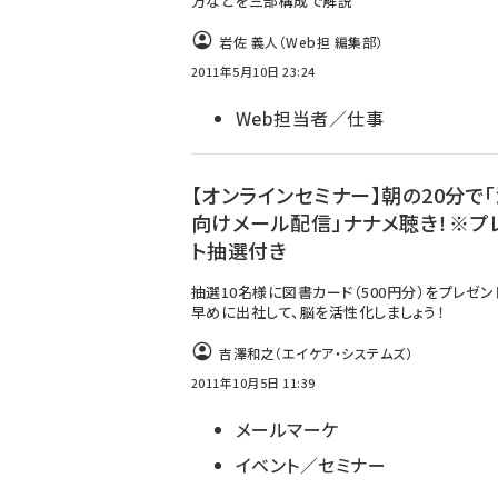
方などを三部構成で解説
岩佐 義人（Web担 編集部）
2011年5月10日 23:24
Web担当者／仕事
【オンラインセミナー】朝の20分で
向けメール配信」ナナメ聴き！※プ
ト抽選付き
抽選10名様に図書カード（500円分）をプレゼン
早めに出社して、脳を活性化しましょう！
吉澤和之（エイケア・システムズ）
2011年10月5日 11:39
メールマーケ
イベント／セミナー